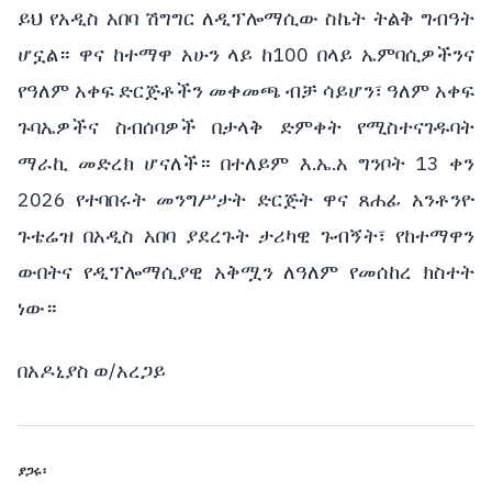
ይህ የአዲስ አበባ ሽግግር ለዲፕሎማሲው ስኬት ትልቅ ግብዓት
ሆኗል። ዋና ከተማዋ አሁን ላይ ከ100 በላይ ኤምባሲዎችንና
የዓለም አቀፍ ድርጅቶችን መቀመጫ ብቻ ሳይሆን፣ ዓለም አቀፍ
ጉባኤዎችና ስብሰባዎች በታላቅ ድምቀት የሚስተናገዱባት
ማራኪ መድረክ ሆናለች። በተለይም እ.ኤ.አ ግንቦት 13 ቀን
2026 የተባበሩት መንግሥታት ድርጅት ዋና ጸሐፊ አንቶንዮ
ጉቴሬዝ በአዲስ አበባ ያደረጉት ታሪካዊ ጉብኝት፣ የከተማዋን
ውበትና የዲፕሎማሲያዊ አቅሟን ለዓለም የመሰከረ ክስተት
ነው።
በአዶኒያስ ወ/አረጋይ
ያጋሩ፡