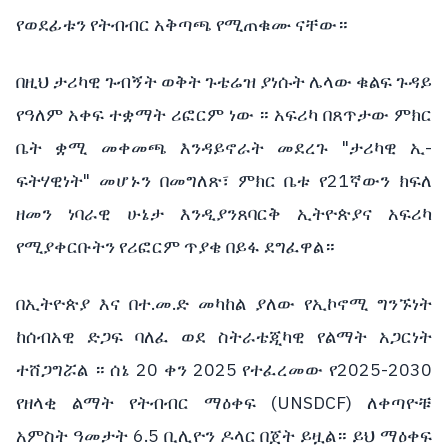
የወደፊቱን የትብብር አቅጣጫ የሚጠቁሙ ናቸው።
በዚህ ታሪካዊ ጉብኝት ወቅት ጉቴሬዝ ያነሱት ሌላው ቁልፍ ጉዳይ
የዓለም አቀፍ ተቋማት ሪፎርም ነው ። አፍሪካ በጸጥታው ምክር
ቤት ቋሚ መቀመጫ እንዳይኖራት መደረጉ "ታሪካዊ ኢ-
ፍትሃዊነት" መሆኑን በመግለጽ፣ ምክር ቤቱ የ21ኛውን ክፍለ
ዘመን ነባራዊ ሁኔታ እንዲያንጸባርቅ ኢትዮጵያና አፍሪካ
የሚያቀርቡትን የሪፎርም ጥያቄ በይፋ ደግፈዋል።
በኢትዮጵያ እና በተ.መ.ድ መካከል ያለው የኢኮኖሚ ግንኙነት
ከሰብአዊ ድጋፍ ባለፈ ወደ ስትራቴጂካዊ የልማት አጋርነት
ተሸጋግሯል ። ሰኔ 20 ቀን 2025 የተፈረመው የ2025-2030
የዘላቂ ልማት የትብብር ማዕቀፍ (UNSDCF) ለቀጣዮቹ
አምስት ዓመታት 6.5 ቢሊዮን ዶላር በጀት ይዟል። ይህ ማዕቀፍ