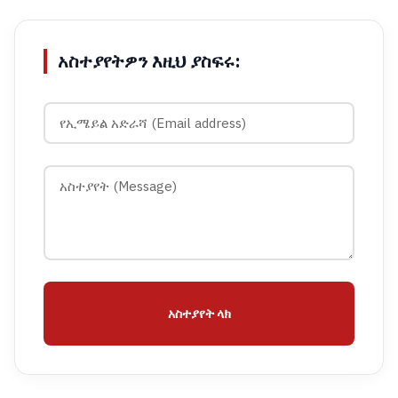
አስተያየትዎን እዚህ ያስፍሩ:
አስተያየት ላክ