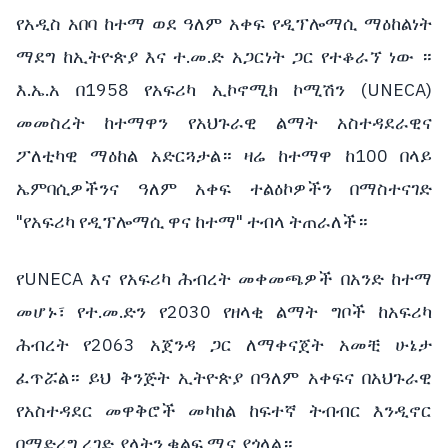
የአዲስ አበባ ከተማ ወደ ዓለም አቀፍ የዲፕሎማሲ ማዕከልነት
ማደግ ከኢትዮጵያ እና ተ.መ.ድ አጋርነት ጋር የተቆራኘ ነው ።
እ.ኤ.አ በ1958 የአፍሪካ ኢኮኖሚክ ኮሚሽን (UNECA)
መመስረት ከተማዋን የአህጉራዊ ልማት አስተዳደራዊና
ፖለቲካዊ ማዕከል አድርጓታል። ዛሬ ከተማዋ ከ100 በላይ
ኤምባሲዎችንና ዓለም አቀፍ ተልዕኮዎችን በማስተናገድ
"የአፍሪካ የዲፕሎማሲ ዋና ከተማ" ተብላ ትጠራለች።
የUNECA እና የአፍሪካ ሕብረት መቀመጫዎች በአንድ ከተማ
መሆኑ፣ የተ.መ.ድን የ2030 የዘላቂ ልማት ግቦች ከአፍሪካ
ሕብረት የ2063 አጀንዳ ጋር ለማቀናጀት አመቺ ሁኔታ
ፈጥሯል። ይህ ቅንጅት ኢትዮጵያ በዓለም አቀፍና በአህጉራዊ
የአስተዳደር መዋቅሮች መካከል ከፍተኛ ትብብር እንዲኖር
በማድረግ ረገድ ያላትን ቁልፍ ሚና ያጎላል።