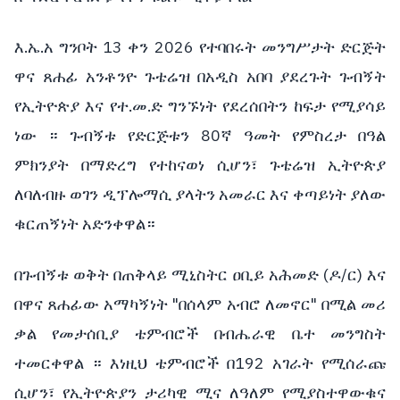
እ.ኤ.አ ግንቦት 13 ቀን 2026 የተባበሩት መንግሥታት ድርጅት
ዋና ጸሐፊ አንቶንዮ ጉቴሬዝ በአዲስ አበባ ያደረጉት ጉብኝት
የኢትዮጵያ እና የተ.መ.ድ ግንኙነት የደረሰበትን ከፍታ የሚያሳይ
ነው ። ጉብኝቱ የድርጅቱን 80ኛ ዓመት የምስረታ በዓል
ምክንያት በማድረግ የተከናወነ ሲሆን፣ ጉቴሬዝ ኢትዮጵያ
ለባለብዙ ወገን ዲፕሎማሲ ያላትን አመራር እና ቀጣይነት ያለው
ቁርጠኝነት አድንቀዋል።
በጉብኝቱ ወቅት በጠቅላይ ሚኒስትር ዐቢይ አሕመድ (ዶ/ር) እና
በዋና ጸሐፊው አማካኝነት "በሰላም አብሮ ለመኖር" በሚል መሪ
ቃል የመታሰቢያ ቴምብሮች በብሔራዊ ቤተ መንግስት
ተመርቀዋል ። እነዚህ ቴምብሮች በ192 አገራት የሚሰራጩ
ሲሆን፣ የኢትዮጵያን ታሪካዊ ሚና ለዓለም የሚያስተዋውቁና