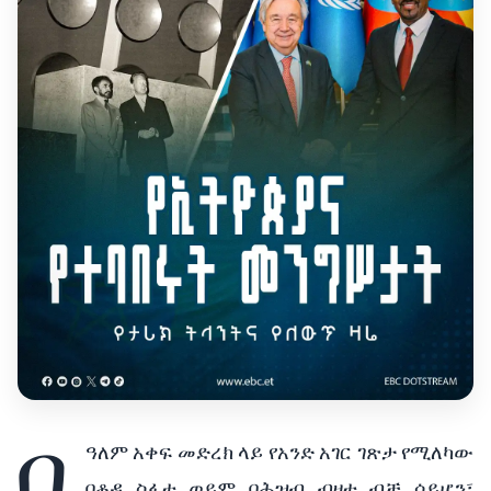
በ
ዓለም አቀፍ መድረክ ላይ የአንድ አገር ገጽታ የሚለካው
በቆዳ ስፋቷ ወይም በሕዝብ ብዛቷ ብቻ ሳይሆን፣