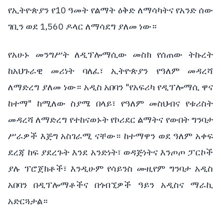
የኢትዮጵያን የ10 ዓመት የልማት ዕቅድ ለማሳካትና የአንድ ሰው
ገቢን ወደ 1,560 ዶላር ለማሳደግ ያለመ ነው።
የአሁኑ መንግሥት ለዲፕሎማሲው መስክ የሰጠው ትኩረት
ከአህጉራዊ መሪነት ባለፈ፣ ኢትዮጵያን የዓለም መዳረሻ
ለማድረግ ያለመ ነው። አዲስ አበባን "የአፍሪካ የዲፕሎማሲ ዋና
ከተማ" ከሚለው ስያሜ በላይ፣ የዓለም መስህብና የቱሪስት
መዳረሻ ለማድረግ የተከናወኑት የኮሪደር ልማትና የውበት ግንባታ
ሥራዎች እጅግ አስገራሚ ናቸው። ከተማዋን ወደ ዓለም አቀፍ
ደረጃ ከፍ ያደረጉት እንደ አንድነት፣ ወዳጅነትና እንጦጦ ፓርኮች
ያሉ ፕሮጀክቶች፣ እንዲሁም የሳይንስ ሙዚየም ግንባታ አዲስ
አበባን በዲፕሎማቶችና በጎብኚዎች ዓይን አዲስና ማራኪ
አድርጓታል።