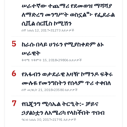
ሠራተኛው ተጨማሪ የደመወዝ ማሻሻያ
ለማድረግ መንግሥት ወስኗል"፦ የፌደራል
ሲቪል ሰርቪስ ኮሚሽን
ሰኞ ነሐሴ 12, 2017
•
31273 እይታዎች
5
ከራሱ በላይ ሀገሩን የሚያስቀድም ፅኑ
ሠራዊት
ቅዳሜ ጥቅምት 15, 2018
•
29806 እይታዎች
6
የአፋብን ወታደራዊ አዛዥ ኮማንዶ ፍቅሩ
ሙሉዬ የመንግስትን የሰላም ጥሪ ተቀበለ
ሰኞ መጋቢት 21, 2018
•
23580 እይታዎች
7
የቤጂንግ ሚሳኤል ትርዒት:- ቻይና
ኃያልነቷን ለአሜሪካ የላከችበት ጥበብ
ዓርብ ነሐሴ 30, 2017
•
21791 እይታዎች