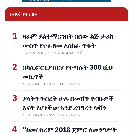
በብዛት የተነበቡ
1
ዛሬም ያልተማርንበት በሰው ልጅ ታሪክ
ውስጥ የተፈጸመ አስከፊ ጥፋት
ሓሙስ ነሐሴ 08, 2017
•
43414 እይታዎች
2
በካሊፎርኒያ በርሃ የተጣሉት 300 ሺህ
መኪኖች
እሑድ ነሐሴ 04, 2017
•
33485 እይታዎች
3
ያላትን ንብረት ሁሉ በመሸጥ የብዙዎች
እናት የሆነችው አንያ ሪንግረን ሎቨን
እሑድ ነሐሴ 18, 2017
•
31512 እይታዎች
4
"ከመስከረም 2018 ጀምሮ ለመንግሥት