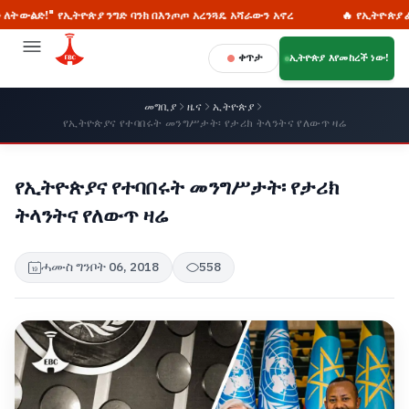
ዮጵያ ንግድ ባንክ በእንጦጦ አረንጓዴ አሻራውን አኖረ
🔥 የኢትዮጵያ ፌደራል ፖሊስ የፎረ
ቀጥታ
ኢትዮጵያ እየመከረች ነው!
መግቢያ
ዜና
ኢትዮጵያ
የኢትዮጵያና የተባበሩት መንግሥታት፡ የታሪክ ትላንትና የለውጥ ዛሬ
የኢትዮጵያና የተባበሩት መንግሥታት፡ የታሪክ
ትላንትና የለውጥ ዛሬ
ሓሙስ ግንቦት 06, 2018
558