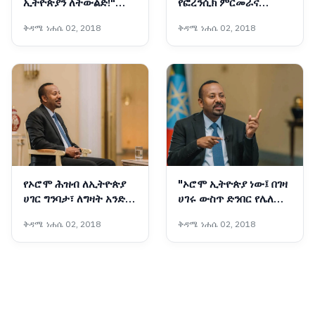
ኢትዮጵያን ለትውልድ!"
የፎረንሲክ ምርመራና
የኢትዮጵያ ንግድ ባንክ
የምርምር ልህቀት ማዕከል
ቅዳሜ ነሐሴ 02, 2018
ቅዳሜ ነሐሴ 02, 2018
በእንጦጦ አረንጓዴ አሻራውን
ለፍትህ ሥርዓቱ አዲስ ብርሃን
አኖረ
እና የቴክኖሎጂ አብዮት
የኦሮሞ ሕዝብ ለኢትዮጵያ
"ኦሮሞ ኢትዮጵያ ነው፤ በገዛ
ሀገር ግንባታ፣ ለግዛት አንድነት
ሀገሩ ውስጥ ድንበር የሌለው
መጠበቅ፣ ለዘመናዊ ቢሮክራሲ
የሀገር ባለቤት"፦ ጠቅላይ
ቅዳሜ ነሐሴ 02, 2018
ቅዳሜ ነሐሴ 02, 2018
ምሥረታ የማይተካ ሚና
ሚኒስትር ዐቢይ አሕመድ
ተጫውቷል - ጠቅላይ
(ዶ/ር)
ሚኒስትር ዐቢይ አሕመድ
(ዶ/ር)