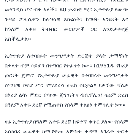
መሃንዲስ ሆና ብቅ አለች። ይህ ታሪካዊ ሚና ኢትዮጵያ የውጭ
ጉዳይ ፖሊሲዋን ከሉዓላዊ እኩልነት፣ ከግዛት አንድነት እና
ከዓለም አቀፍ ትብብር መርሆዎች ጋር እንድታቀናጅ
አስችሏታል።
ኢትዮጵያ ለተባበሩት መንግሥታት ድርጅት ያላት ታማኝነት
በቃላት ብቻ ሳይሆን በተግባር የተፈተነ ነው። ከ1951ዱ የኮሪያ
ጦርነት ጀምሮ የኢትዮጵያ ሠራዊት በተባበሩት መንግሥታት
ሰማያዊ ኮፍያ ሥር የማይረሳ ታሪክ ሰርቷል። የቃኘው ሻለቃ
በኮሪያ ልሳነ ምድር ያሳየው ጀግንነትና ዲሲፕሊን፣ ዛሬም ድረስ
በዓለም አቀፍ ደረጃ የሚጠቀስ የሰላም ተልዕኮ ተምሳሌት ነው።
ዛሬ ኢትዮጵያ በዓለም አቀፍ ደረጃ ከፍተኛ ቁጥር ያለው የሰላም
አስከባሪ ሠራዊት ከሚያዋጡ አምስት ቀዳሚ አገራት ተርታ