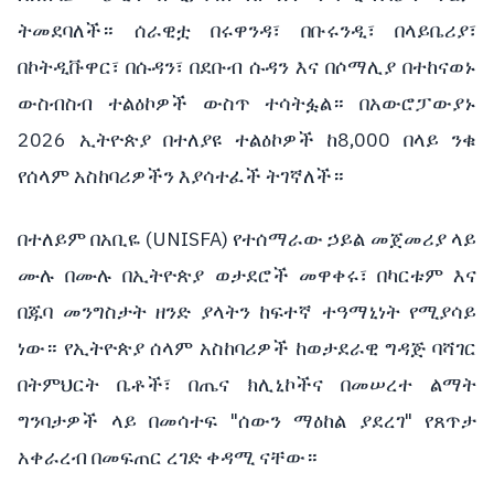
ትመደባለች። ሰራዊቷ በሩዋንዳ፣ በቡሩንዲ፣ በላይቤሪያ፣
በኮትዲቩዋር፣ በሱዳን፣ በደቡብ ሱዳን እና በሶማሊያ በተከናወኑ
ውስብስብ ተልዕኮዎች ውስጥ ተሳትፏል። በአውሮፓውያኑ
2026 ኢትዮጵያ በተለያዩ ተልዕኮዎች ከ8,000 በላይ ንቁ
የሰላም አስከባሪዎችን እያሳተፈች ትገኛለች።
በተለይም በአቢዬ (UNISFA) የተሰማራው ኃይል መጀመሪያ ላይ
ሙሉ በሙሉ በኢትዮጵያ ወታደሮች መዋቀሩ፣ በካርቱም እና
በጁባ መንግስታት ዘንድ ያላትን ከፍተኛ ተዓማኒነት የሚያሳይ
ነው። የኢትዮጵያ ሰላም አስከባሪዎች ከወታደራዊ ግዳጅ ባሻገር
በትምህርት ቤቶች፣ በጤና ክሊኒኮችና በመሠረተ ልማት
ግንባታዎች ላይ በመሳተፍ "ሰውን ማዕከል ያደረገ" የጸጥታ
አቀራረብ በመፍጠር ረገድ ቀዳሚ ናቸው።