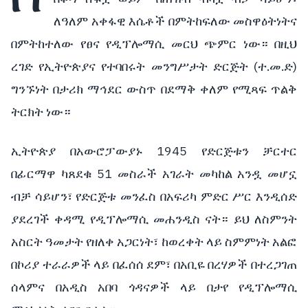
ለዓለም አቀፋዊ እሴቶች በምትከፍለው መስዋዕትነትና
በምትከተለው የፀና የዲፕሎማሲ መርህ ጭምር ነው። በዚህ
ረገድ የኢትዮጵያና የተባበሩት መንግሥታት ድርጅት (ተ.መ.ድ)
ግንኙነት በታሪክ ማኅደር ውስጥ በደማቅ ቀለም የሚጻፍ ጥልቅ
ትርክት ነው።
ኢትዮጵያ በአውሮፓውያኑ 1945 የድርጅቱን ቻርተር
በፊርማዋ ካጸደቁ 51 መስራች አገራት መካከል አንዷ መሆኗ
ብቻ ሳይሆን፣ የድርጅቱ መንፈስ በአፍሪካ ምድር ሥር እንዲሰድ
ያደረገች ቀዳሚ የዲፕሎማሲ መሐንዲስ ናት። ይህ ለስምንት
አስርት ዓመታት የዘለቀ አጋርነት፣ ከወረቀት ላይ ስምምነት አልፎ
በኮሪያ ተራራዎች ላይ በፈሰሰ ደም፣ በአቢዬ በረሃዎች በተረጋገጠ
ሰላምና በአዲስ አበባ ጎዳናዎች ላይ በታየ የዲፕሎማሲ