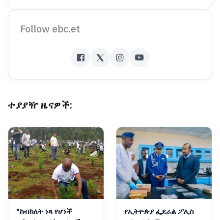
Follow ebc.et
ተያያዥ ዜናዎች:
"ከብክለት ነጻ የሆነች
የኢትዮጵያ ፌደራል ፖሊስ