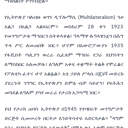
ማዕከልነት ተገንብቷል።
የኢትዮጵያ ባለብዙ ወገን ዲፕሎማሲ (Multilateralism) ጉዞ
አልጋ በአልጋ አልነበረም። መስከረም 28 ቀን 1923
የመንግሥታቱ ማኅበርን ስትቀላቀል፣ ዓላማዋ ሉዓላዊነቷን በሕግ
ጥላ ሥር ለመጠበቅ ነበር። ሆኖም በአውሮፓውያኑ 1935
የፋሺስት ጣሊያን ወረራ ሲፈጸም ማኅበሩ የጋራ ደህንነትን
ለማስከበር አለመቻሉ፣ ለዓለም አቀፍ ተቋማት ትልቅ የሞራልና
የፖለቲካ ፈተና ሆኖ አልፏል። አፄ ኃይለ ሥላሴ በጄኔቫ መድረክ
ያደረጉት ንግግር የኢትዮጵያን ድምፅ ብቻ ሳይሆን፣ የፍትሕን
መጓደል ለዓለም ያሳየ መራራ የታሪክ አጋጣሚ ነበር።
ይህ የታሪክ ጠባሳ ኢትዮጵያ በ1945 የተባበሩት መንግሥታት
ድርጅት ሲመሠረት በርትታ እንድትሳተፍ አድርጓታል። "ዳግም
የጋራ ደህንነት ሥርዓት አይውደቅ" በሚል ጽኑ አቋም የድርጅቱ