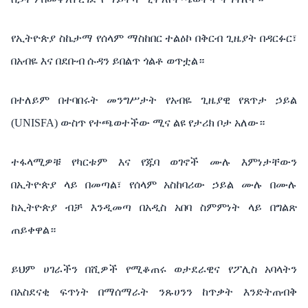
የኢትዮጵያ
ስኬታማ
የሰላም
ማስከበር
ተልዕኮ
በቅርብ
ጊዜያት
በዳርፉር፣
በአብዬ
እና
በደቡብ
ሱዳን
ይበልጥ
ጎልቶ
ወጥቷል።
በተለይም
በተባበሩት
መንግሥታት
የአብዬ
ጊዜያዊ
የጸጥታ
ኃይል
(UNISFA)
ውስጥ
የተጫወተችው
ሚና
ልዩ
የታሪክ
ቦታ
አለው።
ተፋላሚዎቹ
የካርቱም
እና
የጁባ
ወገኖች
ሙሉ
እምነታቸውን
በኢትዮጵያ
ላይ
በመጣል፣
የሰላም
አስከባሪው
ኃይል
ሙሉ
በሙሉ
ከኢትዮጵያ
ብቻ
እንዲመጣ
በአዲስ
አበባ
ስምምነት
ላይ
በግልጽ
ጠይቀዋል።
ይህም
ሀገራችን
በሺዎች
የሚቆጠሩ
ወታደራዊና
የፖሊስ
አባላትን
በአስደናቂ
ፍጥነት
በማሰማራት
ንጹሀንን
ከጥቃት
እንድትጠብቅ