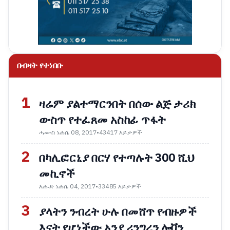
በብዛት የተነበቡ
1
ዛሬም ያልተማርንበት በሰው ልጅ ታሪክ
ውስጥ የተፈጸመ አስከፊ ጥፋት
ሓሙስ ነሐሴ 08, 2017
•
43417 እይታዎች
2
በካሊፎርኒያ በርሃ የተጣሉት 300 ሺህ
መኪኖች
እሑድ ነሐሴ 04, 2017
•
33485 እይታዎች
3
ያላትን ንብረት ሁሉ በመሸጥ የብዙዎች
እናት የሆነችው አንያ ሪንግረን ሎቨን