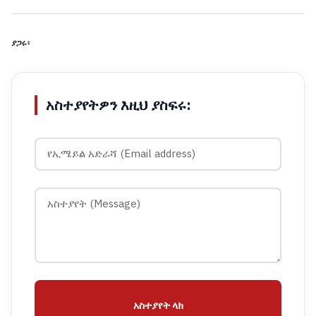
ያጋሩ፡
አስተያየትዎን እዚህ ያስፍሩ:
አስተያየት ላክ