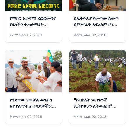
የማክሮ ኢኮኖሚ ሪፎርሙንና
በኢትዮጵያ የመጣው ለውጥ
የዜጎችን ተጠቃሚነት
በምሥራቅ አፍሪካም ሆነ
የሚያረጋግጠው የቁጥጥር
በዓለም ደረጃ የሚደነቅ ነው፦
ቅዳሜ ነሐሴ 02, 2018
ቅዳሜ ነሐሴ 02, 2018
ስራ
ጠቅላይ ሚኒስትር ዐቢይ
አሕመድ (ዶ/ር)
የዓድዋው የመቻል መንፈስ
"ከብክለት ነጻ የሆነች
እና የልማት ፈተናዎቻችን:
ኢትዮጵያን ለትውልድ!"
ኢትዮጵያ ሁሌም
የኢትዮጵያ ንግድ ባንክ
ቅዳሜ ነሐሴ 02, 2018
ቅዳሜ ነሐሴ 02, 2018
የመጨረሻውን ልዕልና
በእንጦጦ አረንጓዴ አሻራውን
ትቀዳጃለች
አኖረ