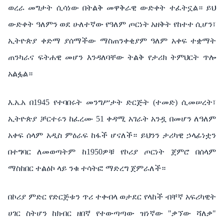
ወረራ
መግታት
ሲሳነው
በትልቅ
መዋቅራዊ
ውድቀት
ተፈትኗል።
ይህ
ውድቀት
ዓለምን
ወደ
ሁለተኛው
የዓለም
ጦርነት
አዘቅት
የከተተ
ሲሆን፣
ኢትዮጵያ
ቀድማ
ያሰማችው
ማስጠንቀቂያም
ዓለም
አቀፍ
ተቋማት
ጠንካራና
ፍትሐዊ
መሆን
እንዳለባቸው
ትልቅ
የታሪክ
ትምህርት
ጥሎ
አልፏል።
እ
.
አ
.
አ
በ
1945
የተባበሩት
መንግሥታት
ድርጅት
(
ተመድ
)
ሲመሠረት፣
ኢትዮጵያ
ቻርተሩን
ከፈረሙ
51
ቀዳሚ
አገራት
አንዷ
በመሆን
ለዓለም
አቀፍ
ሰላም
አዲስ
ምዕራፍ
ከፋች
ሆናለች።
ይህንን
ታሪካዊ
ኃላፊነቷን
በተግባር
ለመወጣትም
ከ
1950
ዎቹ
የኮሪያ
ጦርነት
ጀምሮ
በሰላም
ማስከበር
ተልዕኮ
ላይ
ንቁ
ተሳትፎ
ማድረግ
ጀምራለች።
በኮሪያ
ምድር
የድርጅቱን
ጥሪ
ተቀብላ
ወታደር
የላከች
ብቸኛ
አፍሪካዊት
ሀገር
ስትሆን
ከክብር
ዘበኛ
የተውጣጣው
ዝነኛው
"
ቃኘው
ሻለቃ
"