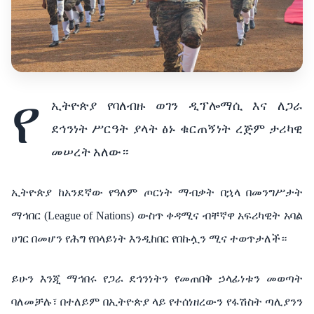
የ
ኢትዮጵያ
የባለብዙ
ወገን
ዲፕሎማሲ
እና
ለጋራ
ደኅንነት
ሥርዓት
ያላት
ፅኑ
ቁርጠኝነት
ረጅም
ታሪካዊ
መሠረት
አለው።
ኢትዮጵያ ከአንደኛው
የዓለም
ጦርነት
ማብቃት
በኋላ
በመንግሥታት
ማኅበር
(League of Nations)
ውስጥ
ቀዳሚና
ብቸኛዋ
አፍሪካዊት
አባል
ሀገር
በመሆን
የሕግ
የበላይነት
እንዲከበር
የበኩሏን
ሚና
ተወጥታለች።
ይሁን
እንጂ
ማኅበሩ
የጋራ
ደኅንነትን
የመጠበቅ
ኃላፊነቱን
መወጣት
ባለመቻሉ፣
በተለይም
በኢትዮጵያ ላይ የተሰነዘረውን
የፋሽስት
ጣሊያንን