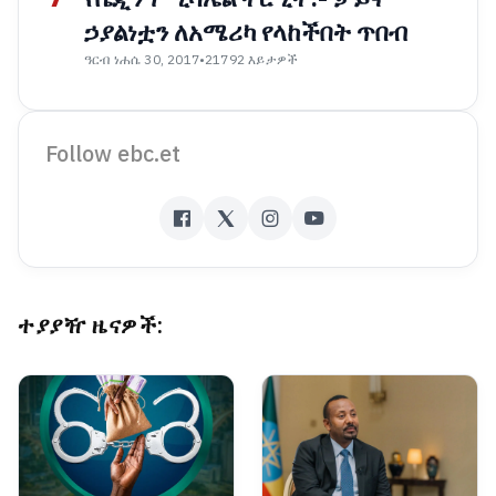
ኃያልነቷን ለአሜሪካ የላከችበት ጥበብ
ዓርብ ነሐሴ 30, 2017
•
21792 እይታዎች
Follow ebc.et
ተያያዥ ዜናዎች: