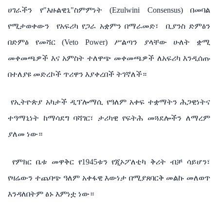
ሀገራችን
የ
"
እዙልዊኒ
"ስምምነት (Ezulwini Consensus)
በመባል
የሚታወቀውን
የአፍሪካ
የጋራ
አቋምን
በማራመድ፣
ቢያንስ
ድምፅን
በድምፅ
የመሻር
(Veto Power)
ሥልጣን
ያላቸው
ሁለት
ቋሚ
መቀመጫዎች
እና
አምስት
ተለዋጭ
መቀመጫዎች
ለአፍሪካ
እንዲሰጡ
በተለያዩ
መድረኮች
ጥሪዋን
እያቀረበች
ትገኛለች።
የኢትዮጵያ
አካታች
ዲፕሎማሲ
የዓለም
አቀፍ
ተቋማትን
ሕጋዊነትና
ተዓማኒነት
ከማሳደግ
ባሻገር፣
ታሪካዊ
የፍትሕ
መጓደሎችን
ለማረም
ያለመ
ነው።
የምክር
ቤቱ
መዋቅር
የ
1945
ቱን
የጂኦፖለቲካ
ቅሪት
ብቻ
ሳይሆን፣
የዛሬውን
ተጨባጭ
ዓለም
አቀፋዊ
እውነታ
በሚያጸባርቅ
መልኩ
መለወጥ
እንዳለበትም
ፅኑ
እምነቷ
ነው።