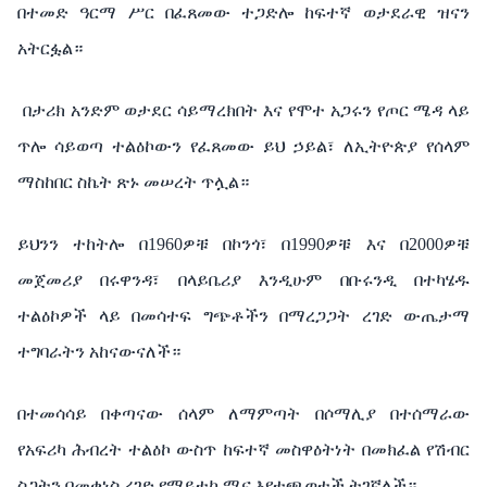
በተመድ
ዓርማ
ሥር
በፈጸመው
ተጋድሎ
ከፍተኛ
ወታደራዊ
ዝናን
አትርፏል።
በታሪክ
አንድም
ወታደር
ሳይማረክበት
እና
የሞተ
አጋሩን
የጦር
ሜዳ
ላይ
ጥሎ
ሳይወጣ
ተልዕኮውን
የፈጸመው
ይህ
ኃይል፣
ለኢትዮጵያ
የሰላም
ማስከበር
ስኬት
ጽኑ
መሠረት
ጥሏል።
ይህንን
ተከትሎ
በ
1960
ዎቹ
በኮንጎ፣
በ
1990
ዎቹ
እና
በ
2000
ዎቹ
መጀመሪያ
በሩዋንዳ፣
በላይቤሪያ
እንዲሁም
በቡሩንዲ
በተካሄዱ
ተልዕኮዎች
ላይ
በመሳተፍ
ግጭቶችን
በማረጋጋት
ረገድ
ውጤታማ
ተግባራትን
አከናውናለች።
በተመሳሳይ
በቀጣናው
ሰላም
ለማምጣት
በሶማሊያ
በተሰማራው
የአፍሪካ
ሕብረት
ተልዕኮ
ውስጥ
ከፍተኛ
መስዋዕትነት
በመክፈል
የሽብር
ስጋትን
በመቀነስ
ረገድ
የማይተካ
ሚና
እየተጫወተች
ትገኛለች።