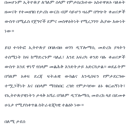
በመሆኑም ኢትዮጵያ ለዓለም ሰላም የምታበረክተው አስተዋጽኦ ባለፉት
ዘመናት የተመዘገበ የታሪክ ውርስ ብቻ ሳይሆን ዛሬም በግጭት ቀጠናዎች
ውስጥ በሚፈስ የጀግኖች ደምና መስዋዕትነት የሚረጋገጥ ሕያው እውነት
ነው።
ይህ ተሳትፎ ኢትዮጵያ በባለብዙ ወገን ዲፕሎማሲ መድረክ ያላትን
ተሰሚነት ከፍ ከማድረጉም ባለፈ፣ እንደ አፍሪካ ቀንድ ባሉ ቀጠናዎች
ውስጥ እንደ ዋነኛ የሰላም መልሕቅ እንድትታይ አድርጓታል። ወደፊትም
በዓለም አቀፍ ደረጃ ፍትሐዊ ውክልና እንዲሰፍን የምታደርገው
ተሟጋችነት እና በሰላም ማስከበር ረገድ የምታሳየው ፅኑ ቁርጠኝነት፣
የኢትዮጵያዊነትን ታላቅ አሻራ በዓለም ዲፕሎማሲ መድረክ ላይ በደመቀ
ሁኔታ የሚያስቀጥል ስትራቴጂካዊ ተልዕኮ ነው።
በለሚ ታደሰ