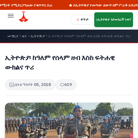
ግጠው የቁጥጥር ስራ
🔥 በኢትዮጵያ የመጣው ለውጥ በምሥራቅ አፍሪካም ሆነ በዓለም ደረጃ
ቀጥታ
ኢትዮጵያ እየመከረች ነው!
መግቢያ
ዜና
ኢትዮጵያ
ኢትዮጵያ፡ ከዓለም የሰላም ዘብ እስከ ፍትሐዊ ውክልና ጥሪ
ኢትዮጵያ፡ ከዓለም የሰላም ዘብ እስከ ፍትሐዊ
ውክልና ጥሪ
ረቡዕ ግንቦት 05, 2018
619