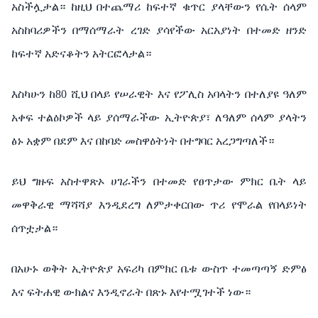
አስችሏታል።
ከዚህ
በተጨማሪ
ከፍተኛ
ቁጥር
ያላቸውን
የሴት
ሰላም
አስከባሪዎችን
በማሰማራት
ረገድ
ያሳየችው
አርአያነት
በተመድ
ዘንድ
ከፍተኛ
አድናቆትን
አትርፎላታል።
እስካሁን
ከ
80
ሺህ
በላይ
የሠራዊት
እና
የፖሊስ
አባላትን
በተለያዩ
ዓለም
አቀፍ
ተልዕኮዎች
ላይ
ያሰማራችው
ኢትዮጵያ፣
ለዓለም
ሰላም
ያላትን
ፅኑ
አቋም
በደም
እና
በከባድ
መስዋዕትነት
በተግባር
አረጋግጣለች።
ይህ
ግዙፍ
አስተዋጽኦ
ሀገራችን
በተመድ
የፀጥታው
ምክር
ቤት
ላይ
መዋቅራዊ
ማሻሻያ
እንዲደረግ
ለምታቀርበው
ጥሪ
የሞራል
የበላይነት
ሰጥቷታል።
በአሁኑ
ወቅት
ኢትዮጵያ
አፍሪካ
በምክር
ቤቱ
ውስጥ
ተመጣጣኝ
ድምፅ
እና
ፍትሐዊ
ውክልና
እንዲኖራት
በጽኑ
እየተሟገተች
ነው።