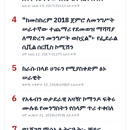
እሑድ ነሐሴ 18, 2017
•
31513 እይታዎች
4
"ከመስከረም 2018 ጀምሮ ለመንግሥት
ሠራተኛው ተጨማሪ የደመወዝ ማሻሻያ
ለማድረግ መንግሥት ወስኗል"፦ የፌደራል
ሲቪል ሰርቪስ ኮሚሽን
ሰኞ ነሐሴ 12, 2017
•
31275 እይታዎች
5
ከራሱ በላይ ሀገሩን የሚያስቀድም ፅኑ
ሠራዊት
ቅዳሜ ጥቅምት 15, 2018
•
29807 እይታዎች
6
የአፋብን ወታደራዊ አዛዥ ኮማንዶ ፍቅሩ
ሙሉዬ የመንግስትን የሰላም ጥሪ ተቀበለ
ሰኞ መጋቢት 21, 2018
•
23581 እይታዎች
7
የቤጂንግ ሚሳኤል ትርዒት:- ቻይና