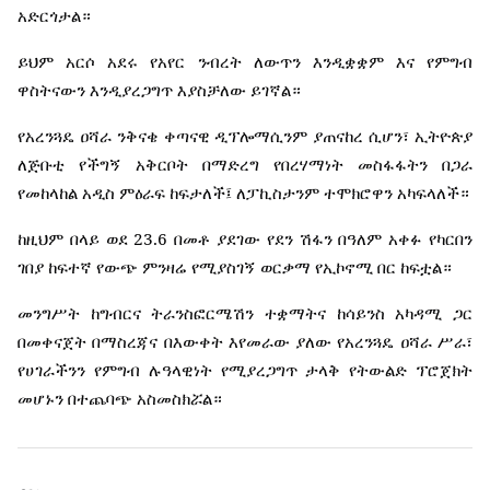
አድርጎታል።
ይህም
አርሶ
አደሩ
የአየር
ንብረት
ለውጥን
እንዲቋቋም
እና
የምግብ
ዋስትናውን
እንዲያረጋግጥ
እያስቻለው
ይገኛል።
የአረንጓዴ
ዐሻራ
ንቅናቄ
ቀጣናዊ
ዲፕሎማሲንም
ያጠናከረ
ሲሆን፣
ኢትዮጵያ
ለጅቡቲ
የችግኝ
አቅርቦት
በማድረግ
የበረሃማነት
መስፋፋትን
በጋራ
የመከላከል
አዲስ
ምዕራፍ
ከፍታለች፤
ለፓኪስታንም
ተሞክሮዋን
አካፍላለች።
23.6
ከዚህም
በላይ
ወደ
በመቶ
ያደገው
የደን
ሽፋን
በዓለም
አቀፉ
የካርበን
ገበያ
ከፍተኛ
የውጭ
ምንዛሬ
የሚያስገኝ
ወርቃማ
የኢኮኖሚ
በር
ከፍቷል።
መንግሥት
ከግብርና
ትራንስፎርሜሽን
ተቋማትና
ከሳይንስ
አካዳሚ
ጋር
በመቀናጀት
በማስረጃና
በእውቀት
እየመራው
ያለው
የአረንጓዴ
ዐሻራ
ሥራ፣
የሀገራችንን
የምግብ
ሉዓላዊነት
የሚያረጋግጥ
ታላቅ
የትውልድ
ፕሮጀክት
መሆኑን
በተጨባጭ
አስመስክሯል።