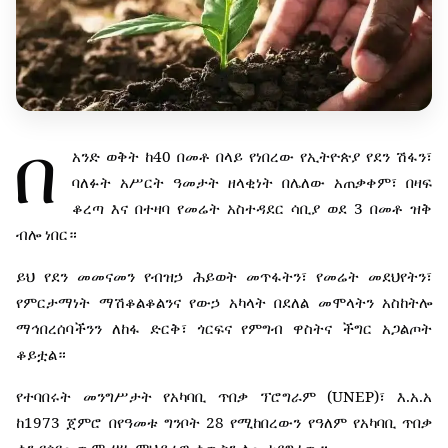
በ
40
አንድ
ወቅት
ከ
በመቶ
በላይ
የነበረው
የኢትዮጵያ
የደን
ሽፋን፣
ባለፉት
አሥርት
ዓመታት
ዘላቂነት
በሌለው
አጠቃቀም፣
በዛፍ
3
ቆረጣ
እና
በተዛባ
የመሬት
አስተዳደር
ሳቢያ
ወደ
በመቶ
ዝቅ
ብሎ
ነበር።
ይህ
የደን
መመናመን
የብዝኃ
ሕይወት
መጥፋትን፣
የመሬት
መደህየትን፣
የምርታማነት
ማሽቆልቆልንና
የውኃ
አካላት
በደለል
መሞላትን
አስከትሎ
ማኅበረሰባችንን
ለከፋ
ድርቅ፣
ጎርፍና
የምግብ
ዋስትና
ችግር
አጋልጦት
ቆይቷል።
(UNEP)
.
.
የተባበሩት
መንግሥታት
የአካባቢ
ጥበቃ
ፕሮግራም
፣
እ
አ
አ
1973
28
ከ
ጀምሮ
በየዓመቱ
ግንቦት
የሚከበረውን
የዓለም
የአካባቢ
ጥበቃ