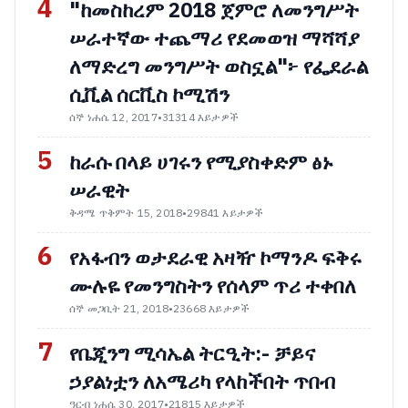
4
"ከመስከረም 2018 ጀምሮ ለመንግሥት
ሠራተኛው ተጨማሪ የደመወዝ ማሻሻያ
ለማድረግ መንግሥት ወስኗል"፦ የፌደራል
ሲቪል ሰርቪስ ኮሚሽን
ሰኞ ነሐሴ 12, 2017
•
31314 እይታዎች
5
ከራሱ በላይ ሀገሩን የሚያስቀድም ፅኑ
ሠራዊት
ቅዳሜ ጥቅምት 15, 2018
•
29841 እይታዎች
6
የአፋብን ወታደራዊ አዛዥ ኮማንዶ ፍቅሩ
ሙሉዬ የመንግስትን የሰላም ጥሪ ተቀበለ
ሰኞ መጋቢት 21, 2018
•
23668 እይታዎች
7
የቤጂንግ ሚሳኤል ትርዒት:- ቻይና
ኃያልነቷን ለአሜሪካ የላከችበት ጥበብ
ዓርብ ነሐሴ 30, 2017
•
21815 እይታዎች