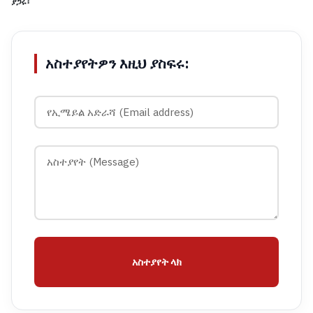
ያጋሩ፡
አስተያየትዎን እዚህ ያስፍሩ:
አስተያየት ላክ