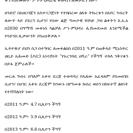
-
ቀን
የሰየመውም
ሥነ
ምህዳራዊ
ቀውስን
ለመታደግ
ነው።
ዘንድሮ
በአዘርባጃን
አስተናጋጅነት
የተከበረው
ዕለቱ
ትኩረቱን
በአየር
ንብረት
.
.
ለውጥ
ላይ
ያደረገ
ሲሆን፤
የሰው
ልጅ
ዓመታዊ
የበካይ
ጋዝ
ልቀትን
እ
አ
አ
2030
-
በ
በግማሽ
መቀነስ
ካልቻለ
ሥነ
ምህዳሩ
ሊሽመደመድ
እንደሚችል
የሳይንስ
ሊቃውንት
ያስጠነቅቃሉ።
2011
.
ኢትዮጵያ
ይህን
ስጋ
በተግባር
ለመቀልበስ
በ
ዓ
ም
በጠቅላይ
ሚኒስትር
(
/
)
"
"
ዐቢይ
አሕመድ
ዶ
ር
አነሳሽነት
የአረንጓዴ
ዐሻራ
የችግኝ
ተከላ
ንቅናቄን
በይፋ
ጀምራለች።
መርሐ
ግብሩ
በዓለም
አቀፍ
ደረጃ
ተወዳዳሪ
የሌለው
አፈጻጸም
ያስመዘገበ
ሲሆን፣
በሀገር
አቀፍ
ደረጃም
ክንውኑ
በየዓመቱ
ክብረ
ወሰን
በከፍተኛ
ልዩነት
የተሻሻለበት
ነው፦
2011
.
4.7
በ
ዓ
ም፦
ቢሊዮን
ችግኝ
2012
.
5.9
በ
ዓ
ም፦
ቢሊዮን
ችግኝ
2013
.
6.8
በ
ዓ
ም፦
ቢሊዮን
ችግኝ