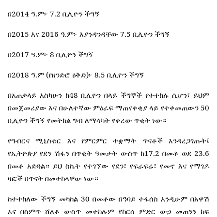
2014
.
7.2
በ
ዓ
ም፦
ቢሊዮን
ችግኝ
2015
2016
.
7.5
በ
እና
ዓ
ም፦
እያንዳንዳቸው
ቢሊዮን
ችግኝ
2017
.
8
በ
ዓ
ም፦
ቢሊዮን
ችግኝ
2018
.
(
)
8.5
በ
ዓ
ም
የዘንድሮ
ዕቅድ
፦
ቢሊዮን
ችግኝ
48
በአጠቃላይ
እስካሁን
ከ
ቢሊዮን
በላይ
ችግኞች
የተተከሉ
ሲሆን፣
ይህም
50
በመጀመሪያው
እና
በሁለተኛው
ምዕራፍ
ማጠናቀቂያ
ላይ
የተቀመጠውን
ቢሊዮን
ችግኝ
የመትከል
ግብ
ለማሳካት
የቀረው
ጥቂት
ነው።
የግብርና
ሚኒስቴር
እና
የምርምር
ተቋማት
ጥናቶች
እንዳረጋገጡት፤
17.2
23.6
የኢትዮጵያ
የደን
ሽፋን
በጥቂት
ዓመታት
ውስጥ
ከ
በመቶ
ወደ
በመቶ
አድጓል።
ይህ
ስኬት
የተገኘው
የደን፣
የፍራፍሬ፣
የመኖ
እና
የማገዶ
ዛፎች
በጥናት
በመተከላቸው
ነው።
30
ከተተከለው
ችግኝ
መካከል
በመቶው
በዓባይ
ተፋሰስ
እንዲሁም
በአዋሽ
እና
በስምጥ
ሸለቆ
ውስጥ
መተከሉም
የከርሰ
ምድር
ውኃ
መጠንን
ከፍ