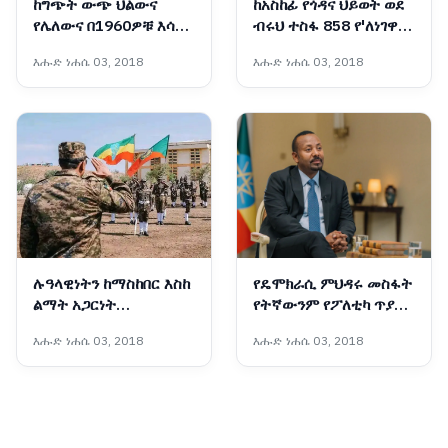
ከግጭት ውጭ ህልውና
ከአስከፊ የጎዳና ህይወት ወደ
የሌለውና በ1960ዎቹ እሳቤ
ብሩህ ተስፋ 858 የ'ለነገዋ'
ተቸንክሮ የቀረው ኋላቀሩ
ማዕከል ሰልጣኝ እህቶቻችን
እሑድ ነሐሴ 03, 2018
እሑድ ነሐሴ 03, 2018
የሕወሓት ቡድን ማንነት
ተመረቁ
ሉዓላዊነትን ከማስከበር እስከ
የዴሞክራሲ ምህዳሩ መስፋት
ልማት አጋርነት
የትኛውንም የፖለቲካ ጥያቄ
የማይናወጠው የኢትዮጵያ
በሰላማዊ መንገድ ለመፍታት
እሑድ ነሐሴ 03, 2018
እሑድ ነሐሴ 03, 2018
መከላከያ ሠራዊት ሀገራዊ
ያስችላል - ጠቅላይ ሚኒስትር
አደራ
ዐቢይ አሕመድ (ዶ/ር)