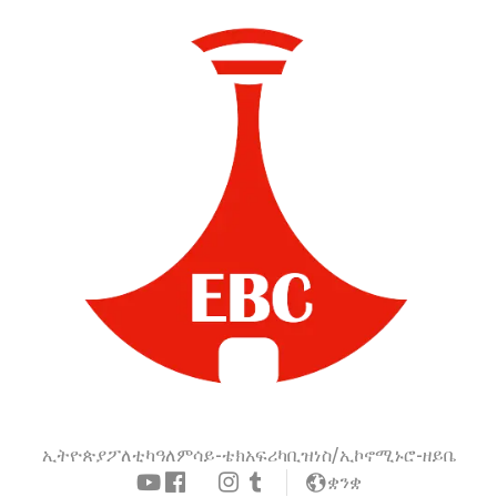
ኢትዮጵያ
ፖለቲካ
ዓለም
ሳይ-ቴክ
አፍሪካ
ቢዝነስ/ኢኮኖሚ
ኑሮ-ዘይቤ
ቋንቋ