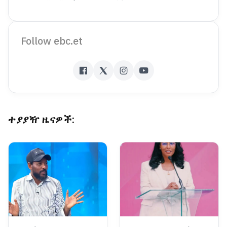
Follow ebc.et
ተያያዥ ዜናዎች: