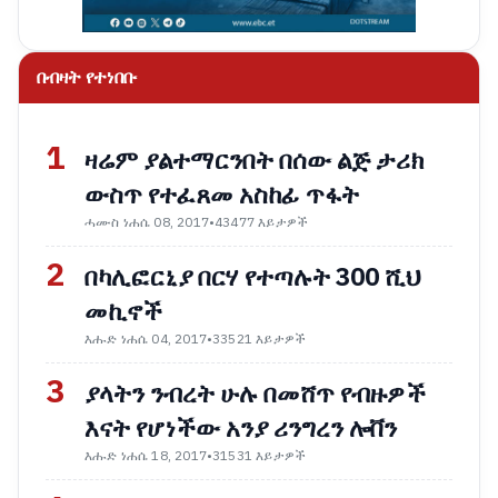
በብዛት የተነበቡ
1
ዛሬም ያልተማርንበት በሰው ልጅ ታሪክ
ውስጥ የተፈጸመ አስከፊ ጥፋት
ሓሙስ ነሐሴ 08, 2017
•
43477 እይታዎች
2
በካሊፎርኒያ በርሃ የተጣሉት 300 ሺህ
መኪኖች
እሑድ ነሐሴ 04, 2017
•
33521 እይታዎች
3
ያላትን ንብረት ሁሉ በመሸጥ የብዙዎች
እናት የሆነችው አንያ ሪንግረን ሎቨን
እሑድ ነሐሴ 18, 2017
•
31531 እይታዎች