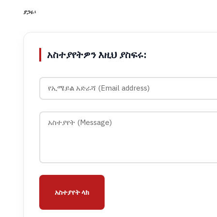
ያጋሩ፡
አስተያየትዎን እዚህ ያስፍሩ:
አስተያየት ላክ