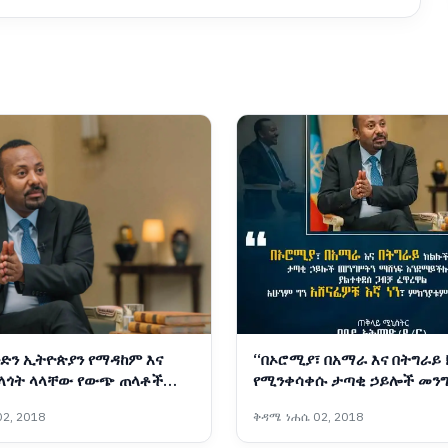
ድን ኢትዮጵያን የማዳከም እና
“በኦሮሚያ፣ በአማራ እና በትግራይ
ፍላጎት ላላቸው የውጭ ጠላቶች
የሚንቀሳቀሱ ታጣቂ ኃይሎች መን
ሆን እያገለገለ ይገኛል - ጠቅላይ
ማሸነፍ እንደማይችሉ ሲገነዘቡ ያል
2, 2018
ቅዳሜ ነሐሴ 02, 2018
ቢይ አሕመድ (ዶ/ር)
ጋብቻ ፈጥረዋል፤ አሁንም ግን አሸ
ነን፤ ምክንያቱም እውነት አለንና”