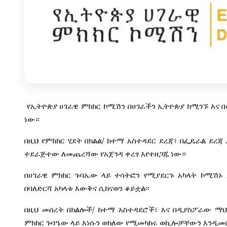
የኢትዮጵያ
ሀገራዊ
ምክክር
ኮሚሽን
በሀገራችን
ኢትዮጵያ
ከሚገኙ
እና
ነው።
/
በዚህ
የምክክር
ሂደት
በክልል
ከተማ
አስተዳደር
ደረጃ፣
በፌዴራል
ደረጃ
ተደራጅተው
ለመጨረሻው
የአጀንዳ
ቀረፃ
እየተዘጋጁ
ነው።
በሀገራዊ
ምክክር
ጉባኤው
ላይ
ተሳትፎን
የሚያደርጉ
አካላት
ኮሚሽኑ
በባለድርሻ
አካላቱ
እውቅና
ሲከናወን
ቆይቷል፡፡
/
በዚህ
መሰረት
በክልሎች
ከተማ
አስተዳደሮች፣
እና
በዲያስፖራው
ማህ
ምክክር
ጉባዔው
ላይ
እነሱን
ወክለው
የሚመካከሩ
ወኪሎቻቸውን
እንዲመ