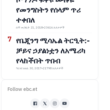
የመንግስትን የሰላም ጥሪ
ተቀበለ
ሰኞ መጋቢት 21, 2018
•
23616 እይታዎች
7
የቤጂንግ ሚሳኤል ትርዒት:-
ቻይና ኃያልነቷን ለአሜሪካ
የላከችበት ጥበብ
ዓርብ ነሐሴ 30, 2017
•
21798 እይታዎች
Follow ebc.et