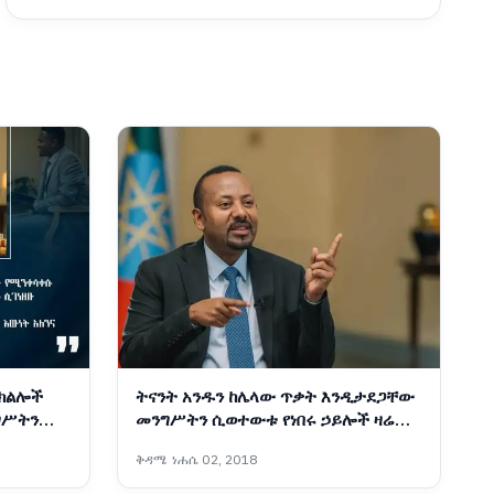
 ክልሎች
ትናንት አንዱን ከሌላው ጥቃት እንዲታደጋቸው
ግሥትን
መንግሥትን ሲወተውቱ የነበሩ ኃይሎች ዛሬ
ተቀደሰ
ጥምረት መፍጠራቸው እየተዳከሙ
ቅዳሜ ነሐሴ 02, 2018
ናፊዎቹ እኛ
መምጣታቸውን ያሳያል - ጠቅላይ ሚኒስትር
ዐቢይ አሕመድ (ዶ/ር)