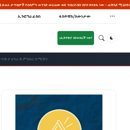
ምን መንገድ መርጠው ወደ ኅብረተሰቡ እየተቀላቀሉ ነው - ጠቅላይ ሚኒስትር ዐቢይ አሕመድ (ዶ/ር)
ኢንፎግራፊክስ
ፋክትቼክ/እውነታው
ኢትዮጵያ እየመከረች ነው!
Dark Mod
ትዮጵያ ሀገራዊ ምክክር ኮሚሽን