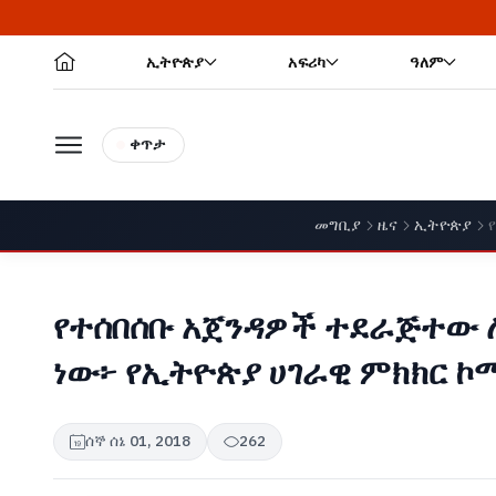
ኢትዮጵያ
አፍሪካ
ዓለም
ቀጥታ
መግቢያ
ዜና
ኢትዮጵያ
የተሰበሰቡ አጀንዳዎች ተደራጅተው 
ነው፦ የኢትዮጵያ ሀገራዊ ምክክር ኮ
ሰኞ ሰኔ 01, 2018
262