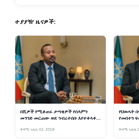
ተያያዥ ዜናዎች:
በሺዎች የሚቆጠሩ ታጣቂዎች የሰላምን
የህወሓት ቡ
መንገድ መርጠው ወደ ኅብረተሰቡ እየተቀላቀሉ
የመበተን 
ነው - ጠቅላይ ሚኒስትር ዐቢይ አሕመድ (ዶ/ር)
መሳሪያ በመ
ቅዳሜ ነሐሴ 02, 2018
ቅዳሜ ነሐሴ 0
ሚኒስትር ዐ