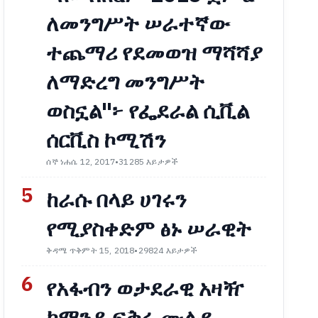
ለመንግሥት ሠራተኛው
ተጨማሪ የደመወዝ ማሻሻያ
ለማድረግ መንግሥት
ወስኗል"፦ የፌደራል ሲቪል
ሰርቪስ ኮሚሽን
ሰኞ ነሐሴ 12, 2017
•
31285 እይታዎች
5
ከራሱ በላይ ሀገሩን
የሚያስቀድም ፅኑ ሠራዊት
ቅዳሜ ጥቅምት 15, 2018
•
29824 እይታዎች
6
የአፋብን ወታደራዊ አዛዥ
ኮማንዶ ፍቅሩ ሙሉዬ