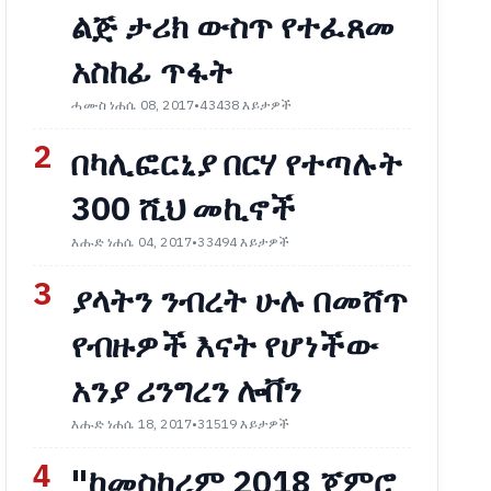
ልጅ ታሪክ ውስጥ የተፈጸመ
አስከፊ ጥፋት
ሓሙስ ነሐሴ 08, 2017
•
43438 እይታዎች
2
በካሊፎርኒያ በርሃ የተጣሉት
300 ሺህ መኪኖች
እሑድ ነሐሴ 04, 2017
•
33494 እይታዎች
3
ያላትን ንብረት ሁሉ በመሸጥ
የብዙዎች እናት የሆነችው
አንያ ሪንግረን ሎቨን
እሑድ ነሐሴ 18, 2017
•
31519 እይታዎች
4
"ከመስከረም 2018 ጀምሮ