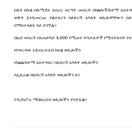
/
በሌላ
በኩል
በኩሚሽኑ
አሰራር
ስርዓት
መሰረት
በክልሎች
ከተማ
አስተ
ወቅት
እንዲመርጡ
ያልተደረጉ
ባለድርሻ
አካላት
ወኪሎቻቸውን
በደ
በማስተላለፍ
ላይ
ይገኛል።
4,000
በዚህ
መሰረት
በአጠቃላይ
የሚጠጉ
ተሳታፊዎች
የሚሳተፉበት
የሀ
የየወረዳው
የሕብረተሰብ
ክፍል
ወኪሎችን
የክልል
/
ከተማ
አስተዳደር
ባለድርሻ
አካላት
ወኪሎችን
የፌዴራል
ባለድርሻ
አካላት
ወኪሎችን
እና
የዲያስፖራ
ማህበረሰብ
ወኪሎችን
ያሳትፋል፡፡