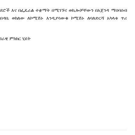
ዳደሮች
እና
በፌዴራል
ተቋማት
በሚገኙና
ወኪሎቻቸውን
በአጀንዳ
ማሰባሰብ
ብዳቤ
ወክለው
ለኮሚሽኑ
እንዲያሳውቁ
ኮሚሽኑ
ለባለድርሻ
አካላቱ
ጥሪ
ገራዊ
ምክክር
ሂደት