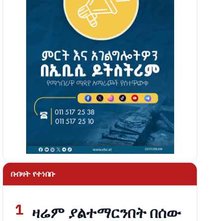
በብዛት የተነበቡ
1
ዛሬም ያልተማርንበት በሰው