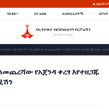
🔥 በሺዎች የሚቆጠሩ ታጣቂዎች የሰላ
ሳይቴክ
ኑሮ ዜይቤ
ቢዝነስ/ኢኮኖሚ
ስፖርት
የኢትዮጵያ ብሮድካስቲንግ ኮርፖሬሽን
ለኢትዮጵያ ልዕልና
የተሰበሰቡ አጀንዳዎች ተደራጅተው ለመጨረሻው የአጀንዳ ቀረፃ እየተዘጋጁ ነው፦ የኢ
ለመጨረሻው የአጀንዳ ቀረፃ እየተዘጋጁ
ሚሽን