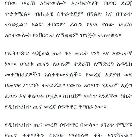
የሰው ሠራሽ አስተውሎት ኢንስቲትዩት በሀገር ደረጃ
ተቋቁሟል። ብሔራዊ ስትራቴጂም በግልጽ እና በጥራት
ተነድፏል። አልፎ ተርፎም ራሱን የቻለ የሰው ሠራሽ
አስተውሎት ዩኒቨርሲቲ ለማቋቋም ዝግጅት ተጠናቋል።
የኢትዮጵያ ዲጂታል ጤና ጉዞ መሬት የነካ እና እውነተኛ
ነው። ሀገሪቱ ጤናን ለሁሉም ተደራሽ ለማድረግ አዳዲስ
መተግበሪያዎችን አስተዋውቃለች። የመረጃ አያያዝ ወደ
ዘመናዊ ሥርዓት ተቀይሯል። የውሳኔ አሰጣጥ ሂደቱም እጅግ
ፈጣን እና ቀልጣፋ ሆኗል። ከነዚህም ውስጥ አንደኛው ስኬት
የዲስትሪክት ጤና መረጃ ሶፍትዌር ትግበራ ነው።
የዲስትሪክት ጤና መረጃ ሶፍትዌር በመላው ሀገሪቱ የሚገኙ
የጤና ተቋማትን በአንድ ማዕከላዊ ቋት አገናኝቷል።