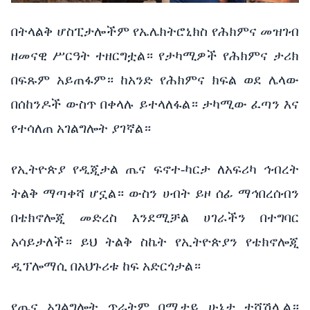
በትላልቅ ሆስፒታሎችም የኤሌክትሮኒክስ የሕክምና መዝገብ
ዘመናዊ ሥርዓት ተዘርግቷል። የታካሚዎች የሕክምና ታሪክ
በፍጹም አይጠፋም። ከአንድ የሕክምና ክፍል ወደ ሌላው
በሰከንዶች ውስጥ በቀላሉ ይተላለፋል። ታካሚው ፈጣን እና
የተሳለጠ አገልግሎት ያገኛል።
የኢትዮጵያ የዲጂታል ጤና ፍኖተ-ካርታ ለአፍሪካ ኅብረት
ትልቅ ማጣቀሻ ሆኗል። ውስን ሀብት ይዞ ሰፊ ማኅበረሰብን
በቴክኖሎጂ መድረስ እንደሚቻል ሀገራችን በተግባር
አሳይታለች። ይህ ትልቅ ስኬት የኢትዮጵያን የቴክኖሎጂ
ዲፕሎማሲ በአህጉሪቱ ከፍ አድርጎታል።
የጤና አገልግሎት ጥራትም በሚታይ ሁኔታ ተሻሽሏል።