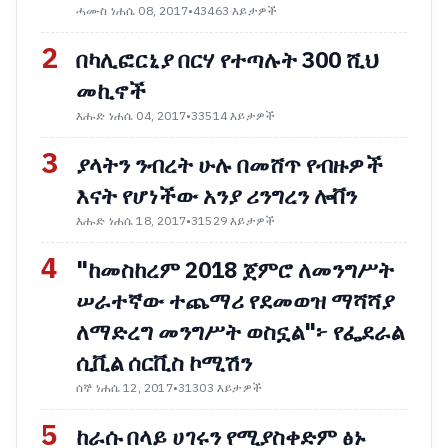
ሓሙስ ነሐሴ 08, 2017
•
43463 እይታዎች
2
በካሊፎርኒያ በርሃ የተጣሉት 300 ሺህ
መኪኖች
እሑድ ነሐሴ 04, 2017
•
33514 እይታዎች
3
ያላትን ንብረት ሁሉ በመሸጥ የብዙዎች
እናት የሆነችው አንያ ሪንግረን ሎቨን
እሑድ ነሐሴ 18, 2017
•
31529 እይታዎች
4
"ከመስከረም 2018 ጀምሮ ለመንግሥት
ሠራተኛው ተጨማሪ የደመወዝ ማሻሻያ
ለማድረግ መንግሥት ወስኗል"፦ የፌደራል
ሲቪል ሰርቪስ ኮሚሽን
ሰኞ ነሐሴ 12, 2017
•
31303 እይታዎች
5
ከራሱ በላይ ሀገሩን የሚያስቀድም ፅኑ