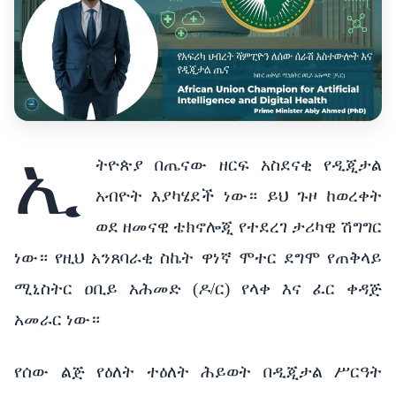
ኢ
ትዮጵያ በጤናው ዘርፍ አስደናቂ የዲጂታል
አብዮት እያካሄደች ነው። ይህ ጉዞ ከወረቀት
ወደ ዘመናዊ ቴክኖሎጂ የተደረገ ታሪካዊ ሽግግር
ነው። የዚህ አንጸባራቂ ስኬት ዋነኛ ሞተር ደግሞ የጠቅላይ
ሚኒስትር ዐቢይ አሕመድ (ዶ/ር) የላቀ እና ፈር ቀዳጅ
አመራር ነው።
የሰው ልጅ የዕለት ተዕለት ሕይወት በዲጂታል ሥርዓት