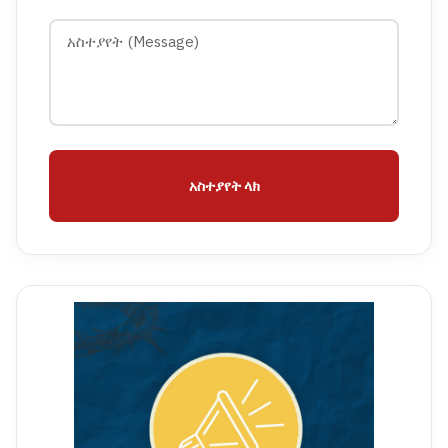
አስተያየት ላክ