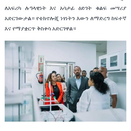
ለአፍሪካ ሉዓላዊነት እና አሳታፊ ዕድገት ቁልፍ መሣሪያ
አድርገውታል። የቴክኖሎጂ ነፃነትን እውን ለማድረግ ከፍተኛ
እና የማያቋርጥ ቅስቀሳ አድርገዋል።