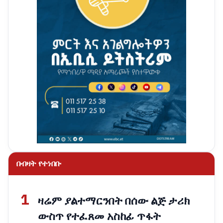
በብዛት የተነበቡ
1
ዛሬም ያልተማርንበት በሰው ልጅ ታሪክ
ውስጥ የተፈጸመ አስከፊ ጥፋት