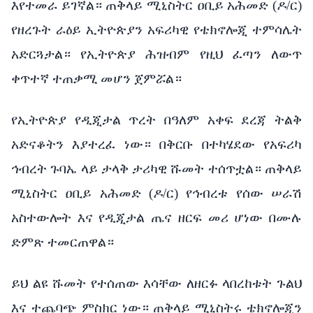
እየተመራ ይገኛል። ጠቅላይ ሚኒስትር ዐቢይ አሕመድ (ዶ/ር)
የዘረጉት ራዕይ ኢትዮጵያን አፍሪካዊ የቴክኖሎጂ ተምሳሌት
አድርጓታል። የኢትዮጵያ ሕዝብም የዚህ ፈጣን ለውጥ
ቀጥተኛ ተጠቃሚ መሆን ጀምሯል።
የኢትዮጵያ የዲጂታል ጥረት በዓለም አቀፍ ደረጃ ትልቅ
አድናቆትን እያተረፈ ነው። በቅርቡ በተካሄደው የአፍሪካ
ኅብረት ጉባኤ ላይ ታላቅ ታሪካዊ ሹመት ተሰጥቷል። ጠቅላይ
ሚኒስትር ዐቢይ አሕመድ (ዶ/ር) የኅብረቱ የሰው ሠራሽ
አስተውሎት እና የዲጂታል ጤና ዘርፍ መሪ ሆነው በሙሉ
ድምጽ ተመርጠዋል።
ይህ ልዩ ሹመት የተሰጠው እሳቸው ለዘርፉ ላበረከቱት ጉልህ
እና ተጨባጭ ምስክር ነው። ጠቅላይ ሚኒስትሩ ቴክኖሎጂን