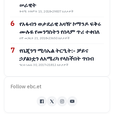
ሠራዊት
ቅዳሜ ጥቅምት 15, 2018
•
29837 እይታዎች
6
የአፋብን ወታደራዊ አዛዥ ኮማንዶ ፍቅሩ
ሙሉዬ የመንግስትን የሰላም ጥሪ ተቀበለ
ሰኞ መጋቢት 21, 2018
•
23650 እይታዎች
7
የቤጂንግ ሚሳኤል ትርዒት:- ቻይና
ኃያልነቷን ለአሜሪካ የላከችበት ጥበብ
ዓርብ ነሐሴ 30, 2017
•
21812 እይታዎች
Follow ebc.et