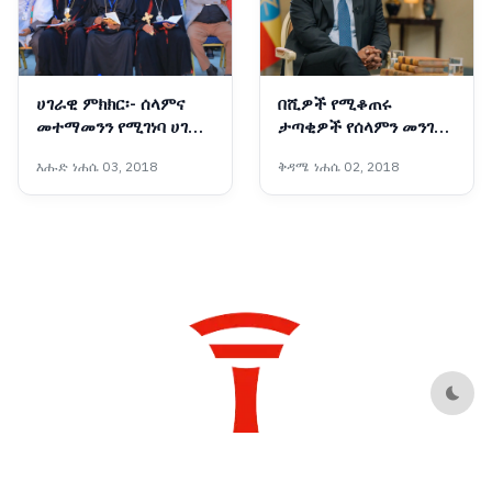
ሀገራዊ ምክክር፡- ሰላምና
በሺዎች የሚቆጠሩ
መተማመንን የሚገነባ ሀገራዊ
ታጣቂዎች የሰላምን መንገድ
መድረክ
መርጠው ወደ ኅብረተሰቡ
እሑድ ነሐሴ 03, 2018
ቅዳሜ ነሐሴ 02, 2018
እየተቀላቀሉ ነው - ጠቅላይ
ሚኒስትር ዐቢይ አሕመድ
(ዶ/ር)
Dark