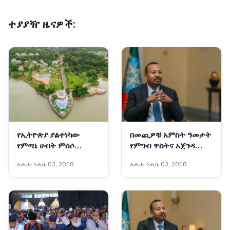
ተያያዥ ዜናዎች:
የኢትዮጵያ ያልተነካው
በመጪዎቹ አምስት ዓመታት
የምጣኔ ሀብት ምሰሶ
የምግብ ዋስትና አጀንዳ
የቱሪዝም ዘርፍ የአበበበት
እንዳይሆን በትኩረት ይሠራል
እሑድ ነሐሴ 03, 2018
እሑድ ነሐሴ 03, 2018
ምስጢር
- ጠቅላይ ሚኒስትር ዐቢይ
አሕመድ (ዶ/ር)