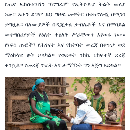
የጤና ኤክስቴንሽን ፕሮግራም የኢትዮጵያ ትልቅ መለያ
ነው። አሁን ደግሞ ይህ ግዙፍ መዋቅር በቴክኖሎጂ በሚገባ
ታግዟል። ባለሙያዎች በዲጂታል ታብሌቶች እና በሞባይል
መተግበሪያዎች የዕለት ተዕለት ሥራቸውን እየሠሩ ነው።
የነፍሰ ጡሮች፣ የሕፃናት እና የክትባት መረጃ በቀጥታ ወደ
ማዕከላዊ ቋት ይላካል። የወረቀት ንክኪ በከፍተኛ ደረጃ
ቀንሷል። የመረጃ ጥራት እና ታማኝነት ግን እጅግ አድጓል።