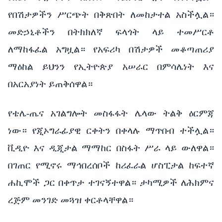
የበሽታዎችን ሥርጭት በቅጽበት ለመከታተል አስችሏል።
መድኃኒቶችን በትክክለኛ ፍላጎት ላይ ተመሥርቶ
ለማከፋፈል አግዟል። የአፍሪካ በሽታዎች መቆጣጠሪያ
ማዕከል ይህንን የኢትዮጵያ አሠራር በምሳሌነት እና
በአርአያነት ይጠቅሰዋል።
የቴሌ-ጤና አገልግሎት መስፋፋት ሌላው ትልቅ ዕርምጃ
ነው። የጂኦግራፊያዊ ርቀትን በቀላሉ ማጥበብ ተችሏል።
ቪዲዮ እና ዲጂታል ማማከር በስፋት ሥራ ላይ ውለዋል።
በገጠር የሚኖሩ ማኅበረሰቦች ከሪፈራል ሆስፒታል ከፍተኛ
ሐኪሞች ጋር በቀጥታ ተገናኝተዋል። ታካሚዎች ለሕክምና
ረጅም መንገድ መጓዝ ቀርቶላቸዋል።