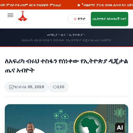
 ዘርፍ የአበበበት ምስጢር
🔥 "ብልጽግና ፓርቲ በብቁ ሐሳብ እና አሸናፊ ፖለቲካ ላይ የ
ቀጥታ
ኢትዮጵያ እየመከረች ነው!
መግቢያ
ዜና
ኢትዮጵያ
ለአፍሪካ ብሩህ ተስፋን የሰነቀው የኢትዮጵያ ዲጂታል ጤና አብዮት
ለአፍሪካ ብሩህ ተስፋን የሰነቀው የኢትዮጵያ ዲጂታል
ጤና አብዮት
ዓርብ ሰኔ 05, 2018
130