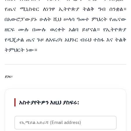
የጤና ሚኒስቴር ለነገዋ ኢትዮጵያ ትልቅ ግብ ሰንቋል።
በአውሮፓውያኑ ሁለት ሺህ ሠላሳ ዓመተ ምህረት የጤናው
ዘርፍ ሙሉ በሙሉ ወረቀት አልባ ይሆናል። የኢትዮጵያ
የዲጂታል ጤና ጉዞ ለአፍሪካ አህጉር ብሩህ ተስፋ እና ትልቅ
ትምህርት ነው።
ያጋሩ፡
አስተያየትዎን እዚህ ያስፍሩ: