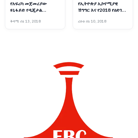
የአፍሪካ መጀመሪያው
የኢትዮጵያ ኢኮኖሚያዊ
ዩኒፋይድ የዲጂታል
ሽግግር እና የ2018 የዕድገት
አገልግሎት መተግበሪያ
ትንበያ
ቅዳሜ ሰኔ 13, 2018
ረቡዕ ሰኔ 10, 2018
‘መሶብ’ ወደ ሞባይል ስልኮች
ተሸጋግሯል፡- ጠቅላይ
ሚኒስትር ዐቢይ አሕመድ
(ዶ/ር)