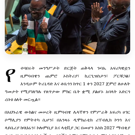
የ
ተባበሩት
መንግሥታት
ድርጅት
ጠቅላላ
ጉባኤ
አፍሪካዊቷን
ዚምባብዌን
ጨምሮ
ኦስትሪያ፣
ኪርጊዝስታን፣
ፖርቹጋል፣
1
2027
እንዲሁም
ትሪኒዳድ
እና
ቶቤጎን
ከጥር
ቀን
ጀምሮ
ለሁለት
ዓመታት
የሚያገለግሉ
የጸጥታው
ምክር
ቤት
ቋሚ
ያልሆኑ
አባላት
አድርጎ
ረቡዕ
ዕለት
መርጧል።
በአህጉራዊ
ውክልና
መሠረት
ዚምባብዌ
ሌላኛዋን
የምሥራቅ
አፍሪካ
ሀገር
ሶማሊያን
የምትተካ
ሲሆን፤
በአንጻሩ
ዲሞክራቲክ
ሪፐብሊክ
ኮንጎ
እና
2027
ላይቤሪያ
ከባህሬን፣
ኮሎምቢያ
እና
ላቲቪያ
ጋር
በመሆን
እስከ
ማብቂያ