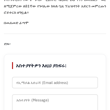
81
-
ለሚጀምረው
ለ
ኛው
የጉባኤው
ክፍለ
ጊዜ
ፕሬዝዳንት
አድርጎ
መምረጡን
ሮይተርስ
ዘግቧል።
በመሐመድ
ፊጣሞ
ያጋሩ፡
አስተያየትዎን እዚህ ያስፍሩ: