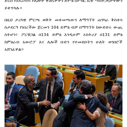
ድረስ
የአፍሪካንና
የሌሎች
ቀጠናዎችን
ድምፅ
በምክር
ቤቱ
ማስተጋባታቸውን
ይቀጥላሉ።
በዚህ
ታሪካዊ
ምርጫ
ወቅት
መቀመጫውን
ለማግኘት
ጠንካራ
ቅስቀሳ
104
ስታደርግ
የነበረችው
ጀርመን
ድምፅ
ብቻ
በማግኘት
ከውድድሩ
ውጪ
134
131
ስትሆን፥
ፖርቹጋል
በ
ድምፅ
እንዲሁም
ኦስትሪያ
በ
ድምፅ
ከምዕራብ
አውሮፓ
እና
ሌሎች
ቡድን
የተመደቡትን
ሁለት
ወንበሮች
አሸንፈዋል።