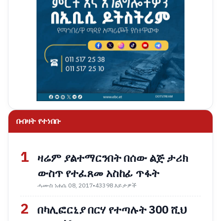
በብዛት የተነበቡ
1
ዛሬም ያልተማርንበት በሰው ልጅ ታሪክ
ውስጥ የተፈጸመ አስከፊ ጥፋት
ሓሙስ ነሐሴ 08, 2017
•
43398 እይታዎች
2
በካሊፎርኒያ በርሃ የተጣሉት 300 ሺህ