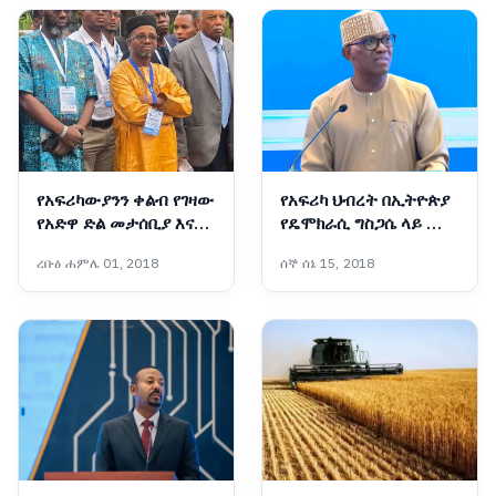
የአፍሪካውያንን ቀልብ የገዛው
የአፍሪካ ህብረት በኢትዮጵያ
የአድዋ ድል መታሰቢያ እና
የዴሞክራሲ ግስጋሴ ላይ ሙሉ
ትውልድ ተሻጋሪ የልማት
እምነት አለው!፦ አምባሳደር
ረቡዕ ሐምሌ 01, 2018
ሰኞ ሰኔ 15, 2018
ሥራዎች
ባንኮሌ አዶዬ