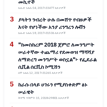
መኪኖች
እሑድ ነሐሴ 04, 2017
•
33477 እይታዎች
3
ያላትን ንብረት ሁሉ በመሸጥ የብዙዎች
እናት የሆነችው አንያ ሪንግረን ሎቨን
እሑድ ነሐሴ 18, 2017
•
31506 እይታዎች
4
"ከመስከረም 2018 ጀምሮ ለመንግሥት
ሠራተኛው ተጨማሪ የደመወዝ ማሻሻያ
ለማድረግ መንግሥት ወስኗል"፦ የፌደራል
ሲቪል ሰርቪስ ኮሚሽን
ሰኞ ነሐሴ 12, 2017
•
31265 እይታዎች
5
ከራሱ በላይ ሀገሩን የሚያስቀድም ፅኑ
ሠራዊት
ቅዳሜ ጥቅምት 15, 2018
•
29801 እይታዎች