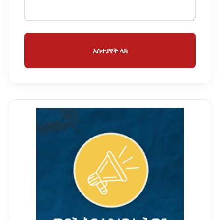
አስተያየት ላክ