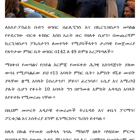
-
ለእስያ
ፓስፊክ
ቡድን
ወንበር
በፊሊፒንስ
እና
በኪርጊዝስታን
መካከል
የተደረገው
ብርቱ
ፉክክር
እስከ
አራት
ዙር
የዘለቀ
ሲሆን፥
በመጨረሻም
ኪርጊዝስታን
ፓኪስታንን
ለመተካት
የሚያስችላትን
ታሪካዊ
የመጀመሪያ
142
49
የጸጥታው
ምክር
ቤት
ወንበር
በ
ለ
ድምፅ
አረጋግጣለች።
ማዕቀብ
የመጣልና
የኃይል
እርምጃ
የመፍቀድ
ሕጋዊ
አስገዳጅነት
ያለው
15
ውሳኔ
የሚያሳልፈው
ይህ
የ
አባላት
ምክር
ቤት፥
አምስት
የቪቶ
መብት
(
)
ያላቸው
ቋሚ
አባላት
ብሪታንያ፣
ቻይና፣
ፈረንሳይ፣
ሩሲያ
እና
አሜሪካ
10
ያሉት
ሲሆን
የቀሩት
አባላት
ግን
በየዓመቱ
አምስት
አዳዲስ
አባላት
እየተተኩ
የሚመረጡ
ናቸው።
በዚህም
መሠረት
አዲሶቹ
ተመራጮች
ትሪኒዳድ
እና
ቶቤጎ
ፓናማን፣
ፖርቱጋል
እና
ኦስትሪያ
ደግሞ
ዴንማርክንና
ግሪክን
ይተካሉ።
በሌላ
በኩል
የተመድ
ጠቅላላ
ጉባኤ
ማክሰኞ
ዕለት
ባካሄደው
ምርጫ
የባንግላዲሽን
የውጭ
ጉዳይ
ሚኒስትር
ካሊሉር
ራህማንን
በመስከረም
ወር