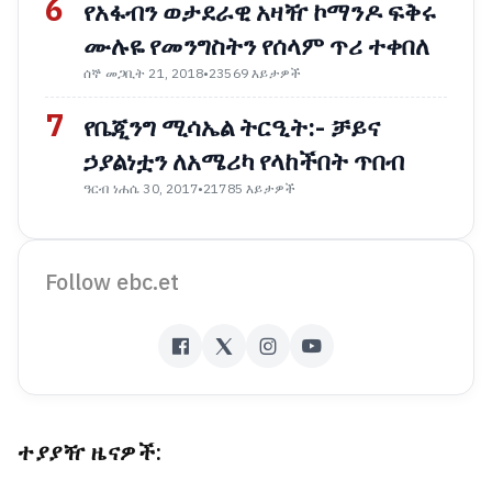
6
የአፋብን ወታደራዊ አዛዥ ኮማንዶ ፍቅሩ
ሙሉዬ የመንግስትን የሰላም ጥሪ ተቀበለ
ሰኞ መጋቢት 21, 2018
•
23569 እይታዎች
7
የቤጂንግ ሚሳኤል ትርዒት:- ቻይና
ኃያልነቷን ለአሜሪካ የላከችበት ጥበብ
ዓርብ ነሐሴ 30, 2017
•
21785 እይታዎች
Follow ebc.et
ተያያዥ ዜናዎች: