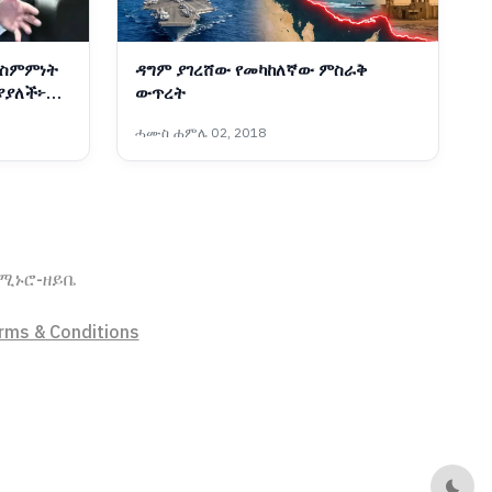
 ስምምነት
ዳግም ያገረሸው የመካከለኛው ምስራቅ
ያያለች፦
ውጥረት
ሓሙስ ሐምሌ 02, 2018
ኖሚ
ኑሮ-ዘይቤ
rms & Conditions