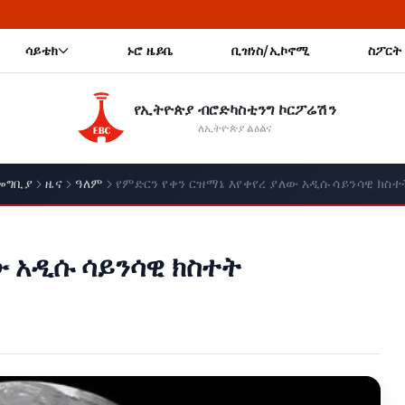
ሳይቴክ
ኑሮ ዜይቤ
ቢዝነስ/ኢኮኖሚ
ስፖርት
የኢትዮጵያ ብሮድካስቲንግ ኮርፖሬሽን
ለኢትዮጵያ ልዕልና
መግቢያ
ዜና
ዓለም
የምድርን የቀን ርዝማኔ እየቀየረ ያለው አዲሱ ሳይንሳዊ ክስተ
ው አዲሱ ሳይንሳዊ ክስተት