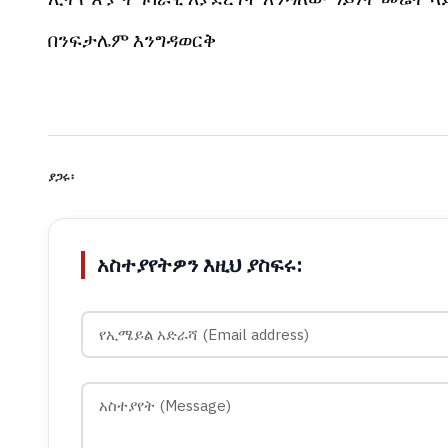
በንፍታሌም
እንግዳወርቅ
ያጋሩ፡
አስተያየትዎን እዚህ ያስፍሩ: