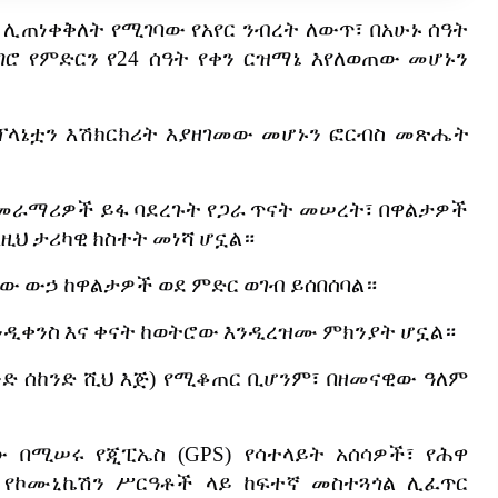
ሊጠነቀቅለት
የሚገባው
የአየር
ንብረት
ለውጥ፣
በአሁኑ
ሰዓት
ግሮ
የምድርን
የ
24
ሰዓት
የቀን
ርዝማኔ
እየለወጠው
መሆኑን
ፕላኔቷን
እሽክርክሪት
እያዘገመው
መሆኑን
ፎርብስ
መጽሔት
መራማሪዎች
ይፋ
ባደረጉት
የጋራ
ጥናት
መሠረት፣
በዋልታዎች
ለዚህ
ታሪካዊ
ክስተት
መነሻ
ሆኗል።
ለው
ውኃ
ከዋልታዎች
ወደ
ምድር
ወገብ
ይሰበሰባል።
ንዲቀንስ
እና
ቀናት
ከወትሮው
እንዲረዝሙ
ምክንያት
ሆኗል።
ንድ
ሰከንድ
ሺህ
እጅ
)
የሚቆጠር
ቢሆንም፣
በዘመናዊው
ዓለም
ው
በሚሠሩ
የጂፒኤስ
(GPS)
የሳተላይት
አሰሳዎች፣
የሕዋ
የኮሙኒኬሽን
ሥርዓቶች
ላይ
ከፍተኛ
መስተጓጎል
ሊፈጥር