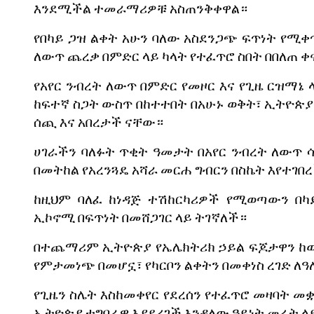
እንደሚችል
ተመራማሪዎቹ
አስጠንቅቀዋል።
የበካይ
ጋዝ
ልቀት
አሁን
ባለው
አስደንጋጭ
ፍጥነት
የሚቀ
ለውጥ
ጨረቃ
በምድር
ላይ
ካላት
የተፈጥሮ
ስበት
በበለጠ
ቀ
የአየር
ንብረት
ለውጥ
በምድር
የመዞር
እና
የጊዜ
ርዝማኔ
ከፍተኛ
ስጋት
ውስጥ
በከተተበት
በአሁኑ
ወቅት፣
ኢትዮጵያ
ሰጪ
እና
አበረታች
ናቸው።
ሀገራችን
ባለፉት
ጥቂት
ዓመታት
በአየር
ንብረት
ለውጥ
በመትከል
የአረንጓዴ
አሻራ
መርሐ
ግብርን
በስኬት
እየተገበ
ከዚህም
ባለፈ
ከነዳጅ
ተሽከርካሪዎች
የሚወጣውን
በካ
ኢኮኖሚ
በፍጥነት
በመሸጋገር
ላይ
ትገኛለች።
በተጨማሪም
ኢትዮጵያ
የኤሌክትሪክ
ኃይል
ፍጆታዋን
ከ
የምታመነጭ
በመሆኗ፣
የካርቦን
ልቀትን
በመቀነስ
ረገድ
ለዓ
የጊዜን
ስሌት
እስከመቀየር
የደረሰን
የተፈጥሮ
መዛባት
መ
ኢትዮጵያ
ተግባራዊ
እያደረገች
እንዳለው
ዓይነት
መሬት
ላ