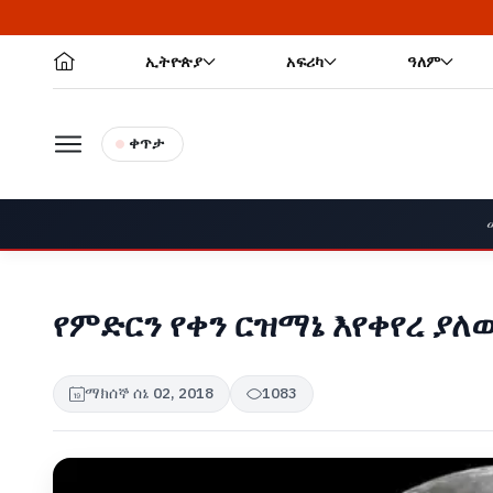
ኢትዮጵያ
አፍሪካ
ዓለም
ቀጥታ
የምድርን የቀን ርዝማኔ እየቀየረ ያለ
ማክሰኞ ሰኔ 02, 2018
1083