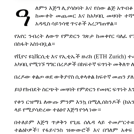
ዓ
ለምን
እጅግ
ሊያሳስባት
እና
የሰው
ልጅ
አጥብቆ
ከሙቀት
መጨመር
እና
ከአካባቢ
መዛባት
ተሻ
አዳዲስ
ሳይንሳዊ
ጥናቶች
አረጋግጠዋል።
የአየር
ንብረት
ለውጥ
የምድርን
ገጽታ
ከመቀየር
ባለፈ
የ
በስፋት
አስነብቧል።
የቪየና
ዩኒቨርሲቲ
እና
የኢቲኤች
ዙሪክ
(ETH Zurich)
ተ
አካባቢ
የሚገኙ
ግግር
በረዶዎች
በከፍተኛ
ፍጥነት
መቅለጥ
በረዶው
ቀልጦ
ወደ
ውቅያኖስ
ሲቀላቀል
ከፍተኛ
መጠን
ያ
ይህ
የክብደት
ስርጭት
መዛባት
የምድርን
የመዞር
ፍጥነት
እ
የቀን
ርዝማኔ
ለውጡ
ምንም
እንኳ
በሚሊሰከንዶች
(
ከአ
ላይ
የሚያሳድረው
ተፅዕኖ
እጅግ
የጎላ
ነው።
በተለይም
እጅግ
ጥቃቅን
የጊዜ
ሰሌዳ
ላይ
ተመሥርተ
ተልዕኮዎች፣
የፋይናንስ
ዝውውሮች
እና
በዓለም
አቀፍ