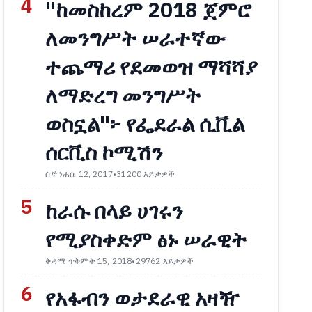
4
"ከመስከረም 2018 ጀምሮ
ለመንግሥት ሠራተኛው
ተጨማሪ የደመወዝ ማሻሻያ
ለማድረግ መንግሥት
ወስኗል"፦ የፌደራል ሲቪል
ሰርቪስ ኮሚሽን
ሰኞ ነሐሴ 12, 2017
•
31200 እይታዎች
5
ከራሱ በላይ ሀገሩን
የሚያስቀድም ፅኑ ሠራዊት
ቅዳሜ ጥቅምት 15, 2018
•
29762 እይታዎች
6
የአፋብን ወታደራዊ አዛዥ