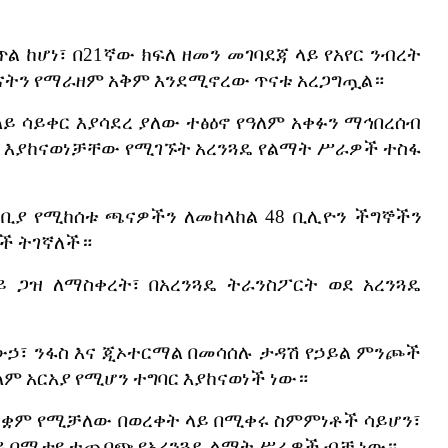
ጥል
ከሆነ፣
በ
21
ኛው
ክፍለ
ዘመን
መገባደጃ
ላይ
የአየር
ንብረት
ናትን
የማራዘም
አቅም
እንደሚኖረው
ጥናቱ
አረጋግጧል።
ላይ
ሳይቀር
እያሳደረ
ያለው
ተፅዕኖ
የዓለም
አቀፉን
ማኅበረሰብ
እያከናወነቻቸው
የሚገኙት
አረንጓዴ
የልማት
ሥራዎች
ተስፋ
ሳቢያ
የሚከሰቱ
ጫናዎችን
ለመከላከል
48
ቢሊዮን
ችግኞችን
ረች
ትገኛለች።
ይ
ጋዝ
ለማስቀረት፣
በአረንጓዴ
ትራንስፖርት
ወደ
አረንጓዴ
ውኃ፣
ንፋስ
እና
ጂኦተርማል
በመሳሰሉ
ታዳሽ
የኃይል
ምንጮች
ለም
አርአያ
የሚሆን
ተግባር
እያከናወነች
ነው።
ቋቋም
የሚቻለው
በወረቀት
ላይ
በሚቀሩ
ስምምነቶች
ሳይሆን፣
ይ
በሚታዩ
ተጨባጭ
የአረንጓዴ
ልማት
ሥራዎች
ብቻ
ነው።