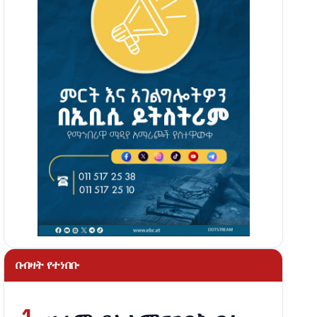
በብዛት የተነበቡ