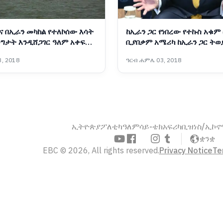
ና በኢራን መካከል የተለኮሰው እሳት
ከኢራን ጋር የነበረው የተኩስ አቁም
ግታት እንዲሸጋገር ዓለም አቀፍ
ቢያበቃም አሜሪካ ከኢራን ጋር ትወ
የቁ
ፕሬዝዳንት ትራምፕ
, 2018
ዓርብ ሐምሌ 03, 2018
ኢትዮጵያ
ፖለቲካ
ዓለም
ሳይ-ቴክ
አፍሪካ
ቢዝነስ/ኢኮ
ቋንቋ
EBC © 2026, All rights reserved.
Privacy Notice
Te