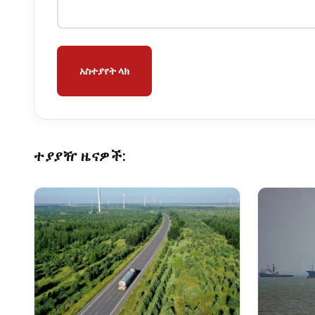
አስተያየት ላክ
ተያያዥ ዜናዎች: