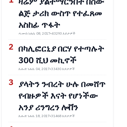
1
ዛሬም ያልተማርንበት በሰው
ልጅ ታሪክ ውስጥ የተፈጸመ
አስከፊ ጥፋት
ሓሙስ ነሐሴ 08, 2017
•
43293 እይታዎች
2
በካሊፎርኒያ በርሃ የተጣሉት
300 ሺህ መኪኖች
እሑድ ነሐሴ 04, 2017
•
33430 እይታዎች
3
ያላትን ንብረት ሁሉ በመሸጥ
የብዙዎች እናት የሆነችው
አንያ ሪንግረን ሎቨን
እሑድ ነሐሴ 18, 2017
•
31468 እይታዎች