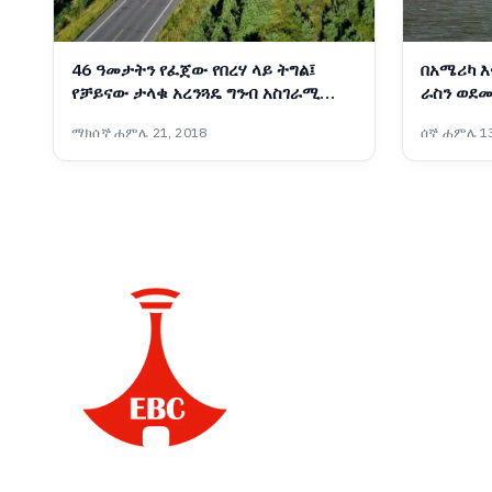
46 ዓመታትን የፈጀው የበረሃ ላይ ትግል፤
በአሜሪካ እ
የቻይናው ታላቁ አረንጓዴ ግንብ አስገራሚ
ራስን ወደመ
ስኬት
ተቋማት ጠ
ማክሰኞ ሐምሌ 21, 2018
ሰኞ ሐምሌ 13