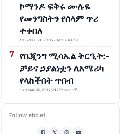
ኮማንዶ ፍቅሩ ሙሉዬ
የመንግስትን የሰላም ጥሪ
ተቀበለ
ሰኞ መጋቢት 21, 2018
•
23435 እይታዎች
7
የቤጂንግ ሚሳኤል ትርዒት:-
ቻይና ኃያልነቷን ለአሜሪካ
የላከችበት ጥበብ
ዓርብ ነሐሴ 30, 2017
•
21739 እይታዎች
Follow ebc.et