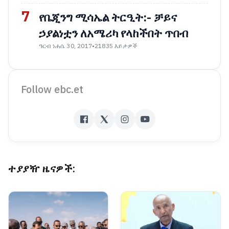
7
የቤጂንግ ሚሳኤል ትርዒት:- ቻይና
ኃያልነቷን ለአሜሪካ የላከችበት ጥበብ
ዓርብ ነሐሴ 30, 2017
•
21835 እይታዎች
Follow ebc.et
ተያያዥ ዜናዎች: