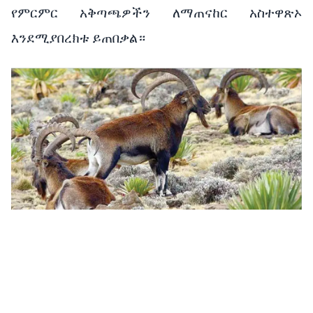
የምርምር
አቅጣጫዎችን
ለማጠናከር
አስተዋጽኦ
እንደሚያበረክቱ
ይጠበቃል።