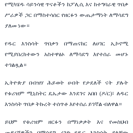
የሚካሄዱ
ሳይንሳዊ
ጥናቶችን
ከፖሊሲ
እና
ከተግባራዊ
ጥበቃ
ሥራዎች
ጋር
በማስተሳሰር
የዘርፉን
ውጤታማነት
ለማሳደግ
ያለመ
ነው።
የዱር
እንስሳት
ጥበቃን
በማጠናከር
ለሀገር
ኢኮኖሚ
የሚያበረክተውን
አስተዋፅኦ
ለማሳደግ
እየተሰራ
መሆኑ
ተገልጿል።
ኢትዮጵያ
በብዝሃ
ሕይወት
ሀብት
የታደለች
ናት
ያሉት
የቱሪዝም
ሚኒስትር
ዴኤታው
እንደገና
አበበ
(
ዶ
/
ር
)
፣
ለዱር
እንስሳት
ጥበቃ
ትኩረት
ተሰጥቶ
እየተሰራ
ይገኛል
ብለዋል።
ይህም
የቱሪዝም
ዘርፉን
በማነቃቃት
እና
የመስህብ
መዳረሻዎችን
በማሳደግ
ረገድ
የዱር
እንስሳት
ያላቸው