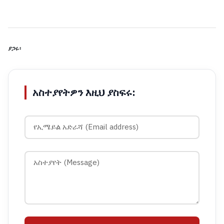
ያጋሩ፡
አስተያየትዎን እዚህ ያስፍሩ: