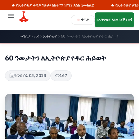
 የኢትዮጵያ ቀጣይ ገጽታ፡ ከከተማ ዝማኔ እስከ ኒውክሌር
🔥 የኢትዮጵያ ሀገራዊ ምክክር 
ቀጥታ
ኢትዮጵያ እየመከረች ነው!
መግቢያ
ዜና
ኢትዮጵያ
60 ዓመታትን ለኢትዮጵያ የዱር ሕይወት
60 ዓመታትን ለኢትዮጵያ የዱር ሕይወት
ዓርብ ሰኔ 05, 2018
167