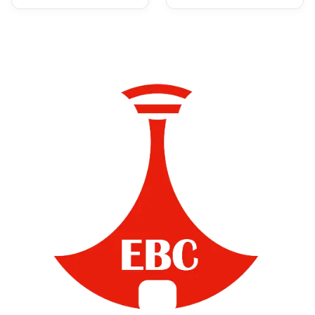
የዘርፉ ባለሙያዎች ጥሪ
አቀረቡ