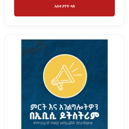
አስተያየት ላክ