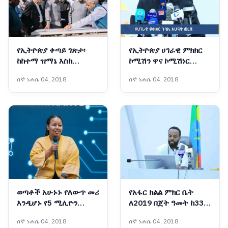
የኢትዮጵያ ቀጣይ ገጽታ፡
የኢትዮጵያ ሀገራዊ ምክክር
ከከተማ ዝማኔ እስከ
ኮሚሽን ዋና ኮሚሽነር
ኒውክሌር
ፕሮፌሰር መስፍን አርዓያ ዛሬ
ሰኞ ነሐሴ 04, 2018
ሰኞ ነሐሴ 04, 2018
የሰጡት መግለጫ ዋና ዋና
ነጥቦች፡-
ወጣቶች አሁኑኑ የለውጥ መሪ
የአፋር ክልል ምክር ቤት
እንዲሆኑ የ5 ሚሊዮን
ለ2019 በጀት ዓመት ከ33.2
ኢትዮጵያውያን ኮደሮች
ቢሊየን ብር በላይ አፀደቀ
ሰኞ ነሐሴ 04, 2018
ሰኞ ነሐሴ 04, 2018
ኢኒሼቲቭ ተሳታፊዎች እና