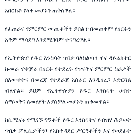
አበርክቶ
የላቀ
መሆኑን
ጠቅሰዋል።
የፈጠራና
የምርምር
ውጤቶችን
ይበልጥ
በመጠቀም
የዘርፉን
አቅም
ማሳደግ
እንደሚገባም
ተናግረዋል።
የኢትዮጵያ
የዱር
እንስሳት
ጥበቃ
ባለስልጣን
ዋና
ዳይሬክተር
ኩመራ
ዋቅጅራ
በዘርፉ
የተደረጉ
የጥናትና
ምርምር
ስራዎች
በእውቀትና
በመረጃ
የተደራጀ
አሰራር
እንዲዘረጋ
አድርጓል
ብለዋል።
ይህም
የኢትዮጵያን
የዱር
እንስሳት
ሀብት
ለማወቅና
ለመለየት
እያስቻለ
መሆኑን
ጠቁመዋል።
ከሴሚናሩ
የሚገኙ
ግኝቶች
የዱር
እንስሳትና
የብዝሃ
ሕይወት
ጥበቃ
ፖሊሲዎችን፣
የአስተዳደር
ሥርዓቶችን
እና
የወደፊት