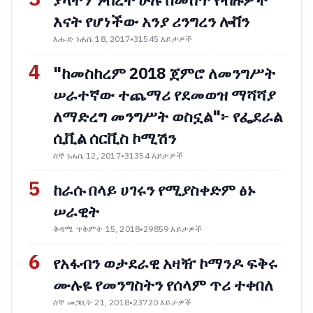
ያላትን ንብረት ሁሉ በመሸጥ የብዙዎች
እናት የሆነችው አንያ ሪንግረን ሎቨን
እሑድ ነሐሴ 18, 2017
•
31545 እይታዎች
4
"ከመስከረም 2018 ጀምሮ ለመንግሥት
ሠራተኛው ተጨማሪ የደመወዝ ማሻሻያ
ለማድረግ መንግሥት ወስኗል"፦ የፌደራል
ሲቪል ሰርቪስ ኮሚሽን
ሰኞ ነሐሴ 12, 2017
•
31354 እይታዎች
5
ከራሱ በላይ ሀገሩን የሚያስቀድም ፅኑ
ሠራዊት
ቅዳሜ ጥቅምት 15, 2018
•
29859 እይታዎች
6
የአፋብን ወታደራዊ አዛዥ ኮማንዶ ፍቅሩ
ሙሉዬ የመንግስትን የሰላም ጥሪ ተቀበለ
ሰኞ መጋቢት 21, 2018
•
23720 እይታዎች