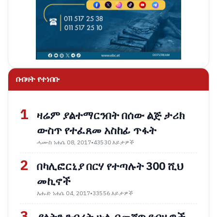
በብዛት የተነበቡ
1
ዛሬም ያልተማርንበት በሰው ልጅ ታሪክ
ውስጥ የተፈጸመ አስከፊ ጥፋት
ሓሙስ ነሐሴ 08, 2017
•
43530 እይታዎች
2
በካሊፎርኒያ በርሃ የተጣሉት 300 ሺህ
መኪኖች
እሑድ ነሐሴ 04, 2017
•
33556 እይታዎች
3