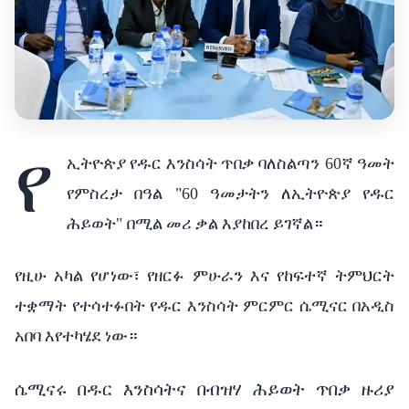
የ
ኢትዮጵያ
የዱር
እንስሳት
ጥበቃ
ባለስልጣን
60
ኛ
ዓመት
የምስረታ
በዓል
"60
ዓመታትን
ለኢትዮጵያ
የዱር
ሕይወት
"
በሚል
መሪ
ቃል
እያከበረ
ይገኛል።
የዚሁ
አካል
የሆነው፣
የዘርፉ
ምሁራን
እና
የከፍተኛ
ትምህርት
ተቋማት
የተሳተፉበት
የዱር
እንስሳት
ምርምር
ሴሚናር
በአዲስ
አበባ
እየተካሄደ
ነው።
ሴሚናሩ
በዱር
እንስሳትና
በብዝሃ
ሕይወት
ጥበቃ
ዙሪያ