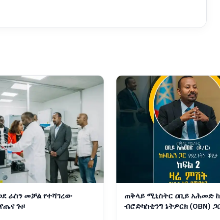
ወደ ራስን መቻል የተሻገረው
ጠቅላይ ሚኒስትር ዐቢይ አሕመድ 
የጤና ጉዞ
ብሮድካስቲንግ ኔትዎርክ (OBN) ጋ
ቆይታ ክፍል 2