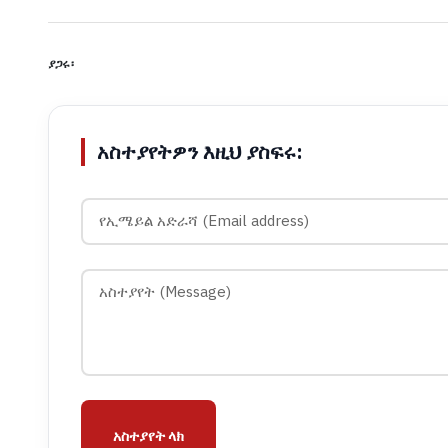
ያጋሩ፡
አስተያየትዎን እዚህ ያስፍሩ:
አስተያየት ላክ