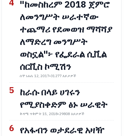
4
"ከመስከረም 2018 ጀምሮ
ለመንግሥት ሠራተኛው
ተጨማሪ የደመወዝ ማሻሻያ
ለማድረግ መንግሥት
ወስኗል"፦ የፌደራል ሲቪል
ሰርቪስ ኮሚሽን
ሰኞ ነሐሴ 12, 2017
•
31277 እይታዎች
5
ከራሱ በላይ ሀገሩን
የሚያስቀድም ፅኑ ሠራዊት
ቅዳሜ ጥቅምት 15, 2018
•
29808 እይታዎች
6
የአፋብን ወታደራዊ አዛዥ