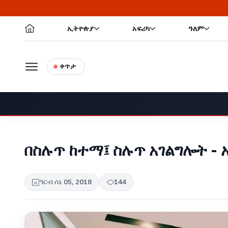
ኢትዮጵያ
አፍሪካ
ዓለም
ቀጥታ
በስሉጥ ከተማ፤ ስሉጥ አገልግሎት - 
ዓርብ ሰኔ 05, 2018
144