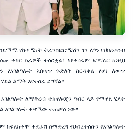
ስደማሚ የከተሜነት ትራንስፎርሜሽን ጎን ለጎን የህበረተሰብ
ው ተኮር ስራዎች ተሰርቷል፤ እየተሰሩም ይገኛሉ፡፡ ከነዚህ
ን የአገልግሎት አሰጣጥ ጉድለት ስር-ነቀል የሆነ ለውጥ
ሃይል ልማት እየተሰራ ይግኛል፡፡
ጥን አገልግሎት ለማቅረብ ቴክኖሎጂን ግብር ላይ የማዋል ሂደት
ታል አገልግሎት ቀዳሚው ተጠቃሽ ነው፡፡
ም ክፍለከተሞ ተደራሽ በማድረግ የህብረተሰቡን የአገልግሎት