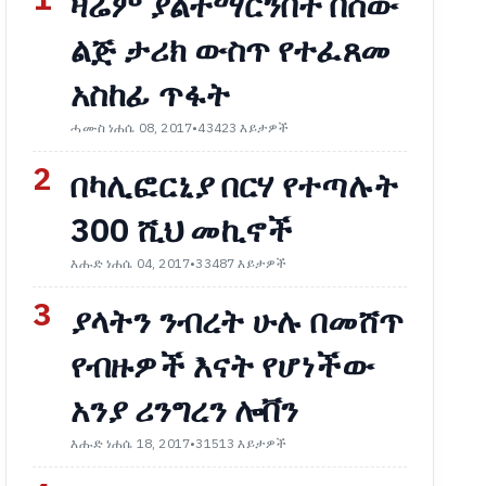
1
ዛሬም ያልተማርንበት በሰው
ልጅ ታሪክ ውስጥ የተፈጸመ
አስከፊ ጥፋት
ሓሙስ ነሐሴ 08, 2017
•
43423 እይታዎች
2
በካሊፎርኒያ በርሃ የተጣሉት
300 ሺህ መኪኖች
እሑድ ነሐሴ 04, 2017
•
33487 እይታዎች
3
ያላትን ንብረት ሁሉ በመሸጥ
የብዙዎች እናት የሆነችው
አንያ ሪንግረን ሎቨን
እሑድ ነሐሴ 18, 2017
•
31513 እይታዎች