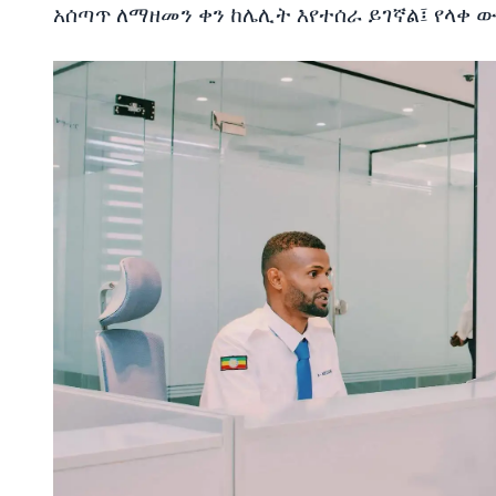
አሰጣጥ ለማዘመን ቀን ከሌሊት እየተሰራ ይገኛል፤ የላቀ 