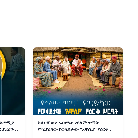
ከኦሮሚያ
ከቁርሾ ወደ አብሮነት የሰላም ጥማት
ር ያደረጉት
የሚያረካው የወላይታው "አዋሲያ" የዕርቅ
ሥርዓት