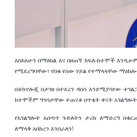
እስከአሁን በማዕከል እና በዘጠኝ ክፍለ-ከተሞች እንዲሁ
የሚደረግባቸው፣ የበቁ የሰው ሃይል የተማላላቸው ማዕከሎች
በቴክኖሎጂ በታገዘ በተደረገ ዳሰሳ እንደሚያሳየው ተገልጋዩ
ከተሞችም ግንባታቸው ተጠናቆ በጥቂት ቀናት አገልግሎት
የአገልግሎት አሰጣጥ ጉድለትን ታሪክ ለማድረግ በቁር
ለማላቅ አበክረን እንሰራለን!