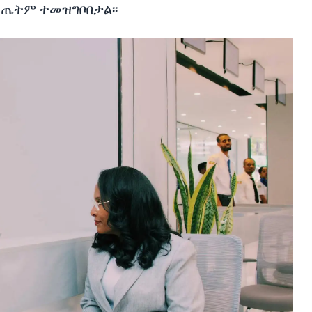
ውጤትም ተመዝግቦበታል፡፡