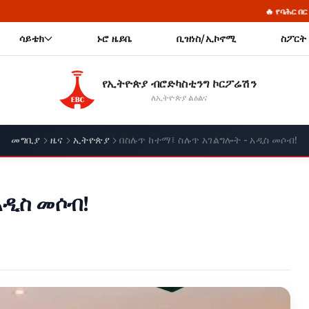
🔥 የባሕር በር ጥያቄ፦ የሰላምና የጋራ እድገት
ሳይቴክ
ኑሮ ዜይቤ
ቢዝነስ/ኢኮኖሚ
ስፖርት
የኢትዮጵያ ብሮድካስቲንግ ኮርፖሬሽን
ለኢትዮጵያ ልዕልና
መግቢያ
ዜና
ኢትዮጵያ
በስሉጥ ከተማ፤ ስሉጥ አገልግሎት - አዲስ መሶብ!
አዲስ መሶብ!