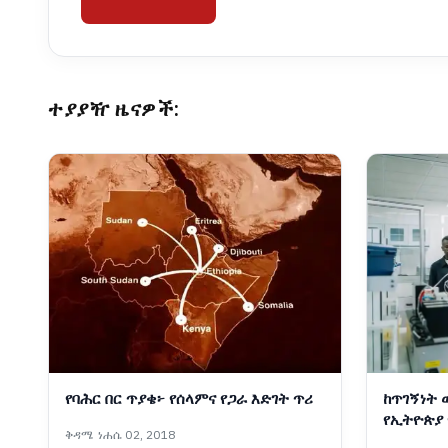
ተያያዥ ዜናዎች:
የባሕር በር ጥያቄ፦ የሰላምና የጋራ እድገት ጥሪ
ከጥገኝነት 
የኢትዮጵያ 
ቅዳሜ ነሐሴ 02, 2018