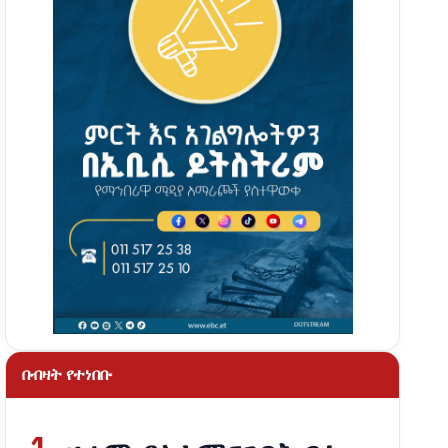
በብዛት የተነበቡ