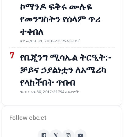
ኮማንዶ ፍቅሩ ሙሉዬ
የመንግስትን የሰላም ጥሪ
ተቀበለ
ሰኞ መጋቢት 21, 2018
•
23596 እይታዎች
7
የቤጂንግ ሚሳኤል ትርዒት:-
ቻይና ኃያልነቷን ለአሜሪካ
የላከችበት ጥበብ
ዓርብ ነሐሴ 30, 2017
•
21794 እይታዎች
Follow ebc.et