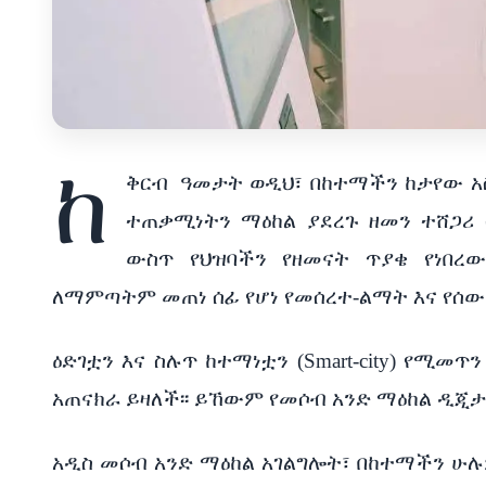
ከ
ቅርብ
ዓመታት ወዲህ፣ በከተማችን ከታየው አ
ተጠቃሚነትን ማዕከል ያደረጉ ዘመን ተሸጋሪ ሰ
ውስጥ የህዝባችን የዘመናት ጥያቄ የነበረው
ለማምጣትም መጠነ ሰፊ የሆነ የመሰረተ-ልማት እና የሰው 
ዕድገቷን እና ስሉጥ ከተማነቷን (Smart-city) የሚመ
አጠናክራ ይዛለች፡፡ ይኸውም የመሶብ አንድ ማዕከል ዲጂ
አዲስ መሶብ አንድ ማዕከል አገልግሎት፣ በከተማችን ሁሉ