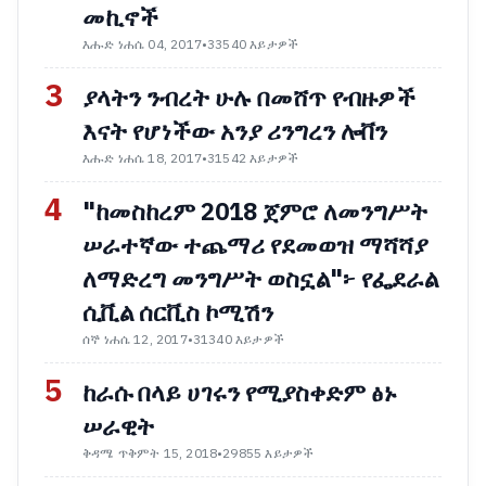
መኪኖች
እሑድ ነሐሴ 04, 2017
•
33540 እይታዎች
3
ያላትን ንብረት ሁሉ በመሸጥ የብዙዎች
እናት የሆነችው አንያ ሪንግረን ሎቨን
እሑድ ነሐሴ 18, 2017
•
31542 እይታዎች
4
"ከመስከረም 2018 ጀምሮ ለመንግሥት
ሠራተኛው ተጨማሪ የደመወዝ ማሻሻያ
ለማድረግ መንግሥት ወስኗል"፦ የፌደራል
ሲቪል ሰርቪስ ኮሚሽን
ሰኞ ነሐሴ 12, 2017
•
31340 እይታዎች
5
ከራሱ በላይ ሀገሩን የሚያስቀድም ፅኑ
ሠራዊት
ቅዳሜ ጥቅምት 15, 2018
•
29855 እይታዎች