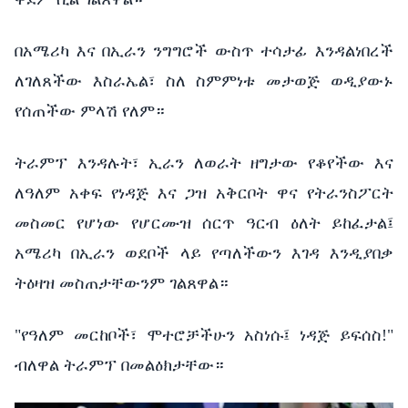
በአሜሪካ እና በኢራን ንግግሮች ውስጥ ተሳታፊ እንዳልነበረች
ለገለጸችው እስራኤል፣ ስለ ስምምነቱ መታወጅ ወዲያውኑ
የሰጠችው ምላሽ የለም።
ትራምፕ እንዳሉት፣ ኢራን ለወራት ዘግታው የቆየችው እና
ለዓለም አቀፍ የነዳጅ እና ጋዝ አቅርቦት ዋና የትራንስፖርት
መስመር የሆነው የሆርሙዝ ሰርጥ ዓርብ ዕለት ይከፈታል፤
አሜሪካ በኢራን ወደቦች ላይ የጣለችውን እገዳ እንዲያበቃ
ትዕዛዝ መስጠታቸውንም ገልጸዋል።
"የዓለም መርከቦች፣ ሞተሮቻችሁን አስነሱ፤ ነዳጅ ይፍሰስ!"
ብለዋል ትራምፕ በመልዕክታቸው።