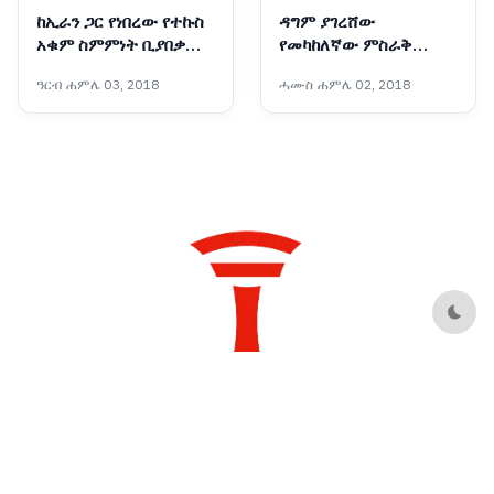
ከኢራን ጋር የነበረው የተኩስ
ዳግም ያገረሸው
አቁም ስምምነት ቢያበቃም
የመካከለኛው ምስራቅ
አሜሪካ ከኢራን ጋር
ውጥረት
ዓርብ ሐምሌ 03, 2018
ሓሙስ ሐምሌ 02, 2018
ትወያያለች፦ ፕሬዝዳንት
ትራምፕ
Dark