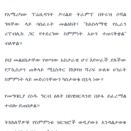
የአሜሪካው ፕሬዚዳንት ዶናልድ ትራምፕ በትሩዝ ሶሻል
ገጻቸው ላይ ባሰፈሩት መልዕክት፣ "ከእስላማዊ የኢራን
ሪፐብሊክ ጋር የተደረገው ስምምነት አሁን ተጠናቅቋል"
ብለዋል።
ይህ መልዕክታቸው የወጣው አስታራቂ ሆና እየሠራች ያለችው
የፓኪስታን ጠቅላይ ሚኒስትር ሸህባዝ ሻሪፍ ሁለቱ ሀገራት
ስምምነት ላይ መድረሳቸውን ካስታወቁ በኋላ ነው።
የመግባቢያ ሰነዱ ዓርብ ዕለት በስዊዘርላንድ በይፋ ይፈረማል
ተብሎ ይጠበቃል።
ትክክለኛዎቹ የስምምነቱ ዝርዝሮች ወዲያውኑ እንዳልታወቁ