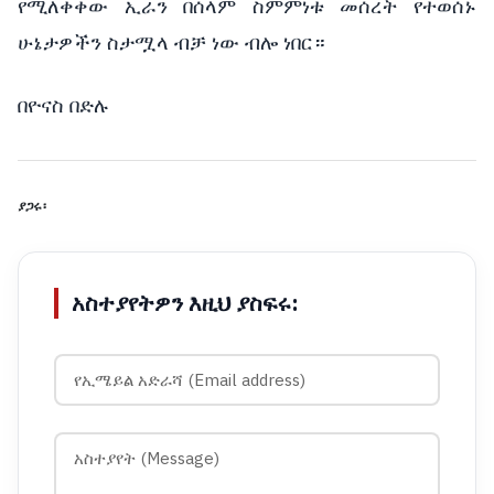
የሚለቀቀው ኢራን በሰላም ስምምነቱ መሰረት የተወሰኑ
ሁኔታዎችን ስታሟላ ብቻ ነው ብሎ ነበር።
በዮናስ በድሉ
ያጋሩ፡
አስተያየትዎን እዚህ ያስፍሩ: