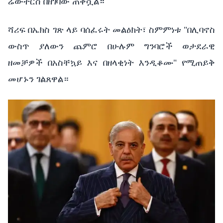
ሬውተርስ በዘገባው ጠቅሷል።
ሻሪፍ በኤክስ ገጽ ላይ ባሰፈሩት መልዕክት፣ ስምምነቱ "በሊባኖስ
ውስጥ ያለውን ጨምሮ በሁሉም ግንባሮች ወታደራዊ
ዘመቻዎች በአስቸኳይ እና በዘላቂነት እንዲቆሙ" የሚጠይቅ
መሆኑን ገልጸዋል።