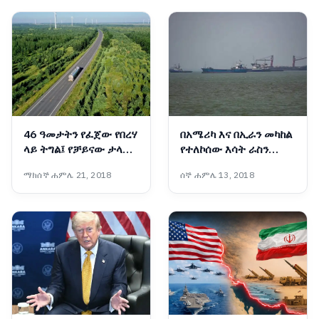
46 ዓመታትን የፈጀው የበረሃ
በአሜሪካ እና በኢራን መካከል
ላይ ትግል፤ የቻይናው ታላቁ
የተለኮሰው እሳት ራስን
አረንጓዴ ግንብ አስገራሚ
ወደመግታት እንዲሸጋገር
ማክሰኞ ሐምሌ 21, 2018
ሰኞ ሐምሌ 13, 2018
ስኬት
ዓለም አቀፍ ተቋማት ጠየቁ