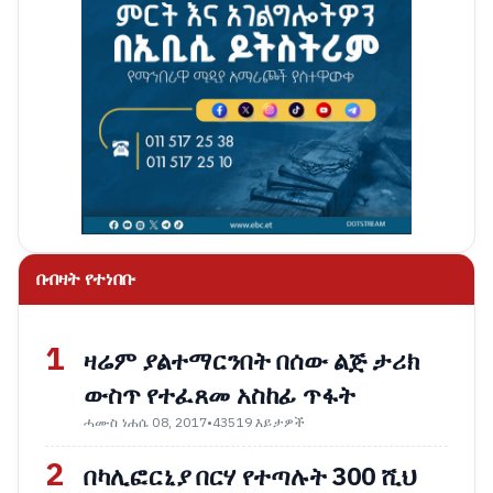
በብዛት የተነበቡ
1
ዛሬም ያልተማርንበት በሰው ልጅ ታሪክ
ውስጥ የተፈጸመ አስከፊ ጥፋት
ሓሙስ ነሐሴ 08, 2017
•
43519 እይታዎች
2
በካሊፎርኒያ በርሃ የተጣሉት 300 ሺህ