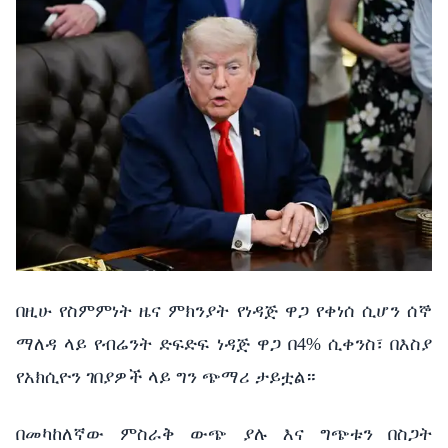
በዚሁ የስምምነት ዜና ምክንያት የነዳጅ ዋጋ የቀነሰ ሲሆን ሰኞ
ማለዳ ላይ የብሬንት ድፍድፍ ነዳጅ ዋጋ በ4% ሲቀንስ፣ በእስያ
የአክሲዮን ገበያዎች ላይ ግን ጭማሪ ታይቷል።
በመካከለኛው ምስራቅ ውጭ ያሉ እና ግጭቱን በስጋት