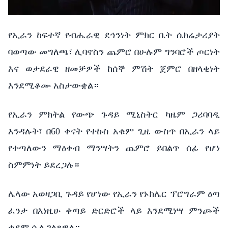
የኢራን ከፍተኛ የብሔራዊ ደኅንነት ምክር ቤት ሴክሬታሪያት
ባወጣው መግለጫ፣ ሊባኖስን ጨምሮ በሁሉም ግንባሮች ጦርነት
እና ወታደራዊ ዘመቻዎች ከሰኞ ምሽት ጀምሮ በዘላቂነት
እንደሚቆሙ አስታውቋል።
የኢራን ምክትል የውጭ ጉዳይ ሚኒስትር ካዜም ጋሪባባዲ
እንዳሉት፣ በ60 ቀናት የተኩስ አቁም ጊዜ ውስጥ በኢራን ላይ
የተጣለውን ማዕቀብ ማንሣትን ጨምሮ ይበልጥ ሰፊ የሆነ
ስምምነት ይደረጋሉ።
ሌላው አወዛጋቢ ጉዳይ የሆነው የኢራን የኑክሌር ፕሮግራም ዕጣ
ፈንታ በእነዚሁ ቀጣይ ድርድሮች ላይ እንደሚነሣ ምንጮች
ቀደም ሲል ገልጸዋል።