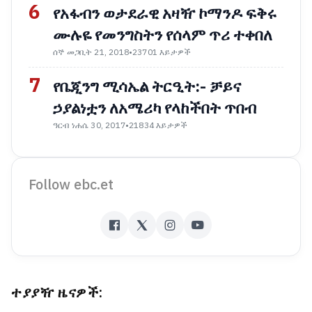
6
የአፋብን ወታደራዊ አዛዥ ኮማንዶ ፍቅሩ
ሙሉዬ የመንግስትን የሰላም ጥሪ ተቀበለ
ሰኞ መጋቢት 21, 2018
•
23701 እይታዎች
7
የቤጂንግ ሚሳኤል ትርዒት:- ቻይና
ኃያልነቷን ለአሜሪካ የላከችበት ጥበብ
ዓርብ ነሐሴ 30, 2017
•
21834 እይታዎች
Follow ebc.et
ተያያዥ ዜናዎች: