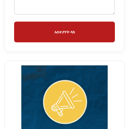
አስተያየት ላክ