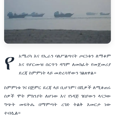
የ
አሜሪካ እና የኢራን ባለሥልጣናት ጦርነቱን ለማቆም
እና የሆርሙዝ ሰርጥን ዳግም ለመክፈት የመጀመሪያ
ደረጃ ስምምነት ላይ መድረሳቸውን ገልጸዋል።
ስምምነቱ ገና በጅምር ደረጃ ላይ ቢሆንም፣ በሺዎች ለሚቆጠሩ
ሰዎች ሞት ምክንያት ለሆነው እና የነዳጅ ገበያውን ላናጋው
ግጭት መፍትሔ በማምጣት ረገድ ትልቅ እመርታ ነው
ተብሏል።