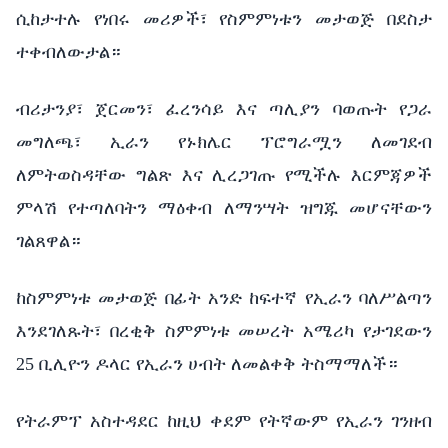
ሲከታተሉ የነበሩ መሪዎች፣ የስምምነቱን መታወጅ በደስታ
ተቀብለውታል።
ብሪታንያ፣ ጀርመን፣ ፈረንሳይ እና ጣሊያን ባወጡት የጋራ
መግለጫ፣ ኢራን የኑክሌር ፕሮግራሟን ለመገደብ
ለምትወስዳቸው ግልጽ እና ሊረጋገጡ የሚችሉ እርምጃዎች
ምላሽ የተጣለባትን ማዕቀብ ለማንሣት ዝግጁ መሆናቸውን
ገልጸዋል።
ከስምምነቱ መታወጅ በፊት አንድ ከፍተኛ የኢራን ባለሥልጣን
እንደገለጹት፣ በረቂቅ ስምምነቱ መሠረት አሜሪካ የታገደውን
25 ቢሊዮን ዶላር የኢራን ሀብት ለመልቀቅ ትስማማለች።
የትራምፕ አስተዳደር ከዚህ ቀደም የትኛውም የኢራን ገንዘብ