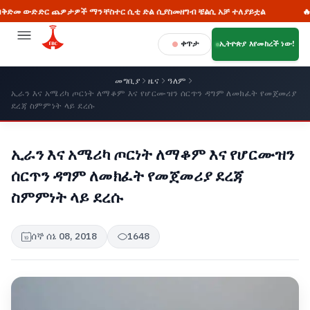
ር ጨዎታዎች ማንቸስተር ሲቲ ድል ሲያስመዘግብ ቼልሲ አቻ ተለያይቷል
🔥 “የልማት ዕ
ቀጥታ
ኢትዮጵያ እየመከረች ነው!
መግቢያ
ዜና
ዓለም
ኢራን እና አሜሪካ ጦርነት ለማቆም እና የሆርሙዝን ሰርጥን ዳግም ለመክፈት የመጀመሪያ
ደረጃ ስምምነት ላይ ደረሱ
ኢራን እና አሜሪካ ጦርነት ለማቆም እና የሆርሙዝን
ሰርጥን ዳግም ለመክፈት የመጀመሪያ ደረጃ
ስምምነት ላይ ደረሱ
ሰኞ ሰኔ 08, 2018
1648