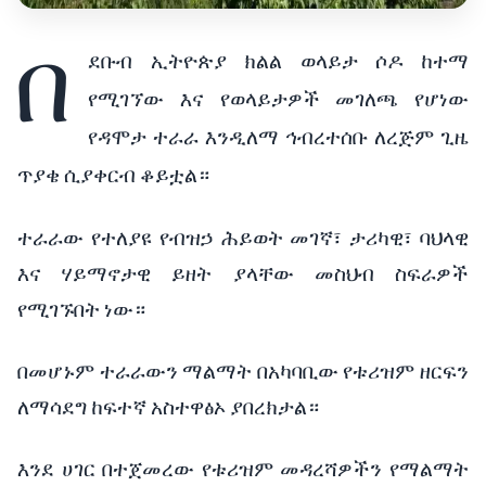
በ
ደቡብ ኢትዮጵያ ክልል ወላይታ ሶዶ ከተማ
የሚገኘው እና የወላይታዎች መገለጫ የሆነው
የዳሞታ ተራራ እንዲለማ ኅብረተሰቡ ለረጅም ጊዜ
ጥያቄ ሲያቀርብ ቆይቷል።
ተራራው የተለያዩ የብዝኃ ሕይወት መገኛ፣ ታሪካዊ፣ ባህላዊ
እና ሃይማኖታዊ ይዘት ያላቸው መስህብ ስፍራዎች
የሚገኙበት ነው።
በመሆኑም ተራራውን ማልማት በአካባቢው የቱሪዝም ዘርፍን
ለማሳደግ ከፍተኛ አስተዋፅኦ ያበረክታል።
እንደ ሀገር በተጀመረው የቱሪዝም መዳረሻዎችን የማልማት