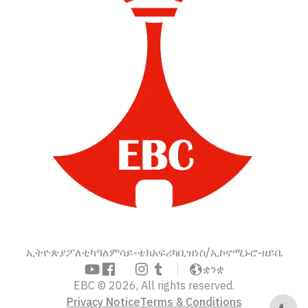
ኢትዮጵያ
ፖለቲካ
ዓለም
ሳይ-ቴክ
አፍሪካ
ቢዝነስ/ኢኮኖሚ
ኑሮ-ዘይቤ
ቋንቋ
EBC © 2026, All rights reserved.
Privacy Notice
Terms & Conditions