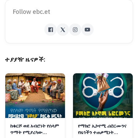
Follow ebc.et
ተያያዥ ዜናዎች:
ከቁርሾ ወደ አብሮነት የሰላም
የማክሮ ኢኮኖሚ ሪፎርሙንና
ጥማት የሚያረካው
የዜጎችን ተጠቃሚነት