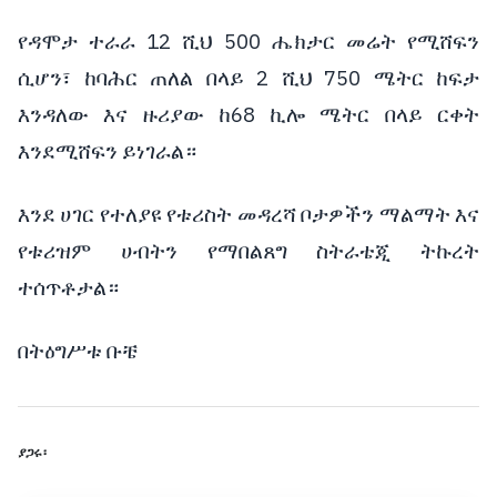
የዳሞታ ተራራ 12 ሺህ 500 ሔክታር መሬት የሚሸፍን
ሲሆን፣ ከባሕር ጠለል በላይ 2 ሺህ 750 ሜትር ከፍታ
እንዳለው እና ዙሪያው ከ68 ኪሎ ሜትር በላይ ርቀት
እንደሚሸፍን ይነገራል።
እንደ ሀገር የተለያዩ የቱሪስት መዳረሻ ቦታዎችን ማልማት እና
የቱሪዝም ሀብትን የማበልጸግ ስትራቴጂ ትኩረት
ተሰጥቶታል።
በትዕግሥቱ ቡቼ
ያጋሩ፡