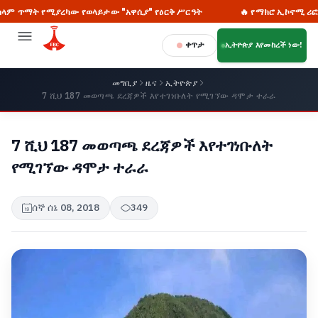
 የሚያረካው የወላይታው "አዋሲያ" የዕርቅ ሥርዓት
🔥 የማክሮ ኢኮኖሚ ሪፎርሙንና የዜ
ቀጥታ
ኢትዮጵያ እየመከረች ነው!
መግቢያ
ዜና
ኢትዮጵያ
7 ሺህ 187 መወጣጫ ደረጃዎች እየተገነቡለት የሚገኘው ዳሞታ ተራራ
7 ሺህ 187 መወጣጫ ደረጃዎች እየተገነቡለት
የሚገኘው ዳሞታ ተራራ
ሰኞ ሰኔ 08, 2018
349