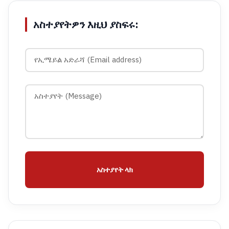
አስተያየትዎን እዚህ ያስፍሩ:
አስተያየት ላክ