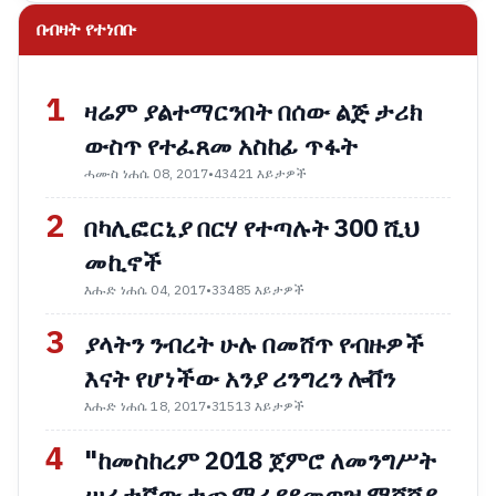
በብዛት የተነበቡ
1
ዛሬም ያልተማርንበት በሰው ልጅ ታሪክ
ውስጥ የተፈጸመ አስከፊ ጥፋት
ሓሙስ ነሐሴ 08, 2017
•
43421 እይታዎች
2
በካሊፎርኒያ በርሃ የተጣሉት 300 ሺህ
መኪኖች
እሑድ ነሐሴ 04, 2017
•
33485 እይታዎች
3
ያላትን ንብረት ሁሉ በመሸጥ የብዙዎች
እናት የሆነችው አንያ ሪንግረን ሎቨን
እሑድ ነሐሴ 18, 2017
•
31513 እይታዎች
4
"ከመስከረም 2018 ጀምሮ ለመንግሥት
ሠራተኛው ተጨማሪ የደመወዝ ማሻሻያ