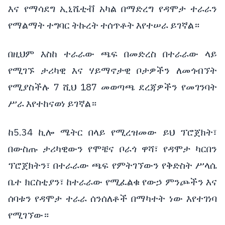
እና የማሳደግ ኢኒሼቲቭ አካል በማድረግ የዳሞታ ተራራን
የማልማት ተግባር ትኩረት ተሰጥቶት እየተሠራ ይገኛል።
በዚህም እስከ ተራራው ጫፍ በመድረስ በተራራው ላይ
የሚገኙ ታሪካዊ እና ሃይማኖታዊ ቦታዎችን ለመጎብኘት
የሚያስችሉ 7 ሺህ 187 መወጣጫ ደረጃዎችን የመገንባት
ሥራ እየተከናወነ ይገኛል።
ከ5.34 ኪሎ ሜትር በላይ የሚረዝመው ይህ ፕሮጀክት፣
በውስጡ ታሪካዊውን የሞቼና ቦራጎ ዋሻ፣ የዳሞታ ካርበን
ፕሮጀክትን፣ በተራራው ጫፍ የምትገኘውን የቅድስት ሥላሴ
ቤተ ክርስቲያን፣ ከተራራው የሚፈልቁ የውኃ ምንጮችን እና
ሰባቱን የዳሞታ ተራራ ሰንሰለቶች በማካተት ነው እየተገነባ
የሚገኘው።