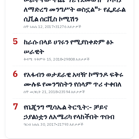
ለማድረግ መንግሥት ወስኗል"፦ የፌደራል
ሲቪል ሰርቪስ ኮሚሽን
ሰኞ ነሐሴ 12, 2017
•
31276 እይታዎች
5
ከራሱ በላይ ሀገሩን የሚያስቀድም ፅኑ
ሠራዊት
ቅዳሜ ጥቅምት 15, 2018
•
29808 እይታዎች
6
የአፋብን ወታደራዊ አዛዥ ኮማንዶ ፍቅሩ
ሙሉዬ የመንግስትን የሰላም ጥሪ ተቀበለ
ሰኞ መጋቢት 21, 2018
•
23594 እይታዎች
7
የቤጂንግ ሚሳኤል ትርዒት:- ቻይና
ኃያልነቷን ለአሜሪካ የላከችበት ጥበብ
ዓርብ ነሐሴ 30, 2017
•
21793 እይታዎች