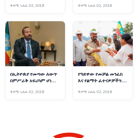
የወላይታው "አዋሲያ" የዕርቅ
የሚያረጋግጠው የቁጥጥር
ቅዳሜ ነሐሴ 02, 2018
ቅዳሜ ነሐሴ 02, 2018
ሥርዓት
ስራ
በኢትዮጵያ የመጣው ለውጥ
የዓድዋው የመቻል መንፈስ
በምሥራቅ አፍሪካም ሆነ
እና የልማት ፈተናዎቻችን:
በዓለም ደረጃ የሚደነቅ ነው፦
ኢትዮጵያ ሁሌም
ቅዳሜ ነሐሴ 02, 2018
ቅዳሜ ነሐሴ 02, 2018
ጠቅላይ ሚኒስትር ዐቢይ
የመጨረሻውን ልዕልና
አሕመድ (ዶ/ር)
ትቀዳጃለች