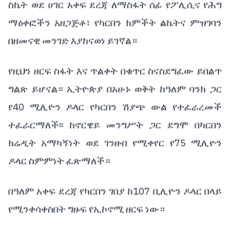
ስኬት ወደ ሀገር አቀፍ ደረጃ ለማስፋት ሰፊ የፖሊሲና የሕግ
ማዕቀፎችን አዘጋጅቶ፣ የካርበን ክምችት ልኬትና ምዝገባን
በዘመናዊ መንገድ እያከናወነ ይገኛል።
የዚህን ዘርፍ ስፋት እና ጥልቀት በቁጥር ስናስደግፈው ይበልጥ
ግልጽ ይሆናል። ኢትዮጵያ በአሁኑ ወቅት ከዓለም ባንክ ጋር
የ40 ሚሊዮን ዶላር የካርበን ሽያጭ ውል የተፈራረመች
ተፈራርማለች፡፡ ከኖርዌይ መንግሥት ጋር ደግሞ በካርበን
ክሬዲት አማካኝነት ወደ ገንዘብ የሚቀየር የ75 ሚሊዮን
ዶላር ስምምነት ፈጽማለች።
በዓለም አቀፍ ደረጃ የካርበን ገበያ ከ107 ቢሊዮን ዶላር በላይ
የሚንቀሳቀስበት ግዙፍ የኢኮኖሚ ዘርፍ ነው።