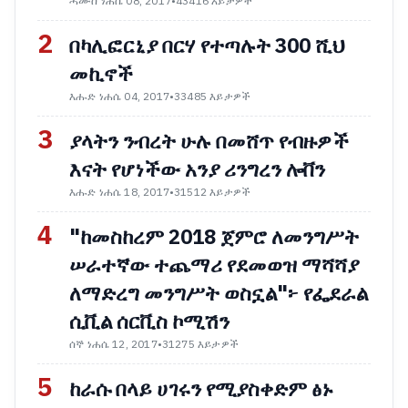
ሓሙስ ነሐሴ 08, 2017
•
43416 እይታዎች
2
በካሊፎርኒያ በርሃ የተጣሉት 300 ሺህ
መኪኖች
እሑድ ነሐሴ 04, 2017
•
33485 እይታዎች
3
ያላትን ንብረት ሁሉ በመሸጥ የብዙዎች
እናት የሆነችው አንያ ሪንግረን ሎቨን
እሑድ ነሐሴ 18, 2017
•
31512 እይታዎች
4
"ከመስከረም 2018 ጀምሮ ለመንግሥት
ሠራተኛው ተጨማሪ የደመወዝ ማሻሻያ
ለማድረግ መንግሥት ወስኗል"፦ የፌደራል
ሲቪል ሰርቪስ ኮሚሽን
ሰኞ ነሐሴ 12, 2017
•
31275 እይታዎች
5
ከራሱ በላይ ሀገሩን የሚያስቀድም ፅኑ