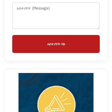
አስተያየት ላክ