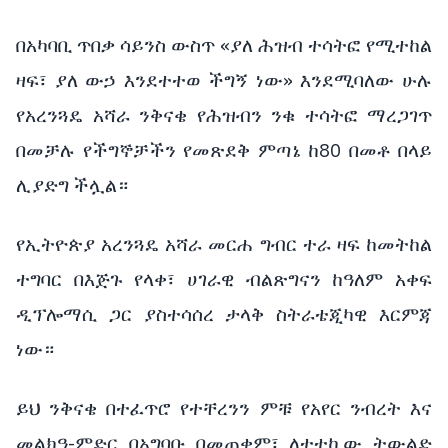
በአካባቢ ጥበቃ ሳይንስ ውስጥ «ያለ ሕዝብ ተሳትፎ የሚተከል
ዛፍ፣ ያለ ውኃ እንደተተወ ችግኝ ነው» እንደሚባለው ሁሉ
የአረንጓዴ አሻራ ንቅናቄ የሕዝብን ንቁ ተሳትፎ ማረጋገጥ
በመቻሉ የችግኞቻችን የመጽደቅ ምጣኔ ከ80 በመቶ በላይ
ሊያድግ ችሏል።
የኢትዮጵያ አረንጓዴ አሻራ መርሐ ግብር ተራ ዛፍ ከመትከል
ተግባር በእጅጉ የላቀ፣ ሀገራዊ ብልጽግናን ከዓለም አቀፍ
ዲፕሎማሲ ጋር ያስተሳሰረ ታላቅ ስትራቴጂካዊ እርምጃ
ነው።
ይህ ንቅናቄ በተፈጥሮ የተቸረንን ምቹ የአየር ንብረት እና
መልክዓ-ምድር በአግባቡ በመጠቀም፣ ለተተኪው ትውልድ