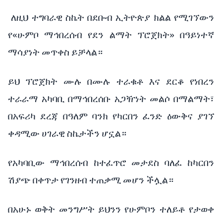
ለዚህ ተግባራዊ ስኬት በደቡብ ኢትዮጵያ ክልል የሚገኘውን
የ«ሁምቦ ማኅበረሰብ የደን ልማት ፕሮጀክት» በዓይነተኛ
ማሳያነት መጥቀስ ይቻላል።
ይህ ፕሮጀክት ሙሉ በሙሉ ተራቁቶ እና ደርቆ የነበረን
ተራራማ አካባቢ በማኅበረሰቡ አጋዥነት መልሶ በማልማት፣
በአፍሪካ ደረጃ በዓለም ባንክ የካርበን ፈንድ ዕውቅና ያገኘ
ቀዳሚው ሀገራዊ ስኬታችን ሆኗል።
የአካባቢው ማኅበረሰብ ከተፈጥሮ መታደስ ባለፈ ከካርበን
ሽያጭ በቀጥታ የገንዘብ ተጠቃሚ መሆን ችሏል።
በአሁኑ ወቅት መንግሥት ይህንን የሁምቦን ተለይቶ የታወቀ