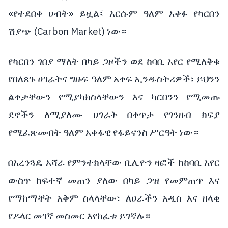
«የተደበቀ ሀብት» ይዟል፤ እርሱም ዓለም አቀፉ የካርበን
ሽያጭ (Carbon Market) ነው።
የካርበን ገበያ ማለት በካይ ጋዞችን ወደ ከባቢ አየር የሚለቅቁ
የበለጸጉ ሀገራትና ግዙፍ ዓለም አቀፍ ኢንዱስትሪዎች፣ ይህንን
ልቀታቸውን የሚያካክስላቸውን እና ካርበንን የሚመጡ
ደኖችን ለሚያለሙ ሀገራት በቀጥታ የገንዘብ ክፍያ
የሚፈጽሙበት ዓለም አቀፋዊ የፋይናንስ ሥርዓት ነው።
በአረንጓዴ አሻራ የምንተክላቸው ቢሊዮን ዛፎች ከከባቢ አየር
ውስጥ ከፍተኛ መጠን ያለው በካይ ጋዝ የመምጠጥ እና
የማከማቸት አቅም ስላላቸው፣ ለሀራችን አዲስ እና ዘላቂ
የዶላር መገኛ መስመር እየከፈቱ ይገኛሉ።