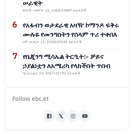
ሠራዊት
ቅዳሜ ጥቅምት 15, 2018
•
29807 እይታዎች
6
የአፋብን ወታደራዊ አዛዥ ኮማንዶ ፍቅሩ
ሙሉዬ የመንግስትን የሰላም ጥሪ ተቀበለ
ሰኞ መጋቢት 21, 2018
•
23581 እይታዎች
7
የቤጂንግ ሚሳኤል ትርዒት:- ቻይና
ኃያልነቷን ለአሜሪካ የላከችበት ጥበብ
ዓርብ ነሐሴ 30, 2017
•
21792 እይታዎች
Follow ebc.et