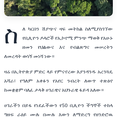
ስ
ለ ካርበን ሽያጭና ዛፍ መትከል ስለሚያስገኘው
የቢሊዮን ዶላሮች የኢኮኖሚ ምንጭ ማወቅ የአሁኑ
ዘመን የህልውና እና የብልጽግና መሠረትን
ለመረዳት ወሳኝ መነሻ ነው።
ዛሬ በኢትዮጵያ ምድር ላይ የምናኖረው እያንዳንዱ አረንጓዴ
አሻራ፣ የዓለም አቀፉን የአየር ንብረት ለውጥ ተጽዕኖ
ከመቋቋም ባለፈ ታላቅ ሀገራዊና አህጉራዊ ፋይዳ አለው።
ሀገራችን በይፋ የነደፈችውን የ50 ቢሊዮን ችግኞች ተከላ
ግዙፍ ራዕይ ሙሉ በሙሉ እውን ለማድረግ የዘንድሮዉ