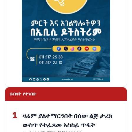
በብዛት የተነበቡ
1
ዛሬም ያልተማርንበት በሰው ልጅ ታሪክ
ውስጥ የተፈጸመ አስከፊ ጥፋት