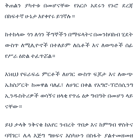
ቅጠልን ያካተቱ በመሆናቸው የአርሶ አደሩን የኑሮ ደረጃ
በከፍተኛ ሁኔታ እየቀየሩ ይገኛሉ።
ከተከላው ጎን ለጎን ችግኞችን በማፍላትና በመንከባከብ ሂደት
ውስጥ ለሚሊዮኖች በተለይም ለሴቶች እና ለወጣቶች ሰፊ
የሥራ ዕድል ተፈጥሯል።
እነዚህ የፍራፍሬ ምርቶች ለሀገር ውስጥ ፍጆታ እና ለውጭ
ኤክስፖርት ከመዋል ባለፈ፣ ለሀገር በቀል የአግሮ-ፕሮሰሲንግ
ኢንዱስትሪዎች ወሳኝና ዘላቂ የጥሬ ዕቃ ግብዓት በመሆን ላይ
ናቸው።
ይህ ታላቅ ንቅናቄ ከአየር ንብረት ጥበቃ እና ከምግብ ዋስትና
ባሻገር፣ ሌላ እጅግ ግዙፍና እስካሁን በስፋት ያልተመዘመዘ