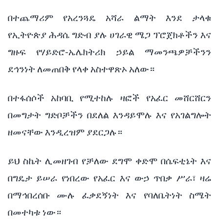
በተጨማሪም የአረንጓዴ አሻራ ልማት እንደ ታላቁ
የኢትዮጵያ ሕዳሴ ግድብ ያሉ ሀገራዊ ሜጋ ፕሮጀክቶችን እና
ግዙፍ የሃይድሮ-ኤሌክትሪክ ኃይል ማመንጫዎቻችንን
ደኅንነት ለመጠበቅ የላቀ አስተዋጽኦ አለው።
በተፋሰሶች አከባቢ የሚተከሉ ዛፎች የአፈር መሸርሸርን
በመግታት ግድቦቻችን በደለል እንዳይሞሉ እና የአገልግሎት
ዘመናቸው እንዲረዝም ያደርጋሉ።
ይህ ስኬት ሊመዘገብ የቻለው ደግሞ ቀድሞ በሴፍቲኔት እና
በግዴታ ይሠራ የነበረው የአፈር እና ውኃ ጥበቃ ሥራ፣ ዛሬ
በማኅበረሰቡ ሙሉ ፈቃደኝነት እና የባለቤትነት ስሜት
በመተካቱ ነው።