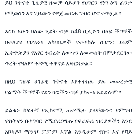
ይህ ንቅናቄ ጊዜያዊ ዘመቻ ሳይሆን የሀገርን የነገ ዕጣ ፈንታ
የሚወስን እና ጊዜውን የዋጀ መርሐ ግብር ሆኖ ቀጥሏል።
እስከ አሁን ባለው ሂደት ብቻ ከ48 ቢሊዮን በላይ ችግኞች
በተለያዩ የሀገሪቱ አካባቢዎች የተተከሉ ሲሆን፣ ይህም
ኢትዮጵያን የአየር ንብረት ለውጥን ለመመከት በምታደርገው
ጥረት የዓለም ቀዳሚ ተዋናይ አድርጓታል።
በዚህ ግዙፍ ሀገራዊ ንቅናቄ እየተተከሉ ያሉ መሠረታዊ
የልማት ችግኞች የደን ዛፎችን ብቻ ያካተቱ አይደሉም።
ይልቁኑ ከፍተኛ የኢኮኖሚ ጠቀሜታ ያላቸውንና የምግብ
ዋስትናን በተግባር የሚያረጋግጡ የፍራፍሬ ዝርያዎችን እንደ
አቮካዶ፣ ማንጎ፣ ፓፓያ፣ አፕል እንዲሁም የቡና እና የሻይ