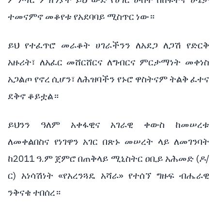
ምንጣሮ ምክንያት ይህ ውድ የሀገር ሀብት በከፍተኛ ሁኔታ
ተመናምኖ መቆየቱ የአደባባይ ሚስጥር ነው።
ይህ የተፈጥሮ መራቆት ሀገራችንን ለአደጋ ለጋሽ የድርቅ
አዙሪት፣ ለአፈር መሸርሸርና ለግብርና ምርታማነት መቀነስ
አጋልጦ የኖረ ሲሆን፣ ለሕዝባችን የኑሮ ዋስትናም ትልቅ ፈተና
ደቅኖ ቆይቷል።
ይህንን ዓለም አቀፋዊና አገራዊ ቀውስ ከመሠረቱ
ለመቀልበስና የነገዋን አገር በጽኑ መሠረት ላይ ለመገንባት
ከ2011 ዓ.ም ጀምሮ በጠቅላይ ሚኒስትር ዐቢይ አሕመድ (ዶ/
ር) አነሳሽነት «የአረንጓዴ አሻራ» የተሰኘ ግዙፍ ብሔራዊ
ንቅናቄ ተበሰረ።