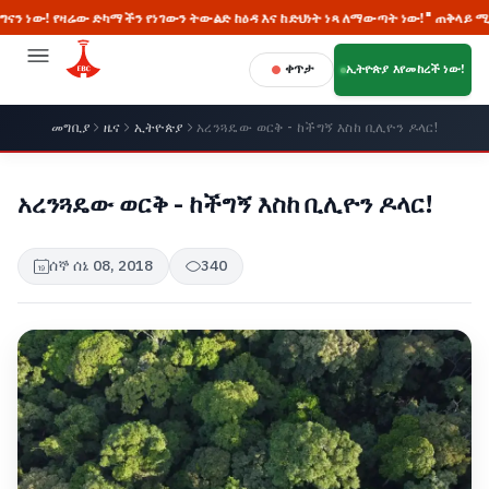
ማችን የነገውን ትውልድ ከዕዳ እና ከድህነት ነጻ ለማውጣት ነው!" ጠቅላይ ሚኒስትር ዐቢይ አሕመድ 
ቀጥታ
ኢትዮጵያ እየመከረች ነው!
መግቢያ
ዜና
ኢትዮጵያ
አረንጓዴው ወርቅ - ከችግኝ እስከ ቢሊዮን ዶላር!
አረንጓዴው ወርቅ - ከችግኝ እስከ ቢሊዮን ዶላር!
ሰኞ ሰኔ 08, 2018
340