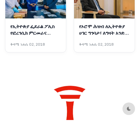
የኢትዮጵያ ፌደራል ፖሊስ
የኦሮሞ ሕዝብ ለኢትዮጵያ
የፎረንሲክ ምርመራና
ሀገር ግንባታ፣ ለግዛት አንድነት
የምርምር ልህቀት ማዕከል
መጠበቅ፣ ለዘመናዊ ቢሮክራሲ
ቅዳሜ ነሐሴ 02, 2018
ቅዳሜ ነሐሴ 02, 2018
ለፍትህ ሥርዓቱ አዲስ ብርሃን
ምሥረታ የማይተካ ሚና
እና የቴክኖሎጂ አብዮት
ተጫውቷል - ጠቅላይ
ሚኒስትር ዐቢይ አሕመድ
(ዶ/ር)
Dark