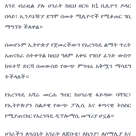
እንደ ብራዚል ያሉ ሀገራት ከዚህ ዘርፍ ከ1 ቢሊዮን ዶላር
በላይ፣ ኢንዶኔዥያ ደግሞ በመቶ ሚሊዮኖች የሚቆጠር ገቢ
ማግኘት ችለዋል።
በመሆኑም ኢትዮጵያ የጀመረችውን የአረንጓዴ ልማት ጥረት
አጠናክራ ስትቀጥል ከዚህ ዓለም አቀፍ የገበያ ፈንድ ውስጥ
ከፍተኛ ድርሻ በመውሰድ የውጭ ምንዛሬ አቅሟን ማሳደግ
ትችላለች።
የአረንጓዴ አሻራ መርሐ ግብር ከሀገራዊ ፋይዳው ባሻገር፣
የኢትዮጵያን ስልታዊ የውጭ ፖሊሲ እና ቀጣናዊ ትስስር
የሚያጠናክር የአረንጓዴ ዲፕሎማሲ መሣሪያ ሆኗል።
ሀገራችን ለጎረቤት አገራት ለጂቡቲ፣ ለኬንያ፣ ለሶማሊያ እና