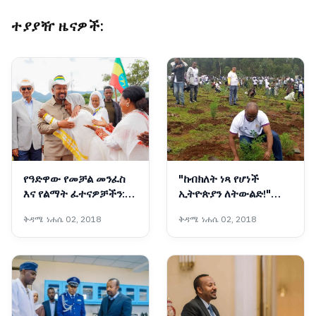
ተያያዥ ዜናዎች:
የዓድዋው የመቻል መንፈስ
"ከብክለት ነጻ የሆነች
እና የልማት ፈተናዎቻችን:
ኢትዮጵያን ለትውልድ!"
ኢትዮጵያ ሁሌም
የኢትዮጵያ ንግድ ባንክ
ቅዳሜ ነሐሴ 02, 2018
ቅዳሜ ነሐሴ 02, 2018
የመጨረሻውን ልዕልና
በእንጦጦ አረንጓዴ አሻራውን
ትቀዳጃለች
አኖረ