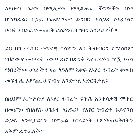
ለደቡብ ሱዳን በሚሊዮን የሚቆጠሩ ችግኞችን በነፃ
በማካፈል፣ በጋራ የመልማትና ድንበር ተሻጋሪ የተፈጥሮ
ሀብትን በጋራ የመጠበቅ ራዕይን በተግባር አሳይታለች።
ይህ በጎ ተግባር ቀጣናዊ ሰላምን እና ትብብርን የሚሸከም
የህልውና መሠረት ነው። ድሮ በድርቅ እና በረሃብ ስሟ ይነሳ
የነበረችው ሀገራችን ዛሬ ለዓለም አቀፍ የአየር ንብረት ቀውስ
መፍትሔ አምጪ ሆና ብቅ እንድትል አድርጓታል።
በዚህም ኢትዮጵያ ለአየር ንብረት ፍትሕ አንቀሳቃሽ ሞተር
በመሆን፣ የበለጸጉ ሀገራት ለአፍሪካ የአየር ንብረት ፋይናንስ
ድጋፍ እንዲያደርጉ በሞራል የበላይነት የምትጠይቅበትን
አቅም ፈጥራለች።