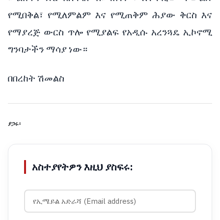
የሚበቅል፣ የሚለምልም እና የሚጠቅም ሕያው ቅርስ እና
የማያረጅ ውርስ ጥሎ የሚያልፍ የአዲሱ አረንጓዴ ኢኮኖሚ
ግንባታችን ማሳያ ነው።
በበረከት ሽመልስ
ያጋሩ፡
አስተያየትዎን እዚህ ያስፍሩ: