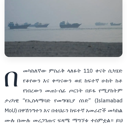
በ
መካከለኛው ምስራቅ ላለፉት 110 ቀናት ሲካሄድ
የቆየውን እና ቀጣናውን ወደ ከፍተኛ ሁከት ከቶ
የነበረውን መጠነ-ሰፊ ጦርነት በይፋ የሚያከትም
ታሪካዊ “የኢስላማባድ የመግባቢያ ሰነድ” (Islamabad
MoU) በዋሽንግተን እና በቴህራን ከፍተኛ አመራሮች መካከል
ሙሉ በሙሉ መረጋገጡና ፍጻሜ ማግኘቱ ተሰምቷል። ይህ