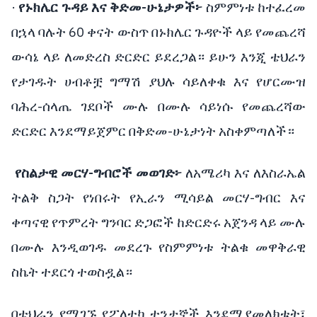
·
የኑክሌር ጉዳይ እና ቅድመ-ሁኔታዎች፦
ስምምነቱ ከተፈረመ
በኋላ ባሉት 60 ቀናት ውስጥ በኑክሌር ጉዳዮች ላይ የመጨረሻ
ውሳኔ ላይ ለመድረስ ድርድር ይደረጋል። ይሁን እንጂ ቴህራን
የታገዱት ሀብቶቿ ግማሽ ያህሉ ሳይለቀቁ እና የሆርሙዝ
ባሕረ-ሰላጤ ገደቦች ሙሉ በሙሉ ሳይነሱ የመጨረሻው
ድርድር እንደማይጀምር በቅድመ-ሁኔታነት አስቀምጣለች።
የስልታዊ መርሃ-ግብሮች መወገድ፦
ለአሜሪካ እና ለእስራኤል
ትልቅ ስጋት የነበሩት የኢራን ሚሳይል መርሃ-ግብር እና
ቀጣናዊ የጥምረት ግንባር ድጋፎች ከድርድሩ አጀንዳ ላይ ሙሉ
በሙሉ እንዲወገዱ መደረጉ የስምምነቱ ትልቁ መዋቅራዊ
ስኬት ተደርጎ ተወስዷል።
በቴህራን የሚገኙ የፖለቲካ ተንታኞች እንደሚያመለክቱት፣