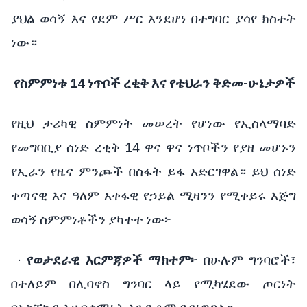
ያህል ወሳኝ እና የደም ሥር እንደሆነ በተግባር ያሳየ ክስተት
ነው።
የስምምነቱ 14 ነጥቦች ረቂቅ እና የቴህራን ቅድመ-ሁኔታዎች
የዚህ ታሪካዊ ስምምነት መሠረት የሆነው የኢስላማባድ
የመግባቢያ ሰነድ ረቂቅ 14 ዋና ዋና ነጥቦችን የያዘ መሆኑን
የኢራን የዜና ምንጮች በስፋት ይፋ አድርገዋል። ይህ ሰነድ
ቀጣናዊ እና ዓለም አቀፋዊ የኃይል ሚዛንን የሚቀይሩ እጅግ
ወሳኝ ስምምነቶችን ያካተተ ነው፦
·
የወታደራዊ እርምጃዎች ማክተም፦
በሁሉም ግንባሮች፣
በተለይም በሊባኖስ ግንባር ላይ የሚካሄደው ጦርነት