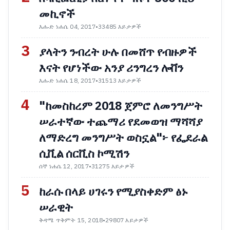
መኪኖች
እሑድ ነሐሴ 04, 2017
•
33485 እይታዎች
3
ያላትን ንብረት ሁሉ በመሸጥ የብዙዎች
እናት የሆነችው አንያ ሪንግረን ሎቨን
እሑድ ነሐሴ 18, 2017
•
31513 እይታዎች
4
"ከመስከረም 2018 ጀምሮ ለመንግሥት
ሠራተኛው ተጨማሪ የደመወዝ ማሻሻያ
ለማድረግ መንግሥት ወስኗል"፦ የፌደራል
ሲቪል ሰርቪስ ኮሚሽን
ሰኞ ነሐሴ 12, 2017
•
31275 እይታዎች
5
ከራሱ በላይ ሀገሩን የሚያስቀድም ፅኑ
ሠራዊት
ቅዳሜ ጥቅምት 15, 2018
•
29807 እይታዎች