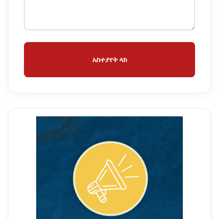
አስተያየት ላክ