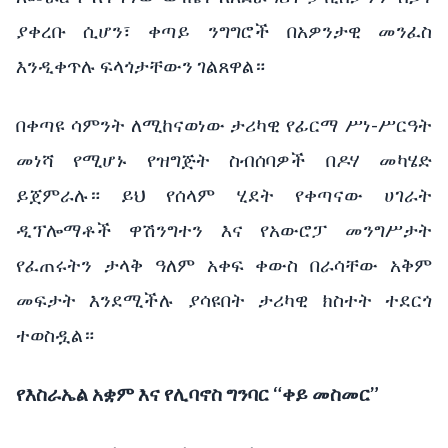
ያቀረቡ ሲሆን፣ ቀጣይ ንግግሮች በአዎንታዊ መንፈስ
እንዲቀጥሉ ፍላጎታቸውን ገልጸዋል።
በቀጣዩ ሳምንት ለሚከናወነው ታሪካዊ የፊርማ ሥነ-ሥርዓት
መነሻ የሚሆኑ የዝግጅት ስብሰባዎች በዶሃ መካሄድ
ይጀምራሉ። ይህ የሰላም ሂደት የቀጣናው ሀገራት
ዲፕሎማቶች ዋሽንግተን እና የአውሮፓ መንግሥታት
የፈጠሩትን ታላቅ ዓለም አቀፍ ቀውስ በራሳቸው አቅም
መፍታት እንደሚችሉ ያሳዩበት ታሪካዊ ክስተት ተደርጎ
ተወስዷል።
የእስራኤል አቋም እና የሊባኖስ ግንባር “ቀይ መስመር”