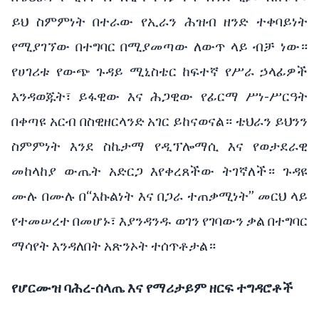
ይህ ስምምነት በተራው የኢራን ሕዝብ ዘንድ ተቀባይነት
የሚያገኘው በተግባር በሚያመጣው ለውጥ ላይ ብቻ ነው።
የሀገሪቱ የውጭ ጉዳይ ሚኒስቴር ከፍተኛ የሥራ ኃላፊዎች
እንዳወጁት፣ ይፋዊው እና ሕጋዊው የፊርማ ሥነ-ሥርዓት
በቀጣዩ አርብ በስዊዘርላንድ አገር ይከናወናል። ቴህራን ይህንን
ስምምነት እንደ ስኬታማ የዲፕሎማሲ እና የወታደራዊ
መከላከያ ውጤት አድርጋ እየቀረጸችው ትገኛለች። ጉዳዩ
ሙሉ በሙሉ በ“እኩልነት እና በጋራ ተጠቃሚነት” መርህ ላይ
የተመሠረተ በመሆኑ፣ እያንዳንዱ ወገን የገባውን ቃል በተግባር
ማሳየት እንዳለበት አጽንኦት ተሰጥቶታል።
የሆርሙዝ ባሕረ-ሰላጤ እና የማሪታይም ዘርፍ ተግዳሮቶች