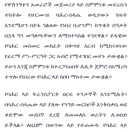
የዋሽንግተን አመራሮች መጀመሪያ ላይ ስምምነቱ መደረሱን
ተከትሎ የሆርሙዝ ባሕረ-ሰላጤ ወዲያውኑ ክፍት
እንደሚሆን በይፋ ገልጸው የነበረ ቢሆንም፣ ከጥቂት ሰዓታት
በኋላ ግን መግለጫቸውን ለማስተካከል ተገደዋል። ይፋዊው
የባሕር መስመር መከፈት በቀጣዩ አርብ ከሚከናወነው
የፊርማ ሥነ-ሥርዓት ጋር አብሮ የሚተገበር መሆኑ ታውቋል።
ይሁን እንጂ ስምምነቱ ከተረጋገጠበት ሌሊት ጀምሮ በአሜሪካ
ተጥሎ የነበረው የባሕር ላይ ከበባ ማክተሙ ታውቋል።
የባሕር ላይ ትራንስፖርት ዘርፍ ተንታኞች እንደሚሉት፣
በባሕረ-ሰላጤው ላይ ያለው የንግድ መርከቦች እንቅስቃሴ ወደ
ቀድሞው መደበኛ ደረጃ ለመመለስ ወራትን ሊወስድ
ይችላል። ለዚህም በውሃው ላይ የተጠመዱ የባሕር ላይ