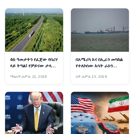
46 ዓመታትን የፈጀው የበረሃ
በአሜሪካ እና በኢራን መካከል
ላይ ትግል፤ የቻይናው ታላቁ
የተለኮሰው እሳት ራስን
አረንጓዴ ግንብ አስገራሚ
ወደመግታት እንዲሸጋገር
ማክሰኞ ሐምሌ 21, 2018
ሰኞ ሐምሌ 13, 2018
ስኬት
ዓለም አቀፍ ተቋማት ጠየቁ