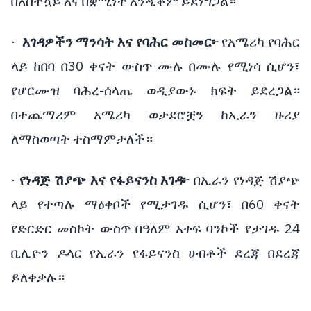
በአስቸኳይ እና በቋሚነት እንዲቆም ይደነግጋል።
·
እገዳዎችን ማንሳት እና የባሕር መስመር፦
የአሜሪካ የባሕር
ላይ ከበባ በ30 ቀናት ውስጥ ሙሉ በሙሉ የሚነሳ ሲሆን፣
የሆርሙዝ ባሕረ-ሰላጤ ወዲያውኑ ክፍት ይደረጋል።
በተጨማሪም አሜሪካ ወታደሮቿን ከኢራን ዙሪያ
ለማስወጣት ተስማምታለች።
·
የነዳጅ ሽያጭ እና የፋይናንስ እገዳ፦
በኢራን የነዳጅ ሽያጭ
ላይ የተጣሉ ማዕቀቦች የሚታገዱ ሲሆን፣ በ60 ቀናት
የድርድር መስኮት ውስጥ በዓለም አቀፍ ባንኮች የታገዱ 24
ቢሊዮን ዶላር የኢራን የፋይናንስ ሀብቶች ደረጃ በደረጃ
ይለቀቃሉ።