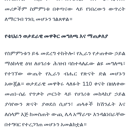
መሪዎችም ስምምነቱ በቀጣናው ላይ የነበረውን ውጥረት
ለማርገብ ገንቢ መሆኑን ገልጸዋል።
የቴህራን ወታደራዊ መዋቅር መግለጫ እና ማጠቃለያ
የስምምነቱን ይፋ መደረግ ተከትሎ፣ የኢራን የታጠቀው ኃይል
ማዕከላዊ ዕዝ ለሀገሪቱ ሕዝብ ባስተላለፈው ልዩ መግለጫ፣
የተገኘው ውጤት የኢራን ብሔር የጽናት ድል መሆኑን
አውጇል። ወታደራዊ መዋቅሩ ላለፉት 110 ቀናት በዘለቀው
መጠነ-ሰፊ የጥቃት ጦርነት ላይ የሀገሪቱ መከላከያ ኃይል
ያሳየውን ጽናት ያወደሰ ሲሆን፣ ጠላቶች ከሽንፈት እና
ለሰላም እጅ ከመስጠት ውጪ ሌላ አማራጭ እንዳልነበራቸው
በተግባር የተረጋገጠ መሆኑን አመልክቷል።