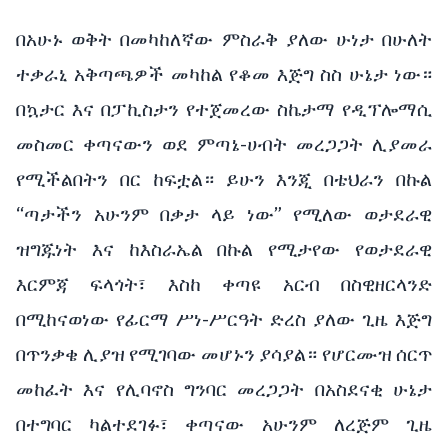
በአሁኑ ወቅት በመካከለኛው ምስራቅ ያለው ሁነታ በሁለት
ተቃራኒ አቅጣጫዎች መካከል የቆመ እጅግ ስስ ሁኔታ ነው።
በኳታር እና በፓኪስታን የተጀመረው ስኬታማ የዲፕሎማሲ
መስመር ቀጣናውን ወደ ምጣኔ-ሀብት መረጋጋት ሊያመራ
የሚችልበትን በር ከፍቷል። ይሁን እንጂ በቴህራን በኩል
“ጣታችን አሁንም በቃታ ላይ ነው” የሚለው ወታደራዊ
ዝግጁነት እና ከእስራኤል በኩል የሚታየው የወታደራዊ
እርምጃ ፍላጎት፣ እስከ ቀጣዩ አርብ በስዊዘርላንድ
በሚከናወነው የፊርማ ሥነ-ሥርዓት ድረስ ያለው ጊዜ እጅግ
በጥንቃቄ ሊያዝ የሚገባው መሆኑን ያሳያል። የሆርሙዝ ሰርጥ
መከፈት እና የሊባኖስ ግንባር መረጋጋት በአስደናቂ ሁኔታ
በተግባር ካልተደገፉ፣ ቀጣናው አሁንም ለረጅም ጊዜ