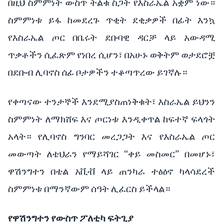
በዚህ ስምምነት ውስጥ ትልቁ ስጋት የእስራኤል አቋም ነው።
ስምምነቱ ይፋ ከመደረጉ ጥቂት ደቂቃዎች በፊት እንኳ
የእስራኤል ጦር በቤሩት ደቡባዊ ዳርቻ ላይ አውዳሚ
ጥቃቶችን ሲፈጽም የነበረ ሲሆን፣ በአሁኑ ወቅትም ወታደሮቿ
በደቡብ ሊባኖስ ሰፊ ቦታዎችን ተቆጣጥረው ይገኛሉ።
የቀጣናው ተንታኞች እንደሚያስጠነቅቁት፣ እስራኤል ይህንን
ስምምነት ለማክሸፍ እና ጦርነቱ እንዲቀጥል ከፍተኛ ፍላጎት
አላት። የሊባኖስ ግንባር መረጋጋት እና የእስራኤል ጦር
መውጣት ለቴህራን የማይሻገር “ቀይ መስመር” በመሆኑ፣
ዋሽንግተን በቴል አቪቭ ላይ ጠንካራ ተፅዕኖ ካላሳደረች
ስምምነቱ በማንኛውም ሰዓት ሊፈርስ ይችላል።
የዋሽንግተን የውስጥ ፖለቲካ ፍትጊያ