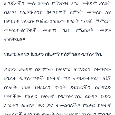
ፈንጂዎችን ሙሉ በሙሉ የማጽዳት ሥራ መቅደም ያለበት
ሲሆን፣ የኢንሹራንስ ኩባንያዎች እምነት መመለስ እና
በጦርነቱ የፈረሱ የባሕረ-ሰላጤው ሀገራት የነዳጅ ማምረቻ
መሠረተ-ልማቶች መጠገን ጊዜ የሚጠይቅ መሆኑ
ተጠቅሷል።
የኳታር እና የፓኪስታን ስኬታማ የሽምግልና ዲፕሎማሲ
ይህንን ታሪካዊ ስምምነት ከፍጻሜ ለማድረስ የቀጣናው
ሀገራት ዲፕሎማቶች ከፍተኛ ሚና ተጫውተዋል። ለ17
ሰዓታት ያህል በቴህራን ጥብቅ ድርድሮችን ስታካሂድ
የቆየችው የኳታር ከፍተኛ የዲፕሎማሲ ልዑካን ቡድን
ሥራዋን አጠናቃ ወደ ዶሃ ተመልሳለች። የኳታር ከፍተኛ
አመራሮች ለተገኘው ውጤት ለአደራዳሪዋ ፓኪስታን ምስጋና