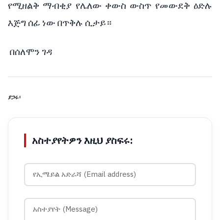
የሚዘልቅ ማብቂያ የሌለው ቀውስ ውስጥ የመውደቅ ዕድሉ
እጅግ ሰፊ ነው በጥቅሉ ሲታይ።
በሰለሞን ገዳ
ያጋሩ፡
አስተያየትዎን እዚህ ያስፍሩ: