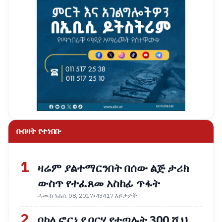
በብዛት የተነበቡ
1
ዛሬም ያልተማርንበት በሰው ልጅ ታሪክ
ውስጥ የተፈጸመ አስከፊ ጥፋት
ሓሙስ ነሐሴ 08, 2017
•
43417 እይታዎች
2
በካሊፎርኒያ በርሃ የተጣሉት 300 ሺህ