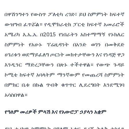
በዋሽንግተን የውስጥ ፖለቲካ ረገድ፣ ይህ ስምምነት ከፍተኛ
ውዝግብ ፈጥሯል። የዲሞክራቲክ ፓርቲ ከፍተኛ አመራሮች
አሜሪካ እ.ኤ.አ. በ2015 የነበራትን አስተማማኝ የኑክሌር
ስምምነት የአሁኑ ፕሬዚዳንት በአንድ ወገን በመቅደድ
ሀገሪቱን ወደማይፈለግ ጦርነት መክተታቸውን እና የነዳጅ ዋጋ
እንዲንር ማድረጋቸውን በጽኑ ተችተዋል። የውጭ ጉዳይ
ኮሚቴ ከፍተኛ አባላትም ማንኛውም የመጨረሻ ስምምነት
በምክር ቤቱ በኩል ጥብቅ ቁጥጥር ሊደረግበት እንደሚገባ
አሳስበዋል።
የዓለም መሪዎች ምላሽ እና የአውሮፓ ኃያላን አቋም
ይህ ታሪካዊ ስምምነት በዓለም አቀፍ ደረጃ ትልቅ ተስፋን