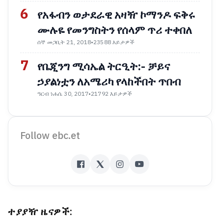
6
የአፋብን ወታደራዊ አዛዥ ኮማንዶ ፍቅሩ
ሙሉዬ የመንግስትን የሰላም ጥሪ ተቀበለ
ሰኞ መጋቢት 21, 2018
•
23588 እይታዎች
7
የቤጂንግ ሚሳኤል ትርዒት:- ቻይና
ኃያልነቷን ለአሜሪካ የላከችበት ጥበብ
ዓርብ ነሐሴ 30, 2017
•
21792 እይታዎች
Follow ebc.et
ተያያዥ ዜናዎች: