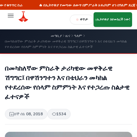
🔥 በኢትዮጵያ የመጣው ለውጥ በምሥራቅ አፍሪካም ሆነ በዓለም ደረጃ የሚደነቅ ነው፦ ጠቅላይ ሚ
ቀጥታ
ኢትዮጵያ እየመከረች ነው!
መግቢያ
ዜና
ዓለም
በመካከለኛው ምስራቅ ታሪካዊው መዋቅራዊ ሽግግር፤ በዋሽንግተን እና በቴህራን መካከል
የተደረሰው የሰላም ስምምነት እና የተጋረጡ ስልታዊ ፈተናዎች
በመካከለኛው ምስራቅ ታሪካዊው መዋቅራዊ
ሽግግር፤ በዋሽንግተን እና በቴህራን መካከል
የተደረሰው የሰላም ስምምነት እና የተጋረጡ ስልታዊ
ፈተናዎች
ሰኞ ሰኔ 08, 2018
1534