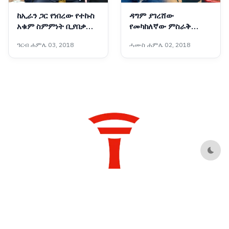
ከኢራን ጋር የነበረው የተኩስ
ዳግም ያገረሸው
አቁም ስምምነት ቢያበቃም
የመካከለኛው ምስራቅ
አሜሪካ ከኢራን ጋር
ውጥረት
ዓርብ ሐምሌ 03, 2018
ሓሙስ ሐምሌ 02, 2018
ትወያያለች፦ ፕሬዝዳንት
ትራምፕ
Dark