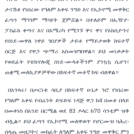
ታናሽቶ የነበረው የዓለም አቀፍ ንግድ እና የኢኮኖሚ መዋቅር
ፈጣን ማገገም ማሳየት ጀምሯል። በተለይም በኤዥያ-
ፓስፊክ ቀጣና እና በአሜሪካ የሚገኙ ዋና ዋና የአክሲዮንና
የሰነደ-መዋለ ነዋይ ገበያዎች ታይቶ የማይታወቅ ከፍተኛ
ሰርጅ እና የዋጋ ጭማሪ አስመዝግበዋል። ይህ መነቃቃት
የወደፊት የቴክኖሎጂ ሰነደ-ሙላቶችንም ያንኳኳ ሲሆን፣
ጠቋሚ መለኪያዎቻቸው በከፍተኛ መቶኛ ከፍ ብለዋል።
በአንጻሩ፣ በጦርነቱ ሳቢያ በከፍተኛ ሁኔታ ንሮ የነበረው
የዓለም አቀፍ የብሬንት ድፍድፍ ነዳጅ ዋጋ ከ4 በመቶ በላይ
በመቀነስ በአንድ በርሜል ወደ 83 ዶላር ከ70 ሳንቲም ዝቅ
ብሏል። ይህ ፈጣን የኢኮኖሚ መለዋወጥ የሆርሙዝ ባሕረ-
ሰላጤ መዘጋትና መከፈት ለዓለም አቀፍ ንግድ መዋቅር ምን