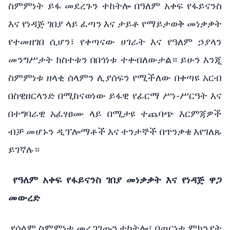
ስምምነት ይፋ መደረጉን ተከትሎ በዓለም አቀፍ የፋይናንስ
እና የነዳጅ ገበያ ላይ ፈጣን እና ታይቶ የማይታወቅ መነቃቃት
የተመዘገበ ሲሆን፣ የቀጣናው ሀገራት እና የዓለም ኃያላን
መንግሥታት ክስተቱን በበጎነቱ ተቀብለውታል። ይሁን እንጂ
ስምምነቱ ዘላቂ ሰላምን ሊያሰፍን የሚችለው በቀጣዩ አርብ
በስዊዘርላንድ በሚከናወነው ይፋዊ የፊርማ ሥነ-ሥርዓት እና
በተግባራዊ አፈፃፀሙ ላይ በሚታዩ ተጨባጭ እርምጃዎች
ብቻ መሆኑን ዲፕሎማቶች እና ተንታኞች በጥንቃቄ እየገለጹ
ይገኛሉ።
የዓለም አቀፍ የፋይናንስ ገበያ መነቃቃት እና የነዳጅ ዋጋ
መውረድ
የሰላም ስምምነቱ መረጋገጡን ተከትሎ፣ በጦርነቱ ምክንያት