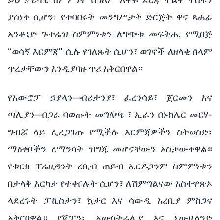
ያሰነቀ ሲሆን፣ የተባበሩት መንግሥታት ድርጅት ዋና ጸሐፊ
አንቶኒዮ ጉተሬዝ ስምምነቱን ለግጭቱ መፍትሔ የሚበጅ
“ወሳኝ እርምጃ” ሲሉ የገለጹት ሲሆን፣ ወገኖች ለዘላቂ ሰላም
ጥረታቸውን እንዲያባዙ ጥሪ አቅርበዋል።
የአውሮፓ ኃያላን—ብሪታንያ፣ ፈረንሳይ፣ ጀርመን እና
ጣሊያን—በጋራ ባወጡት መግለጫ ፣ ኢራን በኑክሌር መርሃ-
ግብሯ ላይ ሊረጋገጡ የሚችሉ እርምጃዎችን ስትወስድ፣
ማዕቀቦችን ለማንሳት ዝግጁ መሆናቸውን አስታውቀዋል።
የቱርክ ፕሬዚዳንት ረሲብ ጠይብ ኤርዶጋንም ስምምነቱን
በታላቅ እርካታ የተቀበሉት ሲሆን፣ ለሽምግልናው አስተዋጽኦ
ላደረጉት ፓኪስታን፣ ኳታር እና ሳውዲ አረቢያ ምስጋና
አቅርበዋል። የጃፓን፣ አውስትራሊያ እና ኒውዚላንድ