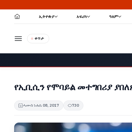
ኢትዮጵያ
አፍሪካ
ዓለም
ቀጥታ
የኢቢሲን የሞባይል መተግበሪያ ያበለ
ሓሙስ ነሐሴ 08, 2017
730