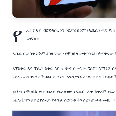
የ
ኢትዮጵያ ብሮድካስቲንግ ኮርፖሬሽንም (ኢቢሲ) ወደ ይዘት
ይገኛል።
ኢቢሲ በውስጥ አቅም ያበለጸገውን የሞባይል መተግበሪያ በትናትናው 
አፕስቶር እና ፕሌይ ስቶር ላይ ተጭኖ በመላው ዓለም ለሚገኙ ሰ
የተለያዩ መሰናዶዎች ባሉበት ሆነው እንዲያገኙ እንደረዳቸው በርካቶች
ይህንን የሞባይል መተግበሪያ ያበለጸገው የኢቢሲ ዶት ስትሪም የኤአ
የቴሌቪዥን እና 2 የራዲዮ የቀጥታ ስርጭቶችን ለ24 ሰዓታት መከታተ