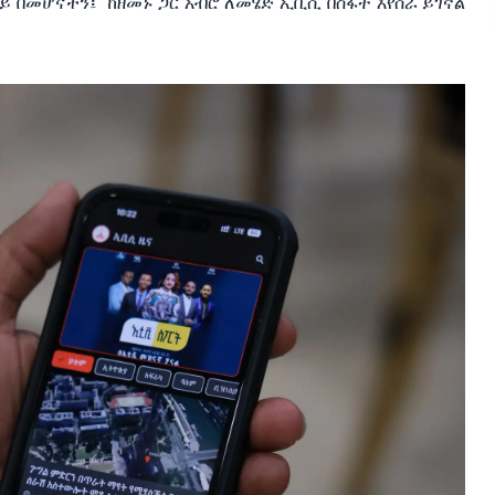
ይ በመሆናችን፤
ከዘመኑ ጋር አብሮ ለመሄድ ኢቢሲ በስፋት እየሰራ ይገኛል