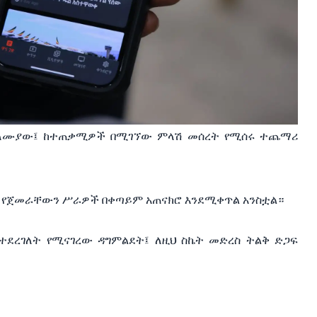
ባለሙያው፤ ከተጠቃሚዎች በሚገኘው ምላሽ መሰረት የሚሰሩ ተጨማሪ
ት የጀመራቸውን ሥራዎች በቀጣይም አጠናክሮ እንደሚቀጥል አንስቷል።
ደተደረገለት የሚናገረው ዳግምልደት፤ ለዚህ ስኬት መድረስ ትልቅ ድጋፍ