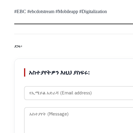
#EBC #ebcdotstream #Mobileapp #Digitalization
ያጋሩ፡
አስተያየትዎን እዚህ ያስፍሩ: