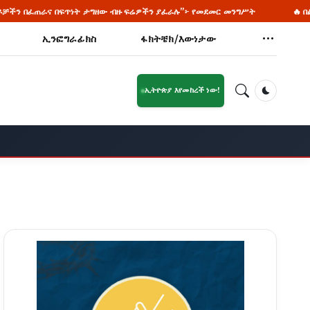
 ፍሬዎችን ያፈራሉ”፦ የመደመር መንግሥት
🔥 በልጅነቱ የዩኒቨርሲቲ ፕሮፌሰር የሆነው 
ኢንፎግራፊክስ
ፋክትቼክ/እውነታው
ኢትዮጵያ እየመከረች ነው!
Dark Mod