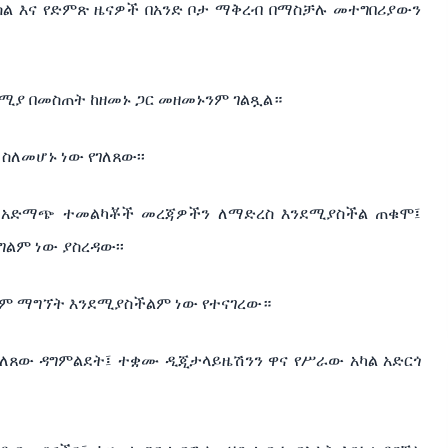
ስል እና የድምጽ ዜናዎች በአንድ ቦታ ማቅረብ በማስቻሉ መተግበሪያውን
ሚያ በመስጠት ከዘመኑ ጋር መዘመኑንም ገልጿል።
ስለመሆኑ ነው የገለጸው፡፡
 ለአድማጭ ተመልካቾች መረጃዎችን ለማድረስ እንደሚያስችል ጠቁሞ፤
ልም ነው ያስረዳው፡፡
ንም ማግኘት እንደሚያስችልም ነው የተናገረው።
ገለጸው ዳግምልደት፤ ተቋሙ ዲጂታላይዜሽንን ዋና የሥራው አካል አድርጎ