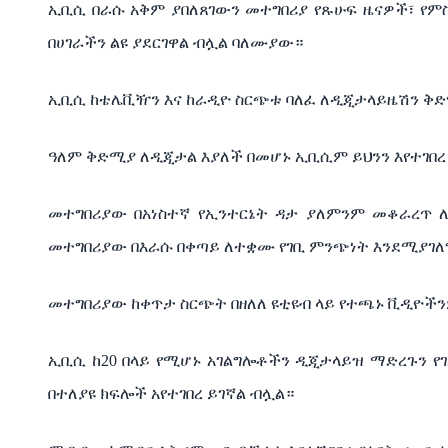
ኢቢሲ በራሱ አቅም ያበለጸገውን መተግበሪያ የጹሁፍ ዜናዎች፣ የም
በሀገራችን ልዩ ያደርገዋል ብሏል ባለሙያው።
ኢቢሲ ከቴሌቪዥን እና ከራዲዮ ስርጭቱ ባለፈ ለዲጂታላይዜሽን ቅድ
ዓለም ቅድሚያ ለዲጂታል እያለች በመሆኑ ኢቢሲም ይህንን እየተገበረ 
መተግበሪያው በአነስተኛ የኢንተርኔት ዳታ ያለምንም መቆራረጥ
መተግበሪያው በእራሱ በቀጣይ ለተቋሙ የገቢ ምንጭነት እንደሚያገለግ
መተግበሪያው ከቀጥታ ስርጭት በዘለለ ዩቲዩብ ላይ የተጫኑ ቪዲዮች
ኢቢሲ ከ20 በላይ የሚሆኑ አገልግሎቶችን ዲጂታላይዝ ማድረጉን የ
በተለያዩ ክፍሎች አየተገበረ ይገኛል ብሏል።