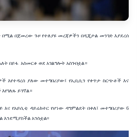
 በሚል በጀመረው ጉዞ የተለያዩ መረጃዎችን በዲጂታል መንገድ እያደረሰ
እለት በይፋ
አስመርቆ ወደ አገልግሎት አስገብቷል።
ዎች እየተዳረሰ ያለው መተግበሪያው፤ የኢቢሲን የቀጥታ ስርጭቶች እና
 እየገለጹ ይገኛል።
ይ እና የአይሲቲ ዳይሬክተር የሆነው ዳግምልደት በቀለ፤ መተግበሪያው 6
ል እንደሚያስችል አንስቷል፡፡