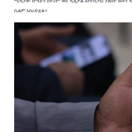
ሚዲያው ከሜይን ስትሪም ወደ ዲጂታል እየተሸጋገረ ያለበት ዘመን ላ
ሲልም አስረድቷል።