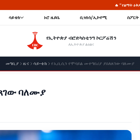
🔥 “የልማት ዕቅዶቻችን በፈጠራና በፍጥነት ታግዘው ብዙ
ሳይቴክ
ኑሮ ዜይቤ
ቢዝነስ/ኢኮኖሚ
ስፖርት
የኢትዮጵያ ብሮድካስቲንግ ኮርፖሬሽን
ለኢትዮጵያ ልዕልና
መግቢያ
ዜና
ሳይ-ቴክ
የኢቢሲን የሞባይል መተግበሪያ ያበለጸገው ባለሙያ
ጸገው ባለሙያ