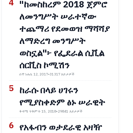
4
"ከመስከረም 2018 ጀምሮ
ለመንግሥት ሠራተኛው
ተጨማሪ የደመወዝ ማሻሻያ
ለማድረግ መንግሥት
ወስኗል"፦ የፌደራል ሲቪል
ሰርቪስ ኮሚሽን
ሰኞ ነሐሴ 12, 2017
•
31317 እይታዎች
5
ከራሱ በላይ ሀገሩን
የሚያስቀድም ፅኑ ሠራዊት
ቅዳሜ ጥቅምት 15, 2018
•
29841 እይታዎች
6
የአፋብን ወታደራዊ አዛዥ