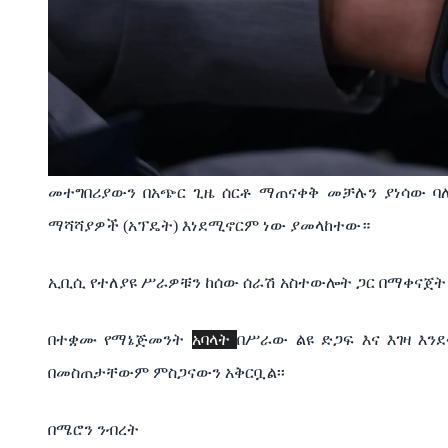
መተግበሪያውን በአጭር ጊዜ ሰርቶ ማጠናቀቅ መቻሉን ያነሳው 
ማሻሻያዎች (አፕዴት) እነደሚኖርም ነው ያመላከተው።
ኢቢሲ የተለያዩ ሥራዎቹን ከሰው ሰራሽ አስተውሎት ጋር በማቀናጀ
አባላት
በተቋሙ የማኔጅመንት
በሥራው ልዩ ድጋፍ እና እገዛ እን
በመስጠታቸውም ምስጋናውን አቅርቧል፡፡
በሜሮን ንብረት