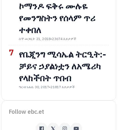
ኮማንዶ ፍቅሩ ሙሉዬ
የመንግስትን የሰላም ጥሪ
ተቀበለ
ሰኞ መጋቢት 21, 2018
•
23674 እይታዎች
7
የቤጂንግ ሚሳኤል ትርዒት:-
ቻይና ኃያልነቷን ለአሜሪካ
የላከችበት ጥበብ
ዓርብ ነሐሴ 30, 2017
•
21817 እይታዎች
Follow ebc.et