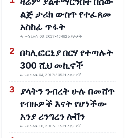
1
ዛሬም ያልተማርንበት በሰው
ልጅ ታሪክ ውስጥ የተፈጸመ
አስከፊ ጥፋት
ሓሙስ ነሐሴ 08, 2017
•
43482 እይታዎች
2
በካሊፎርኒያ በርሃ የተጣሉት
300 ሺህ መኪኖች
እሑድ ነሐሴ 04, 2017
•
33521 እይታዎች
3
ያላትን ንብረት ሁሉ በመሸጥ
የብዙዎች እናት የሆነችው
አንያ ሪንግረን ሎቨን
እሑድ ነሐሴ 18, 2017
•
31531 እይታዎች