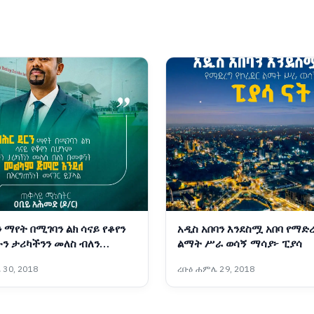
ን ማየት በሚገባን ልክ ሳናይ የቆየን
አዲስ አበባን እንደስሟ አበባ የማድረ
ን ታሪካችንን መለስ ብለን
ልማት ሥራ ወሳኝ ማሳያ፦ ፒያሳ
መልካም ጅማሮ እንዳለ
30, 2018
ረቡዕ ሐምሌ 29, 2018
ት መናገር ይቻላል።” ጠቅላይ
ቢይ አሕመድ (ዶ/ር)