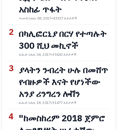
አስከፊ ጥፋት
ሓሙስ ነሐሴ 08, 2017
•
43327 እይታዎች
2
በካሊፎርኒያ በርሃ የተጣሉት
300 ሺህ መኪኖች
እሑድ ነሐሴ 04, 2017
•
33443 እይታዎች
3
ያላትን ንብረት ሁሉ በመሸጥ
የብዙዎች እናት የሆነችው
አንያ ሪንግረን ሎቨን
እሑድ ነሐሴ 18, 2017
•
31477 እይታዎች
4
"ከመስከረም 2018 ጀምሮ