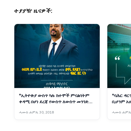
ተያያዥ ዜናዎች:
"ኢትዮጵያ ውስጥ ካሉ ከተሞች ምናልባትም
"ባሕር ዳር
ቀዳሚ በሆነ ደረጃ የውስጥ ለውስጥ መንገድ
ቢሆንም አሁ
በጥሩ ዲዛይን ከተሠሩባቸው ከተሞች መካከል
በመቃኘት 
ሓሙስ ሐምሌ 30, 2018
ሓሙስ ሐምሌ 
ከፍተኛውን ስፍራ የምትይዘው ባሕር ዳር
በእርግጠኝነ
ናት።" - ጠቅላይ ሚኒስትር ዐቢይ አሕመድ
ሚኒስትር ዐ