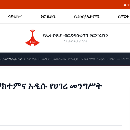
🔥 የኢትዮጵያ የማይበገር ሉዓላ
ሳይቴክ
ኑሮ ዜይቤ
ቢዝነስ/ኢኮኖሚ
ስፖርት
የኢትዮጵያ ብሮድካስቲንግ ኮርፖሬሽን
ለኢትዮጵያ ልዕልና
ኢንፎግራፊክስ
አሸናፊ ሁሉንም ይወስዳል ፖለቲካ ማክተምና አዲሱ የሀገረ መንግሥ
ማክተምና አዲሱ የሀገረ መንግሥት