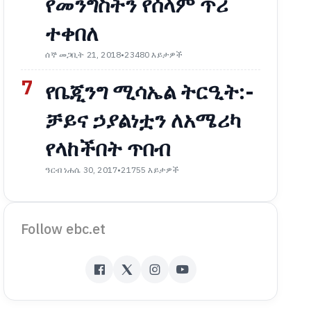
የመንግስትን የሰላም ጥሪ
ተቀበለ
ሰኞ መጋቢት 21, 2018
•
23480 እይታዎች
7
የቤጂንግ ሚሳኤል ትርዒት:-
ቻይና ኃያልነቷን ለአሜሪካ
የላከችበት ጥበብ
ዓርብ ነሐሴ 30, 2017
•
21755 እይታዎች
Follow ebc.et