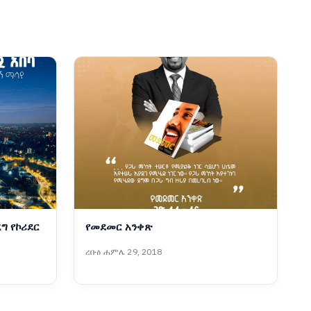
ግ የኮሪደር
የመደመር አንቀጽ
ረቡዕ ሐምሌ 29, 2018