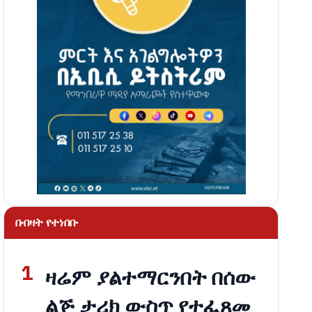
በብዛት የተነበቡ
1
ዛሬም ያልተማርንበት በሰው
ልጅ ታሪክ ውስጥ የተፈጸመ