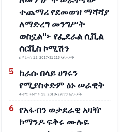
ለመንግሥት ሠራተኛው
ተጨማሪ የደመወዝ ማሻሻያ
ለማድረግ መንግሥት
ወስኗል"፦ የፌደራል ሲቪል
ሰርቪስ ኮሚሽን
ሰኞ ነሐሴ 12, 2017
•
31215 እይታዎች
5
ከራሱ በላይ ሀገሩን
የሚያስቀድም ፅኑ ሠራዊት
ቅዳሜ ጥቅምት 15, 2018
•
29773 እይታዎች
6
የአፋብን ወታደራዊ አዛዥ
ኮማንዶ ፍቅሩ ሙሉዬ