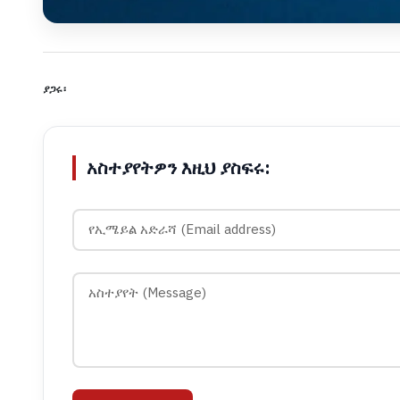
ያጋሩ፡
አስተያየትዎን እዚህ ያስፍሩ: