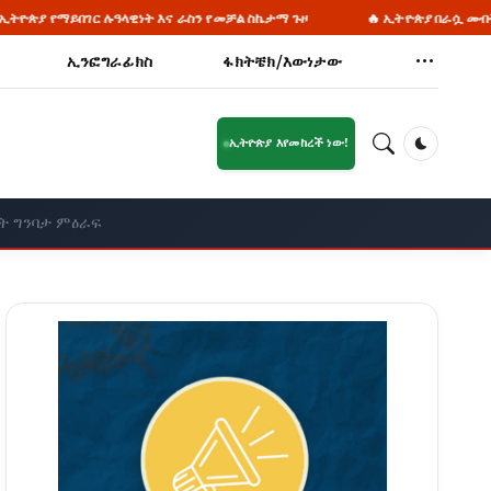
ዊነት እና ራስን የመቻል ስኬታማ ጉዞ
🔥 ኢትዮጵያ በራሷ መብት የፈቃድ ጠያቂነት ታሪክ 
ኢንፎግራፊክስ
ፋክትቼክ/እውነታው
ኢትዮጵያ እየመከረች ነው!
Dark Mod
ት ግንባታ ምዕራፍ