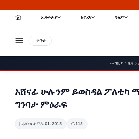
ኢትዮጵያ
አፍሪካ
ዓለም
ቀጥታ
መግቢያ
ዜና
አሸናፊ ሁሉንም ይወስዳል ፖለቲካ 
ግንባታ ምዕራፍ
ረቡዕ ሐምሌ 01, 2018
113