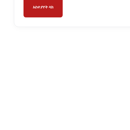
አስተያየት ላክ