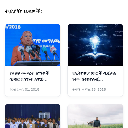
ተያያዥ ዜናዎች:
የቁልፍ መሠረተ ልማቶች
የኢትዮጵያ ኮደሮች ዲጂታል
ሳይበር ደኅንነት አዋጅ
ጉዞ፡- ከቴክኖሎጂ
የኢትዮጵያን የዲጂታላይዜሽን
ተጠቃሚነት ወደ ፈጣሪነት
ዓርብ ነሐሴ 01, 2018
ቅዳሜ ሐምሌ 25, 2018
ጉዞ ደኅንነትን ለማረጋገጥ
ወሳኝ ነው፡- ኢንሳ