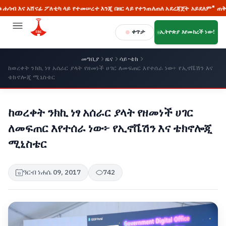
አሸናፊ ፖለቲካ ላይ የተመሠረተ እንጂ በዘር ላይ የተንጠለጠለ አደረጃጀት አይደለም" ጠቅላይ ሚኒስትር
ቀጥታ
ኢትዮጵያ እየመከረች ነው!
መግቢያ
ዜና
ሳይ-ቴክ
ከወረቀት ንክኪ ነፃ አሰራር ያላት የዘመነች ሀገር ለመፍጠር እየተሰራ ነው፦ የኢኖቬሽን እና
ቴክኖሎጂ ሚኒስቴር
ከወረቀት ንክኪ ነፃ አሰራር ያላት የዘመነች ሀገር
ለመፍጠር እየተሰራ ነው፦ የኢኖቬሽን እና ቴክኖሎጂ
ሚኒስቴር
ዓርብ ነሐሴ 09, 2017
742