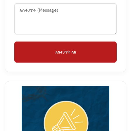
አስተያየት ላክ