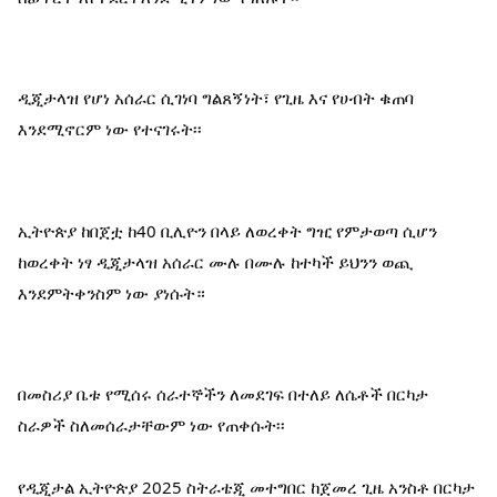
ዲጂታላዝ የሆነ አሰራር ሲገነባ ግልጸኝነት፣ የጊዜ እና የሀብት ቁጠባ 
እንደሚኖርም ነው የተናገሩት፡፡
ኢትዮጵያ ከበጀቷ ከ40 ቢሊዮን በላይ ለወረቀት ግዢ የምታወጣ ሲሆን 
ከወረቀት ነፃ ዲጂታላዝ አሰራር ሙሉ በሙሉ ከተካች ይህንን ወጪ 
እንደምትቀንስም ነው ያነሱት።
በመስሪያ ቤቱ የሚሰሩ ሰራተኞችን ለመደገፍ በተለይ ለሴቶች በርካታ 
ስራዎች ስለመሰራታቸውም ነው የጠቀሱት፡፡
የዲጂታል ኢትዮጵያ 2025 ስትራቴጂ መተግበር ከጀመረ ጊዜ አንስቶ በርካታ 