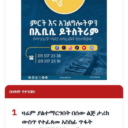
በብዛት የተነበቡ
1
ዛሬም ያልተማርንበት በሰው ልጅ ታሪክ
ውስጥ የተፈጸመ አስከፊ ጥፋት