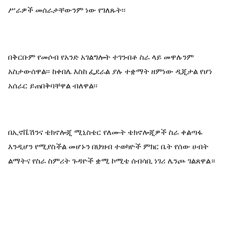
ሥራዎች መሰራታቸውንም ነው የገለጹት፡፡
በቅርቡም የመሶብ የአንድ አገልግሎት ተገንብቶ ስራ ላይ መዋሉንም 
አስታውሰዋል፡፡ ከቀበሌ እስከ ፌደራል ያሉ ተቋማት ዘምነው ዲጂታል የሆነ 
አሰራር ይጠበቅባቸዋል ብለዋል፡፡
በኢኖቬሽንና ቴክኖሎጂ ሚኒስቴር የለሙት ቴክኖሎጂዎች ስራ ቀልጣፋ 
እንዲሆን የሚያስችል መሆኑን በህዝብ ተወካዮች ምክር ቤት የሰው ሀብት 
ልማትና የስራ ስምሪት ጉዳዮች ቋሚ ኮሚቴ ሰብሳቢ ነገሪ ሌንጮ ገልጸዋል።