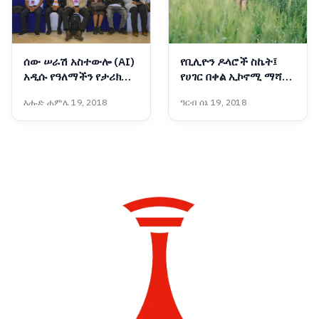
ሰው ሠራሽ አስተውሎ (AI)
የቢሊዮን ዶላሮች ስኬት፤
አዲሱ የዓለማችን የታሪክ
የሀገር በቀል ኢኮኖሚ ማሻሻያ
መታጠፊያ እና
ያመጣቸው ትልልቅ ለውጦች
እሑድ ሐምሌ 19, 2018
ዓርብ ሰኔ 19, 2018
የኢትዮጵያችን ብሩህ ተስፋ