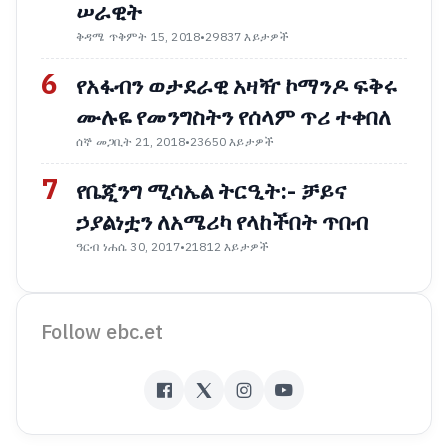
ሠራዊት
ቅዳሜ ጥቅምት 15, 2018
•
29837 እይታዎች
6
የአፋብን ወታደራዊ አዛዥ ኮማንዶ ፍቅሩ
ሙሉዬ የመንግስትን የሰላም ጥሪ ተቀበለ
ሰኞ መጋቢት 21, 2018
•
23650 እይታዎች
7
የቤጂንግ ሚሳኤል ትርዒት:- ቻይና
ኃያልነቷን ለአሜሪካ የላከችበት ጥበብ
ዓርብ ነሐሴ 30, 2017
•
21812 እይታዎች
Follow ebc.et