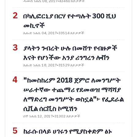
ሓሙስ ነሐሴ 08, 2017
•
43460 እይታዎች
2
በካሊፎርኒያ በርሃ የተጣሉት 300 ሺህ
መኪኖች
እሑድ ነሐሴ 04, 2017
•
33514 እይታዎች
3
ያላትን ንብረት ሁሉ በመሸጥ የብዙዎች
እናት የሆነችው አንያ ሪንግረን ሎቨን
እሑድ ነሐሴ 18, 2017
•
31529 እይታዎች
4
"ከመስከረም 2018 ጀምሮ ለመንግሥት
ሠራተኛው ተጨማሪ የደመወዝ ማሻሻያ
ለማድረግ መንግሥት ወስኗል"፦ የፌደራል
ሲቪል ሰርቪስ ኮሚሽን
ሰኞ ነሐሴ 12, 2017
•
31302 እይታዎች
5
ከራሱ በላይ ሀገሩን የሚያስቀድም ፅኑ