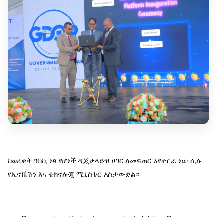
ከወረቀት ንክኪ ነጻ የሆነች ዲጂታላይዝ ሀገር ለመፍጠር እየተሰራ ነው ሲሉ 
የኢኖቬሽን እና ቴክኖሎጂ ሚኒስቴር አስታውቋል።