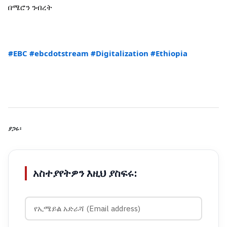
በሜሮን ንብረት
#EBC
#ebcdotstream
#Digitalization
#Ethiopia
ያጋሩ፡
አስተያየትዎን እዚህ ያስፍሩ: