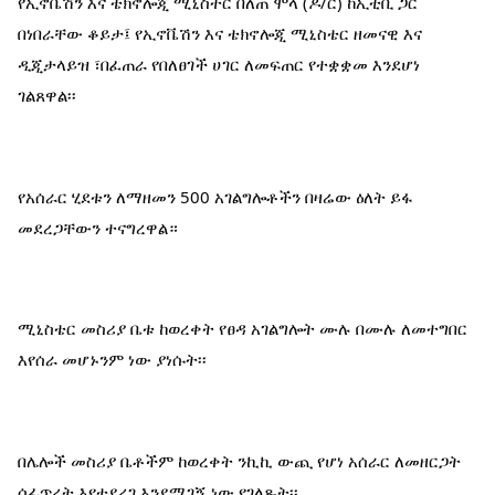
የኢኖቬሽን እና ቴክኖሎጂ ሚኒስትር በለጠ ሞላ (ዶ/ር) ከኢቲቪ ጋር 
በነበራቸው ቆይታ፤ የኢኖቬሽን እና ቴክኖሎጂ ሚኒስቴር ዘመናዊ እና 
ዲጂታላይዝ ፣በፈጠራ የበለፀገች ሀገር ለመፍጠር የተቋቋመ እንደሆነ 
ገልጸዋል፡፡
የአሰራር ሂደቱን ለማዘመን 500 አገልግሎቶችን በዛሬው ዕለት ይፋ 
መደረጋቸውን ተናግረዋል።
ሚኒስቴር መስሪያ ቤቱ ከወረቀት የፀዳ አገልግሎት ሙሉ በሙሉ ለመተግበር 
እየሰራ መሆኑንም ነው ያነሱት፡፡
በሌሎች መስሪያ ቤቶችም ከወረቀት ንኪኪ ውጪ የሆነ አሰራር ለመዘርጋት 
ሰፊጥረት እየተደረገ እንደሚገኝ ነው የገለጹት፡፡