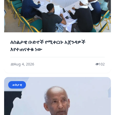
ለስልታዊ ቡድኖች የሚቀርቡ አጀንዳዎች
እየተጠናቀቁ ነው
📅
Aug 4, 2026
👁️
102
ወቅታዊ