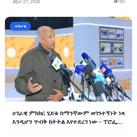
📅
Jul 27, 2026
👁️
192
ወቅታዊ
ሀገራዊ ምክክር ሂደቱ ከማንኛውም ወገንተኝነት ነጻ
እንዲሆን ጥብቅ ክትትል እየተደረገ ነው - ፕሮፌሰር
መስፍን አርዓያ