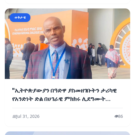
ወቅታዊ
"ኢትዮጵያውያን በዓድዋ ያስመዘገቡትን ታሪካዊ
የአንድነት ድል በሀገራዊ ምክክሩ ሊደግሙት
ይገባል"፦ ተመካካሪዎች
📅
Jul 31, 2026
👁️
86