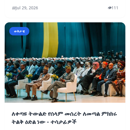
📅
Jul 29, 2026
👁️
111
ወቅታዊ
ለቀጣዩ ትውልድ የሰላም መሰረት ለመጣል ምክክሩ
ትልቅ ዕድል ነው - ተሳታፊዎች