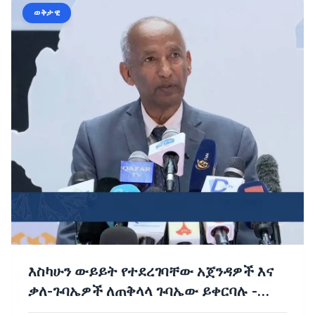
ወቅታዊ
እስካሁን ውይይት የተደረገባቸው አጀንዳዎች እና
ቃለ-ጉባኤዎች ለጠቅላላ ጉባኤው ይቀርባሉ -
ፕሮፌሰር መስፍን አርዓያ