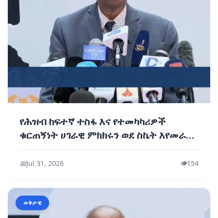
የሕዝብ ከፍተኛ ተስፋ እና የተመካካሪዎች
ቁርጠኝነት ሀገራዊ ምክክሩን ወደ ስኬት እየመራው
ነው - ፕሮፌሰር መስፍን አርዓያ
📅
Jul 31, 2026
👁️
154
ወቅታዊ