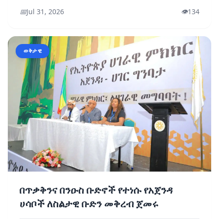
📅
Jul 31, 2026
👁️
134
ወቅታዊ
በጥቃቅንና በንዑስ ቡድኖች የተነሱ የአጀንዳ
ሀሳቦች ለስልታዊ ቡድን መቅረብ ጀመሩ