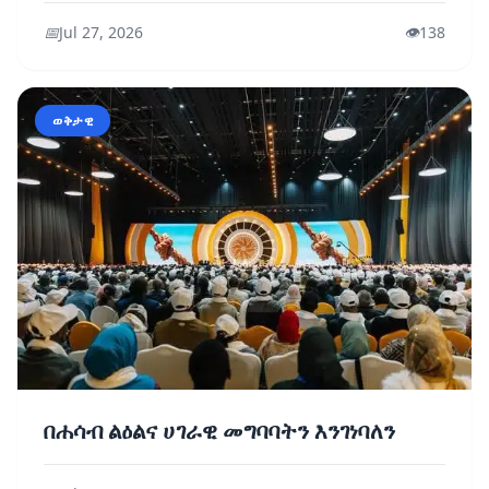
📅
Jul 27, 2026
👁️
138
ወቅታዊ
በሐሳብ ልዕልና ሀገራዊ መግባባትን እንገነባለን