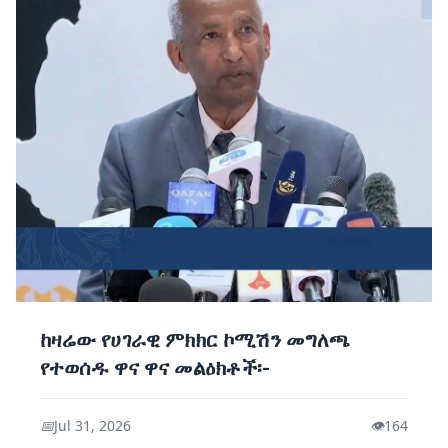
ከዛሬው የሀገራዊ ምክክር ኮሚሽን መግለጫ
የተወሰዱ ዋና ዋና መልዕክቶች፡-
📅
Jul 31, 2026
👁️
164