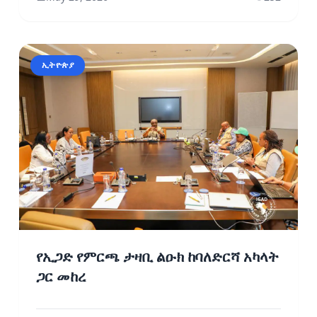
ኢትዮጵያ
የኢጋድ የምርጫ ታዛቢ ልዑክ ከባለድርሻ አካላት
ጋር መከረ