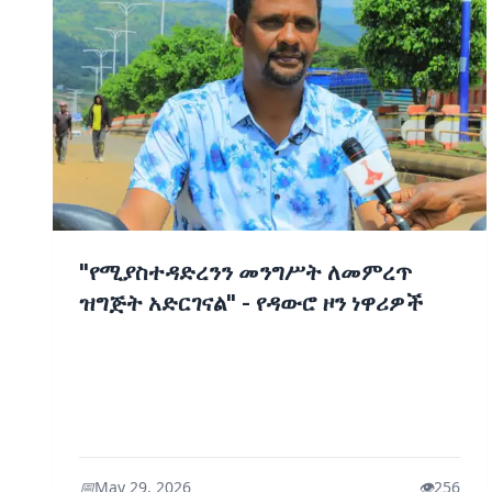
"የሚያስተዳድረንን መንግሥት ለመምረጥ
ዝግጅት አድርገናል" - የዳውሮ ዞን ነዋሪዎች
📅
May 29, 2026
👁️
256