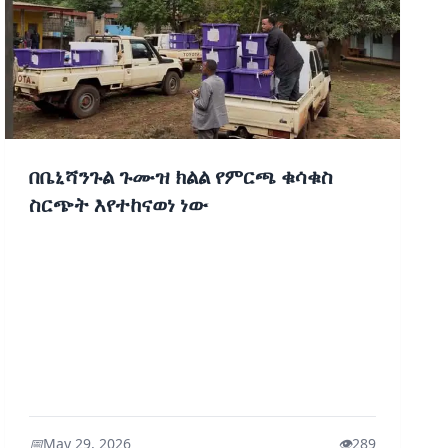
በቤኒሻንጉል ጉሙዝ ክልል የምርጫ ቁሳቁስ
ስርጭት እየተከናወነ ነው
📅
May 29, 2026
👁️
289