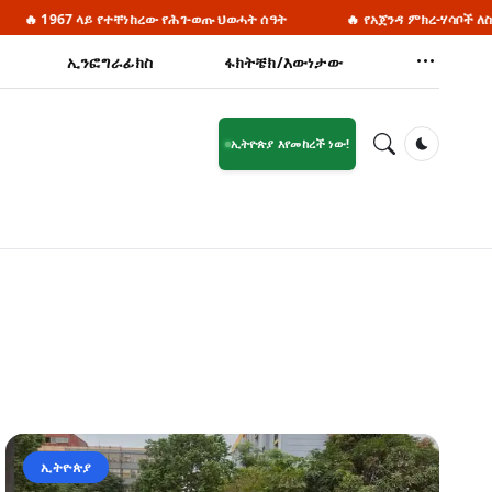
ላይ የተቸነከረው የሕገ-ወጡ ህወሓት ሰዓት
🔥 የአጀንዳ ምክረ-ሃሳቦች ለስራ ቡድኖች መቅ
ኢንፎግራፊክስ
ፋክትቼክ/እውነታው
ኢትዮጵያ እየመከረች ነው!
Dark Mod
ኢትዮጵያ