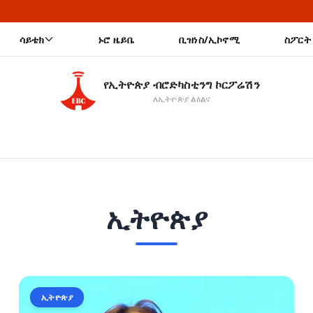
🔥 1967 
ሳይቴክ
ኑሮ ዜይቤ
ቢዝነስ/ኢኮኖሚ
ስፖርት
የኢትዮጵያ ብሮድካስቲንግ ኮርፖሬሽን
ለኢትዮጵያ ልዕልና
ኢትዮጵያ
ኢትዮጵያ