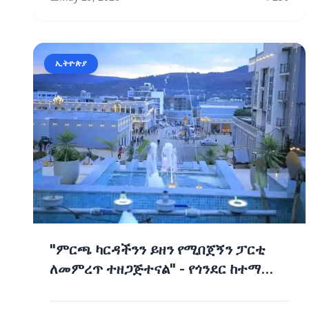
ኢትዮጵያ
"ምርጫ ካርዳችንን ይዘን የሚበጀኝን ፓርቲ
ለመምረጥ ተዘጋጅተናል" - የጎንደር ከተማ
ነዋሪዎች