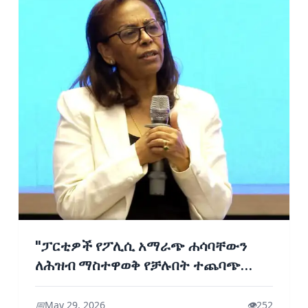
"ፓርቲዎች የፖሊሲ አማራጭ ሐሳባቸውን
ለሕዝብ ማስተዋወቅ የቻሉበት ተጨባጭ
ተግባራት ተከናውነዋል" - ሜላትወርቅ ኃይሉ
📅
May 29, 2026
👁️
252