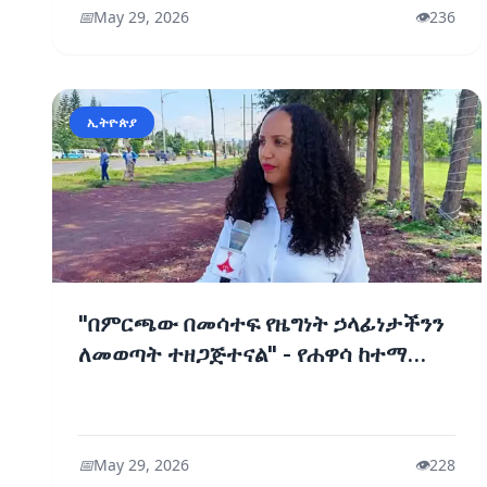
📅
May 29, 2026
👁️
236
ኢትዮጵያ
"በምርጫው በመሳተፍ የዜግነት ኃላፊነታችንን
ለመወጣት ተዘጋጅተናል" - የሐዋሳ ከተማ
ነዋሪዎች
📅
May 29, 2026
👁️
228