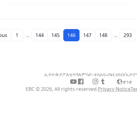
ous
1
...
144
145
146
147
148
...
293
ኢትዮጵያ
ፖለቲካ
ዓለም
ሳይ-ቴክ
አፍሪካ
ቢዝነስ/ኢኮ
ቋንቋ
EBC © 2026, All rights reserved.
Privacy Notice
Te