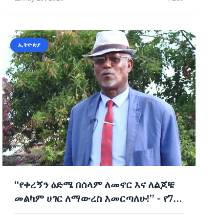
ኢትዮጵያ
“የቀረኝን ዕድሜ በሰላም ለመኖር እና ለልጆቼ
መልካም ሀገር ለማውረስ እመርጣለሁ!” - የ72
ዓመቱ የዕድሜ ባለፀጋ