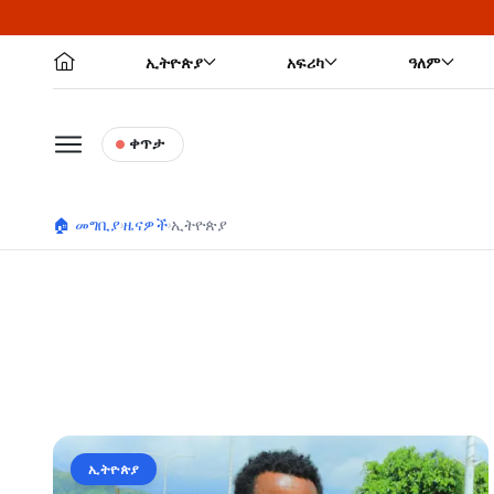
ኢትዮጵያ
አፍሪካ
ዓለም
ቀጥታ
🏠 መግቢያ
ዜናዎች
ኢትዮጵያ
›
›
ኢትዮጵያ