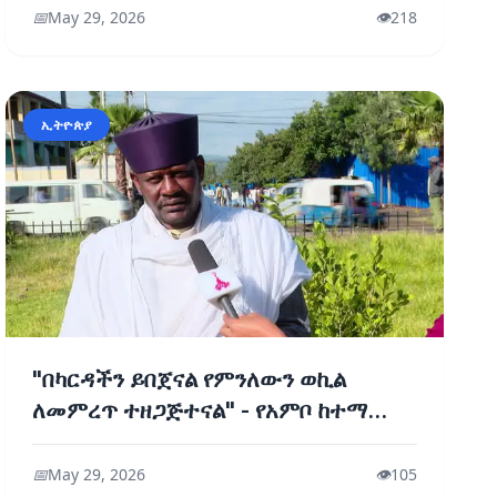
📅
May 29, 2026
👁️
218
ኢትዮጵያ
"በካርዳችን ይበጀናል የምንለውን ወኪል
ለመምረጥ ተዘጋጅተናል" - የአምቦ ከተማ
ነዋሪዎች
📅
May 29, 2026
👁️
105