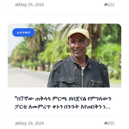
📅
May 29, 2026
👁️
222
ኢትዮጵያ
"በ7ኛው ጠቅላላ ምርጫ ይበጀናል የምንለውን
ፓርቲ ለመምረጥ ቀኑን በጉጉት እየጠበቅን ነው"
- የባሕር ዳር ከተማ ነዋሪዎች
📅
May 29, 2026
👁️
255