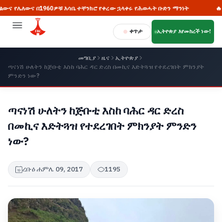
 በ1960ዎቹ እሳቤ ተቸንክሮ የቀረው ኋላቀሩ የሕወሓት ቡድን ማንነት
🔥 ከአስከፊ የጎ
ቀጥታ
ኢትዮጵያ እየመከረች ነው!
መግቢያ
ዜና
ኢትዮጵያ
ጣናነሽ ሁለትን ከጅቡቲ እስከ ባሕር ዳር ድረስ በመኪና እድትጓዝ የተደረገበት ምክንያት
ምንድን ነው?
ጣናነሽ ሁለትን ከጅቡቲ እስከ ባሕር ዳር ድረስ
በመኪና እድትጓዝ የተደረገበት ምክንያት ምንድን
ነው?
ረቡዕ ሐምሌ 09, 2017
1195