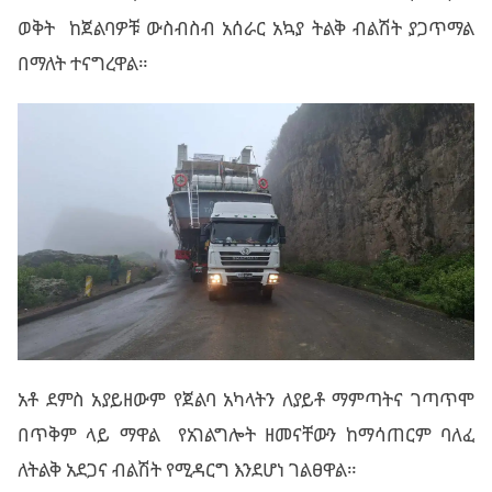
ወቅት ከጀልባዎቹ ውስብስብ አሰራር አኳያ ትልቅ ብልሽት ያጋጥማል
በማለት ተናግረዋል።
አቶ ደምስ አያይዘውም የጀልባ አካላትን ለያይቶ ማምጣትና ገጣጥሞ
በጥቅም ላይ ማዋል የአገልግሎት ዘመናቸውን ከማሳጠርም ባለፈ
ለትልቅ አደጋና ብልሽት የሚዳርግ እንደሆነ ገልፀዋል።