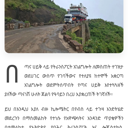
በ
ጣና ሀይቅ ላይ የትራንስፖርት አገልግሎት ለመስጠት ተገዝታ
ወደሀገር ውስጥ የገባችውና የተለያዩ ከተሞች አቋርጣ
አገልግሎት ወደምትሰጥበት የጣና ሀይቅ እየተጓጓዘች
ያለችው ጣናነሽ ሁለት ጀልባ የዓባይን በረሀ እያቋረጠች ትገኛለች።
ይህ በእንዲህ እያለ ብዙ ኪሎሜትር በየብስ ላይ ተጉዛ እንድትሄድ
መደረጉን በማስመልከት የተነሱ የአዋጭነትና አንዳንድ ጥያቄዎችን
በተመለከተ የኢትዮጵያ የባሕር ትራንስፖርት እና ሎጂስቲክስ