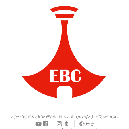
ኢትዮጵያ
ፖለቲካ
ዓለም
ሳይ-ቴክ
አፍሪካ
ቢዝነስ/ኢኮኖሚ
ኑሮ-ዘይቤ
ቋንቋ