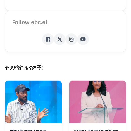
Follow ebc.et
ተያያዥ ዜናዎች:
ከግጭት ውጭ ህልውና
ከአስከፊ የጎዳና ህይወት ወደ