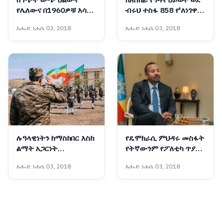
የሌለውና በ1960ዎቹ እሳቤ
ብሩህ ተስፋ 858 የ'ለነገዋ'
ተቸንክሮ የቀረው ኋላቀሩ
ማዕከል ሰልጣኝ እህቶቻችን
እሑድ ነሐሴ 03, 2018
እሑድ ነሐሴ 03, 2018
የሕወሓት ቡድን ማንነት
ተመረቁ
ሉዓላዊነትን ከማስከበር እስከ
የዴሞክራሲ ምህዳሩ መስፋት
ልማት አጋርነት
የትኛውንም የፖለቲካ ጥያቄ
የማይናወጠው የኢትዮጵያ
በሰላማዊ መንገድ ለመፍታት
እሑድ ነሐሴ 03, 2018
እሑድ ነሐሴ 03, 2018
መከላከያ ሠራዊት ሀገራዊ
ያስችላል - ጠቅላይ ሚኒስትር
አደራ
ዐቢይ አሕመድ (ዶ/ር)