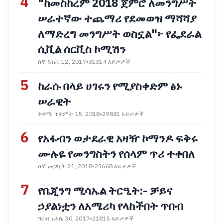
4
"ከመስከረም 2018 ጀምሮ ለመንግሥት
ሠራተኛው ተጨማሪ የደመወዝ ማሻሻያ
ለማድረግ መንግሥት ወስኗል"፦ የፌደራል
ሲቪል ሰርቪስ ኮሚሽን
ሰኞ ነሐሴ 12, 2017
•
31314 እይታዎች
5
ከራሱ በላይ ሀገሩን የሚያስቀድም ፅኑ
ሠራዊት
ቅዳሜ ጥቅምት 15, 2018
•
29841 እይታዎች
6
የአፋብን ወታደራዊ አዛዥ ኮማንዶ ፍቅሩ
ሙሉዬ የመንግስትን የሰላም ጥሪ ተቀበለ
ሰኞ መጋቢት 21, 2018
•
23668 እይታዎች
7
የቤጂንግ ሚሳኤል ትርዒት:- ቻይና
ኃያልነቷን ለአሜሪካ የላከችበት ጥበብ
ዓርብ ነሐሴ 30, 2017
•
21815 እይታዎች