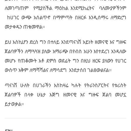
ለመገጣጠም የሚያስችል ማዕከል እንደሚከፈትና ባለሙያዎችንም
ከሀገር ውጭ አሰልጥኖ በማምጣት በዘርፉ እንዲሰማሩ ለማድረግ
መታቀዱን ጠቁመዋል።
ይህ እስኪሆን ድረስ ግን በተለይ እንደጣናነሽ አይነት ዘመናዊ እና ግዙፍ
ጀልባዎችን ለማጓጓዝ ያለው አማራጭ በየብስ አሁን እየተደረገ እንዳለው
መሆኑ የጠቆሙት አቶ ደምስ ወደፊት ግን በዚህ ዘርፍ ያለውን የሀገር
ውስጥ አቅም ለማሻሻልና ለማሳደግ እንደታሰበ ገልፀውልናል።
ጣናነሽ ሁለት በሀገራችን እስከዛሬ ካሉት የትራንስፖርትና የቱሪስት
ጀልባዎች በላቀ ሁኔታ እጅግ ዘመናዊ እና ግዙፍ ጀልባ መሆኗ
ይታወቃል።
ያጋሩ፡