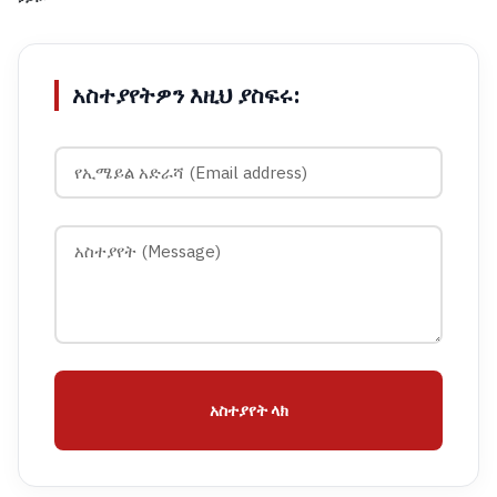
አስተያየትዎን እዚህ ያስፍሩ:
አስተያየት ላክ