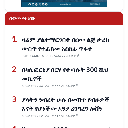
በብዛት የተነበቡ
1
ዛሬም ያልተማርንበት በሰው ልጅ ታሪክ
ውስጥ የተፈጸመ አስከፊ ጥፋት
ሓሙስ ነሐሴ 08, 2017
•
43477 እይታዎች
2
በካሊፎርኒያ በርሃ የተጣሉት 300 ሺህ
መኪኖች
እሑድ ነሐሴ 04, 2017
•
33521 እይታዎች
3
ያላትን ንብረት ሁሉ በመሸጥ የብዙዎች
እናት የሆነችው አንያ ሪንግረን ሎቨን
እሑድ ነሐሴ 18, 2017
•
31531 እይታዎች