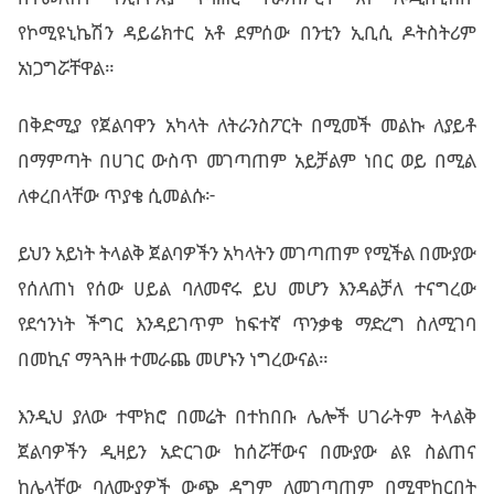
የኮሚዩኒኬሽን ዳይሬክተር አቶ ደምሰው በንቲን ኢቢሲ ዶትስትሪም
አነጋግሯቸዋል።
በቅድሚያ የጀልባዋን አካላት ለትራንስፖርት በሚመች መልኩ ለያይቶ
በማምጣት በሀገር ውስጥ መገጣጠም አይቻልም ነበር ወይ በሚል
ለቀረበላቸው ጥያቄ ሲመልሱ፦
ይህን አይነት ትላልቅ ጀልባዎችን አካላትን መገጣጠም የሚችል በሙያው
የሰለጠነ የሰው ሀይል ባለመኖሩ ይህ መሆን እንዳልቻለ ተናግረው
የደኅንነት ችግር እንዳይገጥም ከፍተኛ ጥንቃቄ ማድረግ ስለሚገባ
በመኪና ማጓጓዙ ተመራጨ መሆኑን ነግረውናል።
እንዲህ ያለው ተሞክሮ በመሬት በተከበቡ ሌሎች ሀገራትም ትላልቅ
ጀልባዎችን ዲዛይን አድርገው ከሰሯቸውና በሙያው ልዩ ስልጠና
ከሌላቸው ባለሙያዎች ውጭ ዳግም ለመገጣጠም በሚሞከርበት