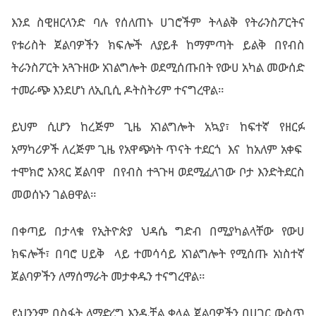
እንደ ስዊዘርላንድ ባሉ የሰለጠኑ ሀገሮችም ትላልቅ የትራንስፖርትና
የቱሪስት ጀልባዎችን ክፍሎች ለያይቶ ከማምጣት ይልቅ በየብስ
ትራንስፖርት አጓጉዘው አገልግሎት ወደሚሰጡበት የውሀ አካል መውሰድ
ተመራጭ እንደሆነ ለኢቢሲ ዶትስትሪም ተናግረዋል።
ይህም ሲሆን ከረጅም ጊዜ አገልግሎት አኳያ፣ ከፍተኛ የዘርፉ
አማካሪዎች ለረጅም ጊዜ የአዋጭነት ጥናት ተደርጎ እና ከአለም አቀፍ
ተሞክሮ አንጻር ጀልባዋ በየብስ ተጓጉዛ ወደሚፈለገው ቦታ እንድትደርስ
መወሰኑን ገልፀዋል።
በቀጣይ በታላቁ የኢትዮጵያ ህዳሴ ግድብ በሚያካልላቸው የውሀ
ክፍሎች፣ በባሮ ሀይቅ ላይ ተመሳሳይ አገልግሎት የሚሰጡ አነስተኛ
ጀልባዎችን ለማሰማራት መታቀዱን ተናግረዋል።
ይህንንም በስፋት ለማድረግ እንዲቻል ቀላል ጀልባዎችን በሀገር ውስጥ