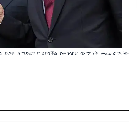
ጋራ ድጋፍ ለማድረግ የሚያስችል የመከላከያ ስምምነት መፈራረማቸው