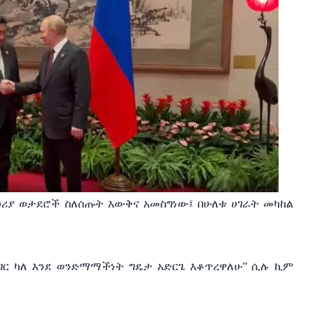
ኮሪያ ወታደሮች ስለሰጡት እውቅና አመስግነው፤ በሁለቱ ሀገራት መካከል
ገር ካለ እንደ ወንድማማችነት ግዴታ አድርጌ እቆጥረዋለሁ” ሲሉ ኪም