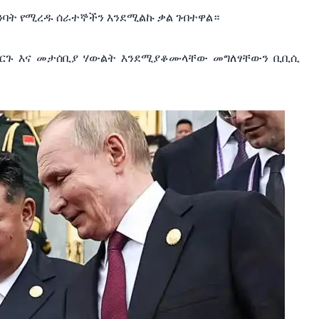
መገንባት የሚረዱ ሰራተኞችን እንደሚልኩ ቃል ገብተዋል።
ያደርጉ እና መታሰቢያ ሃውልት እንደሚያቆሙላቸው መግለፃቸውን ቢቢሲ