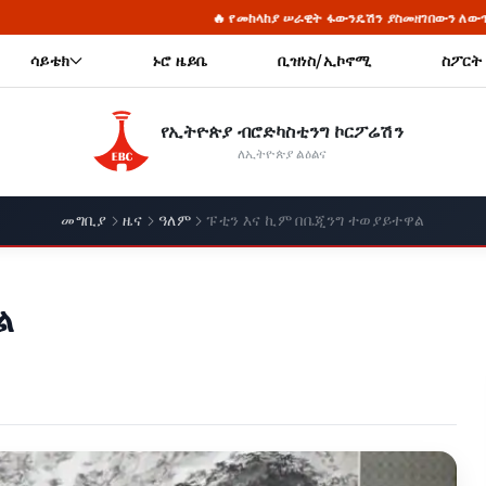
🔥 የመከላከያ ሠራዊት ፋውንዴሽን ያስመዘገበውን ለውጥ ማጠናከር ይገባል - ፊልድ ማርሻል
ሳይቴክ
ኑሮ ዜይቤ
ቢዝነስ/ኢኮኖሚ
ስፖርት
የኢትዮጵያ ብሮድካስቲንግ ኮርፖሬሽን
ለኢትዮጵያ ልዕልና
መግቢያ
ዜና
ዓለም
ፑቲን እና ኪም በቤጂንግ ተወያይተዋል
ል