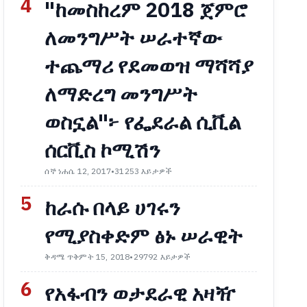
4
"ከመስከረም 2018 ጀምሮ
ለመንግሥት ሠራተኛው
ተጨማሪ የደመወዝ ማሻሻያ
ለማድረግ መንግሥት
ወስኗል"፦ የፌደራል ሲቪል
ሰርቪስ ኮሚሽን
ሰኞ ነሐሴ 12, 2017
•
31253 እይታዎች
5
ከራሱ በላይ ሀገሩን
የሚያስቀድም ፅኑ ሠራዊት
ቅዳሜ ጥቅምት 15, 2018
•
29792 እይታዎች
6
የአፋብን ወታደራዊ አዛዥ