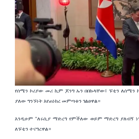
የሰሜን ኮሪያው መሪ ኪም ጆንግ ኡን በበኩላቸው፤ ፑቲን ለሰሜን 
ያለው ግንኙነት እየጠነከረ መምጣቱን ገልፀዋል።
እንዲሁም "ለሩሲያ ማድረግ የምችለው ወይም ማድረግ ያለብኝ ነ
ለፑቲን ተናግረዋል።