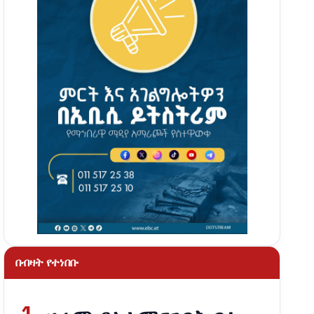
በብዛት የተነበቡ