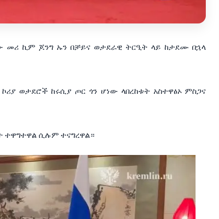
ው መሪ ኪም ጆንግ ኡን በቻይና ወታደራዊ ትርዒት ላይ ከታደሙ በኋላ
ኮሪያ ወታደሮች ከሩሲያ ጦር ጎን ሆነው ላበረከቱት አስተዋፅኦ ምስጋና
ነት ተዋግተዋል ሲሉም ተናግረዋል።