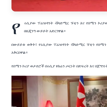
የ
ሩሲያው ፕሬዝዳንት ቭላድሚር ፑቲን እና የሰሜን ኮሪያ
በቤጂንግ ውይይት አድርገዋል።
በውይይቱ ወቅት፤ የሩሲያው ፕሬዝዳንት ቭላድሚር ፑቲን የሰሜን 
አቅርበዋል።
የሰሜን ኮሪያ ወታደሮች በሩሲያ ዩክሬን ጦርነት በድፍረት እና በጀግን