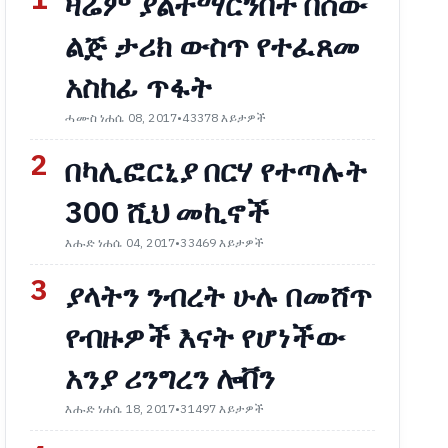
1
ዛሬም ያልተማርንበት በሰው
ልጅ ታሪክ ውስጥ የተፈጸመ
አስከፊ ጥፋት
ሓሙስ ነሐሴ 08, 2017
•
43378 እይታዎች
2
በካሊፎርኒያ በርሃ የተጣሉት
300 ሺህ መኪኖች
እሑድ ነሐሴ 04, 2017
•
33469 እይታዎች
3
ያላትን ንብረት ሁሉ በመሸጥ
የብዙዎች እናት የሆነችው
አንያ ሪንግረን ሎቨን
እሑድ ነሐሴ 18, 2017
•
31497 እይታዎች