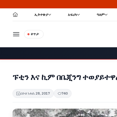
ኢትዮጵያ
አፍሪካ
ዓለም
ቀጥታ
ፑቲን እና ኪም በቤጂንግ ተወያይተዋ
ረቡዕ ነሐሴ 28, 2017
740