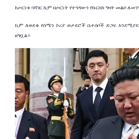
ከጦርነቱ ባሻገር ኪም በጦርነት የተጎዳውን የኩርስክ ግዛት መልሶ ለ
ኪም ለወደቁ የሰሜን ኮሪያ ወታደሮች ቤተሰቦች ድጋፍ እንደሚ
ዘግቧል።