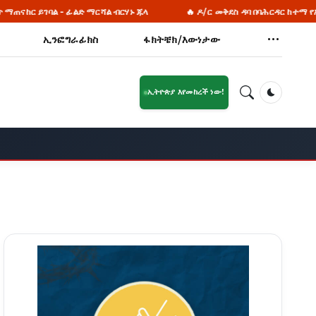
 ብርሃኑ ጁላ
🔥 ዶ/ር መቅደስ ዳባ በባሕርዳር ከተማ የአረጋውያንን ቤትና የትምህርት ቤት
ኢንፎግራፊክስ
ፋክትቼክ/እውነታው
ኢትዮጵያ እየመከረች ነው!
Dark Mod