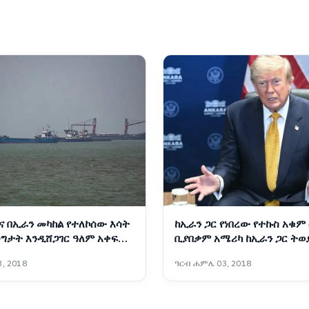
ና በኢራን መካከል የተለኮሰው እሳት
ከኢራን ጋር የነበረው የተኩስ አቁም
ግታት እንዲሸጋገር ዓለም አቀፍ
ቢያበቃም አሜሪካ ከኢራን ጋር ትወ
የቁ
ፕሬዝዳንት ትራምፕ
, 2018
ዓርብ ሐምሌ 03, 2018