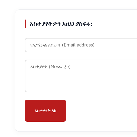
አስተያየትዎን እዚህ ያስፍሩ:
አስተያየት ላክ