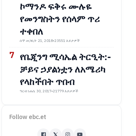
ኮማንዶ ፍቅሩ ሙሉዬ
የመንግስትን የሰላም ጥሪ
ተቀበለ
ሰኞ መጋቢት 21, 2018
•
23551 እይታዎች
7
የቤጂንግ ሚሳኤል ትርዒት:-
ቻይና ኃያልነቷን ለአሜሪካ
የላከችበት ጥበብ
ዓርብ ነሐሴ 30, 2017
•
21779 እይታዎች
Follow ebc.et