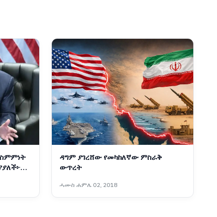
 ስምምነት
ዳግም ያገረሸው የመካከለኛው ምስራቅ
ያያለች፦
ውጥረት
ሓሙስ ሐምሌ 02, 2018