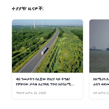
ተያያዥ ዜናዎች:
46 ዓመታትን የፈጀው የበረሃ ላይ ትግል፤
በአሜሪካ እ
የቻይናው ታላቁ አረንጓዴ ግንብ አስገራሚ
ራስን ወደመ
ስኬት
ተቋማት ጠ
ማክሰኞ ሐምሌ 21, 2018
ሰኞ ሐምሌ 13