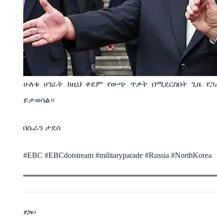
ሁለቱ ሀገራት ከዚህ ቀደም የውጭ ጥቃት በሚደርስበት ጊዜ የ
ይታወሳል።
በሴራን ታደሰ
#EBC #EBCdotstream #militaryparade #Russia #NorthKorea
ያጋሩ፡