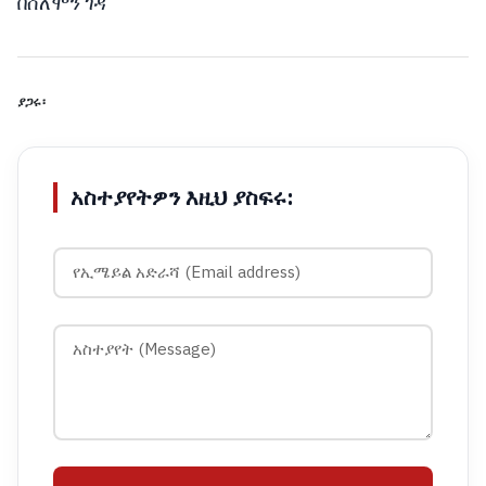
በሰለሞን ገዳ
ያጋሩ፡
አስተያየትዎን እዚህ ያስፍሩ: