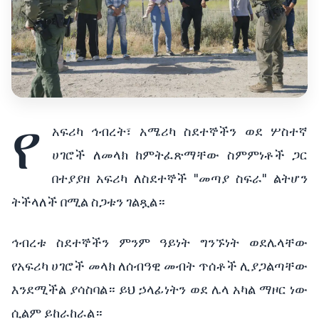
የ
አፍሪካ ኅብረት፣ አሜሪካ ስደተኞችን ወደ ሦስተኛ
ሀገሮች ለመላክ ከምትፈጽማቸው ስምምነቶች ጋር
በተያያዘ አፍሪካ ለስደተኞች "መጣያ ስፍራ" ልትሆን
ትችላለች በሚል ስጋቱን ገልጿል።
ኅብረቱ ስደተኞችን ምንም ዓይነት ግንኙነት ወደሌላቸው
የአፍሪካ ሀገሮች መላክ ለሰብዓዊ መብት ጥሰቶች ሊያጋልጣቸው
እንደሚችል ያሳስባል። ይህ ኃላፊነትን ወደ ሌላ አካል ማዞር ነው
ሲልም ይከራከራል።