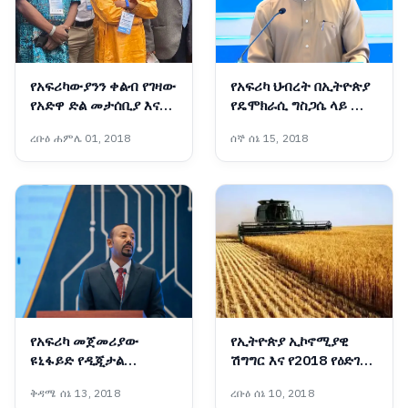
የአፍሪካውያንን ቀልብ የገዛው
የአፍሪካ ህብረት በኢትዮጵያ
የአድዋ ድል መታሰቢያ እና
የዴሞክራሲ ግስጋሴ ላይ ሙሉ
ትውልድ ተሻጋሪ የልማት
እምነት አለው!፦ አምባሳደር
ረቡዕ ሐምሌ 01, 2018
ሰኞ ሰኔ 15, 2018
ሥራዎች
ባንኮሌ አዶዬ
የአፍሪካ መጀመሪያው
የኢትዮጵያ ኢኮኖሚያዊ
ዩኒፋይድ የዲጂታል
ሽግግር እና የ2018 የዕድገት
አገልግሎት መተግበሪያ
ትንበያ
ቅዳሜ ሰኔ 13, 2018
ረቡዕ ሰኔ 10, 2018
‘መሶብ’ ወደ ሞባይል ስልኮች