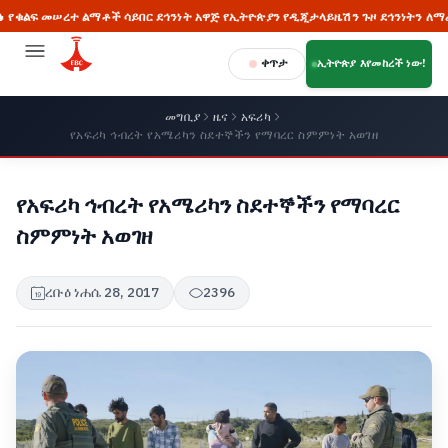
 መሠረተ ልማቶች ሳይበር ደኅንነት አዋጅ የኢትዮጵያን የዲጂታላይዜሽን ጉዞ ደኅንነትን ለማረጋገጥ ወሳ
ቀጥታ
ኢትዮጵያ እየመከረች ነው!
መግቢያ
ዜና
አፍሪካ
የአፍሪካ ኅብረት የአሜሪካን ስደተኞችን የማባረር ስምምነት አወገዘ
የአፍሪካ ኅብረት የአሜሪካን ስደተኞችን የማባረር
ስምምነት አወገዘ
ረቡዕ ነሐሴ 28, 2017
2396