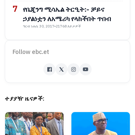
7
የቤጂንግ ሚሳኤል ትርዒት:- ቻይና
ኃያልነቷን ለአሜሪካ የላከችበት ጥበብ
ዓርብ ነሐሴ 30, 2017
•
21768 እይታዎች
Follow ebc.et
ተያያዥ ዜናዎች: