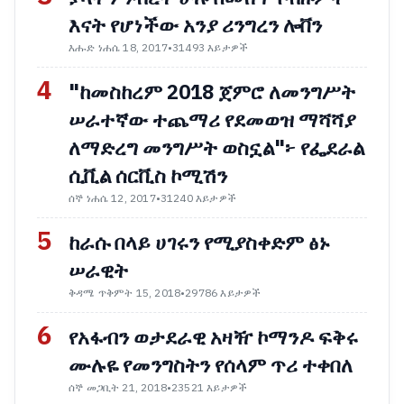
እናት የሆነችው አንያ ሪንግረን ሎቨን
እሑድ ነሐሴ 18, 2017
•
31493 እይታዎች
4
"ከመስከረም 2018 ጀምሮ ለመንግሥት
ሠራተኛው ተጨማሪ የደመወዝ ማሻሻያ
ለማድረግ መንግሥት ወስኗል"፦ የፌደራል
ሲቪል ሰርቪስ ኮሚሽን
ሰኞ ነሐሴ 12, 2017
•
31240 እይታዎች
5
ከራሱ በላይ ሀገሩን የሚያስቀድም ፅኑ
ሠራዊት
ቅዳሜ ጥቅምት 15, 2018
•
29786 እይታዎች
6
የአፋብን ወታደራዊ አዛዥ ኮማንዶ ፍቅሩ
ሙሉዬ የመንግስትን የሰላም ጥሪ ተቀበለ
ሰኞ መጋቢት 21, 2018
•
23521 እይታዎች