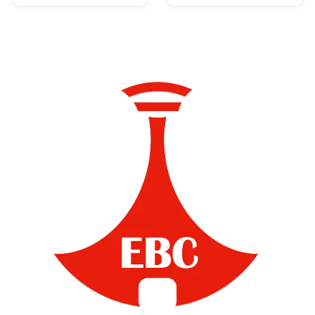
ተሸጋግሯል፡- ጠቅላይ
ሚኒስትር ዐቢይ አሕመድ
(ዶ/ር)