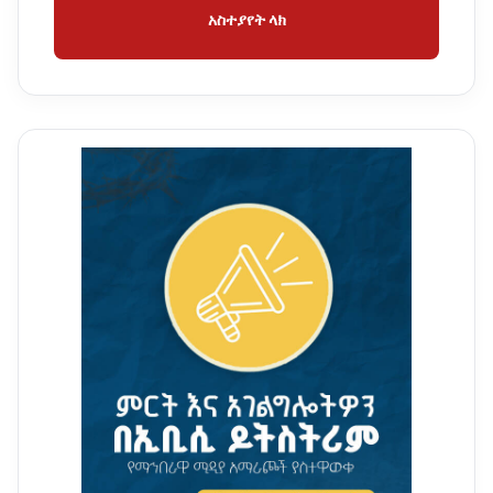
አስተያየት ላክ