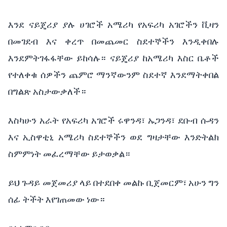
እንደ ናይጄሪያ ያሉ ሀገሮች አሜሪካ የአፍሪካ አገሮችን ቪዛን
በመገደብ እና ቀረጥ በመጨመር ስደተኞችን እንዲቀበሉ
እንደምትገፋፋቸው ይከሳሉ። ናይጄሪያ ከአሜሪካ እስር ቤቶች
የተለቀቁ ሰዎችን ጨምሮ ማንኛውንም ስደተኛ እንደማትቀበል
በግልጽ አስታውቃለች።
እስካሁን አራት የአፍሪካ አገሮች ሩዋንዳ፣ ኡጋንዳ፣ ደቡብ ሱዳን
እና ኢስዋቲኒ አሜሪካ ስደተኞችን ወደ ግዛታቸው እንድትልክ
ስምምነት መፈረማቸው ይታወቃል።
ይህ ጉዳይ መጀመሪያ ላይ በተደበቀ መልኩ ቢጀመርም፣ አሁን ግን
ሰፊ ትችት እየገጠመው ነው።