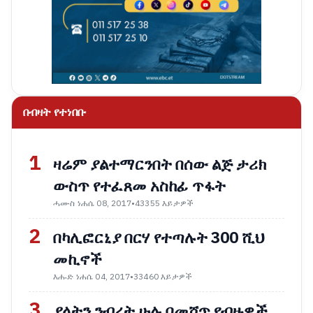
በብዛት የተነበቡ
1
ዛሬም ያልተማርንበት በሰው ልጅ ታሪክ
ውስጥ የተፈጸመ አስከፊ ጥፋት
ሓሙስ ነሐሴ 08, 2017
•
43355 እይታዎች
2
በካሊፎርኒያ በርሃ የተጣሉት 300 ሺህ
መኪኖች
እሑድ ነሐሴ 04, 2017
•
33460 እይታዎች
3
ያላትን ንብረት ሁሉ በመሸጥ የብዙዎች