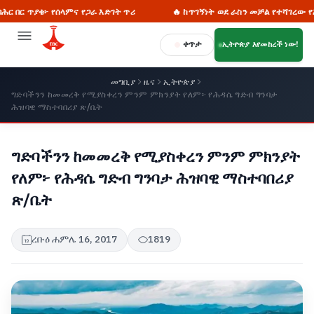
ጥያቄ፦ የሰላምና የጋራ እድገት ጥሪ
🔥 ከጥገኝነት ወደ ራስን መቻል የተሻገረው የኢትዮጵያ 
ቀጥታ
ኢትዮጵያ እየመከረች ነው!
መግቢያ
ዜና
ኢትዮጵያ
ግድባችንን ከመመረቅ የሚያስቀረን ምንም ምክንያት የለም፦ የሕዳሴ ግድብ ግንባታ
ሕዝባዊ ማስተባበሪያ ጽ/ቤት
ግድባችንን ከመመረቅ የሚያስቀረን ምንም ምክንያት
የለም፦ የሕዳሴ ግድብ ግንባታ ሕዝባዊ ማስተባበሪያ
ጽ/ቤት
ረቡዕ ሐምሌ 16, 2017
1819