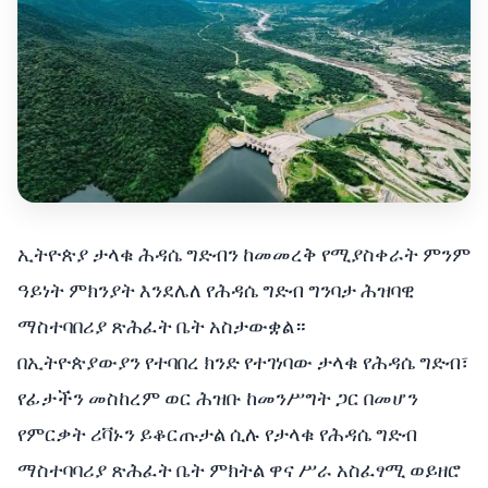
ኢትዮጵያ ታላቁ ሕዳሴ ግድብን ከመመረቅ የሚያስቀራት ምንም
ዓይነት ምክንያት እንደሌለ የሕዳሴ ግድብ ግንባታ ሕዝባዊ
ማስተባበሪያ ጽሕፈት ቤት አስታውቋል።
በኢትዮጵያውያን የተባበረ ክንድ የተገነባው ታላቁ የሕዳሴ ግድብ፣
የፊታችን መስከረም ወር ሕዝቡ ከመንሥግት ጋር በመሆን
የምርቃት ሪቫኑን ይቆርጡታል ሲሉ የታላቁ የሕዳሴ ግድብ
ማስተባባሪያ ጽሕፈት ቤት ምክትል ዋና ሥራ አስፈፃሚ ወይዘሮ