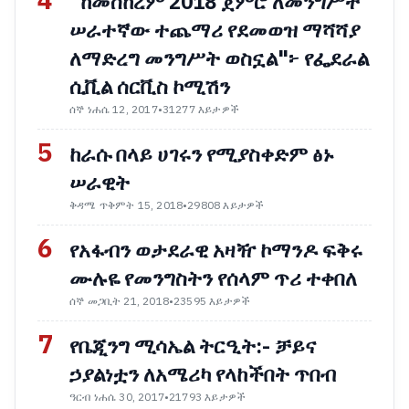
4
"ከመስከረም 2018 ጀምሮ ለመንግሥት
ሠራተኛው ተጨማሪ የደመወዝ ማሻሻያ
ለማድረግ መንግሥት ወስኗል"፦ የፌደራል
ሲቪል ሰርቪስ ኮሚሽን
ሰኞ ነሐሴ 12, 2017
•
31277 እይታዎች
5
ከራሱ በላይ ሀገሩን የሚያስቀድም ፅኑ
ሠራዊት
ቅዳሜ ጥቅምት 15, 2018
•
29808 እይታዎች
6
የአፋብን ወታደራዊ አዛዥ ኮማንዶ ፍቅሩ
ሙሉዬ የመንግስትን የሰላም ጥሪ ተቀበለ
ሰኞ መጋቢት 21, 2018
•
23595 እይታዎች
7
የቤጂንግ ሚሳኤል ትርዒት:- ቻይና
ኃያልነቷን ለአሜሪካ የላከችበት ጥበብ
ዓርብ ነሐሴ 30, 2017
•
21793 እይታዎች