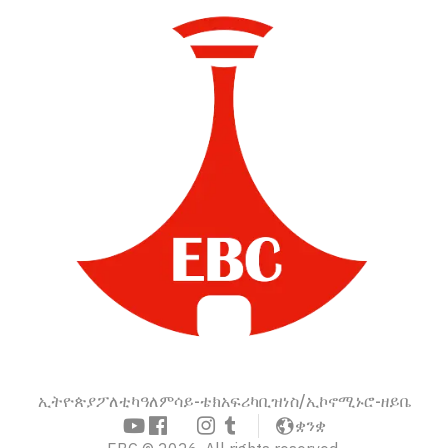
ኢትዮጵያ
ፖለቲካ
ዓለም
ሳይ-ቴክ
አፍሪካ
ቢዝነስ/ኢኮኖሚ
ኑሮ-ዘይቤ
ቋንቋ