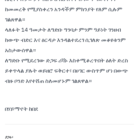
ከመመረቅ የሚያስቀረን አንዳችም ምክንያት የለም ሲሉም
ገልጸዋል።
ላለፉት 14 ዓመታት ለግድቡ ግንባታ ምንም ዓይነት ገንዘብ
ከውጭ ብድር እና ዕርዳታ እንዳልተደረገ ሲገለጽ መቆዩቱንም
አስታውሰዋል።
ለግድቡ የሚደረገው ድጋፍ ሪቫኑ እስቀሚቆረጥበት ዕለት ድረስ
ይቀጥላል ያሉት ወይዘሮ ፍቅርተ፣ በሀገር ውስጥም ሆነ በውጭ
ብዙ ቦንድ እየተሸጠ ስለመሆኑም ገልጸዋል።
በሃይማኖት ከበደ
ያጋሩ፡