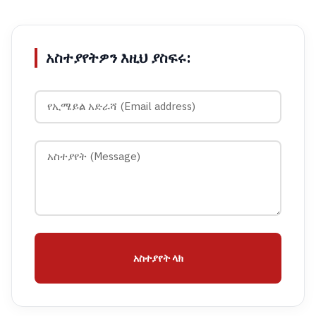
አስተያየትዎን እዚህ ያስፍሩ:
አስተያየት ላክ