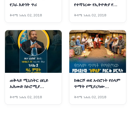
የጋራ እድገት ጥሪ
የተሻገረው የኢትዮጵያ የጤና
ጉዞ
ቅዳሜ ነሐሴ 02, 2018
ቅዳሜ ነሐሴ 02, 2018
ጠቅላይ ሚኒስትር ዐቢይ
ከቁርሾ ወደ አብሮነት የሰላም
አሕመድ ከኦሮሚያ
ጥማት የሚያረካው
ብሮድካስቲንግ ኔትዎርክ
የወላይታው "አዋሲያ" የዕርቅ
ቅዳሜ ነሐሴ 02, 2018
ቅዳሜ ነሐሴ 02, 2018
(OBN) ጋር ያደረጉት ቆይታ
ሥርዓት
ክፍል 2