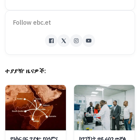
Follow ebc.et
ተያያዥ ዜናዎች:
የባሕር በር ጥያቄ፦ የሰላምና
ከጥገኝነት ወደ ራስን መቻል