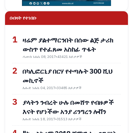
በብዛት የተነበቡ
1
ዛሬም ያልተማርንበት በሰው ልጅ ታሪክ
ውስጥ የተፈጸመ አስከፊ ጥፋት
ሓሙስ ነሐሴ 08, 2017
•
43421 እይታዎች
2
በካሊፎርኒያ በርሃ የተጣሉት 300 ሺህ
መኪኖች
እሑድ ነሐሴ 04, 2017
•
33485 እይታዎች
3
ያላትን ንብረት ሁሉ በመሸጥ የብዙዎች
እናት የሆነችው አንያ ሪንግረን ሎቨን
እሑድ ነሐሴ 18, 2017
•
31513 እይታዎች