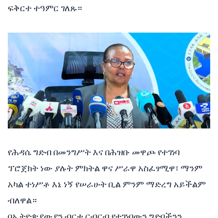
ፍቅርተ ተዓምር ገለጹ።
የሕዳሴ ግድብ በመንግሥት እና በሕዝቡ መዋጮ የተገነባ
ፕሮጀክት ነው ያሉት ምክትል ዋና ሥራዋ አስፈፃሚዋ፣ ማንም
አካል ተነሥቶ እኔ ነኝ የሠራሁት ቢል ምንም ማድረግ አይችልም
ብለዋል።
በኢትዮጵያውያን ብርቱ ርብርብ የተገነባውን ግድባችንን