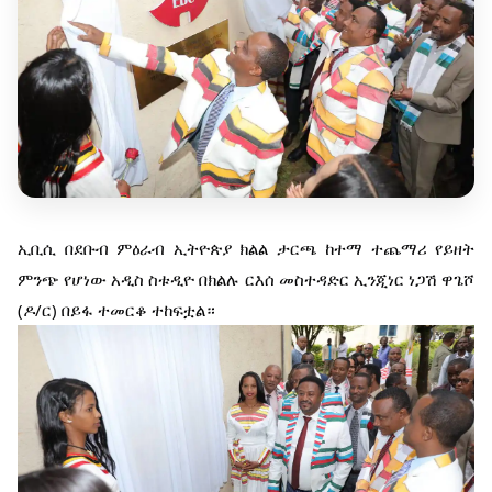
ኢቢሲ በደቡብ ምዕራብ ኢትዮጵያ ክልል ታርጫ ከተማ ተጨማሪ የይዘት
ምንጭ የሆነው አዲስ ስቱዲዮ በክልሉ ርእሰ መስተዳድር ኢንጂነር ነጋሽ ዋጌሾ
(ዶ/ር) በይፋ ተመርቆ ተከፍቷል።