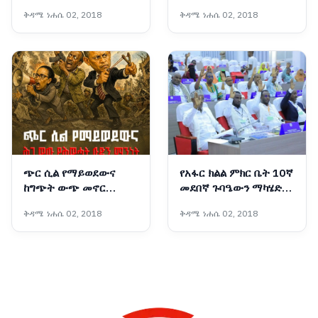
የሱፍ ምርት በኩታ ገጠም
ቅዳሜ ነሐሴ 02, 2018
ቅዳሜ ነሐሴ 02, 2018
እየለማ ነው
ጭር ሲል የማይወደውና
የአፋር ክልል ምክር ቤት 10ኛ
ከግጭት ውጭ መኖር
መደበኛ ጉባዔውን ማካሄድ
የማይችለው ሕገ ወጡ
ጀመረ
ቅዳሜ ነሐሴ 02, 2018
ቅዳሜ ነሐሴ 02, 2018
የሕወሓት ቡድን ማንነት