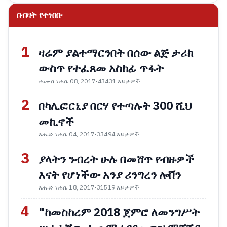
በብዛት የተነበቡ
1
ዛሬም ያልተማርንበት በሰው ልጅ ታሪክ
ውስጥ የተፈጸመ አስከፊ ጥፋት
ሓሙስ ነሐሴ 08, 2017
•
43431 እይታዎች
2
በካሊፎርኒያ በርሃ የተጣሉት 300 ሺህ
መኪኖች
እሑድ ነሐሴ 04, 2017
•
33494 እይታዎች
3
ያላትን ንብረት ሁሉ በመሸጥ የብዙዎች
እናት የሆነችው አንያ ሪንግረን ሎቨን
እሑድ ነሐሴ 18, 2017
•
31519 እይታዎች
4
"ከመስከረም 2018 ጀምሮ ለመንግሥት