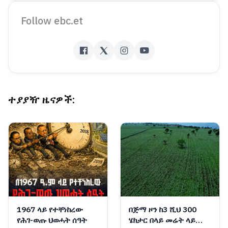
Follow ebc.et
ተያያዥ ዜናዎች:
1967 ላይ የተቸነከረው
በጅማ ዞን ከ3 ሺህ 300
የሕገ-ወጡ ህወሓት ሰዓት
ሄክታር በላይ መሬት ላይ