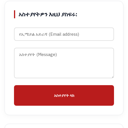
አስተያየትዎን እዚህ ያስፍሩ:
አስተያየት ላክ