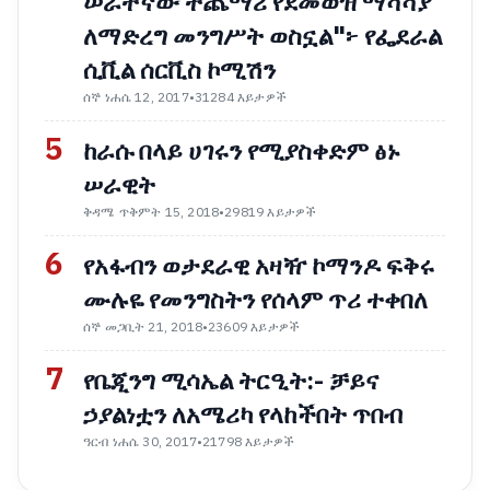
ሠራተኛው ተጨማሪ የደመወዝ ማሻሻያ
ለማድረግ መንግሥት ወስኗል"፦ የፌደራል
ሲቪል ሰርቪስ ኮሚሽን
ሰኞ ነሐሴ 12, 2017
•
31284 እይታዎች
5
ከራሱ በላይ ሀገሩን የሚያስቀድም ፅኑ
ሠራዊት
ቅዳሜ ጥቅምት 15, 2018
•
29819 እይታዎች
6
የአፋብን ወታደራዊ አዛዥ ኮማንዶ ፍቅሩ
ሙሉዬ የመንግስትን የሰላም ጥሪ ተቀበለ
ሰኞ መጋቢት 21, 2018
•
23609 እይታዎች
7
የቤጂንግ ሚሳኤል ትርዒት:- ቻይና
ኃያልነቷን ለአሜሪካ የላከችበት ጥበብ
ዓርብ ነሐሴ 30, 2017
•
21798 እይታዎች