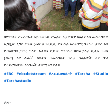
በምርቃት ስነ-ስርአቱ ላይ የደቡብ ምዕራብ ኢትዮጵያ ክልል ርእሰ መስተዳድር
ኢንጂነር ነጋሽ ዋጌሾ (ዶ/ር)፣ የኢቢሲ ዋና ስራ አስፈፃሚ ጌትነት ታደሰ እና
የብልጽግና ፓርቲ ዓለም አቀፍና የህዝብ ግንኙነት ዘርፍ ኃላፊ ቢቂላ ሁሪሳ
(ዶ/ር) እና ሌሎች ከፍተኛ የመንግስት የስራ ኃላፊዎች እና ጥሪ
የተደረገላቸው እንግዶች ታዳሚ ሆነዋል።
#EBC
#ebcdotstream
#ኢቢሲወደይዘት
#Tarcha
#Studio
#Tarchastudio
ያጋሩ፡