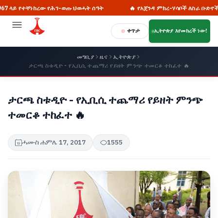
 የተቸነከረው የሕገ-ወጡ ህወሓት ሰዓት
🔥 የአጀንዳ ምክረ-ሃሳቦች ለስራ ቡድኖች መቅረብ
ቀጥታ
ኢትዮጵያ እየመከረች ነው!
መግቢያ
ዜና
ኢትዮጵያ
ታርጫ ስቱዲዮ - የኢቢሲ ተጨማሪ የይዘት ምንጭ ተመርቆ ተከፈተ 🔥
ታርጫ ስቱዲዮ - የኢቢሲ ተጨማሪ የይዘት ምንጭ
ተመርቆ ተከፈተ 🔥
ሓሙስ ሐምሌ 17, 2017
1555