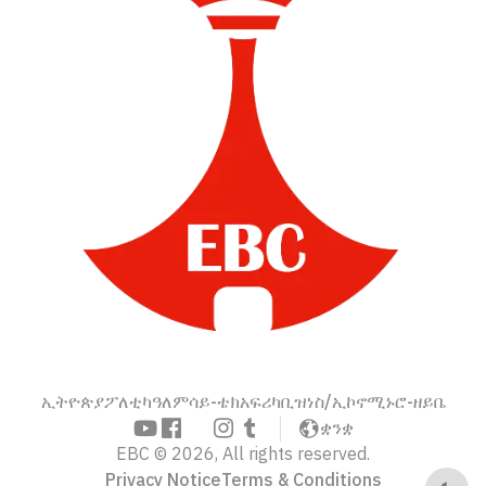
ኢትዮጵያ
ፖለቲካ
ዓለም
ሳይ-ቴክ
አፍሪካ
ቢዝነስ/ኢኮኖሚ
ኑሮ-ዘይቤ
ቋንቋ
EBC © 2026, All rights reserved.
Privacy Notice
Terms & Conditions