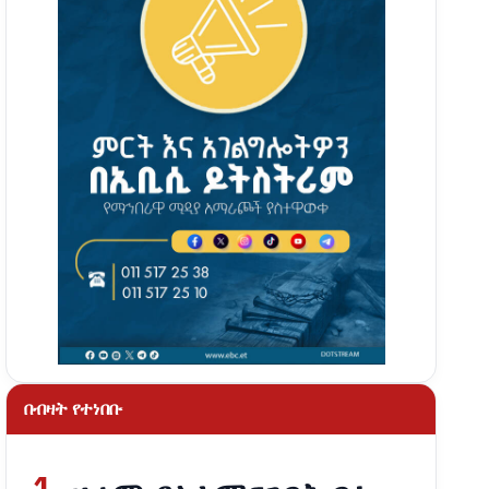
በብዛት የተነበቡ