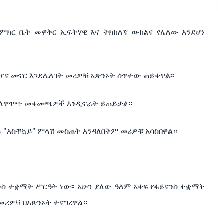
ምክር ቤት መዋቅር ኢፍትሃዊ እና ትክክለኛ ውክልና የሌለው እንደሆነ
 ሆና መኖር እንደሌለባት መሪዎቹ አጽንኦት ሰጥተው ጠይቀዋል፡፡
 ተለዋዋጭ መቀመጫዎች እንዲኖራት ይጠይቃል።
ይ "አስቸኳይ" ምላሽ መስጠት እንዳለበትም መሪዎቹ አሳስበዋል።
ንስ ተቋማት ሥርዓት ነው፡፡ አሁን ያለው ዓለም አቀፍ የፋይናንስ ተቋማት
መሪዎቹ በአጽንኦት ተናግረዋል።