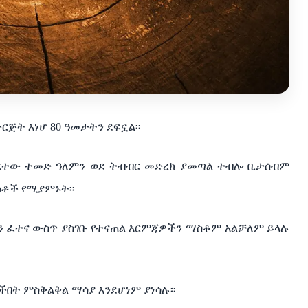
ጅት እነሆ 80 ዓመታትን ደፍኗል፡፡
ሰረተው ተመድ ዓለምን ወደ ትብብር መድረክ ያመጣል ተብሎ ቢታሰብም
ካቶች የሚያምኑት፡፡
ን ፈተና ውስጥ ያስገቡ የተናጠል እርምጃዎችን ማስቆም አልቻለም ይላሉ
ችበት ምስቅልቅል ማሳያ እንደሆነም ያነሳሉ፡፡