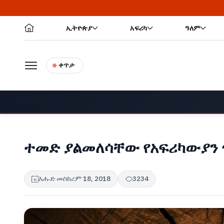
🔥 በሺ
ኢትዮጵያ
አፍሪካ
ዓለም
ቀጥታ
ተመድ ያልመለሳቸው የአፍሪካውያን
እሑድ መስከረም 18, 2018
3234