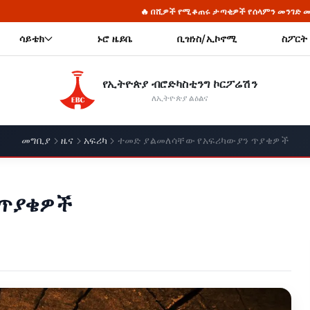
ዎች የሚቆጠሩ ታጣቂዎች የሰላምን መንገድ መርጠው ወደ ኅብረተሰቡ እየተቀላቀሉ ነው - ጠቅላይ ሚኒ
ሳይቴክ
ኑሮ ዜይቤ
ቢዝነስ/ኢኮኖሚ
ስፖርት
የኢትዮጵያ ብሮድካስቲንግ ኮርፖሬሽን
ለኢትዮጵያ ልዕልና
መግቢያ
ዜና
አፍሪካ
ተመድ ያልመለሳቸው የአፍሪካውያን ጥያቄዎች
 ጥያቄዎች