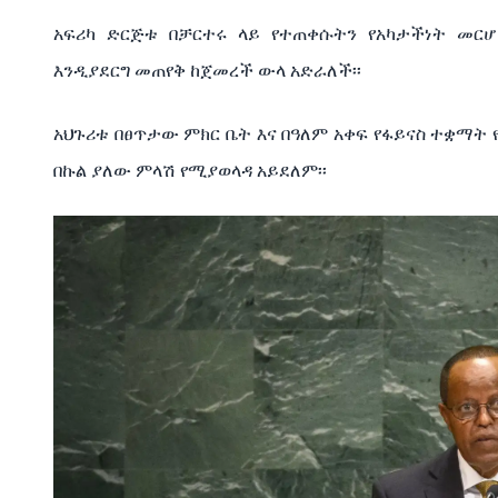
አፍሪካ ድርጅቱ በቻርተሩ ላይ የተጠቀሱትን የአካታችነት መር
እንዲያደርግ መጠየቅ ከጀመረች ውላ አድራለች፡፡
አህጉሪቱ በፀጥታው ምክር ቤት እና በዓለም አቀፍ የፋይናስ ተቋማት 
በኩል ያለው ምላሽ የሚያወላዳ አይደለም፡፡