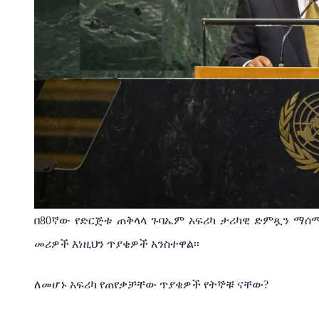
በ80ኛው የድርጅቱ ጠቅላላ ጉባኤም አፍሪካ ታሪካዊ ድምጿን ማሰ
መሪዎች እነዚህን ጥያቄዎች አንስተዋል፡፡
ለመሆኑ አፍሪካ የጠየቃቻቸው ጥያቄዎች የትኞቹ ናቸው?