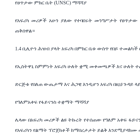
የፀጥታው ምክር ቤት (UNSC) ማሻሻያ
የአፍሪካ መሪዎች አሁን ያለው የተባበሩት መንግሥታት የፀጥታው 
ጠቅሰዋል።
1.4 ቢሊዮን ሕዝብ ያላት አፍሪካ በምክር ቤቱ ውስጥ የበይ ተመልካች
የኢስትዋኒ ስምምነት አፍሪካ ሁለት ቋሚ መቀመጫዎች እና ሁለት
ድርጅቱ የበለጠ ውጤታማ እና ሕጋዊ እንዲሆን አፍሪካ በዚህ ጉዳይ ላ
የዓለምአቀፍ የፋይናንስ ተቋማት ማሻሻያ
ሌላው በአፍሪካ መሪዎች ልዩ ትኩረት የተሰጠው የዓለም አቀፍ ፋይና
የአፍሪካን የልማት ፕሮጀክቶች ከማበረታታት ይልቅ እንደሚያዳክሙ 