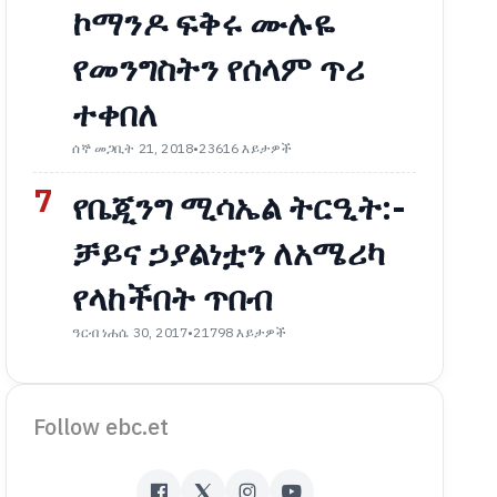
ኮማንዶ ፍቅሩ ሙሉዬ
የመንግስትን የሰላም ጥሪ
ተቀበለ
ሰኞ መጋቢት 21, 2018
•
23616 እይታዎች
7
የቤጂንግ ሚሳኤል ትርዒት:-
ቻይና ኃያልነቷን ለአሜሪካ
የላከችበት ጥበብ
ዓርብ ነሐሴ 30, 2017
•
21798 እይታዎች
Follow ebc.et