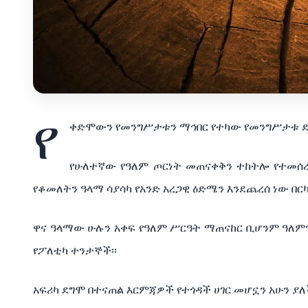
የ
ቀድሞውን የመንግሥታቱን ማኅበር የተካው የመንግሥታቱ ድር
የሁለተኛው የዓለም ጦርነት መጠናቀቅን ተከትሎ የተመ
የቆመለትን ዓላማ ሳያሳካ የአንድ አረጋዊ ዕድሜን እንደጨረሰ ነው በር
ዋና ዓላማው ሁሉን አቀፍ የዓለም ሥርዓት ማጠናከር ቢሆንም ዓለም
የፖለቲካ ተንታኞች፡፡
አፍሪካ ደግሞ በተናጠል እርምጃዎች የተጎዳች ሀገር መሆኗን አሁን ያለ