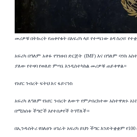
መሪዎቹ በትኩረት የጠቀየቁት በአፍሪካ ላይ የተጫነው ዕዳ ስረዛ፣ የ
አፍሪካ በዓለም አቀፉ የገንዘብ ድርጅት (IMF) እና በዓለም ባንክ
ያለው የተዛባ የወለድ ምጣኔ እንዲስተካከል መሪዎቹ ጠይቀዋል።
የአየር ንብረት ፍትህ እና ፋይናንስ
አፍሪካ ለዓለም የአየር ንብረት ለውጥ የምታበረክተው አስተዋጽኦ አነስ
በሚከሰቱ ችግሮች እየተሰቃየች ትገኛለች።
በኢንዱስትሪ የበለፀጉ ሀገራት አፍሪካ ይህን ችግር እንድትቋቋም የ100