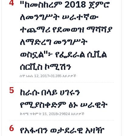
4
"ከመስከረም 2018 ጀምሮ
ለመንግሥት ሠራተኛው
ተጨማሪ የደመወዝ ማሻሻያ
ለማድረግ መንግሥት
ወስኗል"፦ የፌደራል ሲቪል
ሰርቪስ ኮሚሽን
ሰኞ ነሐሴ 12, 2017
•
31285 እይታዎች
5
ከራሱ በላይ ሀገሩን
የሚያስቀድም ፅኑ ሠራዊት
ቅዳሜ ጥቅምት 15, 2018
•
29824 እይታዎች
6
የአፋብን ወታደራዊ አዛዥ