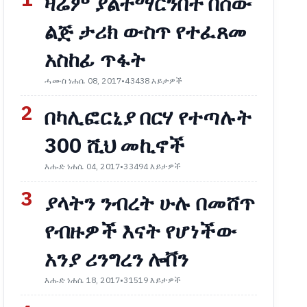
1
ዛሬም ያልተማርንበት በሰው
ልጅ ታሪክ ውስጥ የተፈጸመ
አስከፊ ጥፋት
ሓሙስ ነሐሴ 08, 2017
•
43438 እይታዎች
2
በካሊፎርኒያ በርሃ የተጣሉት
300 ሺህ መኪኖች
እሑድ ነሐሴ 04, 2017
•
33494 እይታዎች
3
ያላትን ንብረት ሁሉ በመሸጥ
የብዙዎች እናት የሆነችው
አንያ ሪንግረን ሎቨን
እሑድ ነሐሴ 18, 2017
•
31519 እይታዎች