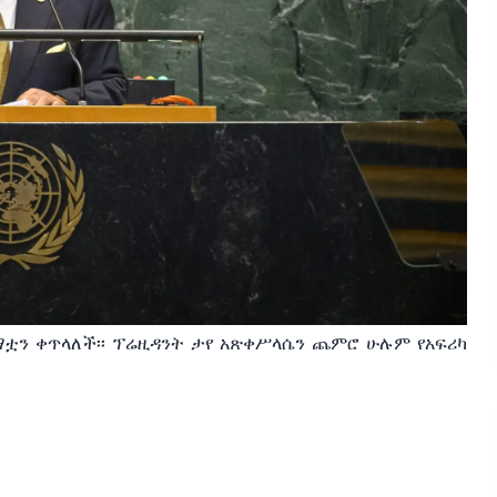
ማቷን ቀጥላለች፡፡ ፕሬዚዳንት ታየ አጽቀሥላሴን ጨምሮ ሁሉም የአፍሪካ