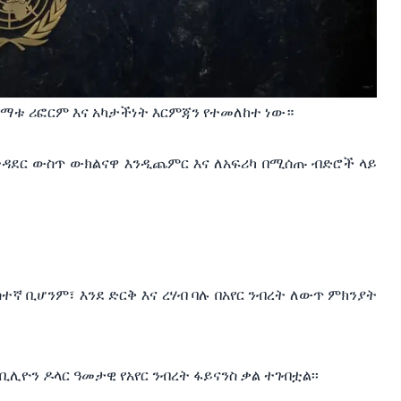
ተቋማቱ ሪፎርም እና አካታችነት እርምጃን የተመለከተ ነው።
 አስተዳደር ውስጥ ውክልናዋ እንዲጨምር እና ለአፍሪካ በሚሰጡ ብድሮች ላይ
ተኛ ቢሆንም፣ እንደ ድርቅ እና ረሃብ ባሉ በአየር ንብረት ለውጥ ምክንያት
 ቢሊዮን ዶላር ዓመታዊ የአየር ንብረት ፋይናንስ ቃል ተገብቷል፡፡