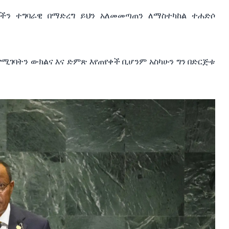
ሆችን ተግባራዊ በማድረግ ይህን አለመመጣጠን ለማስተካከል ተሐድሶ
የሚገባትን ውክልና እና ድምጽ እየጠየቀች ቢሆንም አስካሁን ግን በድርጅቱ