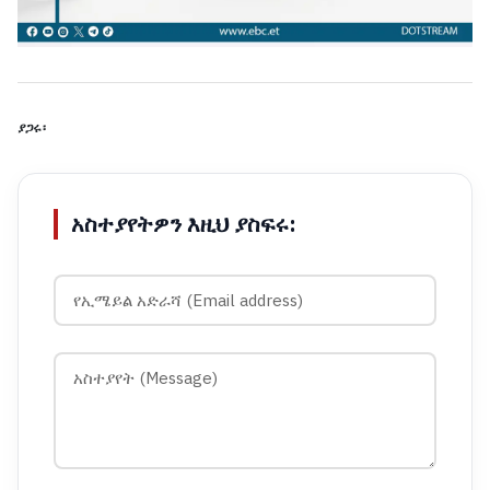
ያጋሩ፡
አስተያየትዎን እዚህ ያስፍሩ: