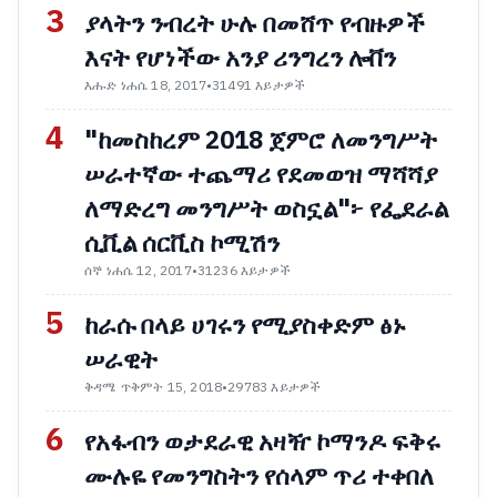
3
ያላትን ንብረት ሁሉ በመሸጥ የብዙዎች
እናት የሆነችው አንያ ሪንግረን ሎቨን
እሑድ ነሐሴ 18, 2017
•
31491 እይታዎች
4
"ከመስከረም 2018 ጀምሮ ለመንግሥት
ሠራተኛው ተጨማሪ የደመወዝ ማሻሻያ
ለማድረግ መንግሥት ወስኗል"፦ የፌደራል
ሲቪል ሰርቪስ ኮሚሽን
ሰኞ ነሐሴ 12, 2017
•
31236 እይታዎች
5
ከራሱ በላይ ሀገሩን የሚያስቀድም ፅኑ
ሠራዊት
ቅዳሜ ጥቅምት 15, 2018
•
29783 እይታዎች
6
የአፋብን ወታደራዊ አዛዥ ኮማንዶ ፍቅሩ
ሙሉዬ የመንግስትን የሰላም ጥሪ ተቀበለ