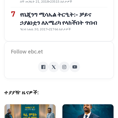
ሰኞ መጋቢት 21, 2018
•
23515 እይታዎች
7
የቤጂንግ ሚሳኤል ትርዒት:- ቻይና
ኃያልነቷን ለአሜሪካ የላከችበት ጥበብ
ዓርብ ነሐሴ 30, 2017
•
21766 እይታዎች
Follow ebc.et
ተያያዥ ዜናዎች: