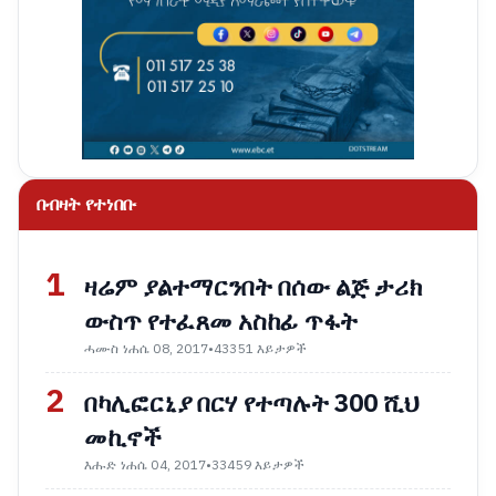
በብዛት የተነበቡ
1
ዛሬም ያልተማርንበት በሰው ልጅ ታሪክ
ውስጥ የተፈጸመ አስከፊ ጥፋት
ሓሙስ ነሐሴ 08, 2017
•
43351 እይታዎች
2
በካሊፎርኒያ በርሃ የተጣሉት 300 ሺህ
መኪኖች
እሑድ ነሐሴ 04, 2017
•
33459 እይታዎች