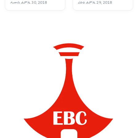
ሓሙስ ሐምሌ 30, 2018
ረቡዕ ሐምሌ 29, 2018
በመቃኘት መልካም ጅማሮ
እንዳለ በእርግጠኝነት መናገር
ይቻላል።” ጠቅላይ ሚኒስትር
ዐቢይ አሕመድ (ዶ/ር)