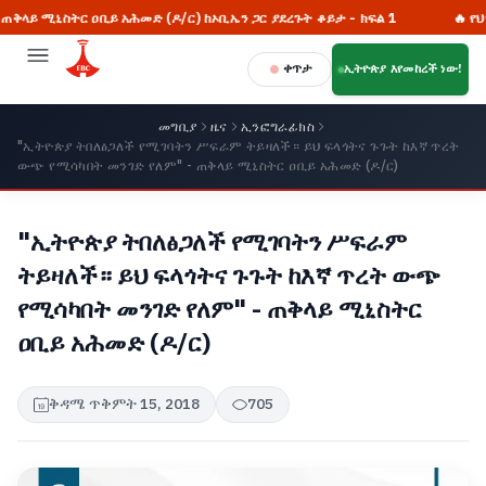
ሚኒስትር ዐቢይ አሕመድ (ዶ/ር) ከኦቢኤን ጋር ያደረጉት ቆይታ - ክፍል 1
🔥 የህንዱ '
ቀጥታ
ኢትዮጵያ እየመከረች ነው!
መግቢያ
ዜና
ኢንፎግራፊክስ
"ኢትዮጵያ ትበለፅጋለች የሚገባትን ሥፍራም ትይዛለች። ይህ ፍላጎትና ጉጉት ከእኛ ጥረት
ውጭ የሚሳካበት መንገድ የለም" - ጠቅላይ ሚኒስትር ዐቢይ አሕመድ (ዶ/ር)
"ኢትዮጵያ ትበለፅጋለች የሚገባትን ሥፍራም
ትይዛለች። ይህ ፍላጎትና ጉጉት ከእኛ ጥረት ውጭ
የሚሳካበት መንገድ የለም" - ጠቅላይ ሚኒስትር
ዐቢይ አሕመድ (ዶ/ር)
ቅዳሜ ጥቅምት 15, 2018
705