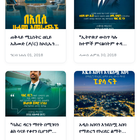
ጠቅላይ ሚኒስትር ዐቢይ
"ኢትዮጵያ ውስጥ ካሉ
አሕመድ (ዶ/ር) ከኦቢኤን
ከተሞች ምናልባትም ቀዳሚ
ጋር ያደረጉት ቆይታ - ክፍል 1
በሆነ ደረጃ የውስጥ ለውስጥ
ዓርብ ነሐሴ 01, 2018
ሓሙስ ሐምሌ 30, 2018
መንገድ በጥሩ ዲዛይን
ከተሠሩባቸው ከተሞች
መካከል ከፍተኛውን ስፍራ
የምትይዘው ባሕር ዳር ናት።"
- ጠቅላይ ሚኒስትር ዐቢይ
አሕመድ
"ባሕር ዳርን ማየት በሚገባን
አዲስ አበባን እንደስሟ አበባ
ልክ ሳናይ የቆየን ቢሆንም
የማድረግ የኮሪደር ልማት
አሁን ታሪካችንን መለስ ብለን
ሥራ ወሳኝ ማሳያ፦ ፒያሳ