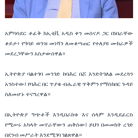
አምባሳደር ቶፊቅ ከኢቲቪ አዲስ ቀን መሰናዶ ጋር በነበራቸው
ቆይታ፥ የዓባይ ወንዝ መነሻን ለመቆጣጠር የተለያዩ ሙከራዎች
መደረጋቸውን አስታውሰዋል።
ኢትዮጵያ ባልተገባ መንገድ ከባሕር በሯ እንድትገለል መደረጓን
አንስተው፤ የባሕር በር ጥያቄ ብሔራዊ ጥቅምን የማስከበር ጉዳይ
ስለመሆኑ ተናግረዋል።
በኢትዮጵያ ግጭቶች እንዲበራከቱ እና ሰላም እንዲደፈርስ
የሚሠሩ አካላት መኖራቸውን ጠቅሰው፤ ይህን በመመከት ረገድ
በደንብ መሥራት እንደሚገባ ገልጸዋል።