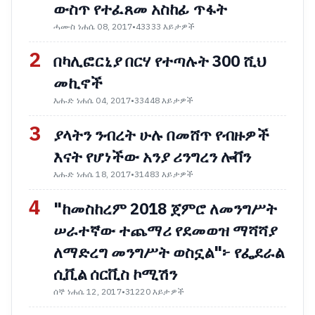
ውስጥ የተፈጸመ አስከፊ ጥፋት
ሓሙስ ነሐሴ 08, 2017
•
43333 እይታዎች
2
በካሊፎርኒያ በርሃ የተጣሉት 300 ሺህ
መኪኖች
እሑድ ነሐሴ 04, 2017
•
33448 እይታዎች
3
ያላትን ንብረት ሁሉ በመሸጥ የብዙዎች
እናት የሆነችው አንያ ሪንግረን ሎቨን
እሑድ ነሐሴ 18, 2017
•
31483 እይታዎች
4
"ከመስከረም 2018 ጀምሮ ለመንግሥት
ሠራተኛው ተጨማሪ የደመወዝ ማሻሻያ
ለማድረግ መንግሥት ወስኗል"፦ የፌደራል
ሲቪል ሰርቪስ ኮሚሽን
ሰኞ ነሐሴ 12, 2017
•
31220 እይታዎች