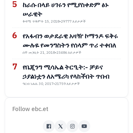
5
ከራሱ በላይ ሀገሩን የሚያስቀድም ፅኑ
ሠራዊት
ቅዳሜ ጥቅምት 15, 2018
•
29777 እይታዎች
6
የአፋብን ወታደራዊ አዛዥ ኮማንዶ ፍቅሩ
ሙሉዬ የመንግስትን የሰላም ጥሪ ተቀበለ
ሰኞ መጋቢት 21, 2018
•
23486 እይታዎች
7
የቤጂንግ ሚሳኤል ትርዒት:- ቻይና
ኃያልነቷን ለአሜሪካ የላከችበት ጥበብ
ዓርብ ነሐሴ 30, 2017
•
21759 እይታዎች
Follow ebc.et