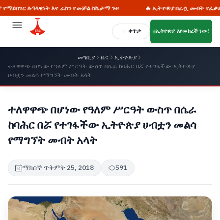
ዓላዊነት እና ራስን የመቻል ስኬታማ ጉዞ
🔥 ኢትዮጵያ በራሷ መብት የፈቃድ ጠያቂነት ታ
ቀጥታ
ኢትዮጵያ እየመከረች ነው!
መግቢያ
ዜና
ኢትዮጵያ
ተለዋዋጭ በሆነው የዓለም ሥርዓት ውስጥ በሴራ ከባሕር በሯ የተገፋችው ኢትዮጵያ
ሀብቷን መልሳ የማግኘት መብት አላት
ተለዋዋጭ በሆነው የዓለም ሥርዓት ውስጥ በሴራ
ከባሕር በሯ የተገፋችው ኢትዮጵያ ሀብቷን መልሳ
የማግኘት መብት አላት
ማክሰኞ ጥቅምት 25, 2018
591