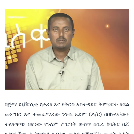
በጅማ ዩኒቨርሲቲ የታሪክ እና የቅርስ አስተዳደር ትምህርት ክፍል
መምህር እና ተመራማሪው ንጉሴ አደም (ዶ/ር) በበኩላቸው፥
ተለዋዋጭ በሆነው የዓለም ሥርዓት ውስጥ በሴራ ከባሕር በሯ
የተገፋችው ኢትዮጵያ ሀብቷን መልሳ የማግኘት መብት አላት