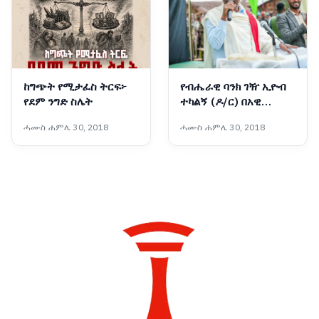
ከግጭት የሚታፈስ ትርፍ፦
የብሔራዊ ባንክ ገዥ ኢዮብ
የደም ንግድ ስሌት
ተካልኝ (ዶ/ር) በአዊ
ብሔረሰብ አስተዳደር ዞን
ሓሙስ ሐምሌ 30, 2018
ሓሙስ ሐምሌ 30, 2018
የገጠር ኮሪደር ልማት ሥራን
አስጀመሩ