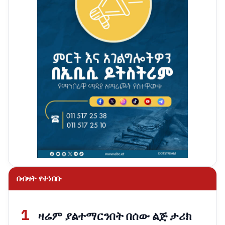
በብዛት የተነበቡ
1
ዛሬም ያልተማርንበት በሰው ልጅ ታሪክ