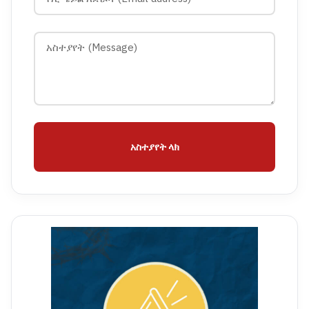
አስተያየት ላክ