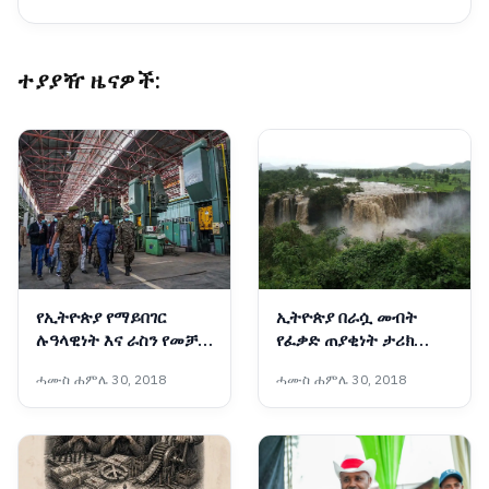
ተያያዥ ዜናዎች:
የኢትዮጵያ የማይበገር
ኢትዮጵያ በራሷ መብት
ሉዓላዊነት እና ራስን የመቻል
የፈቃድ ጠያቂነት ታሪክ
ስኬታማ ጉዞ
የላትም
ሓሙስ ሐምሌ 30, 2018
ሓሙስ ሐምሌ 30, 2018