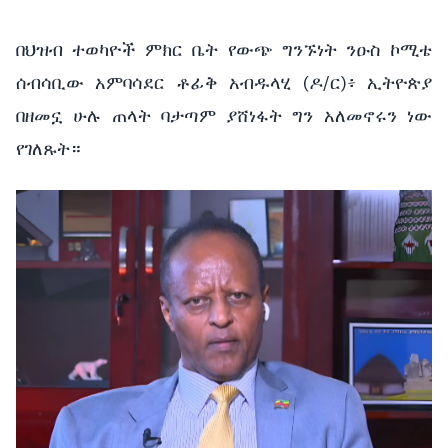
በህዝብ ተወካዮች ምክር ቤት የውጭ ግንኙነት ንዑስ ኮሚቴ
ሰብሳቢው አምባሳደር ቶፊቅ አብዱላሂ (ዶ/ር)፥ ኢትዮጵያ
በዘመኗ ሁሉ ጠላት ባታጣም ያሸነፋት ግን አለመኖሩን ነው
የገለጹት።