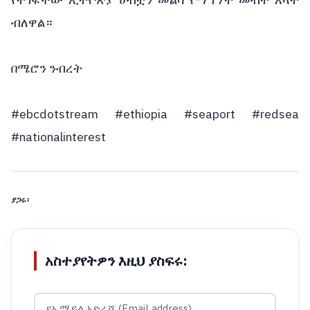
ብለዋል።
በሜሮን ንብረት
#ebcdotstream
#ethiopia
#seaport
#redsea
#nationalinterest
ያጋሩ፡
አስተያየትዎን እዚህ ያስፍሩ: