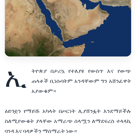
ኢ
ትዮጵያ በታሪኳ የተለያዩ የውስጥ እና የውጭ
ጠላቶች ቢነሱባትም አንዳቸውም ግን አሸንፈዋት
አያውቁም።
ዕድገቷን የማይሹ አካላት በጦርነት ሊያሸንፏት እንደማይችሉ
ስለሚያውቁት ያላቸው አማራጭ ሰላሟን ለማደፍረስ ተላላኪ
ባንዳ እና ባዳዎችን ማሰማራት ነው።