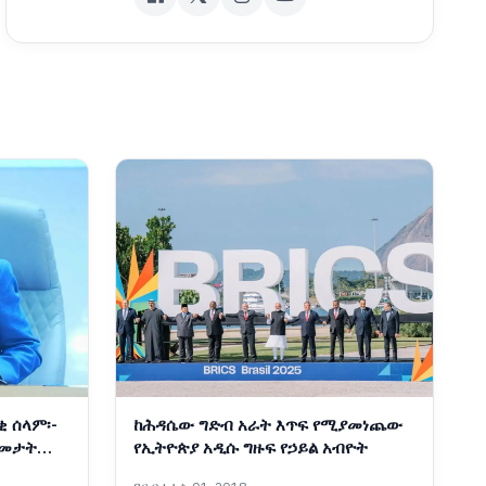
ቂ ሰላም፡-
ከሕዳሴው ግድብ አራት እጥፍ የሚያመነጨው
ዓመታት
የኢትዮጵያ አዲሱ ግዙፍ የኃይል አብዮት