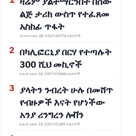
1
ዛሬም ያልተማርንበት በሰው
ልጅ ታሪክ ውስጥ የተፈጸመ
አስከፊ ጥፋት
ሓሙስ ነሐሴ 08, 2017
•
43376 እይታዎች
2
በካሊፎርኒያ በርሃ የተጣሉት
300 ሺህ መኪኖች
እሑድ ነሐሴ 04, 2017
•
33468 እይታዎች
3
ያላትን ንብረት ሁሉ በመሸጥ
የብዙዎች እናት የሆነችው
አንያ ሪንግረን ሎቨን
እሑድ ነሐሴ 18, 2017
•
31497 እይታዎች