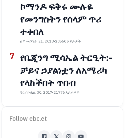
ኮማንዶ ፍቅሩ ሙሉዬ
የመንግስትን የሰላም ጥሪ
ተቀበለ
ሰኞ መጋቢት 21, 2018
•
23550 እይታዎች
7
የቤጂንግ ሚሳኤል ትርዒት:-
ቻይና ኃያልነቷን ለአሜሪካ
የላከችበት ጥበብ
ዓርብ ነሐሴ 30, 2017
•
21776 እይታዎች
Follow ebc.et