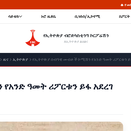
🔥 የመከላከያ ሠራዊት ፋውንዴ
ሳይቴክ
ኑሮ ዜይቤ
ቢዝነስ/ኢኮኖሚ
ስፖርት
የኢትዮጵያ ብሮድካስቲንግ ኮርፖሬሽን
ለኢትዮጵያ ልዕልና
ዜና
ኢትዮጵያ
የኢትዮጵያ ሰብዓዊ መብቶች ኮሚሽን የአንድ ዓመት ሪፖርቱን ይ
የአንድ ዓመት ሪፖርቱን ይፋ አደረገ