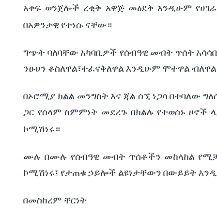
አ
ቀፍ
ወንጀሎች
ረቂቅ
አዋጅ
መፅደቅ
እንዲሁም
የሀገ
በአዎንታዊ
የተነሱ
ናቸው።
ግጭት
ባለባቸው
አካባቢዎች
የሰብዓዊ
መብት
ጥሰት
አሳሳ
ንፁሀን
ቆስለዋል፣ተፈናቅለዋል
እንዲሁም
ሞተዋል
ብለዋል
በኦሮሚያ
ክልል
መንግስት
እና
ጃል
ሰኚ
ነጋሳ
በተባለው
ግለ
ጋር
የሰላም
ስምምነት
መደረጉ
በክልሉ
የተወሰኑ
ዞኖች
ላ
ኮሚሽነሩ።
ሙሉ
በሙሉ
የሰብዓዊ
መብት
ጥሰቶችን
መከላከል
የሚ
ኮሚሽነሩ፤
የታጠቁ
ኃይሎች
ልዩነታቸውን
በውይይት
እን
በመስከረም ቸርነት