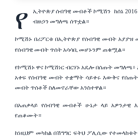
የ
ኢትዮጵያ
ሰብዓዊ
መብቶች
ኮሚሽን
ከሰኔ
201
ብዙኃን
መግለጫ
ሰጥቷል
።
ኮሚሽኑ
በሪፖርቱ
በኢትዮጵያ
የሰብዓዊ
መብት
አያያዝ
የሰብዓዊ
መብት
ጥሰት
አሳሳቢ
መሆኑንም
ጠቁሟል።
የኮሚሽኑ
ዋና
ኮሚሽነር
ብርሃኑ
አዴሎ
በሰጡት መግለጫ፥
አቀፍ
የሰብዓዊ
መብት
ተቋማት
ሳይቀሩ
እውቅና
የሰጡት
መብት
ጥሰቶች
ስለመኖራቸው
አንስተዋል።
በአጠቃላይ
የሰብዓዊ
መብቶች
ሁኔታ
ላይ
አዎንታዊ
የጠቆሙት።
ከነዚህም
መካከል
በሽግግር
ፍትህ
ፖሊሲው
የተመላከቱት