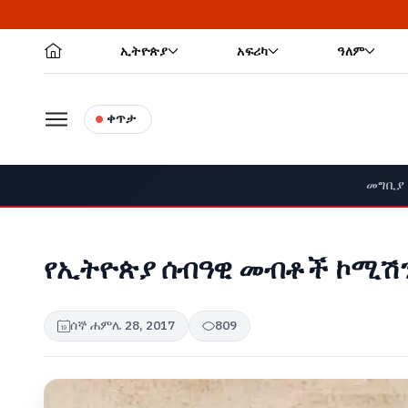
ኢትዮጵያ
አፍሪካ
ዓለም
ቀጥታ
መግቢያ
የኢትዮጵያ ሰብዓዊ መብቶች ኮሚሽን 
ሰኞ ሐምሌ 28, 2017
809