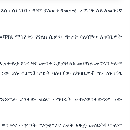
6
እስከ
ሰኔ
2017
ዓ/ም
ያለውን
ዓመታዊ
ሪፖርት
ላይ
ለመገናኛ
መሻሻል
ማሳየቱን
የገለጸ
ሲሆን፤
ግጭት
ባለባቸው
አካባቢዎች
ኢትዮጵያ
የሰብዓዊ
መብት
አያያዝ
ላይ
መሻሻል
መኖሩን
ዓለም
ነው
ያሉ
ሲሆን፤
ግጭት
ባለባቸው
አካባቢዎች
ግን
የሰብዓዊ
እንድምታ
ያላቸው
ቁልፍ
ተግባራት
መከናወናቸውንም
ነው
ዋና
ዋና
ተቋማት
ማቋቋሚያ
ረቂቅ
አዋጅ
መፅደቅ፤
የዓለም