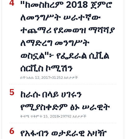
4
"ከመስከረም 2018 ጀምሮ
ለመንግሥት ሠራተኛው
ተጨማሪ የደመወዝ ማሻሻያ
ለማድረግ መንግሥት
ወስኗል"፦ የፌደራል ሲቪል
ሰርቪስ ኮሚሽን
ሰኞ ነሐሴ 12, 2017
•
31252 እይታዎች
5
ከራሱ በላይ ሀገሩን
የሚያስቀድም ፅኑ ሠራዊት
ቅዳሜ ጥቅምት 15, 2018
•
29792 እይታዎች
6
የአፋብን ወታደራዊ አዛዥ