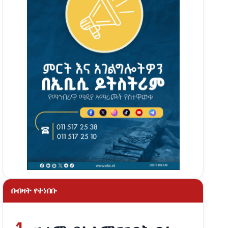
በብዛት የተነበቡ