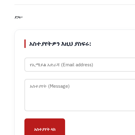
ያጋሩ፡
አስተያየትዎን እዚህ ያስፍሩ:
አስተያየት ላክ