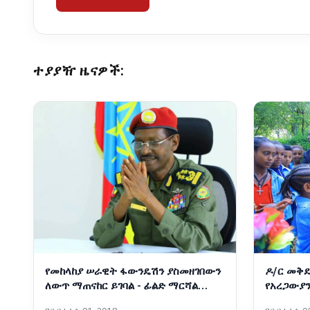
ተያያዥ ዜናዎች:
የመከላከያ ሠራዊት ፋውንዴሽን ያስመዘገበውን
ዶ/ር መቅደ
ለውጥ ማጠናከር ይገባል - ፊልድ ማርሻል
የአረጋውያን
ብርሃኑ ጁላ
አስጀመሩ