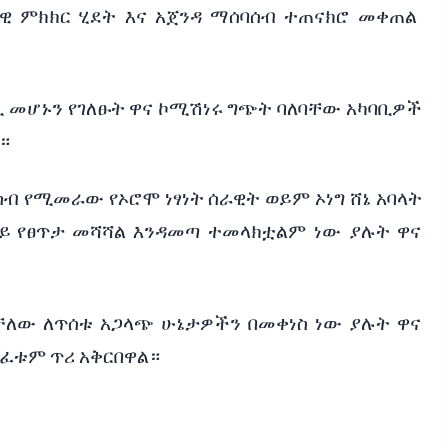
ራዊ
ምክክር
ሂደት
እና
አጀንዳ
ማሰባሰብ
ተጠናክሮ
መቀጠል
ቢ
መሆኑን
የገለፁት
ዋና
ኮሚሽነሩ
ግጭት
ባለባቸው
አካባቢዎች
።
ሰብ
የሚመራው
የኦሮሞ
ነፃነት
ሰራዊት
ወይም
ኦነግ
ሸኔ
አባላት
ይ
የፀጥታ
መሻሻል
እንዳመጣ
ተመላክቷልም ነው ያሉት ዋና
ቻለው
ለጥሰቱ
አጋላጭ
ሁኔታዎችን
በመቀነስ
ነው
ያሉት
ዋና
ዲፈቱም
ጥሪ
አቅርበዋል።