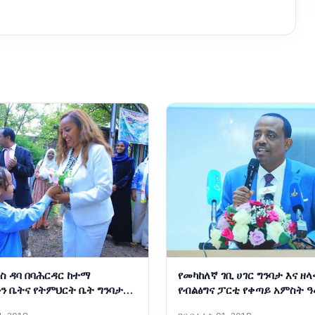
ስ ዳባ በባሕርዳር ከተማ
የመካከለኛ ገቢ ሀገር ግንባታ እና ዘላ
ን ቤትና የትምህርት ቤት ግንባታ
የብልፅግና ፓርቲ የቀጣይ አምስት 
ስትራቴጂካዊ አቅጣጫዎች