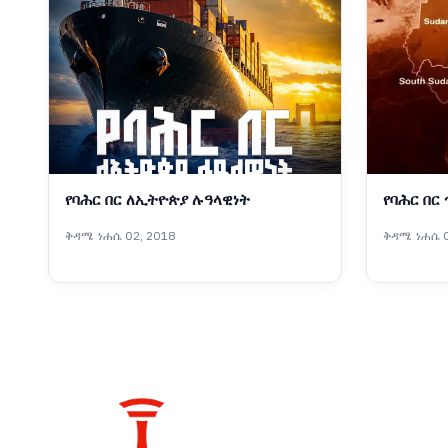
የባሕር በር ለኢትዮጵያ ሉዓላዊነት
የባሕር በር
ቅዳሜ ነሐሴ 02, 2018
ቅዳሜ ነሐሴ 0