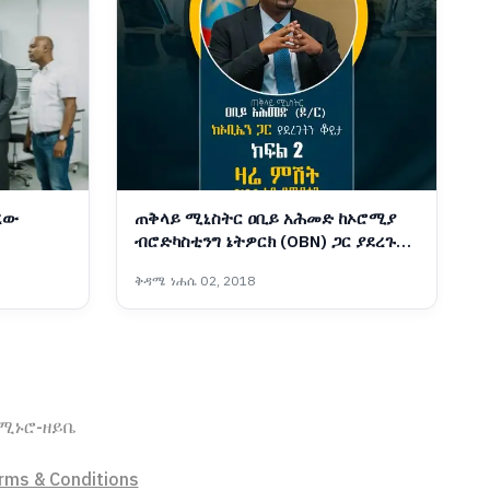
ረው
ጠቅላይ ሚኒስትር ዐቢይ አሕመድ ከኦሮሚያ
ብሮድካስቲንግ ኔትዎርክ (OBN) ጋር ያደረጉት
ቆይታ ክፍል 2
ቅዳሜ ነሐሴ 02, 2018
ኖሚ
ኑሮ-ዘይቤ
rms & Conditions