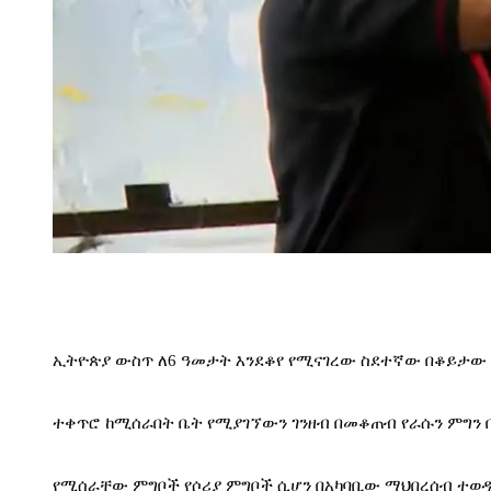
ኢትዮጵያ ውስጥ ለ6 ዓመታት እንደቆየ የሚናገረው ስደተኛው በቆይታው 
ተቀጥሮ ከሚሰራበት ቤት የሚያገኘውን ገንዘብ በመቆጠብ የራሱን ምግን ቤ
የሚሰራቸው ምግቦች የሶሪያ ምግቦች ሲሆን በአካባቢው ማህበረሰብ ተወ