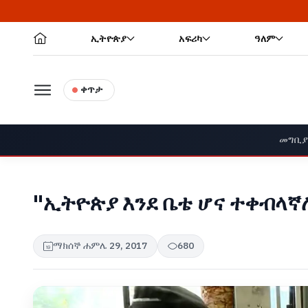
ኢትዮጵያ
አፍሪካ
ዓለም
ቀጥታ
መግቢ
"ኢትዮጵያ እንደ ቤቴ ሆና ተቀብላኛ
ማክሰኞ ሐምሌ 29, 2017
680