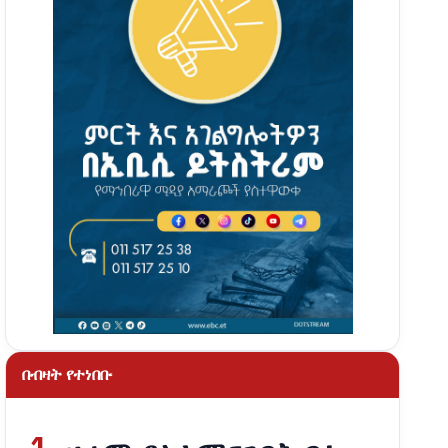
በብዛት የተነበቡ