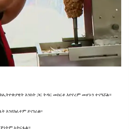
ከኢትዮጵያዊት እንስት ጋር ትዳር መስርቶ እየኖረም መሆኑን ተናግሯል።
ት እንደከፈተም ይናገራል፡፡
ዳጅነትም አትርፏል።