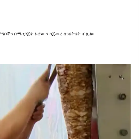
 ምግቦችን በማዘጋጀት ኑሮውን ከጀመረ ሰንበትበት ብሏል፡፡