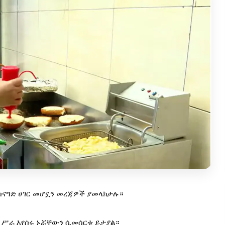
ስናግድ ሀገር መሆኗን መረጃዎች ያመላክታሉ።
ኋላ ሥራ እየሰሩ ኑሯቸውን ሲመሰርቱ ይታያል።