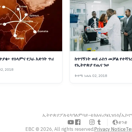
 ጥያቄ፦ የሰላምና የጋራ እድገት ጥሪ
ከጥገኝነት ወደ ራስን መቻል የተሻገ
የኢትዮጵያ የጤና ጉዞ
2, 2018
ቅዳሜ ነሐሴ 02, 2018
ኢትዮጵያ
ፖለቲካ
ዓለም
ሳይ-ቴክ
አፍሪካ
ቢዝነስ/ኢኮ
ቋንቋ
EBC © 2026, All rights reserved.
Privacy Notice
Te