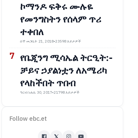
ኮማንዶ ፍቅሩ ሙሉዬ
የመንግስትን የሰላም ጥሪ
ተቀበለ
ሰኞ መጋቢት 21, 2018
•
23598 እይታዎች
7
የቤጂንግ ሚሳኤል ትርዒት:-
ቻይና ኃያልነቷን ለአሜሪካ
የላከችበት ጥበብ
ዓርብ ነሐሴ 30, 2017
•
21798 እይታዎች
Follow ebc.et