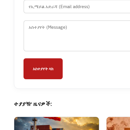
አስተያየት ላክ
ተያያዥ ዜናዎች: