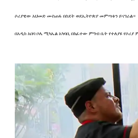
ሶሪያዊው አህመድ ሙስጠፋ በስደት ወደኢትዮጵያ መምጣቱን ይናገራል።
በአዲስ አበባ ቦሌ ሚካኤል አካባቢ በከፈተው ምግብ ቤት የተለያዩ የሶሪያ