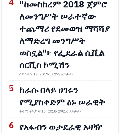
4
"ከመስከረም 2018 ጀምሮ
ለመንግሥት ሠራተኛው
ተጨማሪ የደመወዝ ማሻሻያ
ለማድረግ መንግሥት
ወስኗል"፦ የፌደራል ሲቪል
ሰርቪስ ኮሚሽን
ሰኞ ነሐሴ 12, 2017
•
31279 እይታዎች
5
ከራሱ በላይ ሀገሩን
የሚያስቀድም ፅኑ ሠራዊት
ቅዳሜ ጥቅምት 15, 2018
•
29816 እይታዎች
6
የአፋብን ወታደራዊ አዛዥ