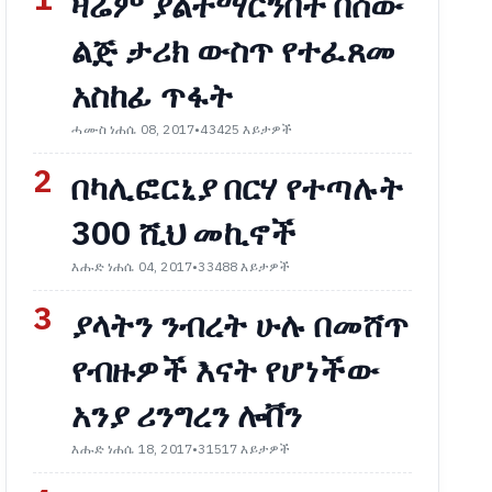
1
ዛሬም ያልተማርንበት በሰው
ልጅ ታሪክ ውስጥ የተፈጸመ
አስከፊ ጥፋት
ሓሙስ ነሐሴ 08, 2017
•
43425 እይታዎች
2
በካሊፎርኒያ በርሃ የተጣሉት
300 ሺህ መኪኖች
እሑድ ነሐሴ 04, 2017
•
33488 እይታዎች
3
ያላትን ንብረት ሁሉ በመሸጥ
የብዙዎች እናት የሆነችው
አንያ ሪንግረን ሎቨን
እሑድ ነሐሴ 18, 2017
•
31517 እይታዎች