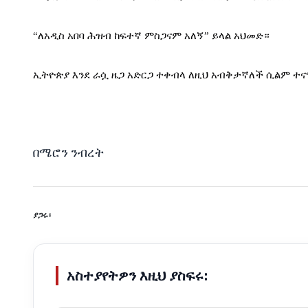
“ለአዲስ አበባ ሕዝብ ከፍተኛ ምስጋናም አለኝ” ይላል አህመድ።
ኢትዮጵያ እንደ ራሷ ዜጋ አድርጋ ተቀብላ ለዚህ አብቅታኛለች ሲልም ተናግ
በሜሮን ንብረት
ያጋሩ፡
አስተያየትዎን እዚህ ያስፍሩ: