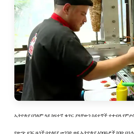
ኢትዮጵያ በዓለም ላይ ከፍተኛ ቁጥር ያላቸውን ስደተኞች ተቀብላ የምታ
የውጭ ሀገር ዜጎች በተለየያ መንገድ ወደ ኢትዮጵያ አካባቢዎች ከገቡ በ