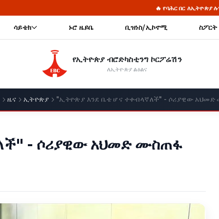
🔥 የባሕር በር ለኢትዮጵያ ሉዓላዊነት
🔥 የባ
ሳይቴክ
ኑሮ ዜይቤ
ቢዝነስ/ኢኮኖሚ
ስፖርት
የኢትዮጵያ ብሮድካስቲንግ ኮርፖሬሽን
ለኢትዮጵያ ልዕልና
ያ
ዜና
ኢትዮጵያ
"ኢትዮጵያ እንደ ቤቴ ሆና ተቀብላኛለች" - ሶሪያዊው አህመድ
ለች" - ሶሪያዊው አህመድ ሙስጠፋ