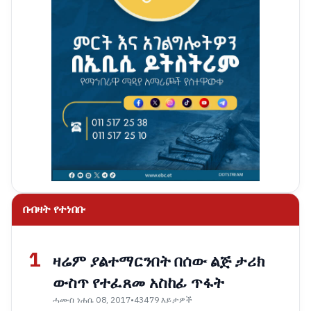
በብዛት የተነበቡ
1
ዛሬም ያልተማርንበት በሰው ልጅ ታሪክ
ውስጥ የተፈጸመ አስከፊ ጥፋት
ሓሙስ ነሐሴ 08, 2017
•
43479 እይታዎች