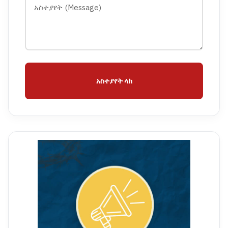
አስተያየት ላክ