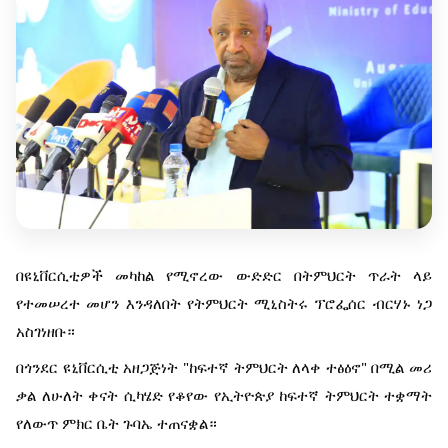
በዩኒቨርሲቲዎች መካከል የሚኖረው ውድድር በትምህርት ጥራት ላይ
የተመሠረተ መሆን እንዳለበት የትምህርት ሚኒስትሩ ፕሮፌሰር ብርሃኑ ነጋ
አስገነዘቡ።
በጎንደር ዩኒቨርሲቲ አዘጋጅነት "ከፍተኛ ትምህርት ለላቀ ተፅዕኖ" በሚል መሪ
ቃል ለሁለት ቀናት ሲካሄድ የቆየው የኢትዮጵያ ከፍተኛ ትምህርት ተቋማት
የለውጥ ምክር ቤት ጉባኤ ተጠናቋል።