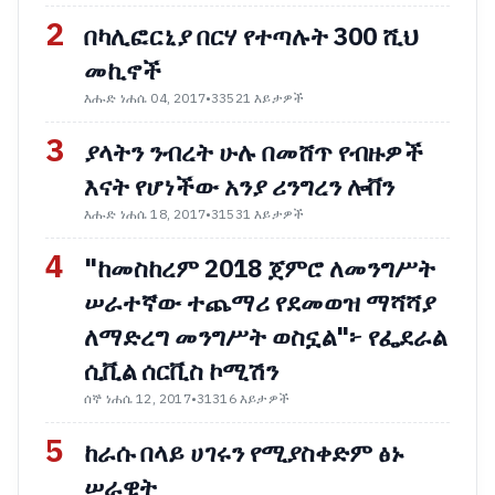
2
በካሊፎርኒያ በርሃ የተጣሉት 300 ሺህ
መኪኖች
እሑድ ነሐሴ 04, 2017
•
33521 እይታዎች
3
ያላትን ንብረት ሁሉ በመሸጥ የብዙዎች
እናት የሆነችው አንያ ሪንግረን ሎቨን
እሑድ ነሐሴ 18, 2017
•
31531 እይታዎች
4
"ከመስከረም 2018 ጀምሮ ለመንግሥት
ሠራተኛው ተጨማሪ የደመወዝ ማሻሻያ
ለማድረግ መንግሥት ወስኗል"፦ የፌደራል
ሲቪል ሰርቪስ ኮሚሽን
ሰኞ ነሐሴ 12, 2017
•
31316 እይታዎች
5
ከራሱ በላይ ሀገሩን የሚያስቀድም ፅኑ
ሠራዊት