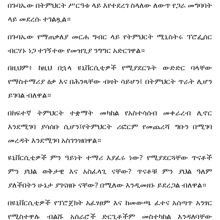
በጉባኤው በትምህርት ሥርዓቱ ላይ እየተደረገ ስላለው ለውጥ የጋራ መግባባት
ላይ መደረሱ ተገልጿል።
በጉባኤው የማጠቃለያ መርሐ ግብር ላይ የትምህርት ሚኒስትሩ ፕሮፌሰር
ብርሃኑ ነጋ ተገኝተው የመዝጊያ ንግግር አድርገዋል።
በዚህም፥ ከዚህ በኋላ ዩኒቨርሲቲዎች የሚያደርጉት ውድድር ባላቸው
የማስተማሪያ ዕቃ እና በሕንጻቸው ብዛት ሳይሆን፤ በትምህርት ጥራት ሊሆን
ይገባል ብለዋል።
በከፍተኛ ትምህርት ተቋማት መካከል የአስተሳሰብ መቀራረብ ሊኖር
እንደሚገባ ያሳሰቡ ሲሆን፤የትምህርት ሪፎርም የመጨረሻ ግቡን በሚገባ
መረዳት እንደሚገባ አስገንዝበዋል።
ዩኒቨርሲቲዎች ምን ዓይነት ተማሪ እያፈሩ ነው? የሚያደርጓቸው ጥናቶች
ምን ያህል ወቅታዊ እና አስፈላጊ ናቸው? ጥናቶቹ ምን ያህል ዓለም
ያለችበትን ሁኔታ ያገናዘቡ ናቸው? በሚለው እንዲመዘኑ ይደረጋል ብለዋል።
በዩኒቨርሲቲዎች የፕሮጀክት አፈፃፀም እና ከመውጫ ፈተና አሰጣጥ አንፃር
የሚስተዋሉ ብልሹ አሰራሮች ድርጊቶችም መስተካከል እንዳለባቸው