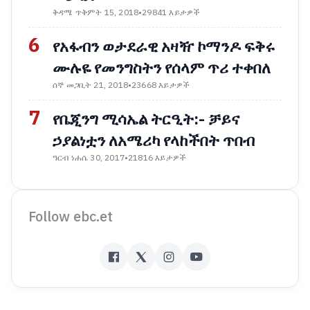
ቅዳሜ ጥቅምት 15, 2018
•
29841 እይታዎች
6
የአፋብን ወታደራዊ አዛዥ ኮማንዶ ፍቅሩ
ሙሉዬ የመንግስትን የሰላም ጥሪ ተቀበለ
ሰኞ መጋቢት 21, 2018
•
23668 እይታዎች
7
የቤጂንግ ሚሳኤል ትርዒት:- ቻይና
ኃያልነቷን ለአሜሪካ የላከችበት ጥበብ
ዓርብ ነሐሴ 30, 2017
•
21816 እይታዎች
Follow ebc.et