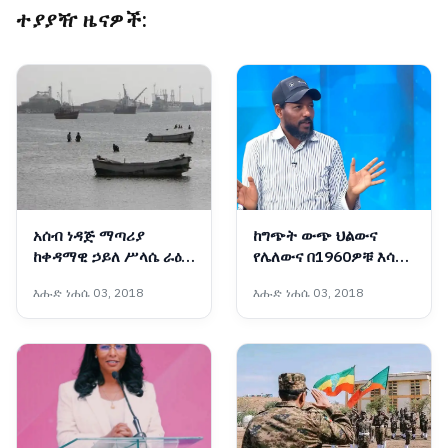
ተያያዥ ዜናዎች:
አሰብ ነዳጅ ማጣሪያ
ከግጭት ውጭ ህልውና
ከቀዳማዊ ኃይለ ሥላሴ ራዕይ
የሌለውና በ1960ዎቹ እሳቤ
እስከ ምድረ በዳነት የተጓዘበት
ተቸንክሮ የቀረው ኋላቀሩ
እሑድ ነሐሴ 03, 2018
እሑድ ነሐሴ 03, 2018
አሳዛኝ የታሪክ ምዕራፍ
የሕወሓት ቡድን ማንነት