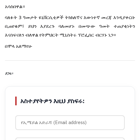
አሳስበዋል።
ባለፉት 3 ዓመታት ዩኒቨርሲቲዎች ትክክለኛና እውነተኛ መረጃ እንዲያቀርቡ
ቢጠየቁም፤ ይህን እያደረጉ ባለመሆኑ በመጭው ዓመት ተጠያቂነትን
እናሰፍናለን ብለዋል የትምህርት ሚኒስትሩ ፕሮፌሰር ብርሃኑ ነጋ።
በሞላ አለማየሁ
ያጋሩ፡
አስተያየትዎን እዚህ ያስፍሩ: