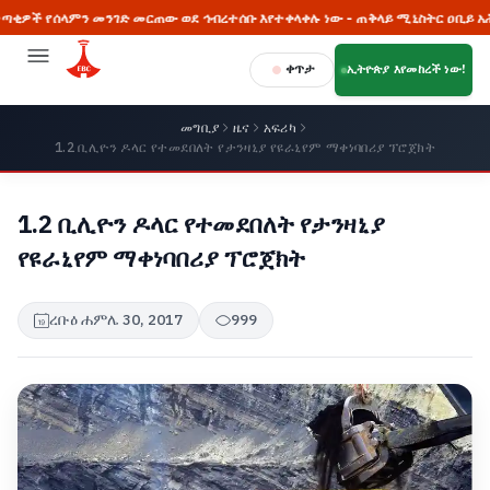
ላምን መንገድ መርጠው ወደ ኅብረተሰቡ እየተቀላቀሉ ነው - ጠቅላይ ሚኒስትር ዐቢይ አሕመድ (ዶ/
ቀጥታ
ኢትዮጵያ እየመከረች ነው!
መግቢያ
ዜና
አፍሪካ
1.2 ቢሊዮን ዶላር የተመደበለት የታንዛኒያ የዩራኒየም ማቀነባበሪያ ፕሮጀክት
1.2 ቢሊዮን ዶላር የተመደበለት የታንዛኒያ
የዩራኒየም ማቀነባበሪያ ፕሮጀክት
ረቡዕ ሐምሌ 30, 2017
999