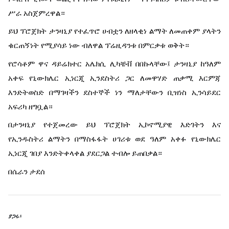
ሥራ አስጀምረዋል።
ይህ ፕሮጀክት ታንዛኒያ የተፈጥሮ ሀብቷን ለዘላቂነ ልማት ለመጠቀም ያላትን
ቁርጠኝነት የሚያሳይ ነው ብለዋል ፕሬዚዳንቱ በምርቃቱ ወቅት።
የሮሳቶም ዋና ዳይሬክተር አሌክሲ ሊካቼቭ በበኩላቸው፤ ታንዛኒያ ከዓለም
አቀፍ የኒውክሌር ኢነርጂ ኢንደስትሪ ጋር ለመዋሃድ ጠቃሚ እርምጃ
እንድትወስድ በማገዛችን ደስተኞች ነን ማለታቸውን ቢዝነስ ኢንሳይደር
አፍሪካ ዘግቧል።
በታንዛኒያ የተጀመረው ይህ ፕሮጀክት ኢኮኖሚያዊ እድገትን እና
የኢንዱስትሪ ልማትን በማስፋፋት ሀገሪቱ ወደ ዓለም አቀፉ የኒውክሌር
ኢነርጂ ገበያ እንድትቀላቀል ያደርጋል ተብሎ ይጠበቃል።
በሴራን ታደሰ
ያጋሩ፡