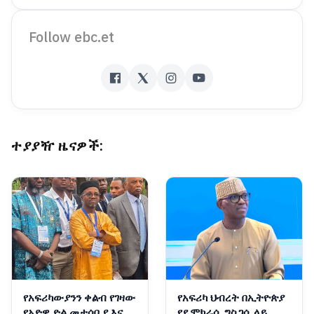
Follow ebc.et
ተያያዥ ዜናዎች:
የአፍሪካውያንን ቀልብ የገዛው
የአፍሪካ ህብረት በኢትዮጵያ
የአድዋ ድል መታሰቢያ እና
የዴሞክራሲ ግስጋሴ ላይ ሙሉ