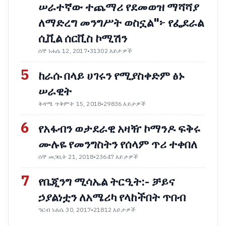
ሠራተኛው ተጨማሪ የደመወዝ ማሻሻያ
ለማድረግ መንግሥት ወስኗል"፦ የፌደራል
ሲቪል ሰርቪስ ኮሚሽን
ሰኞ ነሐሴ 12, 2017
•
31302 እይታዎች
5
ከራሱ በላይ ሀገሩን የሚያስቀድም ፅኑ
ሠራዊት
ቅዳሜ ጥቅምት 15, 2018
•
29836 እይታዎች
6
የአፋብን ወታደራዊ አዛዥ ኮማንዶ ፍቅሩ
ሙሉዬ የመንግስትን የሰላም ጥሪ ተቀበለ
ሰኞ መጋቢት 21, 2018
•
23647 እይታዎች
7
የቤጂንግ ሚሳኤል ትርዒት:- ቻይና
ኃያልነቷን ለአሜሪካ የላከችበት ጥበብ
ዓርብ ነሐሴ 30, 2017
•
21812 እይታዎች