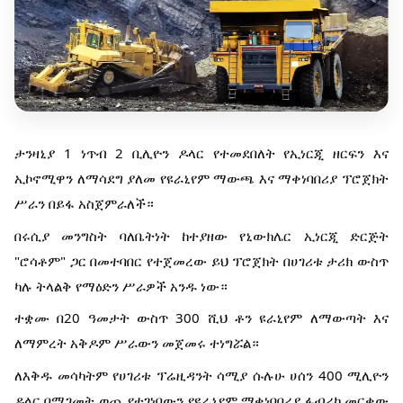
ታንዛኒያ 1 ነጥብ 2 ቢሊዮን ዶላር የተመደበለት የኢነርጂ ዘርፍን እና
ኢኮኖሚዋን ለማሳደግ ያለመ የዩራኒየም ማውጫ እና ማቀነባበሪያ ፕሮጀክት
ሥራን በይፋ አስጀምራለች።
በሩሲያ መንግስት ባለቤትነት ከተያዘው የኒውክሌር ኢነርጂ ድርጅት
"ሮሳቶም" ጋር በመተባበር የተጀመረው ይህ ፕሮጀክት በሀገሪቱ ታሪክ ውስጥ
ካሉ ትላልቅ የማዕድን ሥራዎች አንዱ ነው።
ተቋሙ በ20 ዓመታት ውስጥ 300 ሺህ ቶን ዩራኒየም ለማውጣት እና
ለማምረት አቅዶም ሥራውን መጀመሩ ተነግሯል።
ለእቅዱ መሳካትም የሀገሪቱ ፕሬዚዳንት ሳሚያ ሱሉሁ ሀሰን 400 ሚሊዮን
ዶላር በሚገመት ወጪ የተገነባውን የዩራኒየም ማቀነባበሪያ ፋብሪካ መርቀው