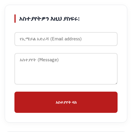
አስተያየትዎን እዚህ ያስፍሩ:
አስተያየት ላክ