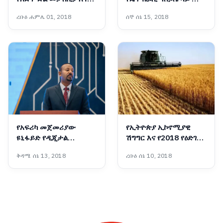
ትውልድ ተሻጋሪ የልማት
እምነት አለው!፦ አምባሳደር
ረቡዕ ሐምሌ 01, 2018
ሰኞ ሰኔ 15, 2018
ሥራዎች
ባንኮሌ አዶዬ
የአፍሪካ መጀመሪያው
የኢትዮጵያ ኢኮኖሚያዊ
ዩኒፋይድ የዲጂታል
ሽግግር እና የ2018 የዕድገት
አገልግሎት መተግበሪያ
ትንበያ
ቅዳሜ ሰኔ 13, 2018
ረቡዕ ሰኔ 10, 2018
‘መሶብ’ ወደ ሞባይል ስልኮች
ተሸጋግሯል፡- ጠቅላይ
ሚኒስትር ዐቢይ አሕመድ
(ዶ/ር)