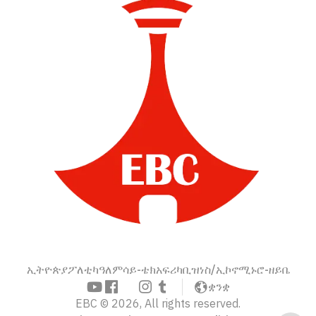
ኢትዮጵያ
ፖለቲካ
ዓለም
ሳይ-ቴክ
አፍሪካ
ቢዝነስ/ኢኮኖሚ
ኑሮ-ዘይቤ
ቋንቋ
EBC © 2026, All rights reserved.