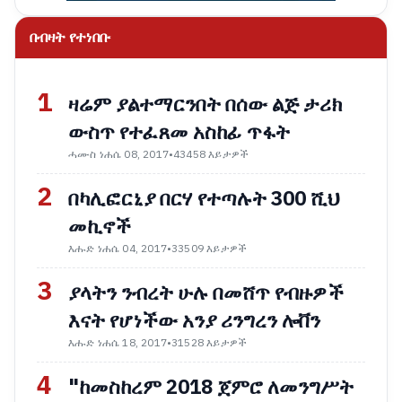
በብዛት የተነበቡ
1
ዛሬም ያልተማርንበት በሰው ልጅ ታሪክ
ውስጥ የተፈጸመ አስከፊ ጥፋት
ሓሙስ ነሐሴ 08, 2017
•
43458 እይታዎች
2
በካሊፎርኒያ በርሃ የተጣሉት 300 ሺህ
መኪኖች
እሑድ ነሐሴ 04, 2017
•
33509 እይታዎች
3
ያላትን ንብረት ሁሉ በመሸጥ የብዙዎች
እናት የሆነችው አንያ ሪንግረን ሎቨን
እሑድ ነሐሴ 18, 2017
•
31528 እይታዎች
4
"ከመስከረም 2018 ጀምሮ ለመንግሥት