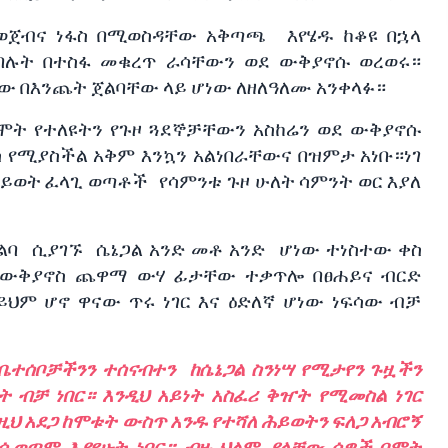
ወጀብና
ነፋስ
በሚወስዳቸው
አቅጣጫ
እየሄዱ
ከቆዩ
በኋላ
ባሉት
በተስፋ
መቁረጥ
ራሳቸውን
ወደ
ውቅያኖሱ
ወረወሩ።
ቸው
በእንጨት
ጀልባቸው
ላይ
ሆነው
ለዘለዓለሙ
አንቀላፉ።
ሞት
የተለዩትን
የጉዞ
ጓደኞቻቸውን
አስከሬን
ወደ
ውቅያኖሱ
ስ
የሚያስችል
አቅም
እንኳን
አልነበራቸውና
በዝምታ
አነቡ።ነገ
ይወት
ፈላጊ
ወጣቶች
የሳምንቱ
ጉዞ
ሁለት
ሳምንት
ወር
እያለ
ልባ
ሲያገኙ
ሴኔጋል
አንድ
መቶ
አንድ
ሆነው
ተነስተው
ቀስ
በውቅያኖስ
ጨዋማ
ውሃ
ፊታቸው
ተቃጥሎ
በፀሐይና
ብርድ
ይህም
ሆኖ
ዋናው
ጥሩ
ነገር
እና
ዕድለኛ
ሆነው
ነፍሳው
ብቻ
ቤተሰቦቻችንን
ተሰናብተን
ከሴኔጋል
ስንነሣ
የሚታየን
ጉዟችን
ት
ብቻ
ነበር።
እንዲህ
አይነት
አስፈሪ
ቅዠት
የሚመስል
ነገር
ዚህ
አደጋ
ከሞቱት
ውስጥ
አንዱ
የተሻለ
ሕይወትን
ፍለጋ
አብሮኝ
ሲወጣም
እያየሁት
ነበር።
ብዙ
ህልም
ያላቸው
ሰዎች
በሞት