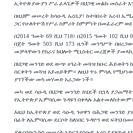
ኢትዮጵያውያን
ሥራ
ፈላጊዎች
በህጋዊ
መልኩ
መስራት
እ
በዚህም
መሠረት
ከሳዑዲ
አረቢያ፣
ከተባበሩት
አረብ
ኤሚ
ጋር
የሁለትዮሽ
የሥራ
ስምሪት
ስምምነት
በመፈራረም
ወደ
በ
2014
ዓመት
69
ሺህ
718
፣
በ
2015
ዓመት
102
ሺህ
0
በጀት
ዓመት
503
ሺህ
173
ዜጎች
መንግሥት
በዘረጋ
መቻላቸውን
የስራና
ክህሎት
ሚኒስቴር
መረጃዎች
ያመላክ
በህጋዊ
መንገድ
ወደ
ውጭ
ሀገራት
መጓዝ
ክቡር
ሕይወትን
ሰርቀትን
መጓዝ
አይጠይቅም።
ለዚህ
ጥሩ
ምሳሌ
የሚሆነ
ያገኘችው
መካ
መሃመድ
አራጋው
ነች።
መካ
ወደ
ሳዑዲ
በህጋዊ
መንገድ
ከሄደች
በኋላ
ያጋጠማት
የኢትዮጵያ
ኤምባሲው
ጉዳዩን
በቀላሉ
አልተመለከተውም
እዚህ
ከኢትዮጵያ
ወደ
ሳዑዲ
ጉዞዋን
በሕጋዊ
መንገድ
ያ
በፊት
ለኤምባሲው
ደርሶት
ስለነበር
ጉዳዮን
ወደ
ፍትህ
በመ
ያቀረበውን
ክስ
መሠረት
አድርጎ
የሳዑዲ
አረቢያ
የጸጥታ
አ