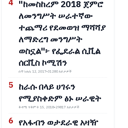
4
"ከመስከረም 2018 ጀምሮ
ለመንግሥት ሠራተኛው
ተጨማሪ የደመወዝ ማሻሻያ
ለማድረግ መንግሥት
ወስኗል"፦ የፌደራል ሲቪል
ሰርቪስ ኮሚሽን
ሰኞ ነሐሴ 12, 2017
•
31280 እይታዎች
5
ከራሱ በላይ ሀገሩን
የሚያስቀድም ፅኑ ሠራዊት
ቅዳሜ ጥቅምት 15, 2018
•
29817 እይታዎች
6
የአፋብን ወታደራዊ አዛዥ