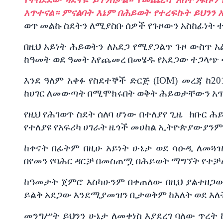
አጥተናል።
ምናልባት
እኔም
በሕይወት
የተረፍኩት
ይህንን
ወጥ
መልኩ
ስደትን
ለሚያስቡ
ሰዎች
የጉዞውን
አስከፊነት
በዚህ
አይነት
ሕይወትን
ለአደጋ
የሚያጋልጥ
ጉዞ
ውስጥ
አ
ከዓመት
ወደ
ዓመት
እየጨመረ
በመሄዱ
የአደጋው
ተጋላጭ
እንደ
ዓለም
አቀፉ
የስደተኞች
ድርጅ
(IOM)
መረጃ
ከ
20
ከሀገር
ለመውጣት
በሚሞክሩበት
ወቅት
ሕይወታቸውን
አ
የዚህ
የሕገወጥ
ስደት
ሰለባ
ሆነው
በተለያየ
ጊዜ
ክቡር
ሕ
የተለያዩ
የአፍሪካ
ሀገራት
ዜጎች
መሀከል
ኢትዮጵያውያንም
ከቀናት
በፊትም
በዚሁ
አይነት
ሁኔታ
ወደ
ሳዑዲ
ለመጓ
በየመን
የባሕር
ዳርቻ
በመስጠሟ
በሕይወት
ማግኘት
የተቻ
ከዓመታት
ጀምሮ
እስካሁንም
በቀጠለው
በዚህ
ያልተዘጋ
ይልቅ
አደጋው
እንደሚያመዝን
ቢታወቅም
ከእለት
ወደ
እለ
መንግሥት
ይህንን
ሁኔታ
ለመቀነስ
እያደረገ
ባለው
ጥረት