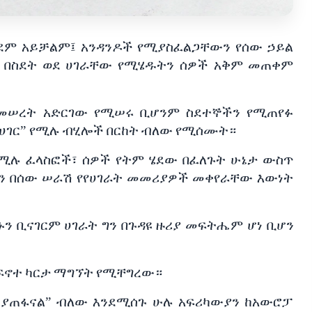
ም አይቻልም፤ አንዳንዶች
የሚያስፈልጋቸውን የሰው ኃይል
ል በስደት ወደ ሀገራቸው የሚሄዱትን ሰዎች አቅም መጠቀም
መሠረት
አድርገው
የሚሠሩ
ቢሆንም
ስደተኞችን
የሚጠየፉ
ሀገር
”
የሚሉ
ብሂሎች
በርከት
ብለው
የሚሰሙት።
የሚሉ
ፈላስፎች፣
ሰዎች
የትም
ሄደው
በፈለጉት
ሁኔታ
ውስጥ
ን
በሰው
ሠራሽ
የየሀገራት
መመሪያዎች
መቀየራቸው
እውነት
ኑን
ቢናገርም
ሀገራት
ግን
በጉዳዩ
ዙሪያ
መፍትሔም
ሆነ
ቢሆን
ፍኖተ
ካርታ
ማግኘት
የሚቸግረው።
ያጠፋናል”
ብለው
እንደሚሰጉ
ሁሉ
አፍሪካውያን
ከአውሮፓ