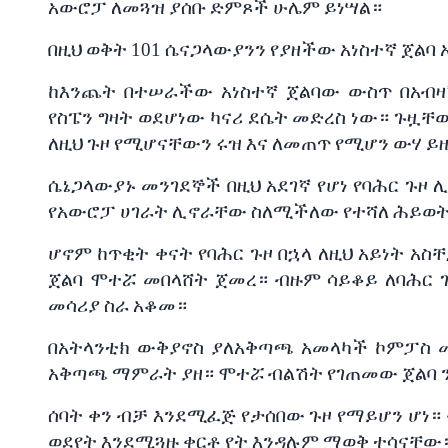
አውሮፓ
ለመጓዝ
ያሰቡ
ድምጾች
ሁሌም
ይነሣል።
በዚህ
ወቅት
101
ሴናጋላውያንን
የያዘችው
አነስተኛ
ጀልባ
ከእንጨት
በተሠራችው
አነስተኛ
ጀልባው
ውስጥ
በአብ
የስፔን
ግዛት
ወደሆነው
ካናሪ
ደሴት
መድረስ
ነው።
ጉዟቸ
ለዚህ
ጉዞ
የሚሆናቸውን
ሩዝ
እና
ለመጠጥ
የሚሆን
ውሃ
ይ
ሴኔጋላውያኑ
መንገደኞች
በዚህ
አደገኛ
የሆነ
የባሕር
ጉዞ
የአውሮፓ
ሀገራት
ሊኖራቸው
ስለሚችለው
የተሻለ
ሕይወ
ሆኖም
ከጥቂት
ቀናት
የባሕር
ጉዞ
በኋላ
ለዚህ
አይነት
አስቸ
ጀልባ
ሞተሯ
መበላሸት
ጀመረ።
ብዙም
ሳይቆይ
ለባሕር
መሳሪያ
ስራ
አቆመ።
በአትላንቲክ
ውቅያኖስ
ያለአቅጣጫ
አመላካች
ኮምፓስ
አቅጣጫ
ማምራት
ያዘ።
ሞተሯ
ብልሽት
የገጠመው
ጀልባ
ሰባት
ቀን
ብቻ
እንደሚፈጅ
የታሰበው
ጉዞ
የማይሆን
ሆነ።
ወደየት
እንደሚጓዙ
ቀርቶ
የት
እንዳሉም
ማወቅ
ተሳናቸው