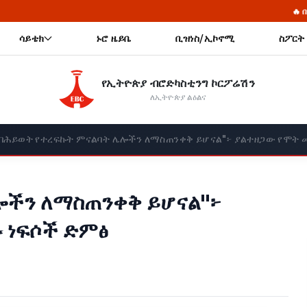
🔥 በጅማ ዞን ከ3 ሺህ 300
ሳይቴክ
ኑሮ ዜይቤ
ቢዝነስ/ኢኮኖሚ
ስፖርት
የኢትዮጵያ ብሮድካስቲንግ ኮርፖሬሽን
ለኢትዮጵያ ልዕልና
"በሕይወት የተረፍኩት ምናልባት ሌሎችን ለማስጠንቀቅ ይሆናል"፦ ያልተዘጋው የሞት መ
ሎችን ለማስጠንቀቅ ይሆናል"፦
ፉ ነፍሶች ድምፅ