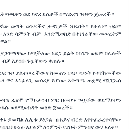
አቅጣጫዋን
ወደ
ካናሪ
ደሴቶች
በማድረግ
ጉዞዋን
ጀመረች።
ዛኛው
ወጣት
ወንዶችና
ታዳጊዎች
ነበሩበት።
የሁሉም
ህልም
ው
አንድ
ሳምንት
ብቻ
እንደሚወስድ
በተነገራቸው
መሠረትም
ዘዋል።
ሊያጋጥማቸው
ከሚችለው
አደጋ
ይልቅ
በስፔን
ወይም
በሌሎች
ት
ብቻ
እያሰቡ
ጉዟቸውን
ቀጠሉ።
ጋሪ
ጉዞ
ያልተሠራችውና
ከመጠን
በላይ
ጭነት
የተሸከመችው
ጉዞ
ዋና
አስፈላጊ
መሳሪያ
የሆነው
አቅጣጫ
ጠቋሚ
የጂፒኤስ
መጓዝ
ፈፅሞ
የማይታሰብ
ነገር
በመሆኑ
ጉዟቸው
ወደማይሆን
ንፋሱ
ወደሚወስዳት
መሄድ
ጀመረች።
ቀኑ
ይመሻል
ሌሊቱ
ይነጋል
ፀሐይና
ብርድ
እየተፈራረቀባቸው
።
በዚህ
ሁኔታ
እያሉም
ለሳምንት
የያዙት
ምግብና
ውሃ
አለቀ።