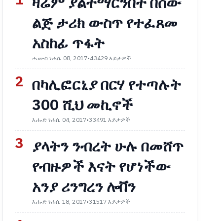
1
ዛሬም ያልተማርንበት በሰው
ልጅ ታሪክ ውስጥ የተፈጸመ
አስከፊ ጥፋት
ሓሙስ ነሐሴ 08, 2017
•
43429 እይታዎች
2
በካሊፎርኒያ በርሃ የተጣሉት
300 ሺህ መኪኖች
እሑድ ነሐሴ 04, 2017
•
33491 እይታዎች
3
ያላትን ንብረት ሁሉ በመሸጥ
የብዙዎች እናት የሆነችው
አንያ ሪንግረን ሎቨን
እሑድ ነሐሴ 18, 2017
•
31517 እይታዎች