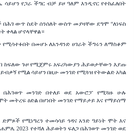
ሔ
ሳይሆን
የጋራ
ችግር
ብቻ
ይዞ
ዓለም
እንዲኖር
የተከፈለበት
ች
በሕገ
ውጥ
ስደት
ሰንሰለት
ውስጥ
መያዛቸው
ደግሞ
“
ለነፍስ
ጣት
ቀላል
ሆኖላቸዋል።
ት
የሚሳተፉበት
በመሆኑ
ለአንዳንድ
ሀገራት
ችግሩን
ለማስቆም
ብ
ከፍለው
ጉዞ
የሚጀምሩ
አፍሪካውያን
ሕይወታቸውን
እያጡ
ይብቃኝ
የሚል
ሳይሆን
በዚሁ
መንገድ
የሚጓዝ
የትውልድ
አካል
በሕገወጥ
መንገድ
በተለይ
ወደ
አውሮፓ
የሚጓዙ
ሁሉ
ሞት
መትረፍ
ዕድል
በሆነበት
መንገድ
የማይታይ
እና
የማይሰማ
ፉ
ድምጾች
የሚነግረን
ተመሳሳይ
ጎዳና
አንድ
ዓይነት
ሞት
እና
ሐምሌ
2023
የተሻለ
ሕይወትን
ፍለጋ
በሕገወጥ
መንገድ
ወደ