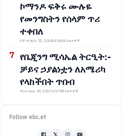
ኮማንዶ ፍቅሩ ሙሉዬ
የመንግስትን የሰላም ጥሪ
ተቀበለ
ሰኞ መጋቢት 21, 2018
•
23604 እይታዎች
7
የቤጂንግ ሚሳኤል ትርዒት:-
ቻይና ኃያልነቷን ለአሜሪካ
የላከችበት ጥበብ
ዓርብ ነሐሴ 30, 2017
•
21798 እይታዎች
Follow ebc.et