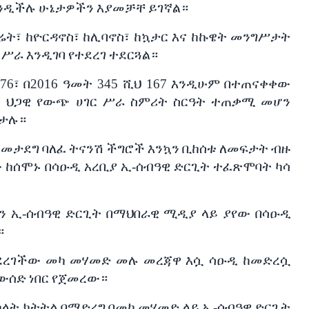
ንዲችሉ
ሁኔታዎችን
እያመቻቸ
ይገኛል።
ሬት፣
ከዮርዳኖስ፣
ከሊባኖስ፣
ከኳታር
እና
ከኩዌት
መንግሥታት
ሥራ
እንዲገባ
የተደረገ
ተደርጓል።
76
፣
በ
2016
ዓመት
345
ሺህ
167
እንዲሁም
በተጠናቀቀው
ው
ህጋዊ
የውጭ
ሀገር
ሥራ
ስምሪት
ስርዓት
ተጠቃሚ
መሆን
ታሉ።
ከመታደግ
ባለፈ
ትናንሽ
ችግሮች
እንኳን
ቢከሰቱ
ለመፍታት
ብዙ
ው
ከሰሞኑ
በሳዑዲ
አረቢያ
ኢ
-
ሰብዓዊ
ድርጊት
ተፈጽሞባት
ካሳ
ን
ኢ
-
ሰብዓዊ
ድርጊት
በማህበራዊ
ሚዲያ
ላይ
ያየው
በሳዑዲ
።
ደረገችው
መካ
መሃመድ
መሉ
መረጃዋ
እሷ
ሳዑዲ
ከመድረሷ
ውሰድ
ነበር
የጀመረው።
ካላት
ክትትል
በማድረግ
በመካ
መሃመድ
ላይ
ኢ
-
ሰብዓዊ
ድርጊት