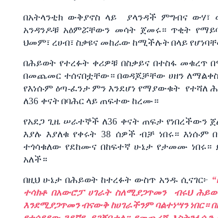
በአትላንቲክ
ውቅያኖስ
ላይ
ያላንዳች
ምግብና
ውሃ፣
አንዳንዶቹ
አዕምሯቸውን
መሳት
ጀመሩ።
ጥቂት
የማይ
ህመም፣
ረሀብ፣
ስቃዩና
መከራው
ከሚችሉት
በላይ
የሆነባ
በሕይወት
የተረፉት
ቀሪዎቹ
በስቃይና
በተስፋ
መቁረጥ
በ
በመጨመር
ተሰናበቷቸው።
በወዳጆቻቸው
ሀዘን
ለማልቀ
የእነሱም
ዕጣ
-
ፈንታ
ምን
እንደሆነ
የማያውቁት
የተሻለ
ሕ
ለ
36
ቀናት
በባሕር
ላይ
ጠፍተው
ከረሙ።
የአደጋ
ጊዜ
ሠራተኞች
ለ
36
ቀናት
ጠፍታ
የነበረችውን
ጀ
እያሉ
እያለቁ
የቀሩት
38
ሰዎች
ብቻ
ነበሩ።
እነሱም
ተጎሳቁለው
የደከሙና
በከፍተኛ
ሁኔታ
የታመሙ
ነበሩ።
አለች።
በዚህ
ሁኔታ
በሕይወት
ከተረፉት
ውስጥ
አንዱ
ሲናገር፦
“
ተሳክቶ
በአውሮፓ
ሀገራት
ስለሚያጋጥመን
ብሩህ
ሕይወ
እንደሚያጋጥመን
ብናውቅ
ከሀገራችንም
ባልተነሣን
ነበር።
በ
የተሰደደው
ጓደኛዬ
ይገኝበታል።
የመጨረሻ
እስትንፋሱን