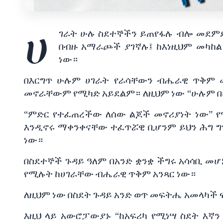
ሀ
ገራት
ሁሉ
ስደተኞችን
ይጠየፋሉ ብሎ መደምደ
በብዙ
አማራጮች
ያገኛሉ፤ ከእነዚህም መካከ
ነው።
በእርግጥ
ሁሉም
ሀገራት
የራሳቸውን
ብሔራዊ
ጥቅም
መኖራቸውም
የሚካድ
አይደልም። ለዚህም
ነው
“
ሁሉም
በ
“ምድር
የተፈጠረችው
ለሰው
ልጆች
መኖሪያነት
ነው”
እንዲኖሩ
ማቀንቀናቸው
ተፈጥሯዊ
ቢሆንም
ይህን
ሕግ
ግ
ነው።
በስደተኞች
ጉዳይ
ዓለም
በአንድ
ቋንቋ
ችግሩ
አሳሳቢ
መሆ
የሚሉት
ከሀገራቸው
ብሔራዊ
ጥቅም
አንጻር
ነው።
ለዚህም
ነው
በስደት
ጉዳይ
አንድ
ወጥ
መፍትሔ
አመላካች
እዚህ
ላይ
አውሮፓውያኑ
“
ከአፍሪካ
የሚነሣ
ስደት
እኛን