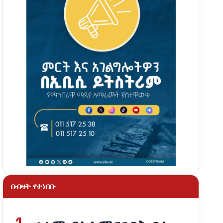
በብዛት የተነበቡ