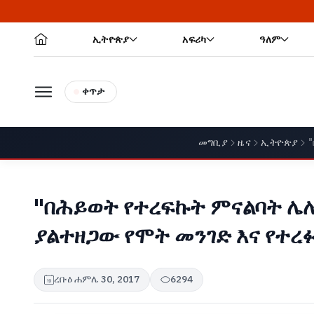
ኢትዮጵያ
አፍሪካ
ዓለም
ቀጥታ
መግቢያ
ዜና
ኢትዮጵያ
"በሕይወት የተረፍኩት ምናልባት ሌ
ያልተዘጋው የሞት መንገድ እና የተረ
ረቡዕ ሐምሌ 30, 2017
6294