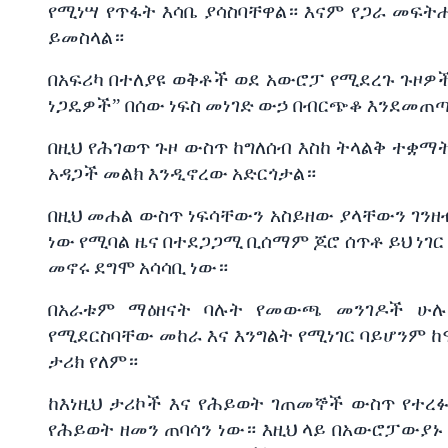
የሚነሣ
የጥፋት
እሳቤ
ያሳስባቸዋል።
እናም
የጋራ
መፍት
ይመስላል።
በአፍሪካ
በተለያዩ
ወቅቶች
ወደ
አውሮፓ
የሚደረጉ
ጉዞዎ
ነጋዴዎች
”
በሰው
ነፍስ
መነገድ
ውኃ
በብርጭቆ
እንደመጠ
በዚህ
የሕገወጥ
ጉዞ
ውስጥ
ከግለሰብ
እስከ
ትላልቅ
ተቋማ
አዳጋች
መልክ
እንዲኖረው
አድርጎታል።
በዚህ
መሐል
ውስጥ
ነፍሳቸውን
አስይዘው
ያላቸውን
ገንዘ
ነው
የሚባል
ዜና
በተደጋጋሚ
ቢሰማም
ጆሮ
ሰጥቶ
ይህ
ነገር
መኖሩ
ደግሞ
አሳሳቢ
ነው።
በአራቱም
ማዕዘናት
ባሉት
የመውጫ
መንገዶች
ሁሉ
የሚደርስባቸው
መከራ
እና
እንግልት
የሚነገር
ባይሆንም
ከ
ታሪክ
የለም።
ከእነዚህ
ታሪኮች
እና
የሕይወት
ገጠመኞች
ውስጥ
የተረ
የሕይወት
ዘመን
ጠባሳን
ነው።
እዚህ
ላይ
በአውሮፓውያኑ