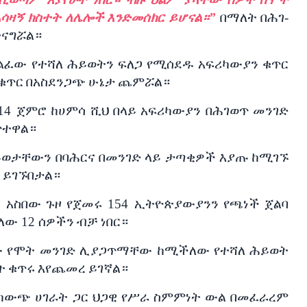
አሳዛኝ
ክስተት
ለሌሎች
እንድመሰክር
ይሆናል።
”
በማለት
በሕገ
-
ተናግሯል።
ልፈው
የተሻለ
ሕይወትን
ፍለጋ
የሚሰደዱ
አፍሪካውያን
ቁጥር
ቁጥር
በአስደንጋጭ
ሁኔታ
ጨምሯል።
14
ጀምሮ
ከሀምሳ
ሺህ
በላይ
አፍሪካውያን
በሕገወጥ
መንገድ
ጥተዋል።
ይወታቸውን
በባሕርና
በመንገድ
ላይ
ታጣቂዎች
እያጡ
ከሚገኙ
ይገኙበታል።
ዝ
አስበው
ጉዞ
የጀመሩ
154
ኢትዮጵያውያንን
የጫነች
ጀልባ
ለው
12
ሰዎችን
ብቻ
ነበር።
ው
የሞት
መንገድ
ሊያጋጥማቸው
ከሚችለው
የተሻለ
ሕይወት
ት
ቁጥሩ
እየጨመረ
ይገኛል።
ከውጭ
ሀገራት
ጋር
ህጋዊ
የሥራ
ስምምነት
ውል
በመፈራረም