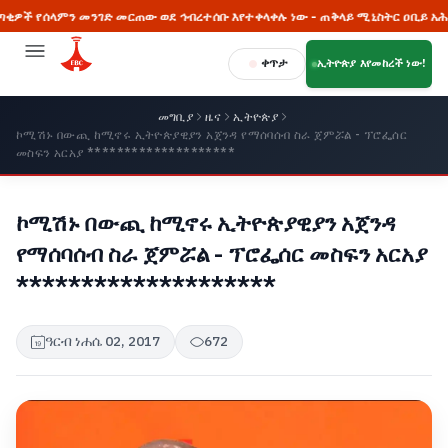
ምን መንገድ መርጠው ወደ ኅብረተሰቡ እየተቀላቀሉ ነው - ጠቅላይ ሚኒስትር ዐቢይ አሕመድ (ዶ/ር
ቀጥታ
ኢትዮጵያ እየመከረች ነው!
መግቢያ
ዜና
ኢትዮጵያ
ኮሚሽኑ በውጪ ከሚኖሩ ኢትዮጵያዊያን አጀንዳ የማሰባሰብ ስራ ጀምሯል - ፕሮፌሰር
መስፍን አርአያ ********************
ኮሚሽኑ በውጪ ከሚኖሩ ኢትዮጵያዊያን አጀንዳ
የማሰባሰብ ስራ ጀምሯል - ፕሮፌሰር መስፍን አርአያ
********************
ዓርብ ነሐሴ 02, 2017
672