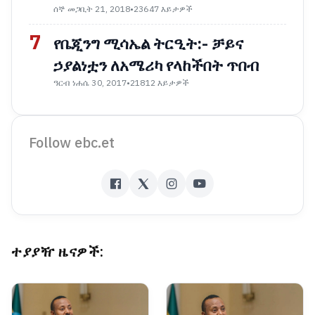
ሰኞ መጋቢት 21, 2018
•
23647 እይታዎች
7
የቤጂንግ ሚሳኤል ትርዒት:- ቻይና
ኃያልነቷን ለአሜሪካ የላከችበት ጥበብ
ዓርብ ነሐሴ 30, 2017
•
21812 እይታዎች
Follow ebc.et
ተያያዥ ዜናዎች: