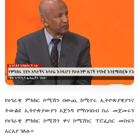
የሀገራዊ ምክክር ኮሚሽን በውጪ ከሚኖሩ ኢትዮጵያዊያንና
ትውልደ ኢትዮጵያውያን አጀንዳ የማሰባሰብ ስራ መጀመሩን
የሀገራዊ ምክክር ኮሚሽን ዋና ኮሚሽነር ፕሮፌሰር መስፍን
አርአያ ገለፁ።