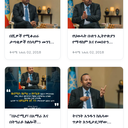
በሺዎች የሚቆጠሩ
የህወሓት ቡድን ኢትዮጵያን
ታጣቂዎች የሰላምን መንገድ
የማዳከም እና የመበተን
መርጠው ወደ ኅብረተሰቡ
ፍላጎት ላላቸው የውጭ
ቅዳሜ ነሐሴ 02, 2018
ቅዳሜ ነሐሴ 02, 2018
እየተቀላቀሉ ነው - ጠቅላይ
ጠላቶች መሳሪያ በመሆን
ሚኒስትር ዐቢይ አሕመድ
እያገለገለ ይገኛል - ጠቅላይ
(ዶ/ር)
ሚኒስትር ዐቢይ አሕመድ
(ዶ/ር)
“በኦሮሚያ፣ በአማራ እና
ትናንት አንዱን ከሌላው
በትግራይ ክልሎች
ጥቃት እንዲታደጋቸው
የሚንቀሳቀሱ ታጣቂ ኃይሎች
መንግሥትን ሲወተውቱ