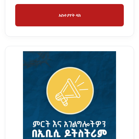
አስተያየት ላክ