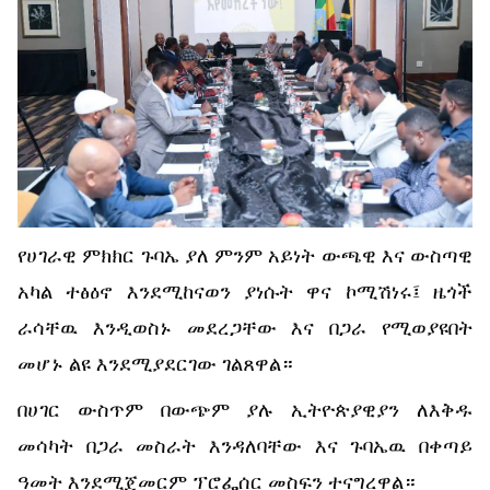
የሀገራዊ ምክክር ጉባኤ ያለ ምንም አይነት ውጫዊ እና ውስጣዊ
አካል ተፅዕኖ እንደሚከናወን ያነሱት ዋና ኮሚሽነሩ፤ ዜጎች
ራሳቸዉ እንዲወስኑ መደረጋቸው እና በጋራ የሚወያዩበት
መሆኑ ልዩ እንደሚያደርገው ገልጸዋል።
በሀገር ውስጥም በውጭም ያሉ ኢትዮጵያዊያን ለእቅዱ
መሳካት በጋራ መስራት እንዳለባቸው እና ጉባኤዉ በቀጣይ
ዓመት እንደሚጀመርም ፕሮፌሰር መስፍን ተናግረዋል።