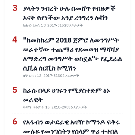
3
ያላትን ንብረት ሁሉ በመሸጥ የብዙዎች
እናት የሆነችው አንያ ሪንግረን ሎቨን
እሑድ ነሐሴ 18, 2017
•
31528 እይታዎች
4
"ከመስከረም 2018 ጀምሮ ለመንግሥት
ሠራተኛው ተጨማሪ የደመወዝ ማሻሻያ
ለማድረግ መንግሥት ወስኗል"፦ የፌደራል
ሲቪል ሰርቪስ ኮሚሽን
ሰኞ ነሐሴ 12, 2017
•
31302 እይታዎች
5
ከራሱ በላይ ሀገሩን የሚያስቀድም ፅኑ
ሠራዊት
ቅዳሜ ጥቅምት 15, 2018
•
29836 እይታዎች
6
የአፋብን ወታደራዊ አዛዥ ኮማንዶ ፍቅሩ
ሙሉዬ የመንግስትን የሰላም ጥሪ ተቀበለ