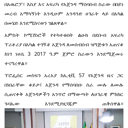
በአዉሮፓ፣ እስያ እና አፍሪካ የአጀንዳ ማሰባሰብ ስራው በበይነ
መረብ አማካኝነት እንዲሁም አንዳንድ ሀገራት ላይ በአካል
በመሄድ እንደሚከናወን ገልጸዋል።
አምስት ኮሚሽነሮች የተካተቱበት ልዑክ በደቡብ አፍሪካ
ፕሪቶሪያ በአካል ተገኝቶ አጀንዳ ለመሰብሰብ ዝግጅቱን አጠናቆ
ከነገ ነሀሴ 3 2017 ዓ.ም ጀምሮ ስራውን እንደሚጀመሩ
ተናግረዋል።
ፕሮፌሰር መስፍን አረአያ ከኢቲቪ 57 የአጀንዳ ዜና ጋር
በነበራቸው ቆይታ፤ አጀንዳ የማሰባሰቡ ስራ ሙሉ ለሙሉ
ሲጠናቀቅ አጀንዳዎችን አንጥሮ በማውጣት ለሀገራዊ ምክክር
ጉባኤው እንደሚያዘጋጁም ጠቅሰዋል።