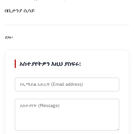
በቢታንያ ሲሳይ
ያጋሩ፡
አስተያየትዎን እዚህ ያስፍሩ: