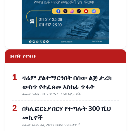
በብዛት የተነበቡ
1
ዛሬም ያልተማርንበት በሰው ልጅ ታሪክ
ውስጥ የተፈጸመ አስከፊ ጥፋት
ሓሙስ ነሐሴ 08, 2017
•
43458 እይታዎች
2
በካሊፎርኒያ በርሃ የተጣሉት 300 ሺህ
መኪኖች
እሑድ ነሐሴ 04, 2017
•
33509 እይታዎች