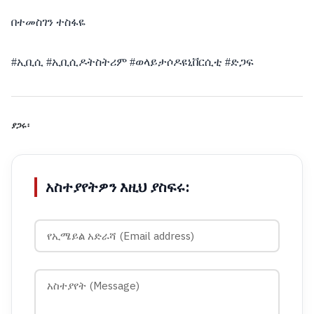
በተመስገን ተስፋዬ
#ኢቢሲ #ኢቢሲዶትስትሪም #ወላይታሶዶዩኒቨርሲቲ #ድጋፍ
ያጋሩ፡
አስተያየትዎን እዚህ ያስፍሩ: