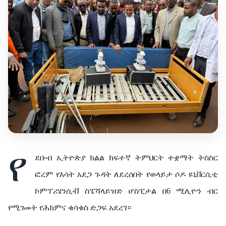
የ
ደቡብ ኢትዮጵያ ክልል ከፍተኛ ትምህርት ተቋማት ትስስር
ፎረም የእሳት አደጋ ጉዳት ለደረሰበት የወላይታ ሶዶ ዩኒቨርሲቲ
ኮምፕሪሄንሲቭ ስፔሻላይዝድ ሆስፒታል በ6 ሚሊዮን ብር
የሚገመት የሕክምና ቁሳቁስ ድጋፍ አደረገ።