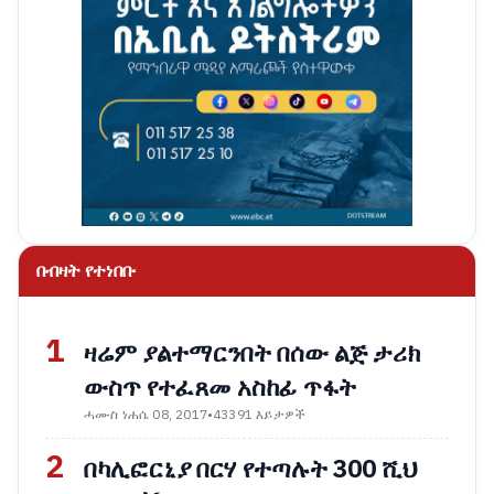
በብዛት የተነበቡ
1
ዛሬም ያልተማርንበት በሰው ልጅ ታሪክ
ውስጥ የተፈጸመ አስከፊ ጥፋት
ሓሙስ ነሐሴ 08, 2017
•
43391 እይታዎች
2
በካሊፎርኒያ በርሃ የተጣሉት 300 ሺህ