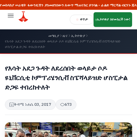
ያ ሠራዊት ፋውንዴሽን ያስመዘገበውን ለውጥ ማጠናከር ይገባል - ፊልድ ማርሻል ብርሃኑ ጁላ
ቀጥታ
ኢትዮጵያ እየመከረች ነው!
መግቢያ
ዜና
ኢትዮጵያ
የእሳት አደጋ ጉዳት ለደረሰበት ወላይታ ሶዶ ዩኒቨርሲቲ ኮምፕሪሄንሲቭ ስፔሻላይዝድ
ሆስፒታል ድጋፍ ተበረከተለት
የእሳት አደጋ ጉዳት ለደረሰበት ወላይታ ሶዶ
ዩኒቨርሲቲ ኮምፕሪሄንሲቭ ስፔሻላይዝድ ሆስፒታል
ድጋፍ ተበረከተለት
ቅዳሜ ነሐሴ 03, 2017
673