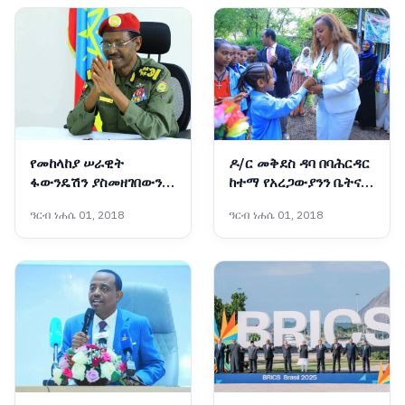
የመከላከያ ሠራዊት
ዶ/ር መቅደስ ዳባ በባሕርዳር
ፋውንዴሽን ያስመዘገበውን
ከተማ የአረጋውያንን ቤትና
ለውጥ ማጠናከር ይገባል -
የትምህርት ቤት ግንባታ
ዓርብ ነሐሴ 01, 2018
ዓርብ ነሐሴ 01, 2018
ፊልድ ማርሻል ብርሃኑ ጁላ
አስጀመሩ