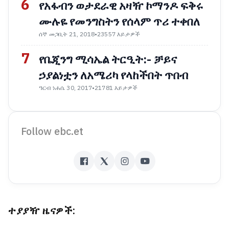
6
የአፋብን ወታደራዊ አዛዥ ኮማንዶ ፍቅሩ
ሙሉዬ የመንግስትን የሰላም ጥሪ ተቀበለ
ሰኞ መጋቢት 21, 2018
•
23557 እይታዎች
7
የቤጂንግ ሚሳኤል ትርዒት:- ቻይና
ኃያልነቷን ለአሜሪካ የላከችበት ጥበብ
ዓርብ ነሐሴ 30, 2017
•
21781 እይታዎች
Follow ebc.et
ተያያዥ ዜናዎች: