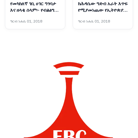
የመካከለኛ ገቢ ሀገር ግንባታ
ከሕዳሴው ግድብ አራት እጥፍ
እና ዘላቂ ሰላም፡- የብልፅግና
የሚያመነጨው የኢትዮጵያ
ፓርቲ የቀጣይ አምስት
አዲሱ ግዙፍ የኃይል አብዮት
ዓርብ ነሐሴ 01, 2018
ዓርብ ነሐሴ 01, 2018
ዓመታት ስትራቴጂካዊ
አቅጣጫዎች