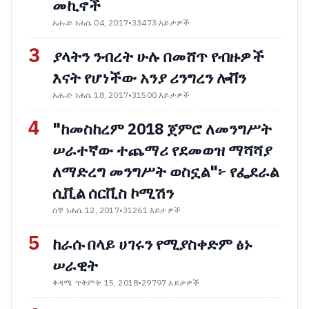
መኪኖች
እሑድ ነሐሴ 04, 2017
•
33473 እይታዎች
3
ያላትን ንብረት ሁሉ በመሸጥ የብዙዎች
እናት የሆነችው አንያ ሪንግረን ሎቨን
እሑድ ነሐሴ 18, 2017
•
31500 እይታዎች
4
"ከመስከረም 2018 ጀምሮ ለመንግሥት
ሠራተኛው ተጨማሪ የደመወዝ ማሻሻያ
ለማድረግ መንግሥት ወስኗል"፦ የፌደራል
ሲቪል ሰርቪስ ኮሚሽን
ሰኞ ነሐሴ 12, 2017
•
31261 እይታዎች
5
ከራሱ በላይ ሀገሩን የሚያስቀድም ፅኑ
ሠራዊት
ቅዳሜ ጥቅምት 15, 2018
•
29797 እይታዎች