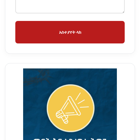
አስተያየት ላክ