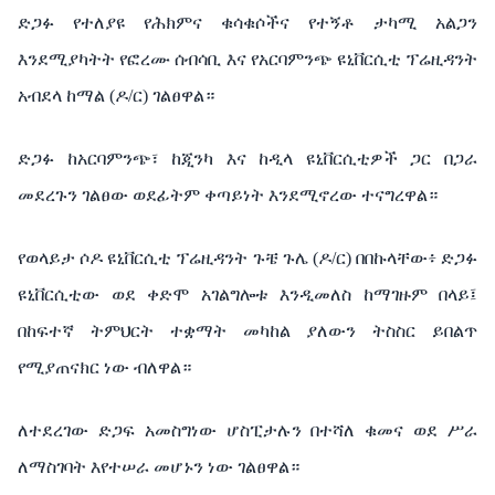
ድጋፉ የተለያዩ የሕክምና ቁሳቁሶችና የተኝቶ ታካሚ አልጋን
እንደሚያካትት የፎረሙ ሰብሳቢ እና የአርባምንጭ ዩኒቨርሲቲ ፕሬዚዳንት
አብደላ ከማል (ዶ/ር) ገልፀዋል።
ድጋፉ ከአርባምንጭ፣ ከጂንካ እና ከዲላ ዩኒቨርሲቲዎች ጋር በጋራ
መደረጉን ገልፀው ወደፊትም ቀጣይነት እንደሚኖረው ተናግረዋል።
የወላይታ ሶዶ ዩኒቨርሲቲ ፕሬዚዳንት ጉቼ ጉሌ (ዶ/ር) በበኩላቸው፥ ድጋፉ
ዩኒቨርሲቲው ወደ ቀድሞ አገልግሎቱ እንዲመለስ ከማገዙም በላይ፤
በከፍተኛ ትምህርት ተቋማት መካከል ያለውን ትስስር ይበልጥ
የሚያጠናክር ነው ብለዋል።
ለተደረገው ድጋፍ አመስግነው ሆስፒታሉን በተሻለ ቁመና ወደ ሥራ
ለማስገባት እየተሠራ መሆኑን ነው ገልፀዋል።