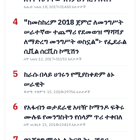
እሑድ ነሐሴ 18, 2017
•
31460 እይታዎች
4
"ከመስከረም 2018 ጀምሮ ለመንግሥት
ሠራተኛው ተጨማሪ የደመወዝ ማሻሻያ
ለማድረግ መንግሥት ወስኗል"፦ የፌደራል
ሲቪል ሰርቪስ ኮሚሽን
ሰኞ ነሐሴ 12, 2017
•
31192 እይታዎች
5
ከራሱ በላይ ሀገሩን የሚያስቀድም ፅኑ
ሠራዊት
ቅዳሜ ጥቅምት 15, 2018
•
29756 እይታዎች
6
የአፋብን ወታደራዊ አዛዥ ኮማንዶ ፍቅሩ
ሙሉዬ የመንግስትን የሰላም ጥሪ ተቀበለ
ሰኞ መጋቢት 21, 2018
•
23419 እይታዎች
7