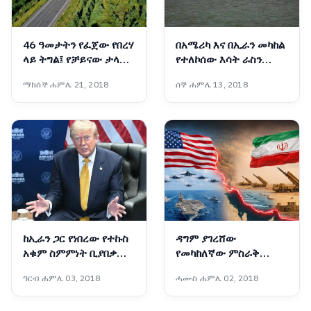
46 ዓመታትን የፈጀው የበረሃ
በአሜሪካ እና በኢራን መካከል
ላይ ትግል፤ የቻይናው ታላቁ
የተለኮሰው እሳት ራስን
አረንጓዴ ግንብ አስገራሚ
ወደመግታት እንዲሸጋገር
ማክሰኞ ሐምሌ 21, 2018
ሰኞ ሐምሌ 13, 2018
ስኬት
ዓለም አቀፍ ተቋማት ጠየቁ
ከኢራን ጋር የነበረው የተኩስ
ዳግም ያገረሸው
አቁም ስምምነት ቢያበቃም
የመካከለኛው ምስራቅ
አሜሪካ ከኢራን ጋር
ውጥረት
ዓርብ ሐምሌ 03, 2018
ሓሙስ ሐምሌ 02, 2018
ትወያያለች፦ ፕሬዝዳንት
ትራምፕ