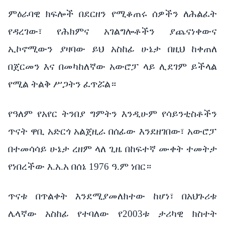
ምዕራባዊ ክፍሎች በደርዘን የሚቆጠሩ ሰዎችን ለሕልፈት
የዳረገው፣ የሕክምና አገልግሎቶችን ያጨናነቀውና
ኢኮኖሚውን ያዛባው ይህ አስከፊ ሁኔታ በዚህ ከቀጠለ
በጀርመን እና በመካከለኛው አውሮፓ ላይ ሊደገም ይችላል
የሚል ትልቅ ሥጋትን ፈጥሯል።
የዓለም የአየር ትንበያ ግምትን እንዲሁም የሳይንቲስቶችን
ጥናት ዋቢ አድርጎ አልጀዚራ በሰፊው እንደዘገበው፣ አውሮፓ
በተመሳሳይ ሁኔታ ረዘም ላለ ጊዜ በከፍተኛ ሙቀት ተመትታ
የነበረችው እ.አ.አ በሰኔ 1976 ዓ.ም ነበር።
ጥናቱ በጥልቀት እንደሚያመለክተው ከሆነ፣ በአህጉሪቱ
ሌላኛው አስከፊ የተባለው የ2003ቱ ታሪካዊ ክስተት