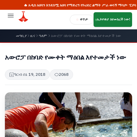
🔥 አዲስ አበባን እንደስሟ አበባ የማድረግ የኮሪደር ልማት ሥራ ወሳኝ ማሳያ፦ ፒያሳ
ቀጥታ
ኢትዮጵያ እየመከረች ነው!
መግቢያ
ዜና
ዓለም
አውሮፓ በከባድ የሙቀት ማዕበል እየተመታች ነው
አውሮፓ በከባድ የሙቀት ማዕበል እየተመታች ነው
ዓርብ ሰኔ 19, 2018
2068