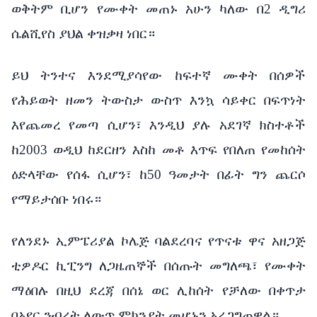
ወቅትም ቢሆን የሙቀት መጠኑ አሁን ካለው በ2 ዲግሪ
ሴልሺየስ ያህል ቀዝቃዛ ነበር።
ይህ ትንተና እንደሚያሳየው ከፍተኛ ሙቀት በሰዎች
የሕይወት ዘመን ትውስታ ውስጥ እንኳ ሳይቀር በፍጥነት
እየጨመረ የመጣ ሲሆን፣ እንዲህ ያሉ አደገኛ ክስተቶች
ከ2003 ወዲህ ከደርዘን እስከ መቶ እጥፍ የበለጠ የመከሰት
ዕድላቸው የሰፋ ሲሆን፣ ከ50 ዓመታት በፊት ግን ጨርሶ
የማይታሰቡ ነበሩ።
የለንደኑ ኢምፔሪያል ኮሌጅ ባልደረባና የጥናቱ ዋና አዘጋጅ
ቲዎዶር ኪፒንግ ለጋዜጠኞች በሰጡት መግለጫ፣ የሙቀት
ማዕበሉ በዚህ ደረጃ በሰኔ ወር ሊከሰት የቻለው በቀጥታ
በአየር ንብረት ለውጥ ምክንያት መሆኑን አረጋግጠዋል።