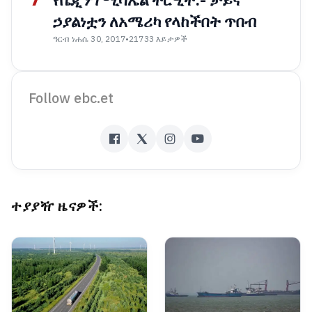
የቤጂንግ ሚሳኤል ትርዒት:- ቻይና
ኃያልነቷን ለአሜሪካ የላከችበት ጥበብ
ዓርብ ነሐሴ 30, 2017
•
21733 እይታዎች
Follow ebc.et
ተያያዥ ዜናዎች: