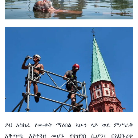
ይህ አስከፊ የሙቀት ማዕበል አሁን ላይ ወደ ምሥራቅ
አቅጣጫ እየተጓዘ መሆኑ የተዘገበ ሲሆን፤ በአህጉሪቱ