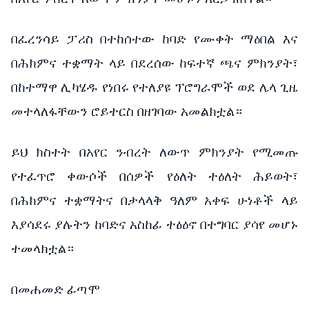
በፈረንሳይ ፓሪስ በተከሰተው ከባድ የሙቀት ማዕበል እና
በሕክምና ተቋማት ላይ በደረሰው ከፍተኛ ጫና ምክንያት፣
በከተማዋ ሊካሄዱ የነበሩ የተለያዩ ፕሮግራሞች ወደ ሌላ ጊዜ
መተላለፋቸውን ሮይተርስ በዘገባው አመልክቷል።
ይህ ክስተት በአየር ንብረት ለውጥ ምክንያት የሚመጡ
የተፈጥሮ ቀውሶች በሰዎች የዕለት ተዕለት ሕይወት፣
በሕክምና ተቋማትና በታላላቅ ዓለም አቀፍ ሁነቶች ላይ
እያሳደሩ ያሉትን ከባድና አስከፊ ተፅዕኖ በተግባር ያሳየ መሆኑ
ተመላክቷል።
በመሐመድ ፊጣሞ