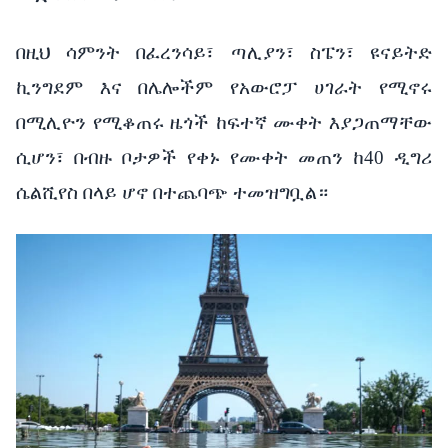
በዚህ ሳምንት በፈረንሳይ፣ ጣሊያን፣ ስፔን፣ ዩናይትድ
ኪንግደም እና በሌሎችም የአውሮፓ ሀገራት የሚኖሩ
በሚሊዮን የሚቆጠሩ ዜጎች ከፍተኛ ሙቀት እያጋጠማቸው
ሲሆን፣ በብዙ ቦታዎች የቀኑ የሙቀት መጠን ከ40 ዲግሪ
ሴልሺየስ በላይ ሆኖ በተጨባጭ ተመዝግቧል።