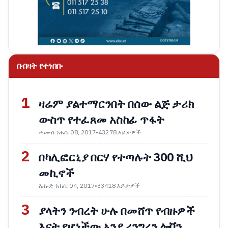
በብዛት የተነበቡ
1
ዛሬም ያልተማርንበት በሰው ልጅ ታሪክ
ውስጥ የተፈጸመ አስከፊ ጥፋት
ሓሙስ ነሐሴ 08, 2017
•
43278 እይታዎች
2
በካሊፎርኒያ በርሃ የተጣሉት 300 ሺህ
መኪኖች
እሑድ ነሐሴ 04, 2017
•
33418 እይታዎች
3
ያላትን ንብረት ሁሉ በመሸጥ የብዙዎች
እናት የሆነችው አንያ ሪንግረን ሎቨን