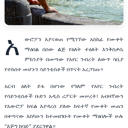
አ
ውሮፓን እያናወጠ የሚገኘው አስከፊ የሙቀት
ማዕበል በሰው ልጅ የዕለት ተዕለት እንቅስቃሴ
ምክንያት በመጣው የአየር ንብረት ለውጥ ሳቢያ
የተከሰተ መሆኑን ሳይንቲስቶች በጥናት አረጋገጡ።
አርብ ዕለት ይፋ በሆነው የዓለም የአየር ንብረት
የሳይንቲስቶች ቡድን አዲስ ሪፖርት መሠረት፣ አብዛኛውን
የአውሮፓ ክፍል እያዳረሰ ያለው ከፍተኛ የሙቀት መጠን
በቀጣናው እስካሁን ከተመዘገቡት የሙቀት ማዕበሎች ሁሉ
“እጅግ ከባድ” ያደርገዋል።