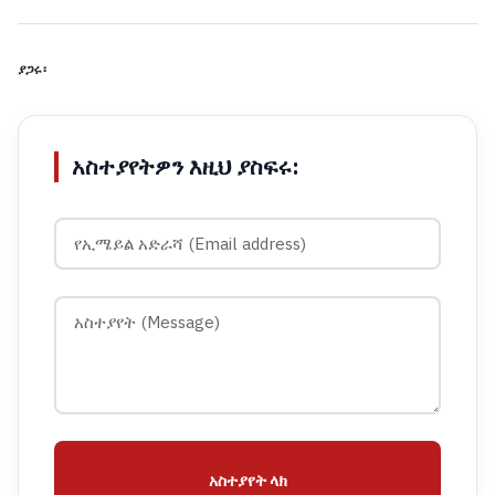
ያጋሩ፡
አስተያየትዎን እዚህ ያስፍሩ:
አስተያየት ላክ