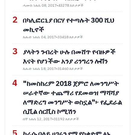
ሓሙስ ነሐሴ 08, 2017
•
43278 እይታዎች
2
በካሊፎርኒያ በርሃ የተጣሉት 300 ሺህ
መኪኖች
እሑድ ነሐሴ 04, 2017
•
33418 እይታዎች
3
ያላትን ንብረት ሁሉ በመሸጥ የብዙዎች
እናት የሆነችው አንያ ሪንግረን ሎቨን
እሑድ ነሐሴ 18, 2017
•
31460 እይታዎች
4
"ከመስከረም 2018 ጀምሮ ለመንግሥት
ሠራተኛው ተጨማሪ የደመወዝ ማሻሻያ
ለማድረግ መንግሥት ወስኗል"፦ የፌደራል
ሲቪል ሰርቪስ ኮሚሽን
ሰኞ ነሐሴ 12, 2017
•
31192 እይታዎች
5
ከራሱ በላይ ሀገሩን የሚያስቀድም ፅኑ