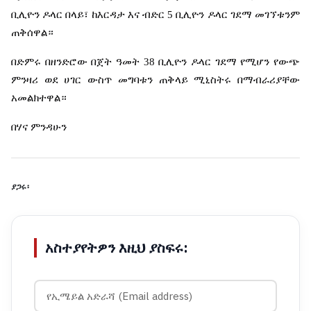
ቢሊዮን
ዶላር
በላይ፣
ከእርዳታ
እና
ብድር
5
ቢሊዮን
ዶላር
ገደማ
መገኘቱንም
ጠቅሰዋል።
በድምሩ
በዘንድሮው
በጀት
ዓመት
38
ቢሊዮን
ዶላር
ገደማ
የሚሆን
የውጭ
ምንዛሪ
ወደ
ሀገር
ውስጥ
መግባቱን
ጠቅላይ
ሚኒስትሩ
በማብራሪያቸው
አመልክተዋል።
በሃና
ምንዳሁን
ያጋሩ፡
አስተያየትዎን እዚህ ያስፍሩ: