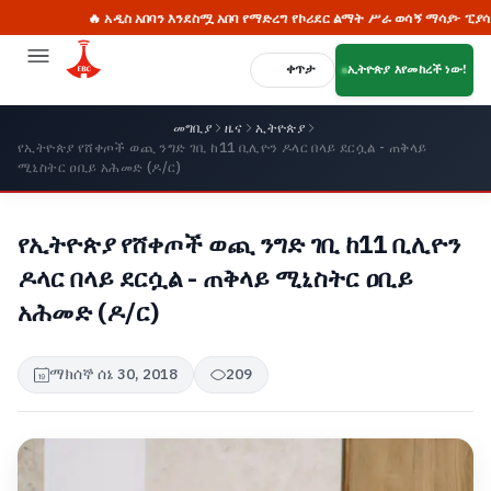
🔥 አዲስ አበባን እንደስሟ አበባ የማድረግ የኮሪደር ልማት ሥራ ወሳኝ ማሳያ፦ ፒያሳ
ቀጥታ
ኢትዮጵያ እየመከረች ነው!
መግቢያ
ዜና
ኢትዮጵያ
የኢትዮጵያ የሸቀጦች ወጪ ንግድ ገቢ ከ11 ቢሊዮን ዶላር በላይ ደርሷል - ጠቅላይ
ሚኒስትር ዐቢይ አሕመድ (ዶ/ር)
የኢትዮጵያ የሸቀጦች ወጪ ንግድ ገቢ ከ11 ቢሊዮን
ዶላር በላይ ደርሷል - ጠቅላይ ሚኒስትር ዐቢይ
አሕመድ (ዶ/ር)
ማክሰኞ ሰኔ 30, 2018
209