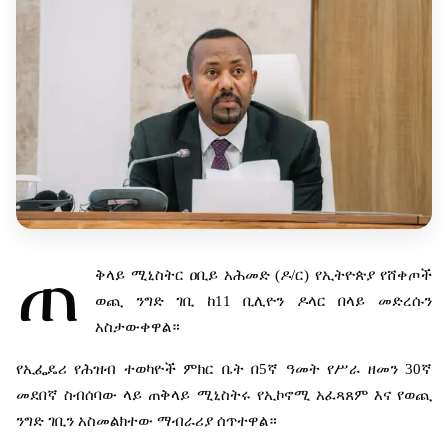
ጠ
ቅላይ
ሚኒስትር
ዐቢይ
አሕመድ
(
ዶ
/
ር
)
የኢትዮጵያ
የሸቀጦች
ወጪ
ንግድ
ገቢ
ከ
11
ቢሊዮን
ዶላር
በላይ
መድረሱን
አስታውቀዋል።
የኢፌዴሪ
የሕዝብ
ተወካዮች
ምክር
ቤት
በ
5
ኛ
ዓመት
የሥራ
ዘመን
30
ኛ
መደበኛ
ስብሰባው
ላይ
ጠቅላይ
ሚኒስትሩ
የኢኮኖሚ
አፈጻጸም
እና
የወጪ
ንግድ
ገቢን
አስመልክተው
ማብራሪያ
ሰጥተዋል።