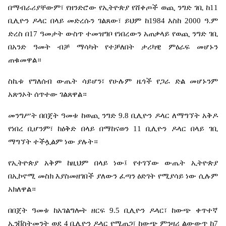
በማብራሪያቸውም፣
የዘንድሮው
የኢትዮጵያ
የሸቀጦች
ወጪ
ንግድ
ገቢ
ከ
11
ቢሊዮን
ዶላር
በላይ
መድረሱን
ገልጸው፣
ይህም
ከ
1984
እስከ
2000
ዓ
.
ም
ድረስ
በ
17
ዓመታት
ውስጥ
ተመዝግቦ
የነበረውን
አጠቃላይ
የወጪ
ንግድ
ገቢ
በአንድ
ዓመት
ብቻ
ማሳካት
የተቻለበት
ታሪካዊ
ምዕራፍ
መሆኑን
ጠቁመዋል።
ስኬቱ
የግለሰብ
ውጤት
ሳይሆን፣
የሁሉም
ዜጎች
የጋራ
ድል
መሆኑንም
አጽንኦት
ሰጥተው
ገልጸዋል።
መንግሥት
በበጀት
ዓመቱ
ከወጪ
ንግድ
9.8
ቢሊዮን
ዶላር
ለማግኘት
አቅዶ
የነበረ
ቢሆንም፣
ከዕቅድ
በላይ
በማከናወን
11
ቢሊዮን
ዶላር
በላይ
ገቢ
ማግኘት
ተችሏልም
ነው
ያሉት።
የኢትዮጵያ
አቅም
ከዚህም
በላይ
ነው፤
የተገኘው
ውጤት
ኢትዮጵያ
በኢኮኖሚ
መስክ
እያስመዘገበች
ያለውን
ፈጣን
ዕድገት
የሚያሳይ
ነው
ሲሉም
አክለዋል።
በበጀት
ዓመቱ
ከአገልግሎት
ዘርፍ
9.5
ቢሊዮን
ዶላር፣
ከውጭ
ቀጥተኛ
ኢንቨስትመንት
ወደ
4
ቢሊዮን
ዶላር
የሚጠጋ፣
ከውጭ
ምንዛሪ
ልውውጥ
ከ
7