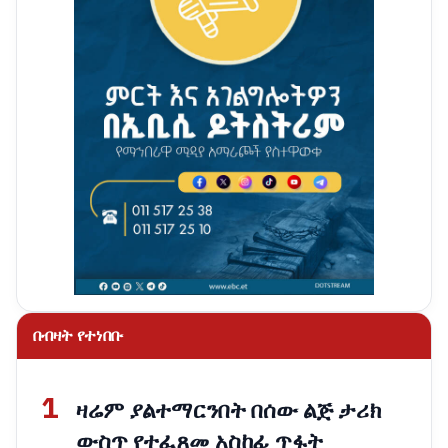
በብዛት የተነበቡ
1
ዛሬም ያልተማርንበት በሰው ልጅ ታሪክ
ውስጥ የተፈጸመ አስከፊ ጥፋት