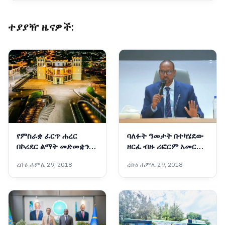
ተያያዥ ዜናዎች:
የምስራቋ ፈርጥ ሐረር
ባለፉት ዓመታት በተካሄደው
በኮሪደር ልማት መድመቋን
ዘርፈ ብዙ ሪፎርም አመርቂ
ቀጥላለች
ውጤቶች ተመዝግበዋል፡-
ረቡዕ ሐምሌ 29, 2018
ረቡዕ ሐምሌ 29, 2018
አቶ አደም ፋራህ