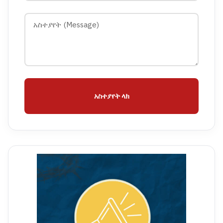
አስተያየት ላክ