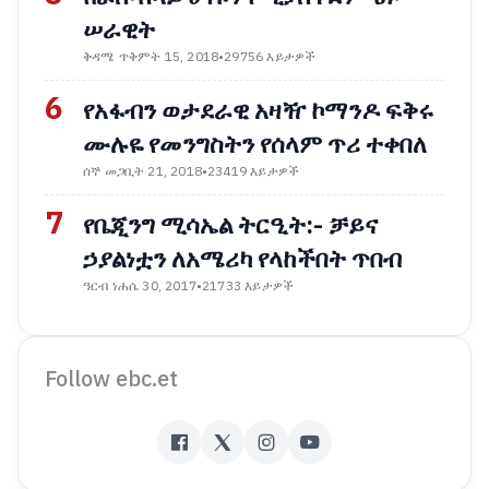
ሠራዊት
ቅዳሜ ጥቅምት 15, 2018
•
29756 እይታዎች
6
የአፋብን ወታደራዊ አዛዥ ኮማንዶ ፍቅሩ
ሙሉዬ የመንግስትን የሰላም ጥሪ ተቀበለ
ሰኞ መጋቢት 21, 2018
•
23419 እይታዎች
7
የቤጂንግ ሚሳኤል ትርዒት:- ቻይና
ኃያልነቷን ለአሜሪካ የላከችበት ጥበብ
ዓርብ ነሐሴ 30, 2017
•
21733 እይታዎች
Follow ebc.et