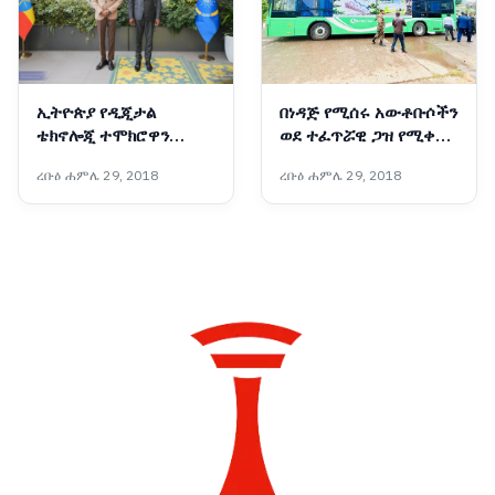
ኢትዮጵያ የዲጂታል
በነዳጅ የሚሰሩ አውቶቡሶችን
ቴክኖሎጂ ተሞክሮዋን
ወደ ተፈጥሯዊ ጋዝ የሚቀይር
ለአፍሪካ ማጋራት አለባት :-
አዲሱ ቴክኖሎጂ
ረቡዕ ሐምሌ 29, 2018
ረቡዕ ሐምሌ 29, 2018
የቤኒን የዲጂታል
ትራንስፎርሜሽንና የፈጠራ
ሚኒስትር