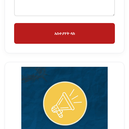
አስተያየት ላክ