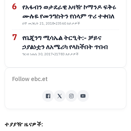
6
የአፋብን ወታደራዊ አዛዥ ኮማንዶ ፍቅሩ
ሙሉዬ የመንግስትን የሰላም ጥሪ ተቀበለ
ሰኞ መጋቢት 21, 2018
•
23560 እይታዎች
7
የቤጂንግ ሚሳኤል ትርዒት:- ቻይና
ኃያልነቷን ለአሜሪካ የላከችበት ጥበብ
ዓርብ ነሐሴ 30, 2017
•
21783 እይታዎች
Follow ebc.et
ተያያዥ ዜናዎች: