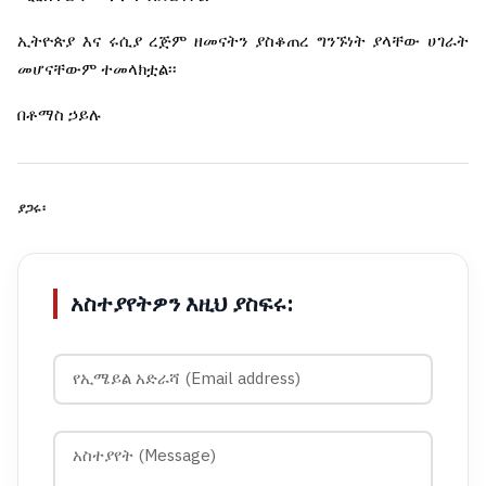
ኢትዮጵያ
እና
ሩሲያ
ረጅም
ዘመናትን
ያስቆጠረ
ግንኙነት
ያላቸው
ሀገራት
መሆናቸውም
ተመላክቷል፡፡
በቶማስ
ኃይሉ
ያጋሩ፡
አስተያየትዎን እዚህ ያስፍሩ: