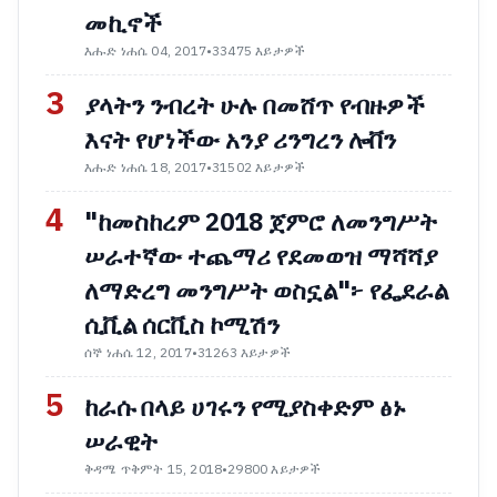
መኪኖች
እሑድ ነሐሴ 04, 2017
•
33475 እይታዎች
3
ያላትን ንብረት ሁሉ በመሸጥ የብዙዎች
እናት የሆነችው አንያ ሪንግረን ሎቨን
እሑድ ነሐሴ 18, 2017
•
31502 እይታዎች
4
"ከመስከረም 2018 ጀምሮ ለመንግሥት
ሠራተኛው ተጨማሪ የደመወዝ ማሻሻያ
ለማድረግ መንግሥት ወስኗል"፦ የፌደራል
ሲቪል ሰርቪስ ኮሚሽን
ሰኞ ነሐሴ 12, 2017
•
31263 እይታዎች
5
ከራሱ በላይ ሀገሩን የሚያስቀድም ፅኑ
ሠራዊት
ቅዳሜ ጥቅምት 15, 2018
•
29800 እይታዎች