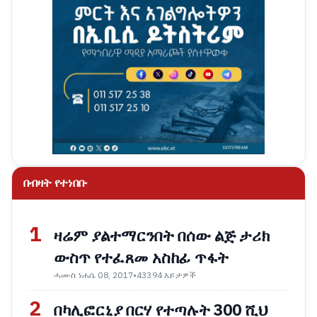
በብዛት የተነበቡ
1
ዛሬም ያልተማርንበት በሰው ልጅ ታሪክ
ውስጥ የተፈጸመ አስከፊ ጥፋት
ሓሙስ ነሐሴ 08, 2017
•
43394 እይታዎች
2
በካሊፎርኒያ በርሃ የተጣሉት 300 ሺህ