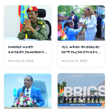
የመከላከያ ሠራዊት
ዶ/ር መቅደስ ዳባ በባሕርዳር
ፋውንዴሽን ያስመዘገበውን
ከተማ የአረጋውያንን ቤትና
ለውጥ ማጠናከር ይገባል -
የትምህርት ቤት ግንባታ
ዓርብ ነሐሴ 01, 2018
ዓርብ ነሐሴ 01, 2018
ፊልድ ማርሻል ብርሃኑ ጁላ
አስጀመሩ