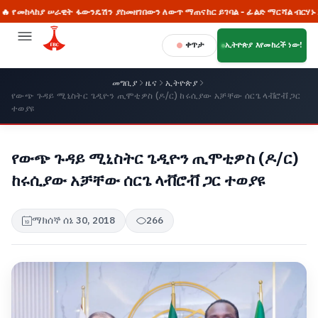
ከላከያ ሠራዊት ፋውንዴሽን ያስመዘገበውን ለውጥ ማጠናከር ይገባል - ፊልድ ማርሻል ብርሃኑ ጁላ
ቀጥታ
ኢትዮጵያ እየመከረች ነው!
መግቢያ
ዜና
ኢትዮጵያ
የውጭ ጉዳይ ሚኒስትር ጌዲዮን ጢሞቲዎስ (ዶ/ር) ከሩሲያው አቻቸው ሰርጌ ላቭሮቭ ጋር
ተወያዩ
የውጭ ጉዳይ ሚኒስትር ጌዲዮን ጢሞቲዎስ (ዶ/ር)
ከሩሲያው አቻቸው ሰርጌ ላቭሮቭ ጋር ተወያዩ
ማክሰኞ ሰኔ 30, 2018
266