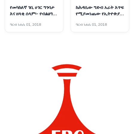
የመካከለኛ ገቢ ሀገር ግንባታ
ከሕዳሴው ግድብ አራት እጥፍ
እና ዘላቂ ሰላም፡- የብልፅግና
የሚያመነጨው የኢትዮጵያ
ፓርቲ የቀጣይ አምስት
አዲሱ ግዙፍ የኃይል አብዮት
ዓርብ ነሐሴ 01, 2018
ዓርብ ነሐሴ 01, 2018
ዓመታት ስትራቴጂካዊ
አቅጣጫዎች