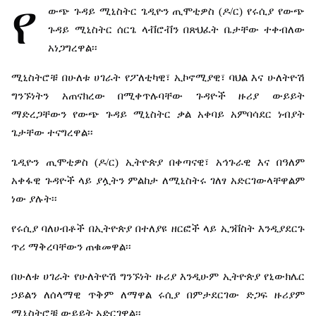
የ
ውጭ
ጉዳይ
ሚኒስትር
ጌዲዮን
ጢሞቲዎስ
(
ዶ
/
ር
)
የሩሲያ
የውጭ
ጉዳይ
ሚኒስትር
ሰርጌ
ላቭሮቭን
በጽህፈት
ቤታቸው
ተቀብለው
አነጋግረዋል፡፡
ሚኒስትሮቹ
በሁለቱ
ሀገራት
የፖለቲካዊ፣
ኢኮኖሚያዊ፣
ባህል
እና
ሁለትዮሽ
ግንኙነትን
አጠናክረው
በሚቀጥሉባቸው
ጉዳዮች
ዙሪያ
ውይይት
ማድረጋቸውን
የውጭ
ጉዳይ
ሚኒስትር
ቃል
አቀባይ
አምባሳደር
ነብያት
ጌታቸው
ተናግረዋል፡፡
ጌዲዮን
ጢሞቲዎስ
(
ዶ
/
ር
)
ኢትዮጵያ
በቀጣናዊ፣
አኅጉራዊ
እና
በዓለም
አቀፋዊ
ጉዳዮች
ላይ
ያሏትን
ምልከታ
ለሚኒስትሩ
ገለፃ
አድርገውላቸዋልም
ነው
ያሉት፡፡
የሩሲያ
ባለሀብቶች
በኢትዮጵያ
በተለያዩ
ዘርፎች
ላይ
ኢንቨስት
እንዲያደርጉ
ጥሪ
ማቅረባቸውን
ጠቁመዋል፡፡
በሁለቱ
ሀገራት
የሁለትዮሽ
ግንኙነት
ዙሪያ
እንዲሁም
ኢትዮጵያ
የኒውክሌር
ኃይልን
ለሰላማዊ
ጥቅም
ለማዋል
ሩሲያ
በምታደርገው
ድጋፍ
ዙሪያም
ሚኒስትሮቹ
ውይይት
አድርገዋል፡፡