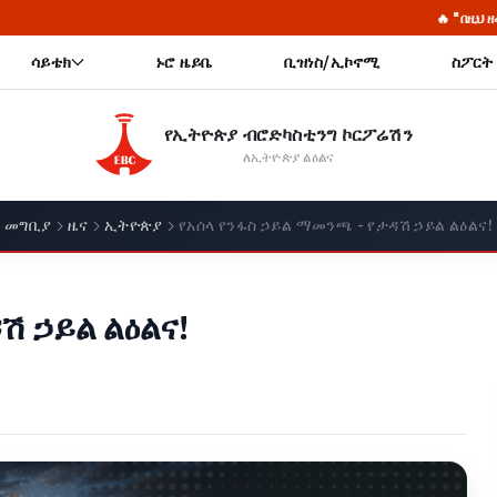
🔥 "በዚህ ዘመን የትጥቅ ትግል አድርገህ 
ሳይቴክ
ኑሮ ዜይቤ
ቢዝነስ/ኢኮኖሚ
ስፖርት
የኢትዮጵያ ብሮድካስቲንግ ኮርፖሬሽን
ለኢትዮጵያ ልዕልና
መግቢያ
ዜና
ኢትዮጵያ
የአሰላ የንፋስ ኃይል ማመንጫ - የታዳሽ ኃይል ልዕልና!
ሽ ኃይል ልዕልና!