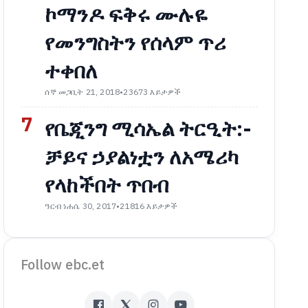
ኮማንዶ ፍቅሩ ሙሉዬ
የመንግስትን የሰላም ጥሪ
ተቀበለ
ሰኞ መጋቢት 21, 2018
•
23673 እይታዎች
7
የቤጂንግ ሚሳኤል ትርዒት:-
ቻይና ኃያልነቷን ለአሜሪካ
የላከችበት ጥበብ
ዓርብ ነሐሴ 30, 2017
•
21816 እይታዎች
Follow ebc.et