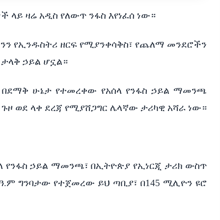
ላይ ዛሬ አዲስ የለውጥ ንፋስ እየነፈሰ ነው።
ችንን የኢንዱስትሪ ዘርፍ የሚያንቀሳቅስ፣ የጨለማ መንደሮችን
 ታላቅ ኃይል ሆኗል።
ይ በደማቅ ሁኔታ የተመረቀው የአሰላ የንፋስ ኃይል ማመንጫ
ዞ ወደ ላቀ ደረጃ የሚያሸጋግር ሌላኛው ታሪካዊ አሻራ ነው።
ሰላ የንፋስ ኃይል ማመንጫ፣ በኢትዮጵያ የኢነርጂ ታሪክ ውስጥ
ዓ.ም ግንባታው የተጀመረው ይህ ጣቢያ፣ በ145 ሚሊዮን ዩሮ