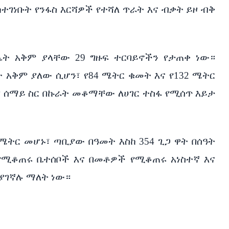
ተገነቡት የንፋስ እርሻዎች የተሻለ ጥራት እና ብቃት ይዞ ብቅ
ት አቅም ያላቸው 29 ግዙፍ ተርባይኖችን የታጠቀ ነው።
 አቅም ያለው ሲሆን፣ የ84 ሜትር ቁመት እና የ132 ሜትር
ያ ሰማይ ስር በኩራት መቆማቸው ለሀገር ተስፋ የሚሰጥ እይታ
 ሜትር መሆኑ፣ ጣቢያው በዓመት እስከ 354 ጊጋ ዋት በሰዓት
የሚቆጠሩ ቤተሰቦች እና በመቶዎች የሚቆጠሩ አነስተኛ እና
ያገኛሉ ማለት ነው።