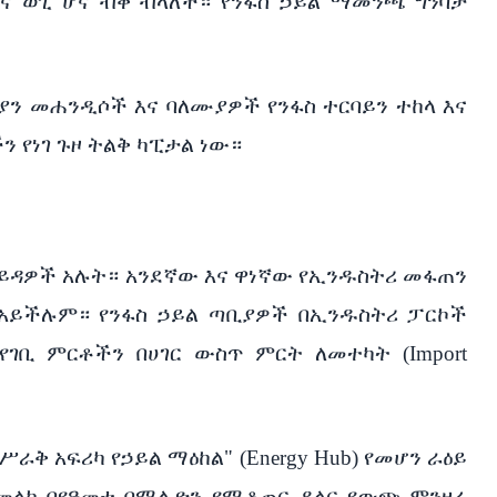
ፋና ወጊ ሆና ብቅ ብላለች። የንፋስ ኃይል ማመንጫ ግንባታ
ን መሐንዲሶች እና ባለሙያዎች የንፋስ ተርባይን ተከላ እና
ን የነገ ጉዞ ትልቅ ካፒታል ነው።
ፋይዳዎች አሉት። አንደኛው እና ዋነኛው የኢንዱስትሪ መፋጠን
አይችሉም። የንፋስ ኃይል ጣቢያዎች በኢንዱስትሪ ፓርኮች
ገቢ ምርቶችን በሀገር ውስጥ ምርት ለመተካት (Import
 አፍሪካ የኃይል ማዕከል" (Energy Hub) የመሆን ራዕይ
 በመላክ በየዓመቱ በሚሊዮን የሚቆጠር ዶላር የውጭ ምንዛሬ