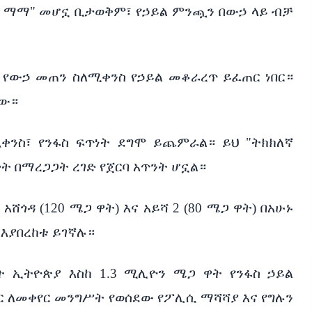
ል ማማ" መሆኗ ቢታወቅም፣ የኃይል ምንጯን በውኃ ላይ ብቻ
 የውኃ መጠን ስለሚቀንስ የኃይል መቆራረጥ ይፈጠር ነበር።
ተው።
ቀንስ፣ የንፋስ ፍጥነት ደግሞ ይጨምራል። ይህ "ትክክለኛ
 ቋት በማረጋጋት ረገድ የጀርባ አጥንት ሆኗል።
 አሸጎዳ (120 ሜጋ ዋት) እና አይሻ 2 (80 ሜጋ ዋት) በአሁኑ
 እያበረከቱ ይገኛሉ።
ት ኢትዮጵያ እስከ 1.3 ሚሊዮን ሜጋ ዋት የንፋስ ኃይል
ር ለመቀየር መንግሥት የወሰደው የፖሊሲ ማሻሻያ እና የግሉን