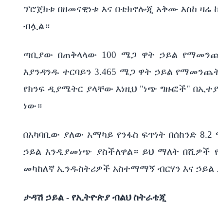
ፕሮጀክቱ በዘመናዊነቱ እና በቴክኖሎጂ አቅሙ እስከ ዛሬ ከ
ብሏል።
ጣቢያው በጠቅላላው 100 ሜጋ ዋት ኃይል የማመንጨ
እያንዳንዱ ተርባይን 3.465 ሜጋ ዋት ኃይል የማመንጨት
የክንፍ ዲያሜትር ያላቸው እነዚህ "ነጭ ግዙፎች" በኢተ
ነው።
በአካባቢው ያለው አማካይ የንፋስ ፍጥነት በሰከንድ 8.2
ኃይል እንዲያመነጭ ያስችለዋል። ይህ ማለት በሺዎች 
መካከለኛ ኢንዱስትሪዎች አስተማማኝ ብርሃን እና ኃይል 
ታዳሽ ኃይል - የኢትዮጵያ ብልህ ስትራቴጂ