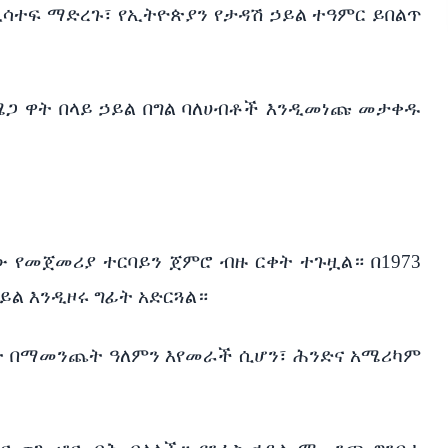
ንዲሳተፍ ማድረጉ፣ የኢትዮጵያን የታዳሽ ኃይል ተዓምር ይበልጥ
 ሜጋ ዋት በላይ ኃይል በግል ባለሀብቶች እንዲመነጩ መታቀዱ
የው የመጀመሪያ ተርባይን ጀምሮ ብዙ ርቀት ተጉዟል። በ1973
ይል እንዲዞሩ ግፊት አድርጓል።
ጋ ዋት በማመንጨት ዓለምን እየመራች ሲሆን፣ ሕንድና አሜሪካም