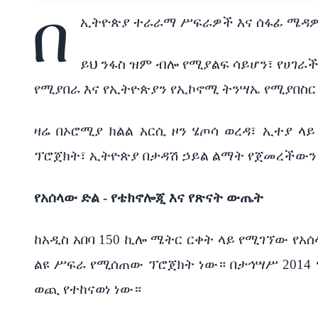
በ
ኢትዮጵያ ተራራማ ሥፍራዎች እና ሰፋፊ ሜዳዎች 
ይህ ንፋስ ዝም ብሎ የሚያልፍ ሳይሆን፣ የሀገራ
የሚያበራ እና የኢትዮጵያን የኢኮኖሚ ትንሣኤ የሚያበስር
ዛሬ በኦሮሚያ ክልል አርሲ ዞን ሄጦሳ ወረዳ፣ ኢተያ ላ
ፕሮጀክት፣ ኢትዮጵያ በታዳሽ ኃይል ልማት የጀመረችውን ጉ
የአሰላው ድል - የቴክኖሎጂ እና የጽናት ውጤት
ከአዲስ አበባ 150 ኪሎ ሜትር ርቀት ላይ የሚገኘው የአ
ልዩ ሥፍራ የሚሰጠው ፕሮጀክት ነው። በታኅሣሥ 2014 
ወጪ የተከናወነ ነው።