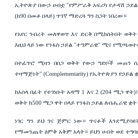
ኢትዮጵያ በውኃ ሀብቷ "የምሥራቅ አፍሪካ የታዳሽ ኃይ
(ከ90 በመቶ በላይ) ጥገኛ ማድረጓ ግን ስጋት ነበረው።
የአየር ንብረት መለዋወጥ እና ድርቅ በሚከሰትበት ወቅት
እዚህ ላይ ነው የንፋስ ኃይል "ተዓምራዊ" ሚና የሚጫወ
በተፈጥሮ ሚዛን በበጋ ወቅት የውኃ ግድቦች መጠን ሲ
ተዛማጅነት" (Complementarity) የኢትዮጵያን የኃይል
ከአሰላ በፊት የተገነቡት አዳማ 1 እና 2 (204 ሜጋ ዋት)፣
ወቅት ከ500 ሜጋ ዋት በላይ የንፋስ ኃይል ለብሔራዊ ቋት
ነገር ግን ይህ ገና ጅምር ነው። ጥናቶች እንደሚያሳዩ
የማመንጨት ዕምቅ አቅም አላት። ይህን ሀብት ወደ ተግባ