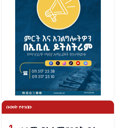
በብዛት የተነበቡ