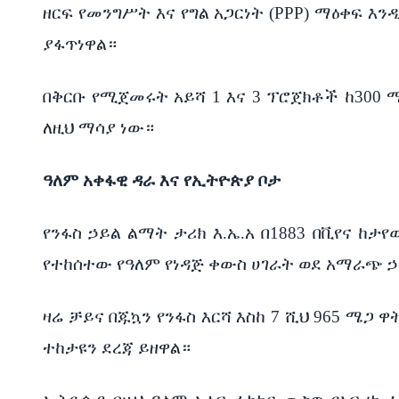
ዘርፍ የመንግሥት እና የግል አጋርነት (PPP) ማዕቀፍ እ
ያፋጥነዋል።
በቅርቡ የሚጀመሩት አይሻ 1 እና 3 ፕሮጀክቶች ከ300
ለዚህ ማሳያ ነው።
ዓለም አቀፋዊ ዳራ እና የኢትዮጵያ ቦታ
የንፋስ ኃይል ልማት ታሪክ እ.ኤ.አ በ1883 በቪየና ከታ
የተከሰተው የዓለም የነዳጅ ቀውስ ሀገራት ወደ አማራጭ ኃ
ዛሬ ቻይና በጁኳን የንፋስ እርሻ እስከ 7 ሺህ 965 ሜ
ተከታዩን ደረጃ ይዘዋል።