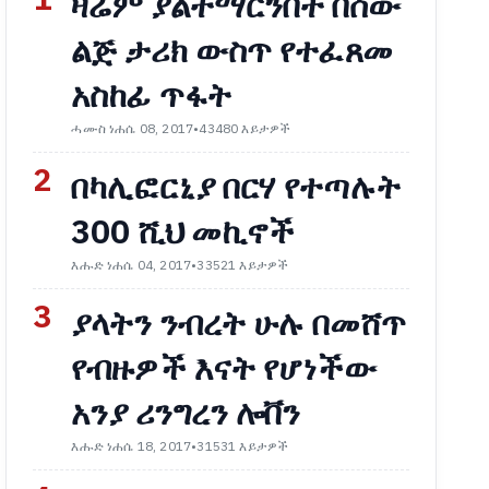
1
ዛሬም ያልተማርንበት በሰው
ልጅ ታሪክ ውስጥ የተፈጸመ
አስከፊ ጥፋት
ሓሙስ ነሐሴ 08, 2017
•
43480 እይታዎች
2
በካሊፎርኒያ በርሃ የተጣሉት
300 ሺህ መኪኖች
እሑድ ነሐሴ 04, 2017
•
33521 እይታዎች
3
ያላትን ንብረት ሁሉ በመሸጥ
የብዙዎች እናት የሆነችው
አንያ ሪንግረን ሎቨን
እሑድ ነሐሴ 18, 2017
•
31531 እይታዎች