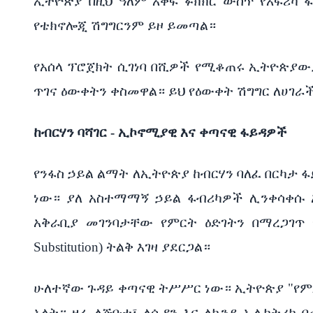
ኢትዮጵያ በዚህ ዓለም አቀፍ ፉክክር ውስጥ የአፍሪካ 
የቴክኖሎጂ ሽግግርንም ይዞ ይመጣል።
የአሰላ ፕሮጀክት ሲገነባ በሺዎች የሚቆጠሩ ኢትዮጵያውያ
ጥገና ዕውቀትን ቀስመዋል። ይህ የዕውቀት ሽግግር ለሀገራች
ከብርሃን ባሻገር - ኢኮኖሚያዊ እና ቀጣናዊ ፋይዳዎች
የንፋስ ኃይል ልማት ለኢትዮጵያ ከብርሃን ባለፈ በርካታ 
ነው። ያለ አስተማማኝ ኃይል ፋብሪካዎች ሊንቀሳቀሱ 
አቅራቢያ መገንባታቸው የምርት ዕድገትን በማረጋገጥ የ
Substitution) ትልቅ እገዛ ያደርጋል።
ሁለተኛው ጉዳይ ቀጣናዊ ትሥሥር ነው። ኢትዮጵያ "የምሥራቅ
አላት። ዛሬ ለጅቡቲ፣ ለሱዳን እና ለኬንያ ኤሌክትሪክ