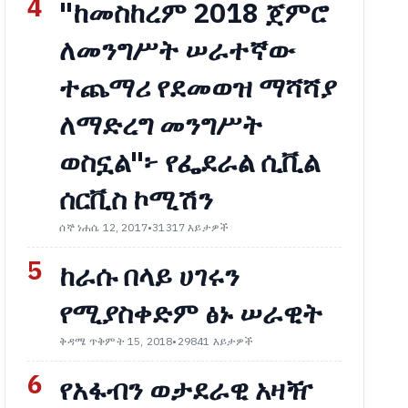
4
"ከመስከረም 2018 ጀምሮ
ለመንግሥት ሠራተኛው
ተጨማሪ የደመወዝ ማሻሻያ
ለማድረግ መንግሥት
ወስኗል"፦ የፌደራል ሲቪል
ሰርቪስ ኮሚሽን
ሰኞ ነሐሴ 12, 2017
•
31317 እይታዎች
5
ከራሱ በላይ ሀገሩን
የሚያስቀድም ፅኑ ሠራዊት
ቅዳሜ ጥቅምት 15, 2018
•
29841 እይታዎች
6
የአፋብን ወታደራዊ አዛዥ