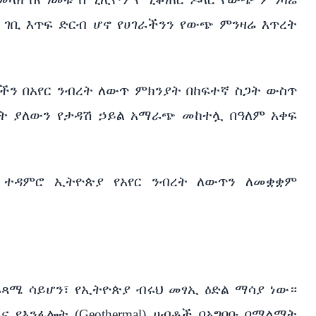
 ገቢ እጥፍ ድርብ ሆኖ የሀገራችንን የውጭ ምንዛሬ እጥረት
ችን በአየር ንብረት ለውጥ ምክንያት በከፍተኛ ስጋት ውስጥ
ቀት ያለውን የታዳሽ ኃይል አማራጭ መከተሏ በዓለም አቀፍ
ር ተዳምሮ ኢትዮጵያ የአየር ንብረት ለውጥን ለመቋቋም
ፍጻሜ ሳይሆን፣ የኢትዮጵያ ብሩህ መፃኢ ዕድል ማሳያ ነው።
ና የእንፋሎት (Geothermal) ሀብቶች በአግባቡ በማልማት