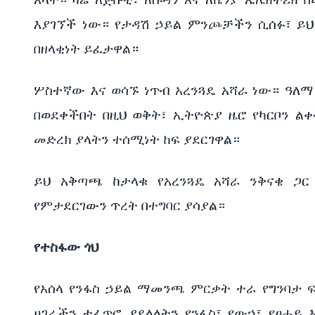
እያገኘች ነው። የታዳሽ ኃይል ምንጮቻችን ሲሰፉ፣ ይህ
በዘላቂነት ይፈታዋል።
ሦስተኛው እና ወሳኙ ነጥብ አረንጓዴ አሻራ ነው። ዓለማ
በወደቀችበት በዚህ ወቅት፣ ኢትዮጵያ ዜሮ የካርቦን ል
መድረክ ያላትን ተሰሚነት ከፍ ያደርገዋል።
ይህ አቅጣጫ ከታላቁ የአረንጓዴ አሻራ ንቅናቄ ጋ
የምታደርገውን ጥረት በተግባር ያሳያል።
የተስፋው ጎህ
የአሰላ የንፋስ ኃይል ማመንጫ ምርቃት ተራ የግንባታ 
ሀገራችን ተፈጥሮ ያደላላትን የንፋስ፣ የውኃ፣ የፀሐይ እ