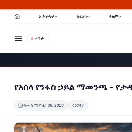
ኢትዮጵያ
አፍሪካ
ዓለም
ቀጥታ
የአሰላ የንፋስ ኃይል ማመንጫ - የታዳ
ሓሙስ ሚያዝያ 08, 2018
747