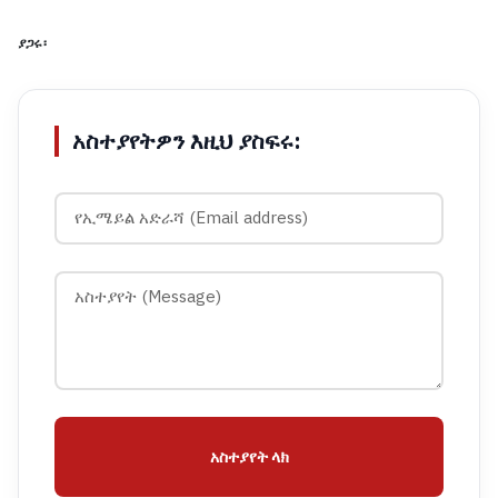
ያጋሩ፡
አስተያየትዎን እዚህ ያስፍሩ:
አስተያየት ላክ