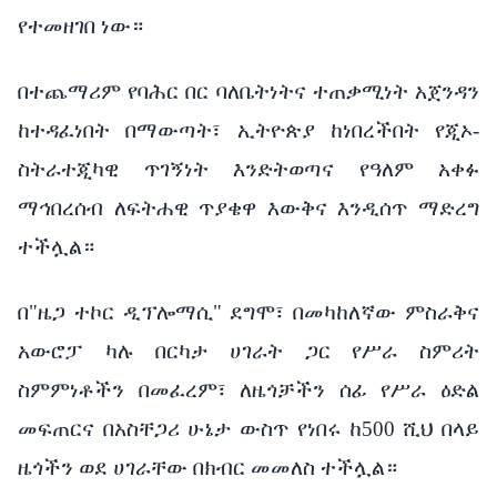
የተመዘገበ ነው።
በተጨማሪም የባሕር በር ባለቤትነትና ተጠቃሚነት አጀንዳን
ከተዳፈነበት በማውጣት፣ ኢትዮጵያ ከነበረችበት የጂኦ-
ስትራተጂካዊ ጥገኝነት እንድትወጣና የዓለም አቀፉ
ማኅበረሰብ ለፍትሐዊ ጥያቄዋ እውቅና እንዲሰጥ ማድረግ
ተችሏል።
በ"ዜጋ ተኮር ዲፕሎማሲ" ደግሞ፣ በመካከለኛው ምስራቅና
አውሮፓ ካሉ በርካታ ሀገራት ጋር የሥራ ስምሪት
ስምምነቶችን በመፈረም፣ ለዜጎቻችን ሰፊ የሥራ ዕድል
መፍጠርና በአስቸጋሪ ሁኔታ ውስጥ የነበሩ ከ500 ሺህ በላይ
ዜጎችን ወደ ሀገራቸው በክብር መመለስ ተችሏል።