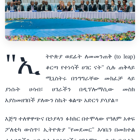
"ኢ
ትዮጵያ ወደፊት ለመመንጠቅ (to leap)
ቆርጣ የተነሳች ሀገር ናት" ሲሉ ጠቅላይ
ሚኒስትሩ በንግግራቸው መክፈቻ ላይ
ያነሱት ሀሳብ፣ ሀገራችን በዲፕሎማሲው መስክ
እያስመዘገበች ያለውን ስኬት ቁልጭ አድርጎ ያሳያል።
እጅግ ተለዋዋጭና በኃያላን ፉክክር በተሞላው የዓለም አቀፍ
ፖለቲካ ውስጥ፣ ኢትዮጵያ "የመደመር" እሳቤን በመከተል