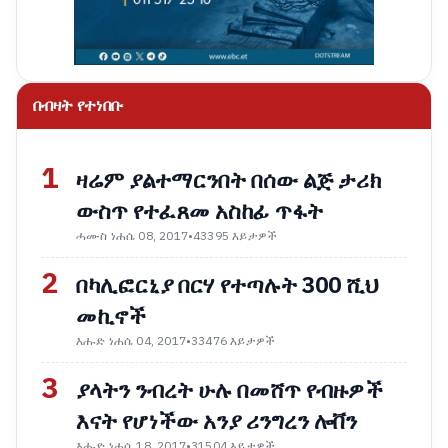
በብዛት የተነበቡ
1
ዛሬም ያልተማርንበት በሰው ልጅ ታሪክ
ውስጥ የተፈጸመ አስከፊ ጥፋት
ሓሙስ ነሐሴ 08, 2017
•
43395 እይታዎች
2
በካሊፎርኒያ በርሃ የተጣሉት 300 ሺህ
መኪኖች
እሑድ ነሐሴ 04, 2017
•
33476 እይታዎች
3
ያላትን ንብረት ሁሉ በመሸጥ የብዙዎች
እናት የሆነችው አንያ ሪንግረን ሎቨን
እሑድ ነሐሴ 18, 2017
•
31504 እይታዎች