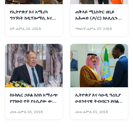
የኢትዮጵያ እና አሜሪካ
ጠቅላይ ሚኒስትር ዐቢይ
ግንኙነት ከዲፕሎማሲ እና
አሕመድ (ዶ/ር) ከኦሊሴጉን
በወታደራዊ ትብብር ወደ
ኦባሳንጆ ጋር ተወያዩ
ሰኞ ሐምሌ 20, 2018
ማክሰኞ ሐምሌ 07, 2018
ስትራቴጂያዊ አጋርነት
እየተሸጋገረ ነው - አምባሳደር
ኤርቪን ማሲንጋ
ከኑክሌር ኃይል እስከ አማራጭ
ኢትዮጵያ እና ሳዑዲ ዓረቢያ
የገንዘብ ኖት የሩሲያው ውጭ
ሁለንተናዊ ትብብርን ይበልጥ
ጉዳይ ሚኒስትር በአዲስ አበባ
ማጠናከር በሚቻልበት ሁኔታ
ረቡዕ ሐምሌ 01, 2018
ረቡዕ ሐምሌ 01, 2018
ለምን ተገኙ?
ላይ መከሩ