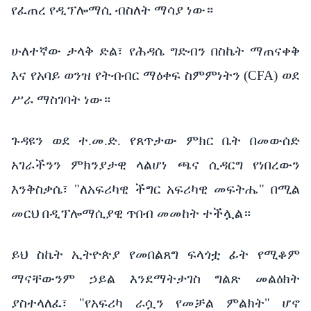
የፈጠረ የዲፕሎማሲ ብስለት ማሳያ ነው።
ሁለተኛው ታላቅ ድል፣ የሕዳሴ ግድብን በስኬት ማጠናቀቅ
እና የአባይ ወንዝ የትብብር ማዕቀፍ ስምምነትን (CFA) ወደ
ሥራ ማስገባት ነው።
ጉዳዩን ወደ ተ.መ.ድ. የጸጥታው ምክር ቤት በመውሰድ
አገራችንን ምክንያታዊ ላልሆነ ጫና ሲዳርግ የነበረውን
እንቅስቃሴ፣ "ለአፍሪካዊ ችግር አፍሪካዊ መፍትሔ" በሚል
መርህ በዲፕሎማሲያዊ ጥበብ መመከት ተችሏል።
ይህ ስኬት ኢትዮጵያ የመበልጸግ ፍላጎቷ ፊት የሚቆም
ማናቸውንም ኃይል እንደማትታገስ ግልጽ መልዕክት
ያስተላለፈ፣ "የአፍሪካ ራሷን የመቻል ምልክት" ሆኖ