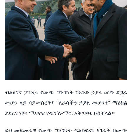
ብልፅግና ፓርቲ፣ የውጭ ግንኙነት በአንድ ኃያል ወገን ደጋፊ
መሆን ላይ ሳይመሰረት፣ "ለራሳችን ኃያል መሆንን" ማዕከል
ያደረገ ነፃና ሚዛናዊ የዲፕሎማሲ አቅጣጫ ይከተላል።
ይህ መደመራዊ የውጭ ግንኙነት ፍልስፍና፣ አገራት በውጭ