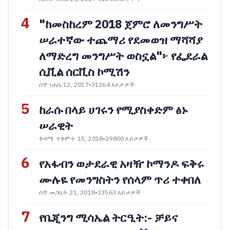
4
"ከመስከረም 2018 ጀምሮ ለመንግሥት
ሠራተኛው ተጨማሪ የደመወዝ ማሻሻያ
ለማድረግ መንግሥት ወስኗል"፦ የፌደራል
ሲቪል ሰርቪስ ኮሚሽን
ሰኞ ነሐሴ 12, 2017
•
31264 እይታዎች
5
ከራሱ በላይ ሀገሩን የሚያስቀድም ፅኑ
ሠራዊት
ቅዳሜ ጥቅምት 15, 2018
•
29800 እይታዎች
6
የአፋብን ወታደራዊ አዛዥ ኮማንዶ ፍቅሩ
ሙሉዬ የመንግስትን የሰላም ጥሪ ተቀበለ
ሰኞ መጋቢት 21, 2018
•
23563 እይታዎች
7
የቤጂንግ ሚሳኤል ትርዒት:- ቻይና