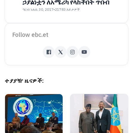
ኃያልነቷን ለአሜሪካ የላከችበት ጥበብ
ዓርብ ነሐሴ 30, 2017
•
21783 እይታዎች
Follow ebc.et
ተያያዥ ዜናዎች: