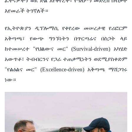
ፈተናዎችን ወደ ድል እየቀየረች፣ የዓለምን መድረክ በብቃት
እየመራች ትገኛለች።
የኢትዮጵያን ዲፕሎማሲ የቀየረው መሠረታዊ የሪፎርም
አቅጣጫ፣ የውጭ ግንኙነትን በጥርጣሬና በስጋት ላይ
ከተመሠረተ "የህልውና መር" (Survival-driven) አካሄድ
አውጥቶ፣ ትብብርንና የጋራ ተጠቃሚነትን ወደሚያስቀድም
"የልዕልና መር" (Excellence-driven) አቅጣጫ ማሸጋገሩ
ነው።