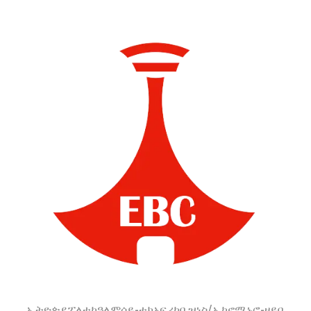
ኢትዮጵያ
ፖለቲካ
ዓለም
ሳይ-ቴክ
አፍሪካ
ቢዝነስ/ኢኮኖሚ
ኑሮ-ዘይቤ