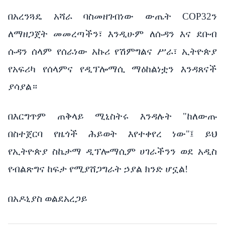
በአረንጓዴ አሻራ ባስመዘገብነው ውጤት COP32ን
ለማዘጋጀት መመረጣችን፣ እንዲሁም ለሱዳን እና ደቡብ
ሱዳን ሰላም የሰራነው አኩሪ የሽምግልና ሥራ፣ ኢትዮጵያ
የአፍሪካ የሰላምና የዲፕሎማሲ ማዕከልነቷን እንዳጸናች
ያሳያል።
በእርግጥም ጠቅላይ ሚኒስትሩ እንዳሉት "ከለውጡ
በስተጀርባ የዜጎች ሕይወት እየተቀየረ ነው"፤ ይህ
የኢትዮጵያ ስኬታማ ዲፕሎማሲም ሀገራችንን ወደ አዲስ
የብልጽግና ከፍታ የሚያሸጋግራት ኃያል ክንድ ሆኗል!
በአዶኒያስ ወልደአረጋይ