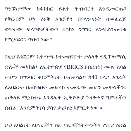
ግንኙነታቸው ከፉክክር ይልቅ ትብብርን እንዲመርጡ፣
የቅርብም ሆነ የሩቅ አገሮችን በባላንጣነት ከመፈረጅ
ወጥተው ፍላጎቶቻቸውን በሰከነ ንግግር እንዲያስጠብቁ
የሚያደርግ ጥበብ ነው።
በዚህ የሪፎርም አቅጣጫ ከተመዘገቡት ታላላቅ የዲፕሎማሲ
ድሎች መካከል፣ የኢትዮጵያ የBRICS (ብሪክስ) ሙሉ አባል
መሆን በግንባር ቀደምትነት ይጠቀሳል። ከ40 በላይ አገራት
ለአባልነት በጠየቁበት መድረክ ተመራጭ መሆን መቻላችን፣
ጠቅላይ ሚኒስትሩ እንዳሉት ኢትዮጵያ "ዝቅተኛ ግምቶችን
ሰብራ" እንደምትነሳ ያሳየ ታሪካዊ እምርታ ነው።
ይህ አባልነት ለሀገራችን ሰፊ የኢንቨስትመንትና የገበያ ዕድል