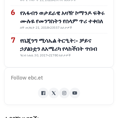
ቅዳሜ ጥቅምት 15, 2018
•
29797 እይታዎች
6
የአፋብን ወታደራዊ አዛዥ ኮማንዶ ፍቅሩ
ሙሉዬ የመንግስትን የሰላም ጥሪ ተቀበለ
ሰኞ መጋቢት 21, 2018
•
23557 እይታዎች
7
የቤጂንግ ሚሳኤል ትርዒት:- ቻይና
ኃያልነቷን ለአሜሪካ የላከችበት ጥበብ
ዓርብ ነሐሴ 30, 2017
•
21780 እይታዎች
Follow ebc.et