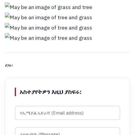
ያጋሩ፡
አስተያየትዎን እዚህ ያስፍሩ: