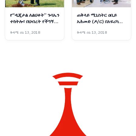
የ‘'ዲጂታል ለልህቀት’’ ጉባኤን
ጠቅላይ ሚኒስትር ዐቢይ
ተከትሎ፣ በህብረት የችግኝ
አሕመድ (ዶ/ር) በአፍሪካ
ተከላ መርሃ ግብር ላይ
ቀዳሚ የሆነውን የተቀናጀ
ቅዳሜ ሰኔ 13, 2018
ቅዳሜ ሰኔ 13, 2018
በመሳተፍ ዘላቂ ተስፋን
የዲጂታል አገልግሎት
ተክለናል!- ጠቅላይ ሚኒስትር
መተግበሪያ በይፋ ሲመረቁ
ዐቢይ አሕመድ (ዶ/ር)
(በምስል)