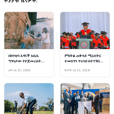
ተያያዥ ዜናዎች:
በከንቲባ አዳነች አቤቤ
ምክትል ጠቅላይ ሚኒስትር
ግንባታው የተጀመረለት
ተመስገን ጥሩነህ በተገኙበት
ከከንቲባ ፅ/ቤት ጀርባ
የተካሄደው የአዳማ ሳይንስና
ሰኞ ሰኔ 15, 2018
ቅዳሜ ሰኔ 13, 2018
የሚገኘው “ አራዳ የበጎነት
ቴክኖሎጂ ዩኒቨርሲቲ
መንደር “ (በምስል)
ተማሪዎች የምረቃ ሥነ-
ሥርዓት እና የችግኝ ተከላ
(በምስል)