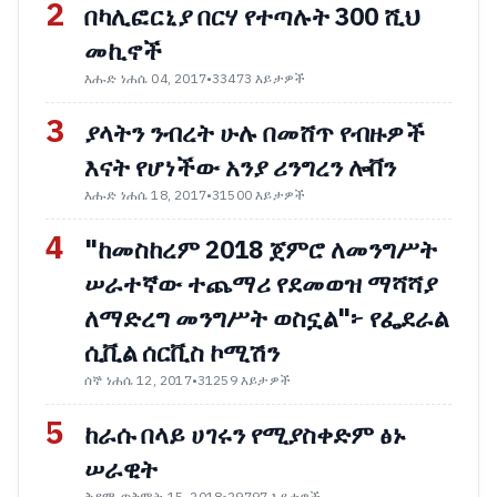
2
በካሊፎርኒያ በርሃ የተጣሉት 300 ሺህ
መኪኖች
እሑድ ነሐሴ 04, 2017
•
33473 እይታዎች
3
ያላትን ንብረት ሁሉ በመሸጥ የብዙዎች
እናት የሆነችው አንያ ሪንግረን ሎቨን
እሑድ ነሐሴ 18, 2017
•
31500 እይታዎች
4
"ከመስከረም 2018 ጀምሮ ለመንግሥት
ሠራተኛው ተጨማሪ የደመወዝ ማሻሻያ
ለማድረግ መንግሥት ወስኗል"፦ የፌደራል
ሲቪል ሰርቪስ ኮሚሽን
ሰኞ ነሐሴ 12, 2017
•
31259 እይታዎች
5
ከራሱ በላይ ሀገሩን የሚያስቀድም ፅኑ
ሠራዊት