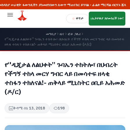
 ሠራዊት ፋውንዴሽን ያስመዘገበውን ለውጥ ማጠናከር ይገባል - ፊልድ ማርሻል ብርሃኑ ጁላ
ቀጥታ
ኢትዮጵያ እየመከረች ነው!
መግቢያ
ዜና
ፎቶ ጋለሪ
የ‘'ዲጂታል ለልህቀት’’ ጉባኤን ተከትሎ፣ በህብረት የችግኝ ተከላ መርሃ ግብር ላይ በመሳተፍ
ዘላቂ ተስፋን ተክለናል!- ጠቅላይ ሚኒስትር ዐቢይ አሕመድ (ዶ/ር)
የ‘'ዲጂታል ለልህቀት’’ ጉባኤን ተከትሎ፣ በህብረት
የችግኝ ተከላ መርሃ ግብር ላይ በመሳተፍ ዘላቂ
ተስፋን ተክለናል!- ጠቅላይ ሚኒስትር ዐቢይ አሕመድ
(ዶ/ር)
ቅዳሜ ሰኔ 13, 2018
198