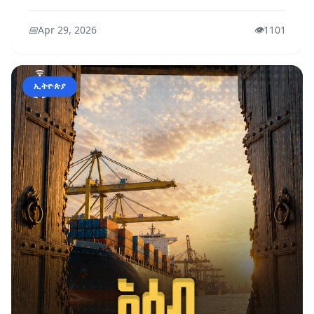
📅
Apr 29, 2026
👁️
1101
ኢትዮጵያ