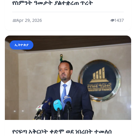
የስምንት ዓመታት ያልተቋረጠ ጥረት
📅
Apr 29, 2026
👁️
1437
ኢትዮጵያ
የናፍጣ አቅርቦት ቀድሞ ወደ ነበረበት ተመለሰ