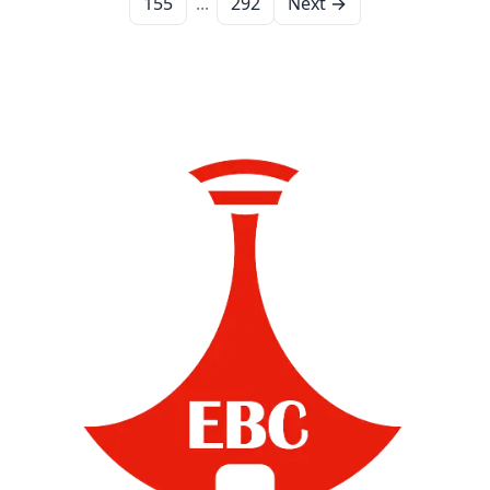
155
...
292
Next →