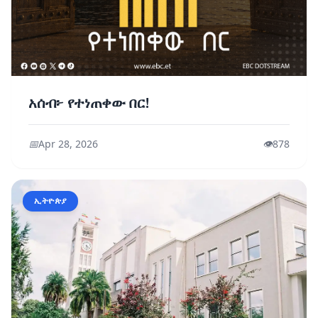
አሰብ፦ የተነጠቀው በር!
📅
Apr 28, 2026
👁️
878
ኢትዮጵያ