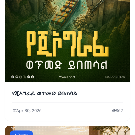
የጂኦግራፊ ወጥመድ ይበጠሳል
📅
Apr 30, 2026
👁️
862
ኢትዮጵያ