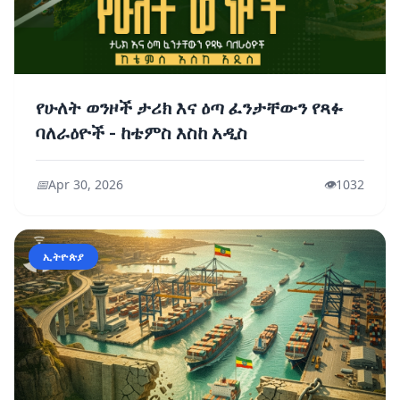
የሁለት ወንዞች ታሪክ እና ዕጣ ፈንታቸውን የጻፉ
ባለራዕዮች - ከቴምስ እስከ አዲስ
📅
Apr 30, 2026
👁️
1032
ኢትዮጵያ