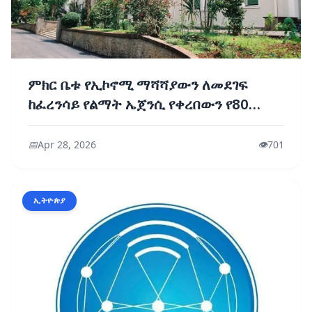
ምክር ቤቱ የኢኮኖሚ ማሻሻያውን ለመደገፍ
ከፈረንሳይ የልማት ኤጀንሲ የቀረበውን የ80
ሚሊዮን ዩሮ ብድር አጸደቀ
📅
Apr 28, 2026
👁️
701
ኢትዮጵያ