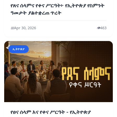
የጸና ሰላምና የቀና ሥርዓት፦ የኢትዮጵያ የስምንት
ዓመታት ያልተቋረጠ ጥረት
📅
Apr 30, 2026
👁️
463
ኢትዮጵያ
የፀና ሰላም እና የቀና ሥርዓት - የኢትዮጵያ