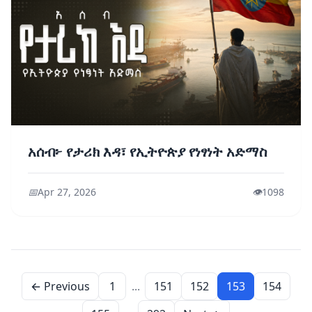
አሰብ፦ የታሪክ እዳ፣ የኢትዮጵያ የነፃነት አድማስ
📅
Apr 27, 2026
👁️
1098
← Previous
1
...
151
152
153
154