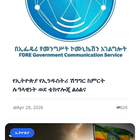
የኢትዮጵያ የኢንዱስትሪ ሽግግር ከምርት
ሉዓላዊነት ወደ ቴክኖሎጂ ልዕልና
📅
Apr 28, 2026
👁️
626
ኢትዮጵያ