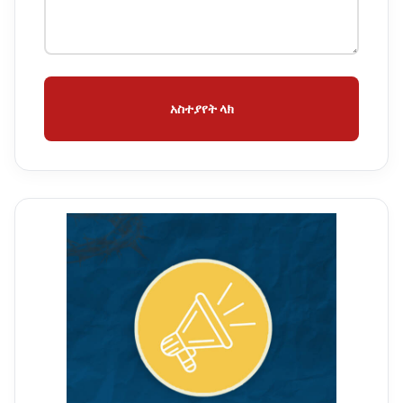
አስተያየት ላክ