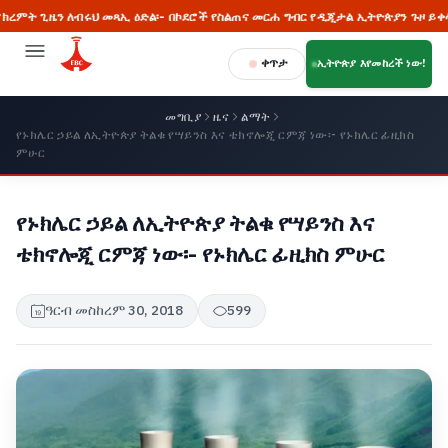
ጊዜን ለብሩህ መጻኢ ዕድል፡- በኮደሮች የስልጠና መርሐ ግብር የዲጂታል ኢትዮጵያን ጉዞ ይቀላቀሉ
ቀጥታ
ኢትዮጵያ እየመከረች ነው!
መግቢያ
ዜና
ልማት
የኑክሌር ኃይል ለኢትዮጵያ ትልቁ የሣይንስ እና ቴክኖሎጂ ርምጃ ነው፡- የኑክሌር ፊዚክስ
ምሁር
የኑክሌር ኃይል ለኢትዮጵያ ትልቁ የሣይንስ እና
ቴክኖሎጂ ርምጃ ነው፡- የኑክሌር ፊዚክስ ምሁር
ዓርብ መስከረም 30, 2018
599