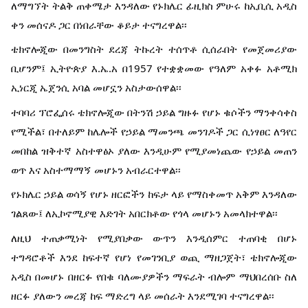
ለማግኘት ትልቅ ጠቀሜታ እንዳለው የኑክሌር ፊዚክስ ምሁሩ ከኢቢሲ አዲስ
ቀን መሰናዶ ጋር በነበራቸው ቆይታ ተናግረዋል፡፡
ቴክኖሎጂው በመንግስት ደረጃ ትኩረት ተሰጥቶ ሲሰራበት የመጀመሪያው
ቢሆንም፤ ኢትዮጵያ እ.ኤ.አ በ1957 የተቋቋመው የዓለም አቀፉ አቶሚክ
ኢነርጂ ኤጀንሲ አባል መሆኗን አስታውሰዋል፡፡
ተባባሪ ፕሮፌሰሩ ቴክኖሎጂው በትንሽ ኃይል ግዙፉ የሆኑ ቁሶችን ማንቀሳቀስ
የሚችል፣ በተለይም ከሌሎች የኃይል ማመንጫ መንገዶች ጋር ሲነፃፀር ለዓየር
መበከል ዝቅተኛ አስተዋፅኦ ያለው እንዲሁም የሚያመነጨው የኃይል መጠን
ወጥ እና አስተማማኝ መሆኑን አብራርተዋል፡፡
የኑክሌር ኃይል ወሳኝ የሆኑ ዘርፎችን ከፍታ ላይ የማስቀመጥ አቅም እንዳለው
ገልጸው፤ ለኢኮኖሚያዊ እድገት አበርክቶው የጎላ መሆኑን አመላክተዋል፡፡
ለዚህ ተጠቃሚነት የሚያበቃው ውጥን እንዲሰምር ተጠባቂ በሆኑ
ተግዳሮቶች እንደ ከፍተኛ የሆነ የመገንቢያ ወጪ ማዘጋጀት፣ ቴክኖሎጂው
አዲስ በመሆኑ በዘርፉ የበቁ ባለሙያዎችን ማፍራት ብሎም ማህበረሰቡ ስለ
ዘርፉ ያለውን መረጃ ከፍ ማድረግ ላይ መሰራት እንደሚገባ ተናግረዋል፡፡