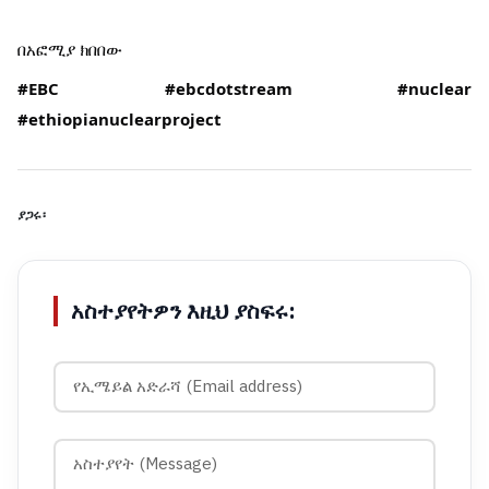
በአፎሚያ ክበበው
#EBC
#ebcdotstream
#nuclear
#ethiopianuclearproject
ያጋሩ፡
አስተያየትዎን እዚህ ያስፍሩ: