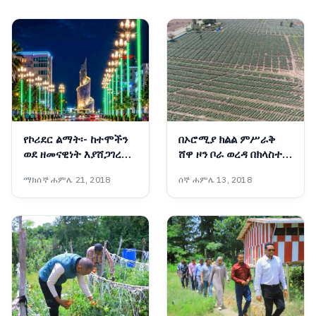
የኮሪደር ልማት፡- ከተሞችን
በኦሮሚያ ክልል ምሥራቅ
ወደ ዘመናዊነት እያሸጋገረ
ሸዋ ዞን ቦራ ወረዳ በክላስተር
የሚገኘው አዲስ ምዕራፍ
የለማ ፓፓያ እና ቲማትም
ማክሰኞ ሐምሌ 21, 2018
ሰኞ ሐምሌ 13, 2018
(በምሥል) 📷የኦሮሚያ ክልል
ኮሙኒኬሽን ቢሮ