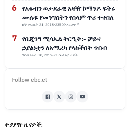
6
የአፋብን ወታደራዊ አዛዥ ኮማንዶ ፍቅሩ
ሙሉዬ የመንግስትን የሰላም ጥሪ ተቀበለ
ሰኞ መጋቢት 21, 2018
•
23509 እይታዎች
7
የቤጂንግ ሚሳኤል ትርዒት:- ቻይና
ኃያልነቷን ለአሜሪካ የላከችበት ጥበብ
ዓርብ ነሐሴ 30, 2017
•
21764 እይታዎች
Follow ebc.et
ተያያዥ ዜናዎች: