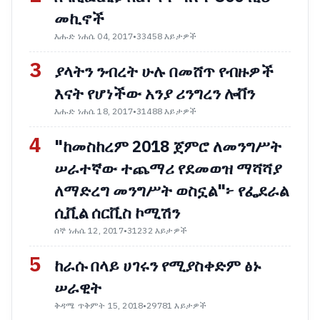
መኪኖች
እሑድ ነሐሴ 04, 2017
•
33458 እይታዎች
3
ያላትን ንብረት ሁሉ በመሸጥ የብዙዎች
እናት የሆነችው አንያ ሪንግረን ሎቨን
እሑድ ነሐሴ 18, 2017
•
31488 እይታዎች
4
"ከመስከረም 2018 ጀምሮ ለመንግሥት
ሠራተኛው ተጨማሪ የደመወዝ ማሻሻያ
ለማድረግ መንግሥት ወስኗል"፦ የፌደራል
ሲቪል ሰርቪስ ኮሚሽን
ሰኞ ነሐሴ 12, 2017
•
31232 እይታዎች
5
ከራሱ በላይ ሀገሩን የሚያስቀድም ፅኑ
ሠራዊት
ቅዳሜ ጥቅምት 15, 2018
•
29781 እይታዎች