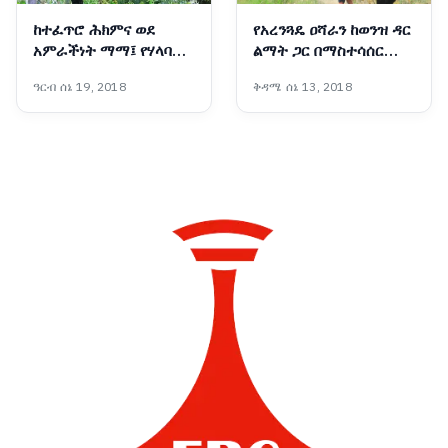
ከተፈጥሮ ሕክምና ወደ
የአረንጓዴ ዐሻራን ከወንዝ ዳር
አምራችነት ማማ፤ የሃላባዋ
ልማት ጋር በማስተሳሰር
ሲንቢጣ የአምራችነት
ለትውልድ የሚተርፍ ሥራ
ዓርብ ሰኔ 19, 2018
ቅዳሜ ሰኔ 13, 2018
ተምሳሌት
እየተከናወነ ነው፡- ርዕሰ
መስተዳድር ኦርዲን በድሪ