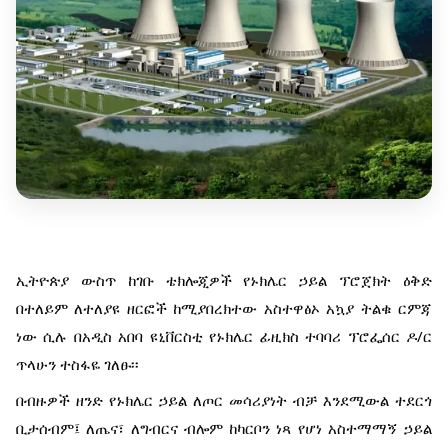
ኢትዮጵያ ውስጥ ከገቡ ቴክሎጂዎች የኑክሌር ኃይል ፕሮጀክት ዕቅድ
በተለይም ለተለያዩ ዘርፎች ከሚያበረክተው አስተዋፅኦ አኳያ ትልቁ ርምጃ
ነው ሲሉ በአዲስ አበባ ዩኒቨርስቲ የኑክሌር ፊዚክስ ተባባሪ ፕሮፌሰር ዶ/ር
ጥላሁን ተስፋዬ ገለፁ፡፡
በብዙዎች ዘንድ የኑክሌር ኃይል ለጦር መሳሪያነት ብቻ እንደሚውል ተደርጎ
ቢታሰብም፤ ለጤና፣ ለግብርና ብሎም ከካርቦን ነጻ የሆነ አስተማማኝ ኃይል