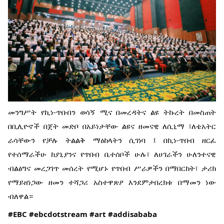
መንግሥት የኪነ-ጥበብን ወሳኝ ሚና በመረዳትና ልዩ ትኩረት በመስጠት
በቢሊዮኖች በጀት መድቦ በአይነታቸው ልዩና ዘመናዊ ለሲኒማ ፣ለቴአትር
ራሳቸውን የቻሉ ትልልቅ ማዕከላትን ሲገነባ ፤ በኪነ-ጥበብ ዘርፈ
የተሰማራችሁ ከያኒያንና የጥበብ ቤተሰቦች ሁሉ፣ ለሀገራችን ሁለንተናዊ
ብልፅግና መረጋገጥ መሰረት የሚሆኑ የጥበብ ሥራዎችን በማበርከት፣ ታሪክ
የማይዘነጋው ዘመን ተሻጋሪ አስተዋጽዖ እንደምታበረክቱ በማመን ነው
ብለዋል።
#EBC
#ebcdotstream
#art
#addisababa