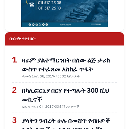
በብዛት የተነበቡ
1
ዛሬም ያልተማርንበት በሰው ልጅ ታሪክ
ውስጥ የተፈጸመ አስከፊ ጥፋት
ሓሙስ ነሐሴ 08, 2017
•
43332 እይታዎች
2
በካሊፎርኒያ በርሃ የተጣሉት 300 ሺህ
መኪኖች
እሑድ ነሐሴ 04, 2017
•
33447 እይታዎች
3
ያላትን ንብረት ሁሉ በመሸጥ የብዙዎች