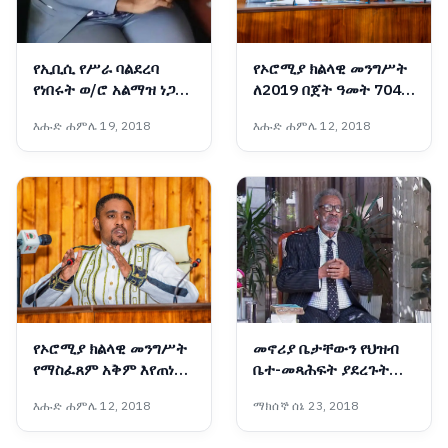
የኢቢሲ የሥራ ባልደረባ
የኦሮሚያ ክልላዊ መንግሥት
የነበሩት ወ/ሮ አልማዝ ነጋሽ
ለ2019 በጀት ዓመት 704
ሥርዓተ ቀብር ተፈጸመ
ቢሊዮን ብር በጀት አጸደቀ
እሑድ ሐምሌ 19, 2018
እሑድ ሐምሌ 12, 2018
የኦሮሚያ ክልላዊ መንግሥት
መኖሪያ ቤታቸውን የህዝብ
የማስፈጸም አቅም እየጠነከረ
ቤተ-መጻሕፍት ያደረጉት
መጥቷል - አቶ ሽመልስ
አዛውንት
እሑድ ሐምሌ 12, 2018
ማክሰኞ ሰኔ 23, 2018
አብዲሳ