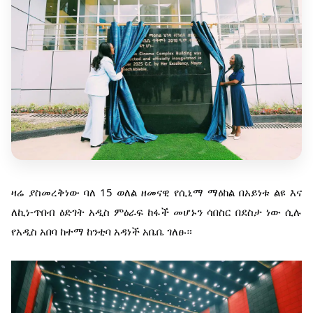
ዛሬ ያስመረቅነው ባለ 15 ወለል ዘመናዊ የሲኒማ ማዕከል በአይነቱ ልዩ እና
ለኪነ-ጥበብ ዕድገት አዲስ ምዕራፍ ከፋች መሆኑን ሳበስር በደስታ ነው ሲሉ
የአዲስ አበባ ከተማ ከንቲባ አዳነች አቤቤ ገለፁ።