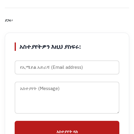
ያጋሩ፡
አስተያየትዎን እዚህ ያስፍሩ:
አስተያየት ላክ