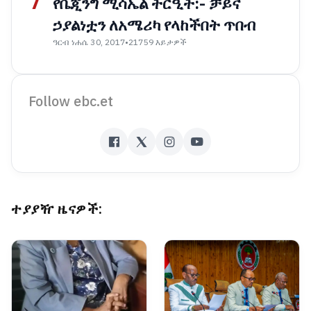
7
የቤጂንግ ሚሳኤል ትርዒት:- ቻይና
ኃያልነቷን ለአሜሪካ የላከችበት ጥበብ
ዓርብ ነሐሴ 30, 2017
•
21759 እይታዎች
Follow ebc.et
ተያያዥ ዜናዎች: