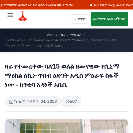
 ሉዓላዊነት እና ራስን የመቻል ስኬታማ ጉዞ
🔥 ኢትዮጵያ በራሷ መብት የፈቃድ ጠያቂነት
ቀጥታ
ኢትዮጵያ እየመከረች ነው!
መግቢያ
ዜና
ማኅበራዊ
ዛሬ የተመረቀው ባለ15 ወለል ዘመናዊው የሲኒማ ማዕከል ለኪነ-ጥበብ ዕድገት አዲስ
ምዕራፍ ከፋች ነው - ከንቲባ አዳነች አቤቤ
ዛሬ የተመረቀው ባለ15 ወለል ዘመናዊው የሲኒማ
ማዕከል ለኪነ-ጥበብ ዕድገት አዲስ ምዕራፍ ከፋች
ነው - ከንቲባ አዳነች አቤቤ
ማክሰኞ ጥቅምት 04, 2018
607