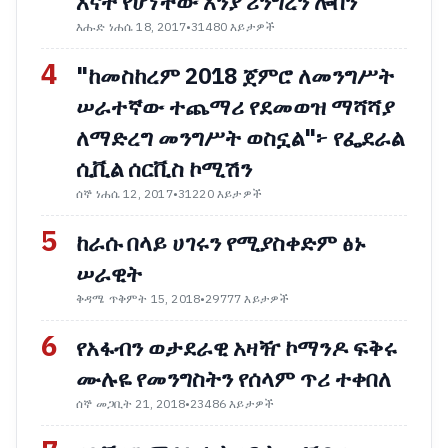
እናት የሆነችው አንያ ሪንግረን ሎቨን
እሑድ ነሐሴ 18, 2017
•
31480 እይታዎች
4
"ከመስከረም 2018 ጀምሮ ለመንግሥት
ሠራተኛው ተጨማሪ የደመወዝ ማሻሻያ
ለማድረግ መንግሥት ወስኗል"፦ የፌደራል
ሲቪል ሰርቪስ ኮሚሽን
ሰኞ ነሐሴ 12, 2017
•
31220 እይታዎች
5
ከራሱ በላይ ሀገሩን የሚያስቀድም ፅኑ
ሠራዊት
ቅዳሜ ጥቅምት 15, 2018
•
29777 እይታዎች
6
የአፋብን ወታደራዊ አዛዥ ኮማንዶ ፍቅሩ
ሙሉዬ የመንግስትን የሰላም ጥሪ ተቀበለ
ሰኞ መጋቢት 21, 2018
•
23486 እይታዎች