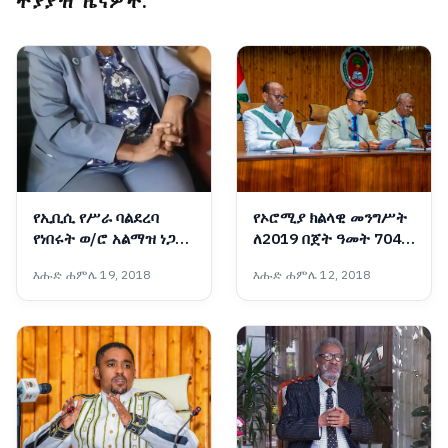
ተያያዥ ዜናዎች:
የኢቢሲ የሥራ ባልደረባ
የኦሮሚያ ክልላዊ መንግሥት
የነበሩት ወ/ሮ አልማዝ ነጋሽ
ለ2019 በጀት ዓመት 704
ሥርዓተ ቀብር ተፈጸመ
ቢሊዮን ብር በጀት አጸደቀ
እሑድ ሐምሌ 19, 2018
እሑድ ሐምሌ 12, 2018