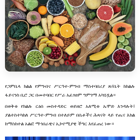
የጋምቤላ ክልል የምግብና ሥርዓተ-ምግብ ማስተባበሪያ ጽ/ቤት ከክልሉ
ፋይናንስ ቢሮ ጋር በመተባበር የሥራ አፈፃፀም ግምገማ አካሂዷል።
በወቅቱ የክልሉ ርዕሰ መስተዳድር ወይዘሮ አለሚቱ ኡሞድ እንዳሉት፤
ያልተስተካከለ ሥርዓተ-ምግብ በተለይም በሴቶችና ሕጻናት ላይ የጤና እክል
ከማስከተል አልፎ ማኅበራዊና ኢኮኖሚያዊ ችግር እየፈጠረ ነው።