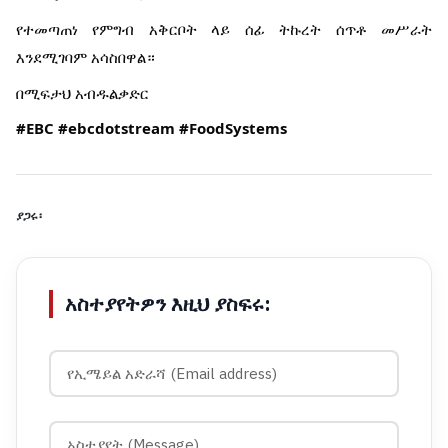
የተመጣጠነ የምግብ አቅርቦት ላይ ሰፊ ትኩረት ሰጥቶ መሥራት
እንደሚገባም አሳስበዋል።
በሚፍታህ አብዱልቃድር
#EBC
#ebcdotstream
#FoodSystems
ያጋሩ፡
አስተያየትዎን እዚህ ያስፍሩ: