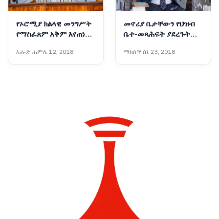
የኦሮሚያ ክልላዊ መንግሥት
መኖሪያ ቤታቸውን የህዝብ
የማስፈጸም አቅም እየጠነከረ
ቤተ-መጻሕፍት ያደረጉት
መጥቷል - አቶ ሽመልስ
አዛውንት
እሑድ ሐምሌ 12, 2018
ማክሰኞ ሰኔ 23, 2018
አብዲሳ