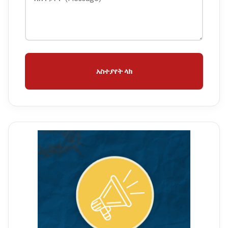
አስተያየት ላክ