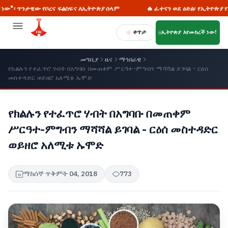
ጥንታዊው የቦረና ፍልስፍና ለኢትዮጵያ ሰላም
🔥 ፈተናን ወደ ዕድል፡ የኢትዮጵያ የልማት ጉ
ቀጥታ
ኢትዮጵያ እየመከረች ነው!
መግቢያ
ዜና
ማኅበራዊ
የክልሉን የተፈጥሮ ሃብት በአግባቡ በመጠቀም ሥርዓተ-ምግብን ማሻሻል ይገባል - ርዕሰ
መስተዳድር ወይዘሮ አለሚቱ ኡሞድ
የክልሉን የተፈጥሮ ሃብት በአግባቡ በመጠቀም
ሥርዓተ-ምግብን ማሻሻል ይገባል - ርዕሰ መስተዳድር
ወይዘሮ አለሚቱ ኡሞድ
ማክሰኞ ጥቅምት 04, 2018
773