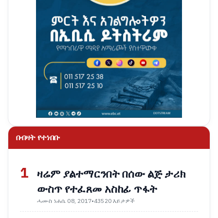
በብዛት የተነበቡ
1
ዛሬም ያልተማርንበት በሰው ልጅ ታሪክ
ውስጥ የተፈጸመ አስከፊ ጥፋት
ሓሙስ ነሐሴ 08, 2017
•
43520 እይታዎች