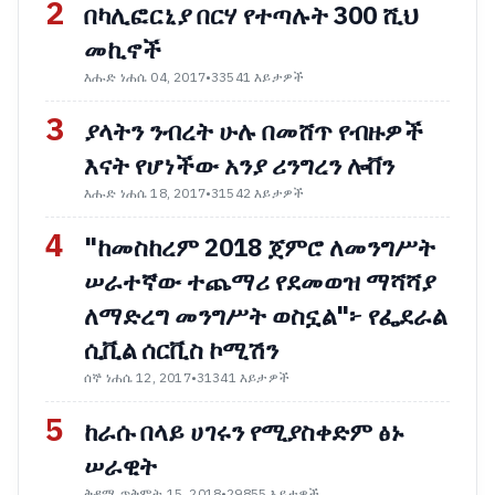
2
በካሊፎርኒያ በርሃ የተጣሉት 300 ሺህ
መኪኖች
እሑድ ነሐሴ 04, 2017
•
33541 እይታዎች
3
ያላትን ንብረት ሁሉ በመሸጥ የብዙዎች
እናት የሆነችው አንያ ሪንግረን ሎቨን
እሑድ ነሐሴ 18, 2017
•
31542 እይታዎች
4
"ከመስከረም 2018 ጀምሮ ለመንግሥት
ሠራተኛው ተጨማሪ የደመወዝ ማሻሻያ
ለማድረግ መንግሥት ወስኗል"፦ የፌደራል
ሲቪል ሰርቪስ ኮሚሽን
ሰኞ ነሐሴ 12, 2017
•
31341 እይታዎች
5
ከራሱ በላይ ሀገሩን የሚያስቀድም ፅኑ
ሠራዊት
ቅዳሜ ጥቅምት 15, 2018
•
29855 እይታዎች