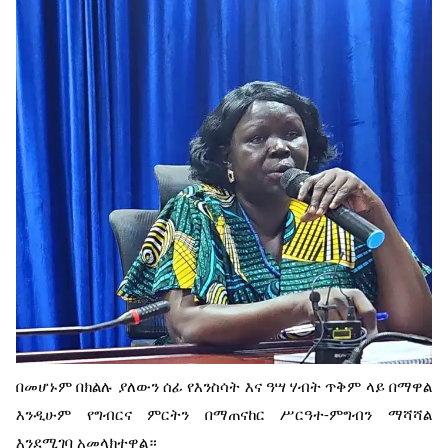
በመሆኑም በክልሉ ያለውን ሰፊ የእንስሳት እና ዓሣ ሃብት ጥቅም ላይ በማዋል
እንዲሁም የግብርና ምርትን በማጠናከር ሥርዓተ-ምግብን ማሻሻል
እንደሚገባ አመላክተዋል።