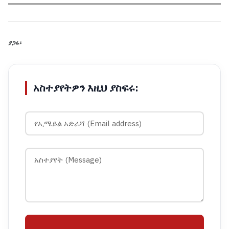
ያጋሩ፡
አስተያየትዎን እዚህ ያስፍሩ: