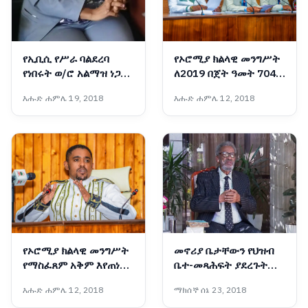
የኢቢሲ የሥራ ባልደረባ
የኦሮሚያ ክልላዊ መንግሥት
የነበሩት ወ/ሮ አልማዝ ነጋሽ
ለ2019 በጀት ዓመት 704
ሥርዓተ ቀብር ተፈጸመ
ቢሊዮን ብር በጀት አጸደቀ
እሑድ ሐምሌ 19, 2018
እሑድ ሐምሌ 12, 2018
የኦሮሚያ ክልላዊ መንግሥት
መኖሪያ ቤታቸውን የህዝብ
የማስፈጸም አቅም እየጠነከረ
ቤተ-መጻሕፍት ያደረጉት
መጥቷል - አቶ ሽመልስ
አዛውንት
እሑድ ሐምሌ 12, 2018
ማክሰኞ ሰኔ 23, 2018
አብዲሳ