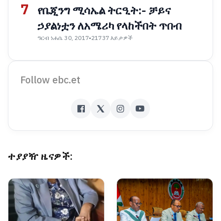
7
የቤጂንግ ሚሳኤል ትርዒት:- ቻይና
ኃያልነቷን ለአሜሪካ የላከችበት ጥበብ
ዓርብ ነሐሴ 30, 2017
•
21737 እይታዎች
Follow ebc.et
ተያያዥ ዜናዎች: