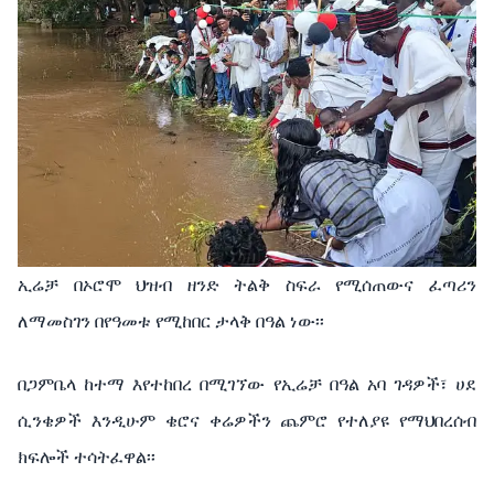
ኢሬቻ በኦሮሞ ህዝብ ዘንድ ትልቅ ስፍራ የሚሰጠውና ፈጣሪን
ለማመስገን በየዓመቱ የሚከበር ታላቅ በዓል ነው፡፡
በጋምቤላ ከተማ እየተከበረ በሚገኘው የኢሬቻ በዓል አባ ገዳዎች፣ ሀደ
ሲንቄዎች እንዲሁም ቄሮና ቀሬዎችን ጨምሮ የተለያዩ የማህበረሰብ
ክፍሎች ተሳትፈዋል፡፡