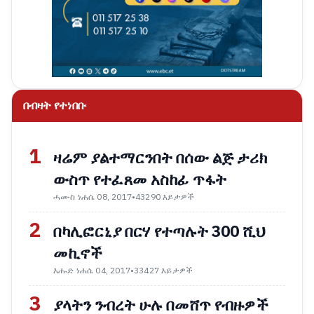
በብዛት የተነበቡ
1
ዛሬም ያልተማርንበት በሰው ልጅ ታሪክ
ውስጥ የተፈጸመ አስከፊ ጥፋት
ሓሙስ ነሐሴ 08, 2017
•
43290 እይታዎች
2
በካሊፎርኒያ በርሃ የተጣሉት 300 ሺህ
መኪኖች
እሑድ ነሐሴ 04, 2017
•
33427 እይታዎች
3
ያላትን ንብረት ሁሉ በመሸጥ የብዙዎች