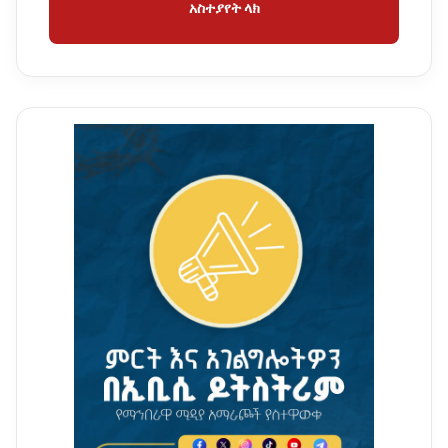
አስተያየት ላክ