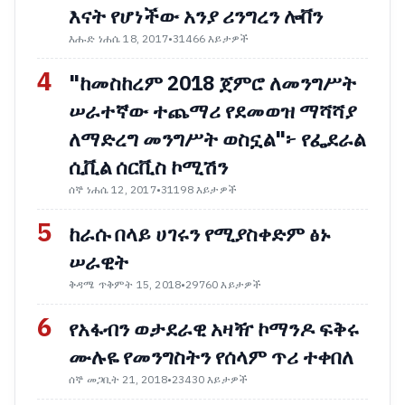
እናት የሆነችው አንያ ሪንግረን ሎቨን
እሑድ ነሐሴ 18, 2017
•
31466 እይታዎች
4
"ከመስከረም 2018 ጀምሮ ለመንግሥት
ሠራተኛው ተጨማሪ የደመወዝ ማሻሻያ
ለማድረግ መንግሥት ወስኗል"፦ የፌደራል
ሲቪል ሰርቪስ ኮሚሽን
ሰኞ ነሐሴ 12, 2017
•
31198 እይታዎች
5
ከራሱ በላይ ሀገሩን የሚያስቀድም ፅኑ
ሠራዊት
ቅዳሜ ጥቅምት 15, 2018
•
29760 እይታዎች
6
የአፋብን ወታደራዊ አዛዥ ኮማንዶ ፍቅሩ
ሙሉዬ የመንግስትን የሰላም ጥሪ ተቀበለ
ሰኞ መጋቢት 21, 2018
•
23430 እይታዎች