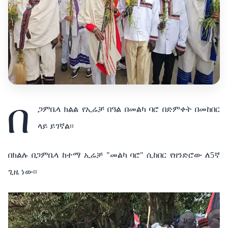
በ
ጋምቤላ ክልል የኢሬቻ በዓል በመልካ ባሮ በድምቀት በመከበር
ላይ ይገኛል፡፡
በክልሉ በጋምቤላ ከተማ ኢሬቻ "መልካ ባሮ" ሲከበር የዘንድሮው ለ5ኛ
ጊዜ ነው፡፡