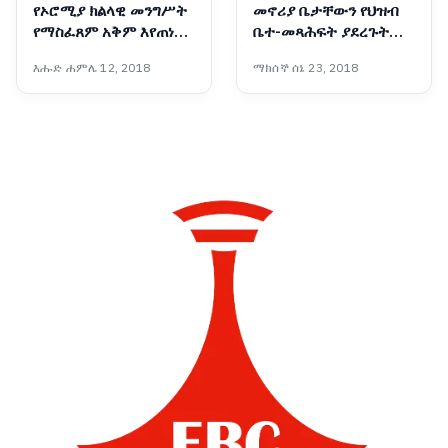
የኦሮሚያ ክልላዊ መንግሥት
መኖሪያ ቤታቸውን የህዝብ
የማስፈጸም አቅም እየጠነከረ
ቤተ-መጻሕፍት ያደረጉት
መጥቷል - አቶ ሽመልስ
አዛውንት
እሑድ ሐምሌ 12, 2018
ማክሰኞ ሰኔ 23, 2018
አብዲሳ