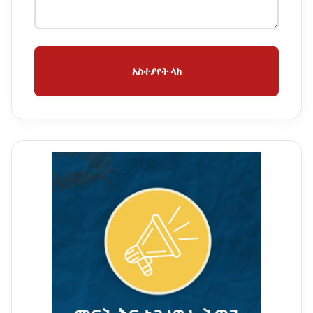
አስተያየት ላክ