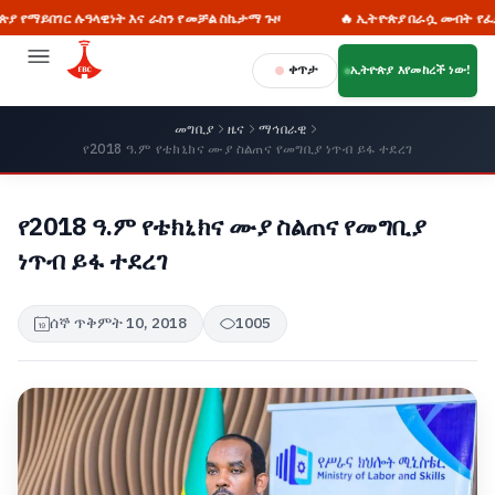
ገር ሉዓላዊነት እና ራስን የመቻል ስኬታማ ጉዞ
🔥 ኢትዮጵያ በራሷ መብት የፈቃድ ጠያቂነ
ቀጥታ
ኢትዮጵያ እየመከረች ነው!
መግቢያ
ዜና
ማኅበራዊ
የ2018 ዓ.ም የቴክኒክና ሙያ ስልጠና የመግቢያ ነጥብ ይፋ ተደረገ
የ2018 ዓ.ም የቴክኒክና ሙያ ስልጠና የመግቢያ
ነጥብ ይፋ ተደረገ
ሰኞ ጥቅምት 10, 2018
1005