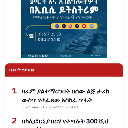
በብዛት የተነበቡ
1
ዛሬም ያልተማርንበት በሰው ልጅ ታሪክ
ውስጥ የተፈጸመ አስከፊ ጥፋት
ሓሙስ ነሐሴ 08, 2017
•
43345 እይታዎች
2
በካሊፎርኒያ በርሃ የተጣሉት 300 ሺህ