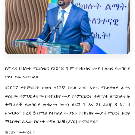
የሥራና ክህሎት ሚኒስቴር የ2018 ዓ.ም የቴክኒክና ሙያ ስልጠና የመግቢያ
ነጥብ ይፋ አደርጓል።
በ2017 የትምህርት ዘመን የ12ኛ ክፍል አገር አቀፍ ማጠቃለያ ፈተና
ወስደው ትምህርታቸው በቴክኒክና ሙያ የትምርህርት ተቋማት ለሚከታተሉ
ተማሪዎች የመግቢያ መቁረጫ ነጥብ ደረጃ 1 እና 2፣ ደረጃ 3 እና 4
እንዲሁም ደረጃ 5 በሚል የተከፈለ መሆኑን የቴክኒክና ሙያ ትምህርት ዘርፍ
ሚኒስትር ዴኤታ የሆኑት ተሻለ በረቼ (ዶ/ር) ተናግረዋል።
በዚህም መሠረት:-