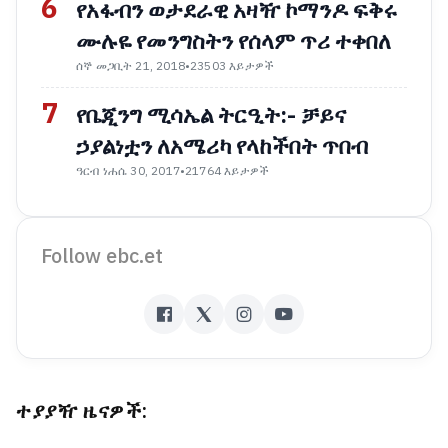
6
የአፋብን ወታደራዊ አዛዥ ኮማንዶ ፍቅሩ
ሙሉዬ የመንግስትን የሰላም ጥሪ ተቀበለ
ሰኞ መጋቢት 21, 2018
•
23503 እይታዎች
7
የቤጂንግ ሚሳኤል ትርዒት:- ቻይና
ኃያልነቷን ለአሜሪካ የላከችበት ጥበብ
ዓርብ ነሐሴ 30, 2017
•
21764 እይታዎች
Follow ebc.et
ተያያዥ ዜናዎች: