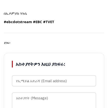
በኤዶምያስ ንጉሴ
#ebcdotstream
#EBC
#TVET
ያጋሩ፡
አስተያየትዎን እዚህ ያስፍሩ: