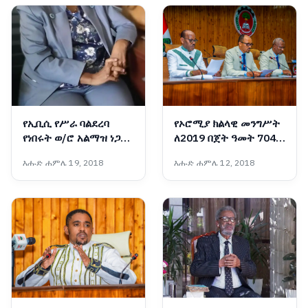
የኢቢሲ የሥራ ባልደረባ
የኦሮሚያ ክልላዊ መንግሥት
የነበሩት ወ/ሮ አልማዝ ነጋሽ
ለ2019 በጀት ዓመት 704
ሥርዓተ ቀብር ተፈጸመ
ቢሊዮን ብር በጀት አጸደቀ
እሑድ ሐምሌ 19, 2018
እሑድ ሐምሌ 12, 2018