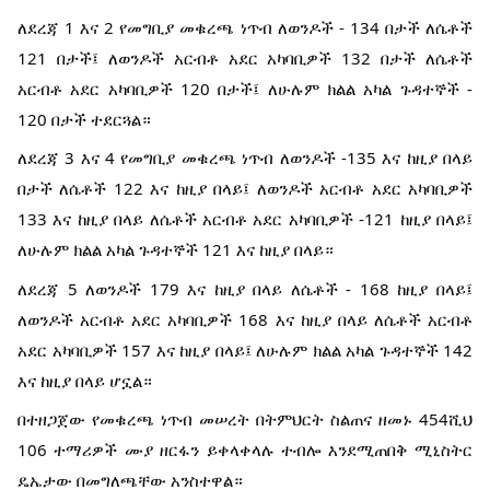
ለደረጃ 1 እና 2 የመግቢያ መቁረጫ ነጥብ ለወንዶች - 134 በታች ለሴቶች
121 በታች፤ ለወንዶች አርብቶ አደር አካባቢዎች 132 በታች ለሴቶች
አርብቶ አደር አካባቢዎች 120 በታች፤ ለሁሉም ክልል አካል ጉዳተኞች -
120 በታች ተደርጓል።
ለደረጃ 3 እና 4 የመግቢያ መቁረጫ ነጥብ ለወንዶች -135 እና ከዚያ በላይ
በታች ለሴቶች 122 እና ከዚያ በላይ፤ ለወንዶች አርብቶ አደር አካባቢዎች
133 እና ከዚያ በላይ ለሴቶች አርብቶ አደር አካባቢዎች -121 ከዚያ በላይ፤
ለሁሉም ክልል አካል ጉዳተኞች 121 እና ከዚያ በላይ።
ለደረጃ 5 ለወንዶች 179 እና ከዚያ በላይ ለሴቶች - 168 ከዚያ በላይ፤
ለወንዶች አርብቶ አደር አካባቢዎች 168 እና ከዚያ በላይ ለሴቶች አርብቶ
አደር አካባቢዎች 157 እና ከዚያ በላይ፤ ለሁሉም ክልል አካል ጉዳተኞች 142
እና ከዚያ በላይ ሆኗል።
በተዘጋጀው የመቁረጫ ነጥብ መሠረት በትምህርት ስልጠና ዘመኑ 454ሺህ
106 ተማሪዎች ሙያ ዘርፋን ይቀላቀላሉ ተብሎ እንደሚጠበቅ ሚኒስትር
ዴኤታው በመግለጫቸው አንስተዋል።