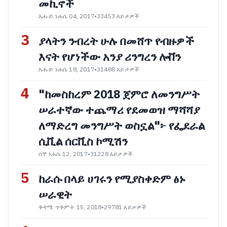
መኪኖች
እሑድ ነሐሴ 04, 2017
•
33453 እይታዎች
3
ያላትን ንብረት ሁሉ በመሸጥ የብዙዎች
እናት የሆነችው አንያ ሪንግረን ሎቨን
እሑድ ነሐሴ 18, 2017
•
31488 እይታዎች
4
"ከመስከረም 2018 ጀምሮ ለመንግሥት
ሠራተኛው ተጨማሪ የደመወዝ ማሻሻያ
ለማድረግ መንግሥት ወስኗል"፦ የፌደራል
ሲቪል ሰርቪስ ኮሚሽን
ሰኞ ነሐሴ 12, 2017
•
31228 እይታዎች
5
ከራሱ በላይ ሀገሩን የሚያስቀድም ፅኑ
ሠራዊት
ቅዳሜ ጥቅምት 15, 2018
•
29781 እይታዎች