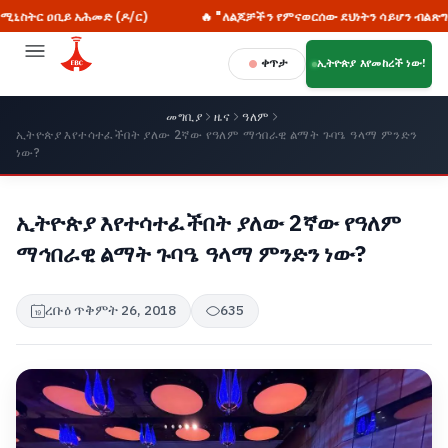
ሕመድ (ዶ/ር)
🔥 "ለልጆቻችን የምናወርሰው ደህነትን ሳይሆን ብልጽግናን ነው! የዛሬው 
ቀጥታ
ኢትዮጵያ እየመከረች ነው!
መግቢያ
ዜና
ዓለም
ኢትዮጵያ እየተሳተፈችበት ያለው 2ኛው የዓለም ማኅበራዊ ልማት ጉባዔ ዓላማ ምንድን
ነው?
ኢትዮጵያ እየተሳተፈችበት ያለው 2ኛው የዓለም
ማኅበራዊ ልማት ጉባዔ ዓላማ ምንድን ነው?
ረቡዕ ጥቅምት 26, 2018
635