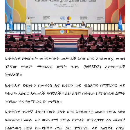
ኢትዮጵያ የተባበሩት መንግሥታት መሥራች አባል ሀገር እንደመሆኗ መጠን
በ2ኛው የዓለም ማኅበራዊ ልማት ጉባዔ (WSSD2) እየተሳተፈች
ትገኛለች።
ኢትዮጵያ ድህነትን በመቀነስ እና ዜጎቿን ወደ ብልጽግና በማሸጋገር ላይ
ትኩረት አድርጋ እየሠራች ትገኛለች። ይህ ደግሞ በቀጥታ ከማኅበራዊ ልማት
ጉባዔው ዋና ዓላማ ጋር ይጣጣማል።
ኢትዮጵያ ከፍተኛ ሕዝብ ብዛት ያላት ሀገር እንደመሆኗ መጠን የሥራ ዕድል
ለመፍጠር፣ ሙሉ እና ውጤታማ የሥራ ስምሪት ለማረጋገጥ እና መደበኛ
ያልሆነውን ዘርፍ ከመደበኛና ሥራ ጋር በማዋሃድ ላይ አፅንዖት ሰጥታ