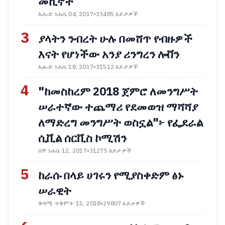
መኪኖች
እሑድ ነሐሴ 04, 2017
•
33485 እይታዎች
3
ያላትን ንብረት ሁሉ በመሸጥ የብዙዎች
እናት የሆነችው አንያ ሪንግረን ሎቨን
እሑድ ነሐሴ 18, 2017
•
31512 እይታዎች
4
"ከመስከረም 2018 ጀምሮ ለመንግሥት
ሠራተኛው ተጨማሪ የደመወዝ ማሻሻያ
ለማድረግ መንግሥት ወስኗል"፦ የፌደራል
ሲቪል ሰርቪስ ኮሚሽን
ሰኞ ነሐሴ 12, 2017
•
31275 እይታዎች
5
ከራሱ በላይ ሀገሩን የሚያስቀድም ፅኑ
ሠራዊት
ቅዳሜ ጥቅምት 15, 2018
•
29807 እይታዎች