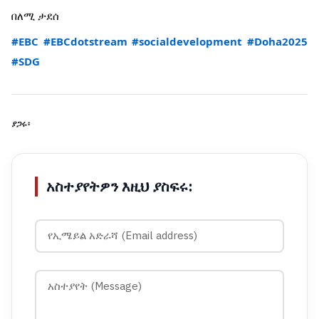
በለሚ ታደሰ
#EBC
#EBCdotstream
#socialdevelopment
#Doha2025
#SDG
ያጋሩ፡
አስተያየትዎን እዚህ ያስፍሩ: