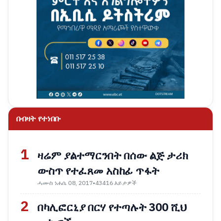
በብዛት የተነበቡ
1
ዛሬም ያልተማርንበት በሰው ልጅ ታሪክ
ውስጥ የተፈጸመ አስከፊ ጥፋት
ሓሙስ ነሐሴ 08, 2017
•
43416 እይታዎች
2
በካሊፎርኒያ በርሃ የተጣሉት 300 ሺህ