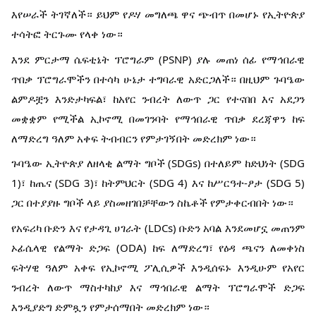
እየሠራች ትገኛለች። ይህም የዶሃ መግለጫ ዋና ጭብጥ በመሆኑ የኢትዮጵያ
ተሳትፎ ትርጉሙ የላቀ ነው።
እንደ ምርታማ ሴፍቲኔት ፕሮግራም (PSNP) ያሉ መጠነ ሰፊ የማኅበራዊ
ጥበቃ ፕሮግራሞችን በተሳካ ሁኔታ ተግባራዊ አድርጋለች። በዚህም ጉባዔው
ልምዶቿን እንድታካፍል፣ ከአየር ንብረት ለውጥ ጋር የተናበበ እና አደጋን
መቋቋም የሚችል ኢኮኖሚ በመገንባት የማኅበራዊ ጥበቃ ደረጃዋን ከፍ
ለማድረግ ዓለም አቀፍ ትብብርን የምታገኝበት መድረክም ነው።
ጉባዔው ኢትዮጵያ ለዘላቂ ልማት ግቦች (SDGs) በተለይም ከድህነት (SDG
1)፣ ከጤና (SDG 3)፣ ከትምህርት (SDG 4) እና ከሥርዓተ-ፆታ (SDG 5)
ጋር በተያያዙ ግቦች ላይ ያስመዘገበቻቸውን ስኬቶች የምታቀርብበት ነው።
የአፍሪካ ቡድን እና የታዳጊ ሀገራት (LDCs) ቡድን አባል እንደመሆኗ መጠንም
ኦፊሴላዊ የልማት ድጋፍ (ODA) ከፍ ለማድረግ፣ የዕዳ ጫናን ለመቀነስ
ፍትሃዊ ዓለም አቀፍ የኢኮኖሚ ፖሊሲዎች እንዲሰፍኑ እንዲሁም የአየር
ንብረት ለውጥ ማስተካከያ እና ማኅበራዊ ልማት ፕሮግራሞች ድጋፍ
እንዲያድግ ድምጿን የምታሰማበት መድረክም ነው።