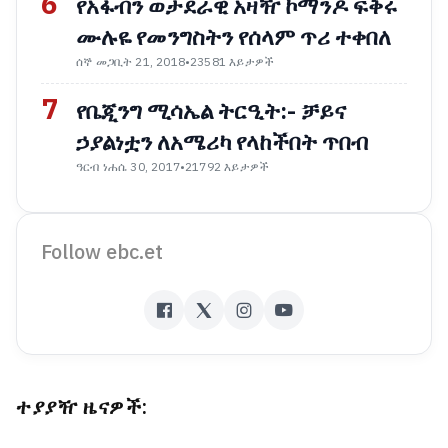
6
የአፋብን ወታደራዊ አዛዥ ኮማንዶ ፍቅሩ
ሙሉዬ የመንግስትን የሰላም ጥሪ ተቀበለ
ሰኞ መጋቢት 21, 2018
•
23581 እይታዎች
7
የቤጂንግ ሚሳኤል ትርዒት:- ቻይና
ኃያልነቷን ለአሜሪካ የላከችበት ጥበብ
ዓርብ ነሐሴ 30, 2017
•
21792 እይታዎች
Follow ebc.et
ተያያዥ ዜናዎች: