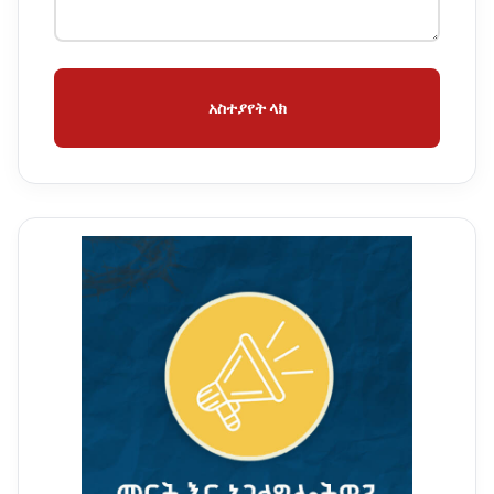
አስተያየት ላክ