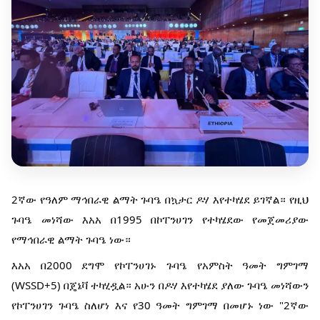
2ኛው የዓለም ማኅበራዊ ልማት ጉባዔ በኳታር ዶሃ እየተካሄደ ይገኛል። የዚህ
ጉባዔ መነሻው እአአ በ1995 በኮፐንሀገን የተካሄደው የመጀመሪያው
የማኅበራዊ ልማት ጉባዔ ነው።
እአአ በ2000 ደግሞ የኮፐንሀገኑ ጉባዔ የአምስት ዓመት ግምገማ
(WSSD+5) በጄኔቫ ተካሂዷል። አሁን በዶሃ እየተካሄደ ያለው ጉባዔ መነሻውን
የኮፐንሀገን ጉባዔ ስለሆነ እና የ30 ዓመት ግምገማ በመሆኑ ነው "2ኛው