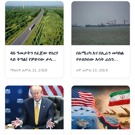
46 ዓመታትን የፈጀው የበረሃ
በአሜሪካ እና በኢራን መካከል
ላይ ትግል፤ የቻይናው ታላቁ
የተለኮሰው እሳት ራስን
አረንጓዴ ግንብ አስገራሚ
ወደመግታት እንዲሸጋገር
ማክሰኞ ሐምሌ 21, 2018
ሰኞ ሐምሌ 13, 2018
ስኬት
ዓለም አቀፍ ተቋማት ጠየቁ