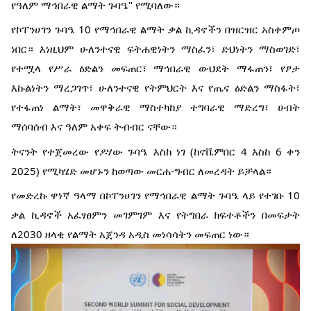
የዓለም ማኅበራዊ ልማት ጉባዔ" የሚባለው።
የኮፐንሀገን ጉባዔ 10 የማኅበራዊ ልማት ቃል ኪዳኖችን በዝርዝር አስቀምጦ
ነበር። እነዚህም ሁለንተናዊ ፍትሐዊነትን ማስፈን፣ ድህነትን ማስወገድ፣
የተሟላ የሥራ ዕድልን መፍጠር፣ ማኅበራዊ ውህደት ማፋጠን፣ የፆታ
እኩልነትን ማረጋገጥ፣ ሁለንተናዊ የትምህርት እና የጤና ዕድልን ማስፋት፣
የተፋጠነ ልማት፣ መዋቅራዊ ማስተካከያ ተግባራዊ ማድረግ፣ ሀብት
ማሰባሰብ እና ዓለም አቀፍ ትብብር ናቸው።
ትናንት የተጀመረው የዶሃው ጉባዔ እስከ ነገ (ከኖቬምበር 4 እስከ 6 ቀን
2025) የሚካሄድ መሆኑን ከወጣው መርሐ-ግብር ለመረዳት ይቻላል።
የመድረኩ ዋነኛ ዓላማ በኮፐንሀገን የማኅበራዊ ልማት ጉባዔ ላይ የተገቡ 10
ቃል ኪዳኖች አፈፃፀምን መገምገም እና የትግበራ ክፍተቶችን በመፍታት
ለ2030 ዘላቂ የልማት አጀንዳ አዲስ መነሳሳትን መፍጠር ነው።