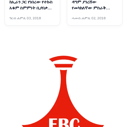
ከኢራን ጋር የነበረው የተኩስ
ዳግም ያገረሸው
አቁም ስምምነት ቢያበቃም
የመካከለኛው ምስራቅ
አሜሪካ ከኢራን ጋር
ውጥረት
ዓርብ ሐምሌ 03, 2018
ሓሙስ ሐምሌ 02, 2018
ትወያያለች፦ ፕሬዝዳንት
ትራምፕ