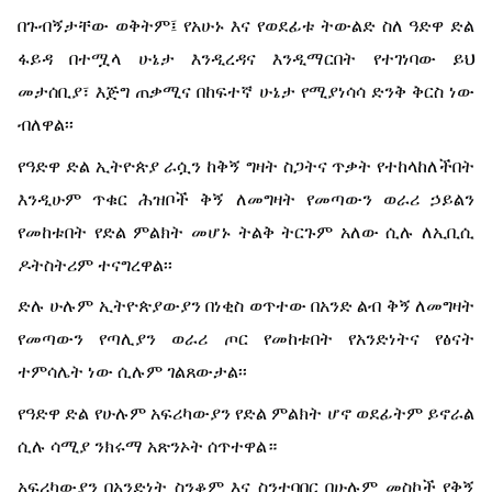
በጉብኝታቸው ወቅትም፤ የአሁኑ እና የወደፊቱ ትውልድ ስለ ዓድዋ ድል
ፋይዳ በተሟላ ሁኔታ እንዲረዳና እንዲማርበት የተገነባው ይህ
መታሰቢያ፣ እጅግ ጠቃሚና በከፍተኛ ሁኔታ የሚያነሳሳ ድንቅ ቅርስ ነው
ብለዋል፡፡
የዓድዋ ድል ኢትዮጵያ ራሷን ከቅኝ ግዛት ስጋትና ጥቃት የተከላከለችበት
እንዲሁም ጥቁር ሕዝቦች ቅኝ ለመግዛት የመጣውን ወራሪ ኃይልን
የመከቱበት የድል ምልክት መሆኑ ትልቅ ትርጉም አለው ሲሉ ለኢቢሲ
ዶትስትሪም ተናግረዋል፡፡
ድሉ ሁሉም ኢትዮጵያውያን በነቂስ ወጥተው በአንድ ልብ ቅኝ ለመግዛት
የመጣውን የጣሊያን ወራሪ ጦር የመከቱበት የአንድነትና የፅናት
ተምሳሌት ነው ሲሉም ገልጸውታል፡፡
የዓድዋ ድል የሁሉም አፍሪካውያን የድል ምልክት ሆኖ ወደፊትም ይኖራል
ሲሉ ሳሚያ ንክሩማ አጽንኦት ሰጥተዋል።
አፍሪካውያን በአንድነት ስንቆም እና ስንተባበር በሁሉም መስኮች የቅኝ