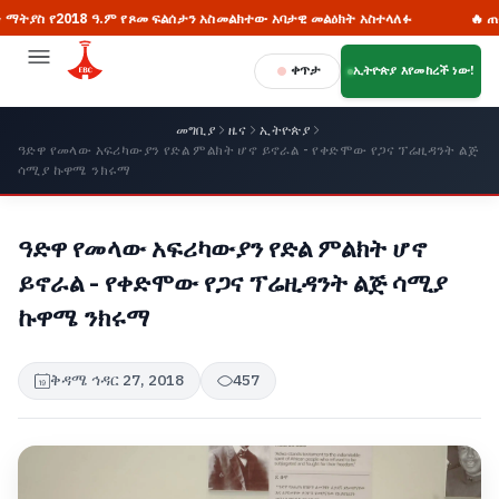
2018 ዓ.ም የጾመ ፍልሰታን አስመልክተው አባታዊ መልዕክት አስተላለፉ
🔥 ጠቅላይ ሚኒስ
ቀጥታ
ኢትዮጵያ እየመከረች ነው!
መግቢያ
ዜና
ኢትዮጵያ
ዓድዋ የመላው አፍሪካውያን የድል ምልክት ሆኖ ይኖራል - የቀድሞው የጋና ፕሬዚዳንት ልጅ
ሳሚያ ኩዋሜ ንክሩማ
ዓድዋ የመላው አፍሪካውያን የድል ምልክት ሆኖ
ይኖራል - የቀድሞው የጋና ፕሬዚዳንት ልጅ ሳሚያ
ኩዋሜ ንክሩማ
ቅዳሜ ኅዳር 27, 2018
457