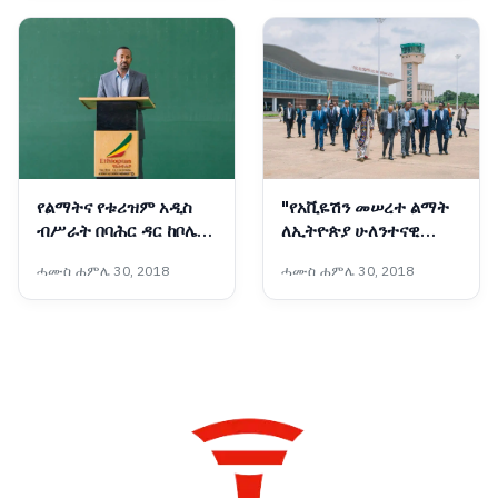
የልማትና የቱሪዝም አዲስ
"የአቪዬሽን መሠረተ ልማት
ብሥራት በባሕር ዳር ከቦሌ
ለኢትዮጵያ ሁለንተናዊ
ቀጥሎ ሁለተኛው ግዙፍ
ብልፅግና ምሰሶ ነው"፦
ሓሙስ ሐምሌ 30, 2018
ሓሙስ ሐምሌ 30, 2018
የአውሮፕላን ማረፊያ
ምክትል ጠቅላይ ሚኒስትር
ተርሚናል ተመረቀ
ተመስገን ጥሩነህ