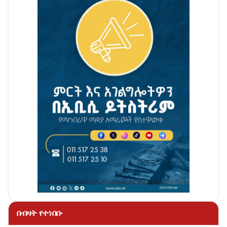
በብዛት የተነበቡ