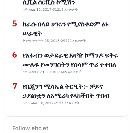
ሲቪል ሰርቪስ ኮሚሽን
ሰኞ ነሐሴ 12, 2017
•
31215 እይታዎች
5
ከራሱ በላይ ሀገሩን የሚያስቀድም ፅኑ
ሠራዊት
ቅዳሜ ጥቅምት 15, 2018
•
29772 እይታዎች
6
የአፋብን ወታደራዊ አዛዥ ኮማንዶ ፍቅሩ
ሙሉዬ የመንግስትን የሰላም ጥሪ ተቀበለ
ሰኞ መጋቢት 21, 2018
•
23469 እይታዎች
7
የቤጂንግ ሚሳኤል ትርዒት:- ቻይና
ኃያልነቷን ለአሜሪካ የላከችበት ጥበብ
ዓርብ ነሐሴ 30, 2017
•
21749 እይታዎች
Follow ebc.et