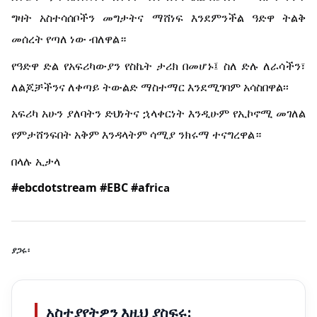
ግዛት አስተሳሰቦችን መግታትና ማሸነፍ እንደምንችል ዓድዋ ትልቅ
መሰረት የጣለ ነው ብለዋል።
የዓድዋ ድል የአፍሪካውያን የስኬት ታሪክ በመሆኑ፤ ስለ ድሉ ለራሳችን፣
ለልጆቻችንና ለቀጣይ ትውልድ ማስተማር እንደሚገባም አሳስበዋል፡፡
አፍሪካ አሁን ያለባትን ድህነትና ኋላቀርነት እንዲሁም የኢኮኖሚ መገለል
የምታሸንፍበት አቅም እንዳላትም ሳሚያ ንክሩማ ተናግረዋል።
በላሉ ኢታላ
#ebcdotstream
#EBC
#afri
ca
ያጋሩ፡
አስተያየትዎን እዚህ ያስፍሩ: