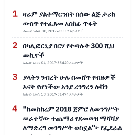
1
ዛሬም ያልተማርንበት በሰው ልጅ ታሪክ
ውስጥ የተፈጸመ አስከፊ ጥፋት
ሓሙስ ነሐሴ 08, 2017
•
43317 እይታዎች
2
በካሊፎርኒያ በርሃ የተጣሉት 300 ሺህ
መኪኖች
እሑድ ነሐሴ 04, 2017
•
33440 እይታዎች
3
ያላትን ንብረት ሁሉ በመሸጥ የብዙዎች
እናት የሆነችው አንያ ሪንግረን ሎቨን
እሑድ ነሐሴ 18, 2017
•
31474 እይታዎች
4
"ከመስከረም 2018 ጀምሮ ለመንግሥት
ሠራተኛው ተጨማሪ የደመወዝ ማሻሻያ
ለማድረግ መንግሥት ወስኗል"፦ የፌደራል