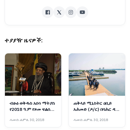
ተያያዥ ዜናዎች:
ብፁዕ ወቅዱስ አቡነ ማትያስ
ጠቅላይ ሚኒስትር ዐቢይ
የ2018 ዓ.ም የጾመ ፍልሰታን
አሕመድ (ዶ/ር) በባሕር ዳር
አስመልክተው አባታዊ
ከተማ ቁልፍ የልማት
ሓሙስ ሐምሌ 30, 2018
ሓሙስ ሐምሌ 30, 2018
መልዕክት አስተላለፉ
ቦታዎችን ጎበኙ