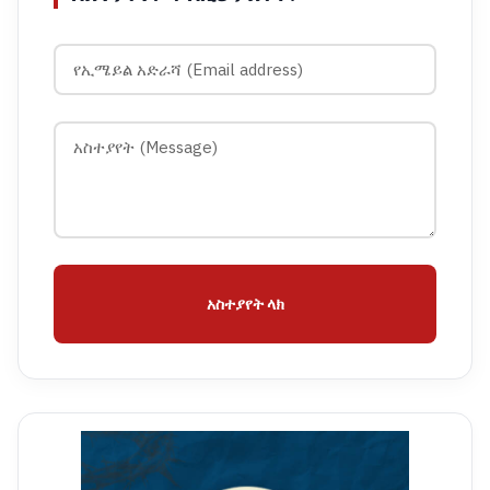
አስተያየት ላክ