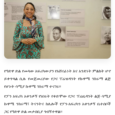
የዓድዋ ድል የመላው አፍሪካውያን የአሸናፊነት እና አንድነት ምልክት ሆኖ
ይቀጥላል ሲሉ የመጀመሪያው የጋና ፕሬዝዳንት የኩዋሜ ንክሩማ ልጅ
የሆኑት ሳሚያ ኩዋሜ ንክሩማ ተናገሩ፡፡
የፓን አፍሪካ አቀንቃኝ የነበሩት የቀድሞው የጋና ፕሬዚዳንት ልጅ ሳሚያ
ኩዋሜ ንክሩማ፤ ትናንትና ከሌሎች የፓን-አፍሪካን አቀንቃኝ ቤተሰቦች
ጋር የዓድዋ ድል መታሰቢያ ጎብኝተዋል፡፡