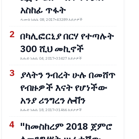
አስከፊ ጥፋት
ሓሙስ ነሐሴ 08, 2017
•
43289 እይታዎች
2
በካሊፎርኒያ በርሃ የተጣሉት
300 ሺህ መኪኖች
እሑድ ነሐሴ 04, 2017
•
33427 እይታዎች
3
ያላትን ንብረት ሁሉ በመሸጥ
የብዙዎች እናት የሆነችው
አንያ ሪንግረን ሎቨን
እሑድ ነሐሴ 18, 2017
•
31466 እይታዎች
4
"ከመስከረም 2018 ጀምሮ