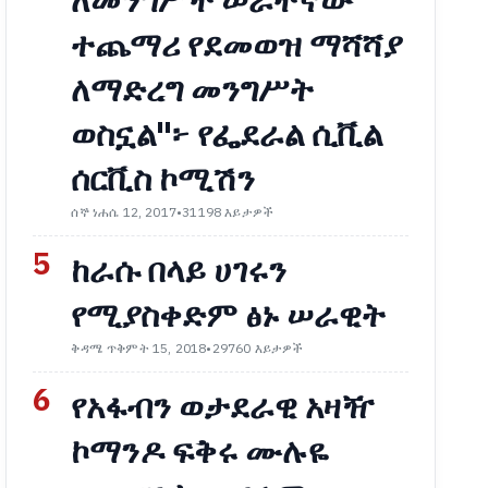
ለመንግሥት ሠራተኛው
ተጨማሪ የደመወዝ ማሻሻያ
ለማድረግ መንግሥት
ወስኗል"፦ የፌደራል ሲቪል
ሰርቪስ ኮሚሽን
ሰኞ ነሐሴ 12, 2017
•
31198 እይታዎች
5
ከራሱ በላይ ሀገሩን
የሚያስቀድም ፅኑ ሠራዊት
ቅዳሜ ጥቅምት 15, 2018
•
29760 እይታዎች
6
የአፋብን ወታደራዊ አዛዥ
ኮማንዶ ፍቅሩ ሙሉዬ