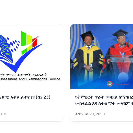
 ሀገር አቀፍ ፈተና ነገ (ሰኔ 23)
የትምህርት ጥራት መጓደል ለማኅበ
መከፋፈል እና ለተቋማት መዳከም 
መንስዔ ነው - ፕሮፌሰር ብርሃኑ ነጋ
2018
ቅዳሜ ሰኔ 20, 2018