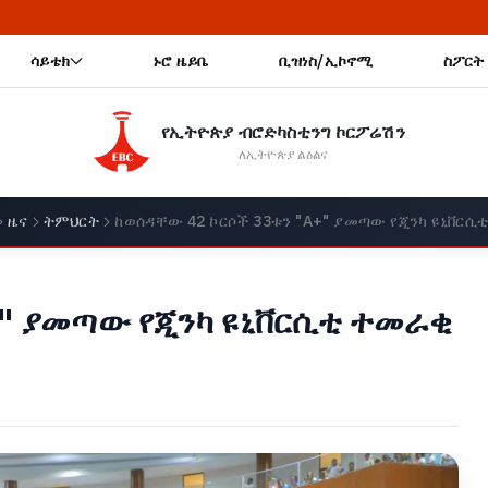
🔥 አዲስ አ
ሳይቴክ
ኑሮ ዜይቤ
ቢዝነስ/ኢኮኖሚ
ስፖርት
የኢትዮጵያ ብሮድካስቲንግ ኮርፖሬሽን
ለኢትዮጵያ ልዕልና
ዜና
ትምህርት
ከወሰዳቸው 42 ኮርሶች 33ቱን "A+" ያመጣው የጂንካ ዩኒቨርሲ
+" ያመጣው የጂንካ ዩኒቨርሲቲ ተመራቂ