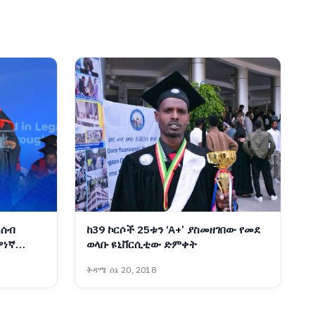
ረሰብ
ከ39 ኮርሶች 25ቱን ‘A+’ ያስመዘገበው የመደ
ዋነኛ
ወላቡ ዩኒቨርሲቲው ድምቀት
ቅዳሜ ሰኔ 20, 2018