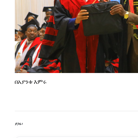
በአያንቱ
እምሩ
ያጋሩ፡