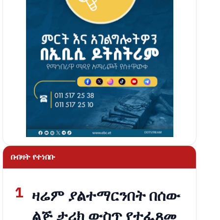
በብዛት የተነበቡ
1
ዛሬም ያልተማርንበት በሰው
ልጅ ታሪክ ውስጥ የተፈጸመ