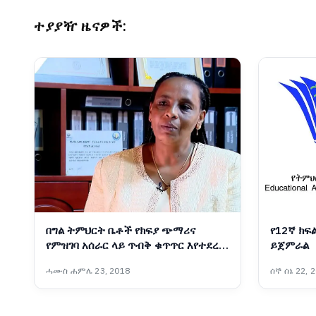
ተያያዥ ዜናዎች:
በግል ትምህርት ቤቶች የክፍያ ጭማሪና
የ12ኛ ክፍል
የምዝገባ አሰራር ላይ ጥብቅ ቁጥጥር እየተደረገ
ይጀምራል
ነው፡- የአዲስ አበባ ትምህርትና ሥልጠና
ሓሙስ ሐምሌ 23, 2018
ሰኞ ሰኔ 22, 
ቁጥጥር ባለስልጣን