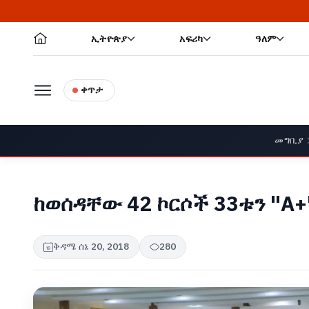
ኢትዮጵያ
አፍሪካ
ዓለም
ቀጥታ
መግቢያ
ከወሰዳቸው 42 ኮርሶች 33ቱን "A
ቅዳሜ ሰኔ 20, 2018
280