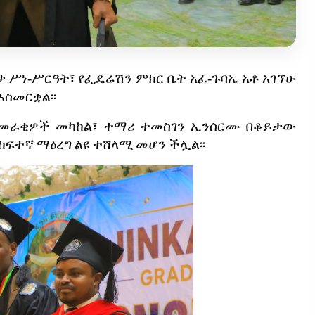
ቃ
ሥነ
-
ሥርዓት፣
የፌዴሬሽን
ምክር
ቤት
አፈ
-
ጉባኤ
አቶ
አገኘሁ
አስመርቋል፡፡
መራቂዎች
መካከል፣
ተማሪ
ተመስገን
ኢንሰርሙ
በቆይታው
ከፍተኛ
ማዕረግ
ልዩ
ተሸላሚ
መሆን
ችሏል፡፡