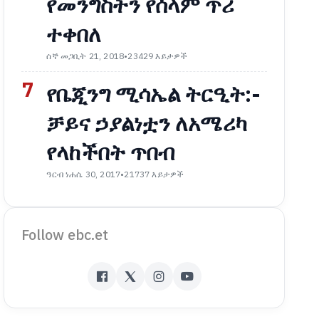
የመንግስትን የሰላም ጥሪ
ተቀበለ
ሰኞ መጋቢት 21, 2018
•
23429 እይታዎች
7
የቤጂንግ ሚሳኤል ትርዒት:-
ቻይና ኃያልነቷን ለአሜሪካ
የላከችበት ጥበብ
ዓርብ ነሐሴ 30, 2017
•
21737 እይታዎች
Follow ebc.et