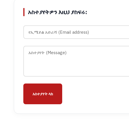
አስተያየትዎን እዚህ ያስፍሩ:
አስተያየት ላክ