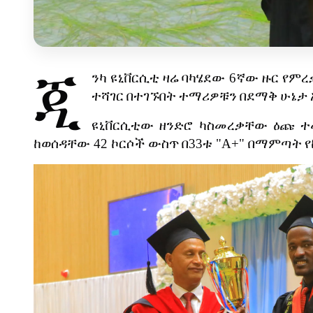
ጂ
ንካ
ዩኒቨርሲቲ
ዛሬ
ባካሄደው
6
ኛው
ዙር
የምረ
ተሻገር
በተገኙበት
ተማሪዎቹን
በደማቅ
ሁኔታ
ዩኒቨርሲቲው
ዘንድሮ
ካስመረቃቸው
ዕጩ
ተ
ከወሰዳቸው
42
ኮርሶች
ውስጥ
በ
33
ቱ
"A+"
በማምጣት
የ