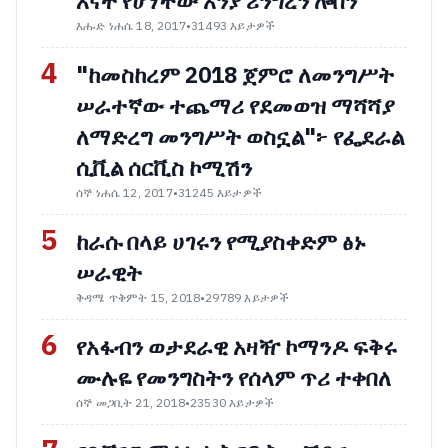
እናት የሆነችው አንያ ሪንግረን ሎቨን
እሑድ ነሐሴ 18, 2017
•
31493 እይታዎች
4
"ከመስከረም 2018 ጀምሮ ለመንግሥት
ሠራተኛው ተጨማሪ የደመወዝ ማሻሻያ
ለማድረግ መንግሥት ወስኗል"፦ የፌደራል
ሲቪል ሰርቪስ ኮሚሽን
ሰኞ ነሐሴ 12, 2017
•
31245 እይታዎች
5
ከራሱ በላይ ሀገሩን የሚያስቀድም ፅኑ
ሠራዊት
ቅዳሜ ጥቅምት 15, 2018
•
29789 እይታዎች
6
የአፋብን ወታደራዊ አዛዥ ኮማንዶ ፍቅሩ
ሙሉዬ የመንግስትን የሰላም ጥሪ ተቀበለ
ሰኞ መጋቢት 21, 2018
•
23530 እይታዎች