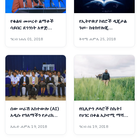
የቁልፍ መሠረተ ልማቶች
የኢትዮጵያ ኮደሮች ዲጂታል
ሳይበር ደኅንነት አዋጅ
ጉዞ፡- ከቴክኖሎጂ
የኢትዮጵያን የዲጂታላይዜሽን
ተጠቃሚነት ወደ ፈጣሪነት
ዓርብ ነሐሴ 01, 2018
ቅዳሜ ሐምሌ 25, 2018
ጉዞ ደኅንነትን ለማረጋገጥ
ወሳኝ ነው፡- ኢንሳ
ሰው ሠራሽ አስተውሎ (AI)
የቢሊዮን ዶላሮች ስኬት፤
አዲሱ የዓለማችን የታሪክ
የሀገር በቀል ኢኮኖሚ ማሻሻያ
መታጠፊያ እና
ያመጣቸው ትልልቅ ለውጦች
እሑድ ሐምሌ 19, 2018
ዓርብ ሰኔ 19, 2018
የኢትዮጵያችን ብሩህ ተስፋ