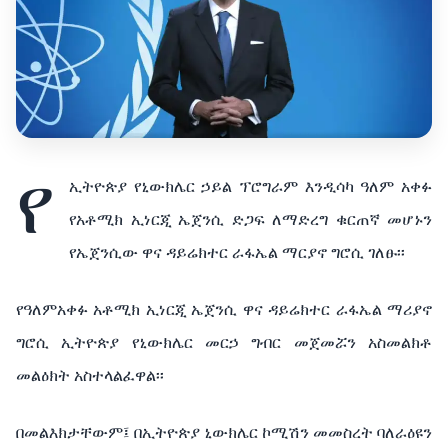
የ
ኢትዮጵያ የኒውክሌር ኃይል ፕሮግራም እንዲሳካ ዓለም አቀፉ
የአቶሚክ ኢነርጂ ኤጀንሲ ድጋፍ ለማድረግ ቁርጠኛ መሆኑን
የኤጀንሲው ዋና ዳይሬክተር ራፋኤል ማርያኖ ግሮሲ ገለፁ፡፡
የዓለምአቀፉ አቶሚክ ኢነርጂ ኤጀንሲ ዋና ዳይሬክተር ራፋኤል ማሪያኖ
ግሮሲ ኢትዮጵያ የኒውክሌር መርኃ ግብር መጀመሯን አስመልክቶ
መልዕክት አስተላልፈዋል፡፡
በመልእክታቸውም፤ በኢትዮጵያ ኒውክሌር ኮሚሽን መመስረት ባለራዕዩን