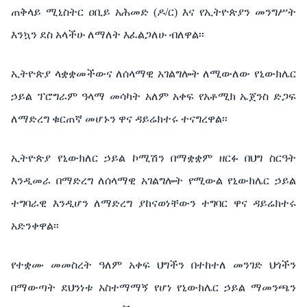
ጠቅላይ ሚኒስትር ዐቢይ አሕመድ (ዶ/ር) እና የኢትዮጵያን መንግሥት
እንኳን ደስ አላችሁ ለማለት እፈልጋለሁ ብለዋል፡፡
ኢትዮጵያ ላቋቋመችውና ለሰላማዊ አገልግሎት ለሚውለው የኒውክሌር
ኃይል ፕሮግራም ዓላማ መሳካት አለም አቀፍ የአቶሚክ ኤጀንስ ድጋፍ
ለማድረግ ቁርጠኛ መሆኑን ዋና ዳይሬክተሩ ተናግረዋል፡፡
ኢትዮጵያ የኒውክለር ኃይል ኮሚሽን በማቋቋም ዘርፉ በህግ ስርዓት
እንዲመራ በማድረግ ለሰላማዊ አገልግሎት የሚውል የኒውክሌር ኃይል
ተግባራዊ እንዲሆን ለማድረግ ያከናወነቸውን ተግባር ዋና ዳይሬክተሩ
አድንቀዋል፡፡
የተቋሙ መመስረት ዓለም አቀፍ ህግችን በተከተለ መንገድ ህጎችን
በማውጣት ደህንነቱ አስተማማኝ የሆነ የኒውክሌር ኃይል ማመንጫን