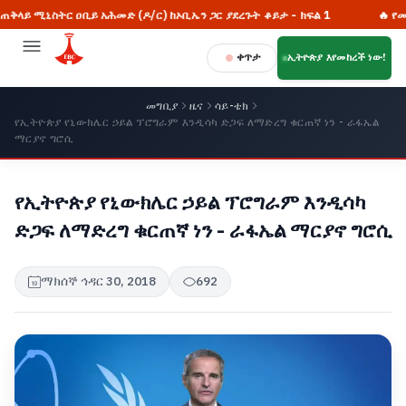
ሚኒስትር ዐቢይ አሕመድ (ዶ/ር) ከኦቢኤን ጋር ያደረጉት ቆይታ - ክፍል 1
🔥 የመካከለኛ 
ቀጥታ
ኢትዮጵያ እየመከረች ነው!
መግቢያ
ዜና
ሳይ-ቴክ
የኢትዮጵያ የኒውክሌር ኃይል ፕሮግራም እንዲሳካ ድጋፍ ለማድረግ ቁርጠኛ ነን - ራፋኤል
ማርያኖ ግሮሲ
የኢትዮጵያ የኒውክሌር ኃይል ፕሮግራም እንዲሳካ
ድጋፍ ለማድረግ ቁርጠኛ ነን - ራፋኤል ማርያኖ ግሮሲ
ማክሰኞ ኅዳር 30, 2018
692