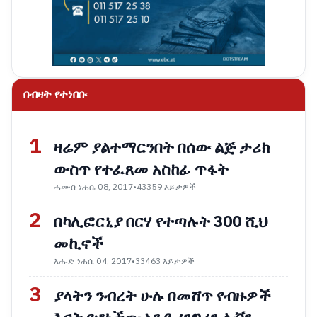
በብዛት የተነበቡ
1
ዛሬም ያልተማርንበት በሰው ልጅ ታሪክ
ውስጥ የተፈጸመ አስከፊ ጥፋት
ሓሙስ ነሐሴ 08, 2017
•
43359 እይታዎች
2
በካሊፎርኒያ በርሃ የተጣሉት 300 ሺህ
መኪኖች
እሑድ ነሐሴ 04, 2017
•
33463 እይታዎች
3
ያላትን ንብረት ሁሉ በመሸጥ የብዙዎች