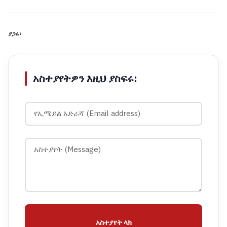
ያጋሩ፡
አስተያየትዎን እዚህ ያስፍሩ:
አስተያየት ላክ