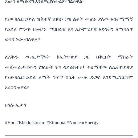
እውን ለማድረግ እንደሚያስችልም ገልፀዋል፡፡
የኒውክሌር ኃይል ዝቅተኛ የበካይ ጋዝ ልቀት መጠኑ ያለው አስተማማኝ
የኃይል ምንጭ በመሆኑ ማህበራዊ እና ኢኮኖሚያዊ እድገትን ለማሳለጥ
ወሳኝ ነው ብለዋል፡፡
ለእቅዱ ውጤታማነት ከኢትዮጵያ ጋር በቅርበት ማስራት
መጀመራታቸውን የገለፁት ዋና ዳይሬክተሩ፤ ተቋማቸው ለኢትዮያጵያ
የኒውክሌር ኃይል ልማት ዓላማ ስኬት ሙሉ ድጋፍ እንደሚያደርግም
አረጋግጠዋል፡፡
በላሉ ኢታላ
#Ebc #Ebcdotstream #Ethiopia #NuclearEnergy