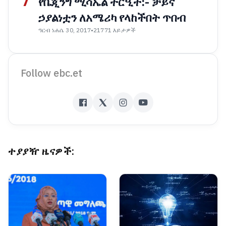
7
የቤጂንግ ሚሳኤል ትርዒት:- ቻይና
ኃያልነቷን ለአሜሪካ የላከችበት ጥበብ
ዓርብ ነሐሴ 30, 2017
•
21771 እይታዎች
Follow ebc.et
ተያያዥ ዜናዎች: