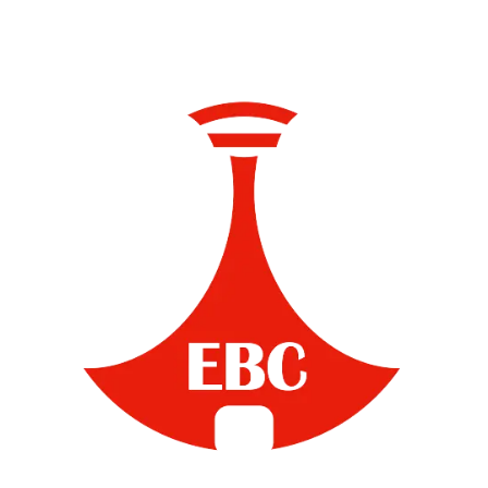
መካከል ከፍተኛውን ስፍራ
የምትይዘው ባሕር ዳር ናት።"
- ጠቅላይ ሚኒስትር ዐቢይ
አሕመድ