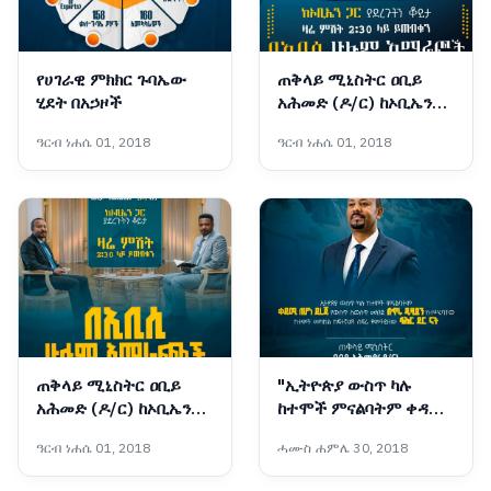
የሀገራዊ ምክክር ጉባኤው
ጠቅላይ ሚኒስትር ዐቢይ
ሂደት በአኃዞች
አሕመድ (ዶ/ር) ከኦቢኤን
ጋር ያደረጉት ቆይታ - ክፍል 1
ዓርብ ነሐሴ 01, 2018
ዓርብ ነሐሴ 01, 2018
ጠቅላይ ሚኒስትር ዐቢይ
"ኢትዮጵያ ውስጥ ካሉ
አሕመድ (ዶ/ር) ከኦቢኤን
ከተሞች ምናልባትም ቀዳሚ
ጋር ያደረጉት ቆይታ - ክፍል 1
በሆነ ደረጃ የውስጥ ለውስጥ
ዓርብ ነሐሴ 01, 2018
ሓሙስ ሐምሌ 30, 2018
መንገድ በጥሩ ዲዛይን
ከተሠሩባቸው ከተሞች