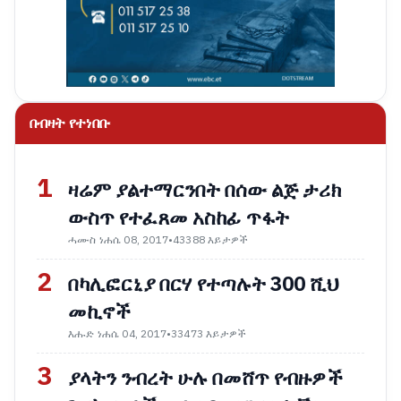
በብዛት የተነበቡ
1
ዛሬም ያልተማርንበት በሰው ልጅ ታሪክ
ውስጥ የተፈጸመ አስከፊ ጥፋት
ሓሙስ ነሐሴ 08, 2017
•
43388 እይታዎች
2
በካሊፎርኒያ በርሃ የተጣሉት 300 ሺህ
መኪኖች
እሑድ ነሐሴ 04, 2017
•
33473 እይታዎች
3
ያላትን ንብረት ሁሉ በመሸጥ የብዙዎች