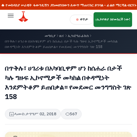
ከላከያ ሠራዊት ፋውንዴሽን ያስመዘገበውን ለውጥ ማጠናከር ይገባል - ፊልድ ማርሻል ብርሃኑ ጁላ
ቀጥታ
ኢትዮጵያ እየመከረች ነው!
መግቢያ
ዜና
ኢንፎግራፊክስ
በጥቅሉ፣ ሀገሪቱ በአካባቢዋም ሆነ ከሰሐራ በታች ካሉ ግዙፍ ኢኮኖሚዎች መካከል
በቀዳሚነት እንደምትቆም ይጠበቃል። የመደመር መንግግስት ገጽ 158
በጥቅሉ፣ ሀገሪቱ በአካባቢዋም ሆነ ከሰሐራ በታች
ካሉ ግዙፍ ኢኮኖሚዎች መካከል በቀዳሚነት
እንደምትቆም ይጠበቃል። የመደመር መንግግስት ገጽ
158
ሓሙስ ታኅሣሥ 02, 2018
567