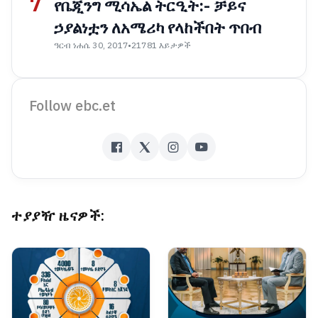
7
የቤጂንግ ሚሳኤል ትርዒት:- ቻይና
ኃያልነቷን ለአሜሪካ የላከችበት ጥበብ
ዓርብ ነሐሴ 30, 2017
•
21781 እይታዎች
Follow ebc.et
ተያያዥ ዜናዎች: