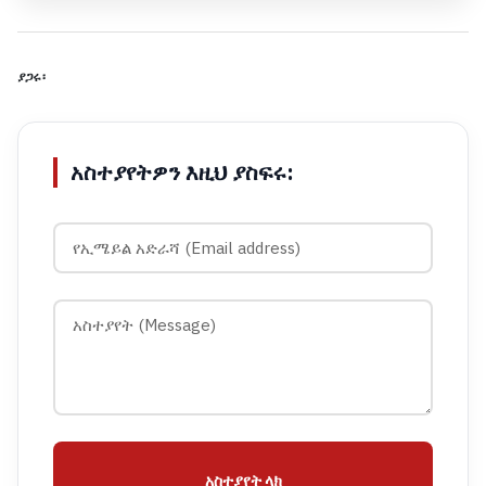
ያጋሩ፡
አስተያየትዎን እዚህ ያስፍሩ:
አስተያየት ላክ