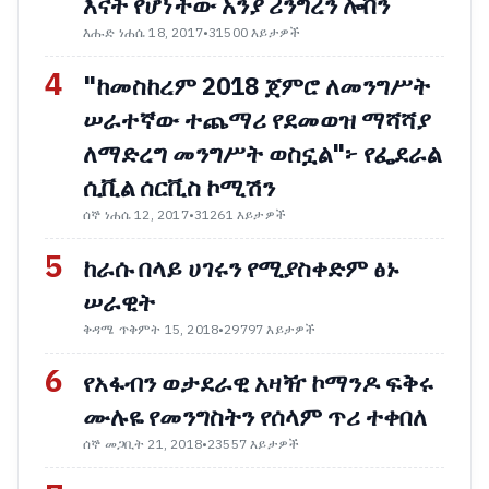
እናት የሆነችው አንያ ሪንግረን ሎቨን
እሑድ ነሐሴ 18, 2017
•
31500 እይታዎች
4
"ከመስከረም 2018 ጀምሮ ለመንግሥት
ሠራተኛው ተጨማሪ የደመወዝ ማሻሻያ
ለማድረግ መንግሥት ወስኗል"፦ የፌደራል
ሲቪል ሰርቪስ ኮሚሽን
ሰኞ ነሐሴ 12, 2017
•
31261 እይታዎች
5
ከራሱ በላይ ሀገሩን የሚያስቀድም ፅኑ
ሠራዊት
ቅዳሜ ጥቅምት 15, 2018
•
29797 እይታዎች
6
የአፋብን ወታደራዊ አዛዥ ኮማንዶ ፍቅሩ
ሙሉዬ የመንግስትን የሰላም ጥሪ ተቀበለ
ሰኞ መጋቢት 21, 2018
•
23557 እይታዎች